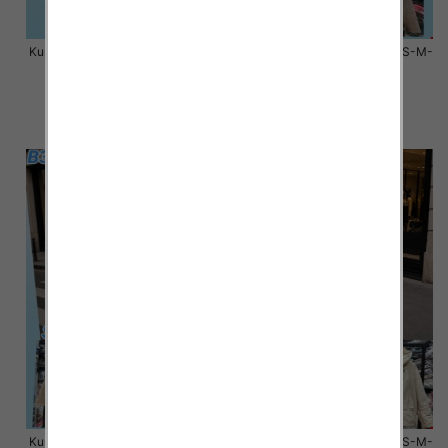
Kurtki damskie zimowe Roz S-M-
Kurtki damskie zimowe Roz S-M-
L, 1 Kolor Paczka 3 szt
L, 1 Kolor Paczka 3 szt
100.00 zł
100.00 zł
szczegóły
szczegóły
Kurtki damskie zimowe Roz S-M-
Kurtki damskie zimowe Roz S-M-