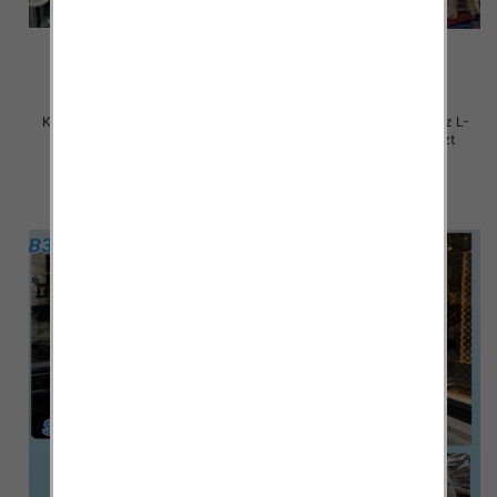
Kurtki damskie zimowe Roz L-
Kurtki damskie zimowe Roz L-
4XL, 1 Kolor Paczka 4 szt
4XL, 1 Kolor Paczka 4 szt
105.00 zł
105.00 zł
szczegóły
szczegóły