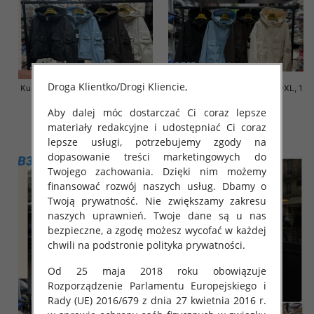
Droga Klientko/Drogi Kliencie,
Kurtki damskie cienki Roz S-M-L,
Kurtki damskie cienki Roz S-XL, 1
1 Kolor Paczka 3 szt
Kolor Paczka 3 szt
Aby dalej móc dostarczać Ci coraz lepsze
140.00 zł
140.00 zł
materiały redakcyjne i udostępniać Ci coraz
szczegóły
szczegóły
lepsze usługi, potrzebujemy zgody na
dopasowanie treści marketingowych do
Twojego zachowania. Dzięki nim możemy
finansować rozwój naszych usług. Dbamy o
Twoją prywatność. Nie zwiększamy zakresu
naszych uprawnień. Twoje dane są u nas
bezpieczne, a zgodę możesz wycofać w każdej
chwili na podstronie polityka prywatności.
Od 25 maja 2018 roku obowiązuje
Rozporządzenie Parlamentu Europejskiego i
Rady (UE) 2016/679 z dnia 27 kwietnia 2016 r.