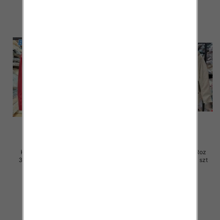
Kurtki damskie skórzana Roz
Kurtki damskie skórzana Roz
3XL-7XL, 1 Kolor Paczka 5 szt
3XL-7XL, 1 Kolor Paczka 5 szt
100.00 zł
100.00 zł
szczegóły
szczegóły