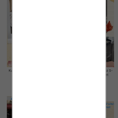
Kurtki damskie skórzana Roz S-
Kurtki damskie skórzana Roz S-
XL, 1 Kolor Paczka 4 szt
M-L, 1 Kolor Paczka 3 szt
135.00 zł
135.00 zł
szczegóły
szczegóły