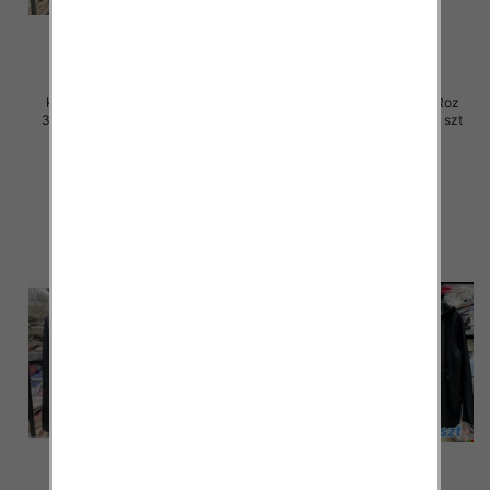
Kurtki damskie skórzana Roz
Kurtki damskie skórzana Roz
3XL-7XL, 1 Kolor Paczka 5 szt
3XL-7XL, 1 Kolor Paczka 5 szt
105.00 zł
105.00 zł
szczegóły
szczegóły