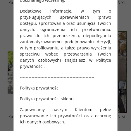
dokonanego wcześniej.
Kurtki damskie cienki Roz S-XL, 1
Kurtki damskie zimowe Roz S-XL,
Kolor Paczka 3 szt
1 Kolor Paczka 3 szt
Dodatkowe informacje, w tym o
140.00 zł
135.00 zł
przysługujących uprawnieniach (prawo
dostępu, sprostowania oraz usunięcia Twoich
szczegóły
szczegóły
danych, ograniczenia ich przetwarzania,
prawo do ich przenoszenia, niepodlegania
zautomatyzowanemu podejmowaniu decyzji,
w tym profilowaniu, a także prawo wyrażenia
sprzeciwu wobec przetwarzania Twoich
danych osobowych) znajdziesz w Polityce
prywatności.
---------------------------------------------------
Polityka prywatności
Polityka prywatności sklepu
Zapewniamy naszym Klientom pełne
poszanowanie ich prywatności oraz ochronę
Kurtki damskie zimowe Roz S-M-
Kurtki damskie zimowe Roz S-M-
ich danych osobowych.
L, 1 Kolor Paczka 3 szt
L, 1 Kolor Paczka 4 szt
135.00 zł
135.00 zł