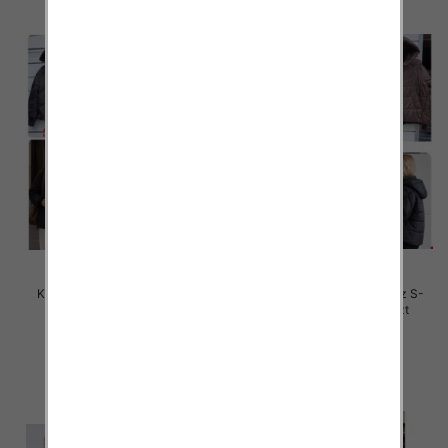
Kurtki damskie zimowe Roz S-
Kurtki damskie zimowe Roz S-
2XL, 1 Kolor Paczka 5 szt
2XL, 1 Kolor Paczka 5 szt
85.00 zł
78.00 zł
szczegóły
szczegóły