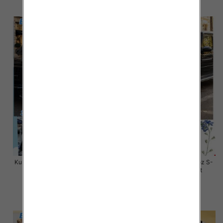
szczegóły
szczegóły
Kurtki damskie zimowe Roz S-M-
Kurtki damskie skórzana Roz S-
L, 1 Kolor Paczka 3 szt
XL, 1 Kolor Paczka 4 szt
80.00 zł
145.00 zł
szczegóły
szczegóły