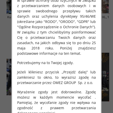
w sprawie ochrony osób fizycznych w związku
z przetwarzaniem danych osobowych i w
sprawie swobodnego przepływu takich
danych oraz uchylenia dyrektywy 95/46/WE
Kurtki damskie cienki Roz S-XL, 1
Kurtki damskie cienki Roz S-XL, 1
(określane jako "RODO", "ORODO", "GDPR" lub
Kolor Paczka 3 szt
Kolor Paczka 3 szt
"Ogólne Rozporządzenie o Ochronie Danych").
140.00 zł
140.00 zł
W związku z tym chcielibyśmy poinformować
szczegóły
szczegóły
Cię o przetwarzaniu Twoich danych oraz
zasadach, na jakich odbywa się to po dniu 25
maja 2018 roku. Poniżej znajdziesz
podstawowe informacje na ten temat.
Potrzebujemy na to Twojej zgody.
Jeżeli klikniesz przycisk „Przejdź dalej” lub
zamkniesz to okno, to wyrazisz zgodę na
przetwarzanie przez OMEZ GROUP
Sp. z o.o.
Wyrażenie zgody jest dobrowolne. Zgodę
możesz w każdym momencie wycofać .
Pamiętaj, że wycofanie zgody nie wpływa na
zgodność z prawem przetwarzania