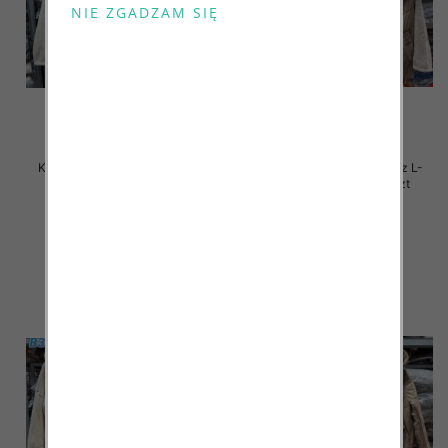
Kurtki damskie zimowe Roz L-
Kurtki damskie zimowe Roz L-
4XL, 1 Kolor Paczka 4 szt
4XL, 1 Kolor Paczka 4 szt
105.00 zł
105.00 zł
szczegóły
szczegóły