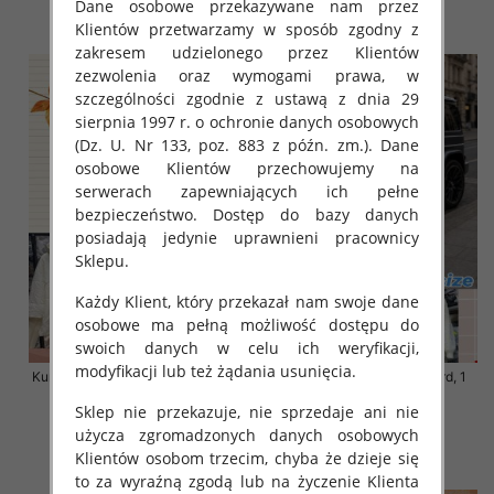
Dane osobowe przekazywane nam przez
szczegóły
szczegóły
Klientów przetwarzamy w sposób zgodny z
zakresem udzielonego przez Klientów
zezwolenia oraz wymogami prawa, w
szczególności zgodnie z ustawą z dnia 29
sierpnia 1997 r. o ochronie danych osobowych
(Dz. U. Nr 133, poz. 883 z późn. zm.). Dane
osobowe Klientów przechowujemy na
serwerach zapewniających ich pełne
bezpieczeństwo. Dostęp do bazy danych
posiadają jedynie uprawnieni pracownicy
Sklepu.
Każdy Klient, który przekazał nam swoje dane
osobowe ma pełną możliwość dostępu do
swoich danych w celu ich weryfikacji,
modyfikacji lub też żądania usunięcia.
Kurtki damskie zimowe Roz S-M-
Kurtka alpaka Roz Standard, 1
L, 1 Kolor Paczka 3 szt
Kolor Paczka 3 szt
Sklep nie przekazuje, nie sprzedaje ani nie
120.00 zł
135.00 zł
użycza zgromadzonych danych osobowych
szczegóły
szczegóły
Klientów osobom trzecim, chyba że dzieje się
to za wyraźną zgodą lub na życzenie Klienta