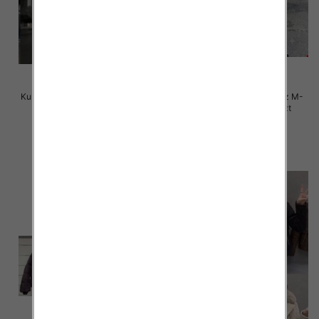
Kurtka alpaka Roz M-2XL, 1 Kolor
Kurtki damskie zimowe Roz M-
Paczka 5 szt
2XL, 1 Kolor Paczka 5 szt
150.00 zł
150.00 zł
szczegóły
szczegóły