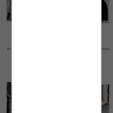
Kurtka alpaka Roz M-2XL, 1 Kolor
Kurtka alpaka Roz M-2XL, 1 Kolor
Paczka 5 szt
Paczka 5 szt
150.00 zł
150.00 zł
szczegóły
szczegóły