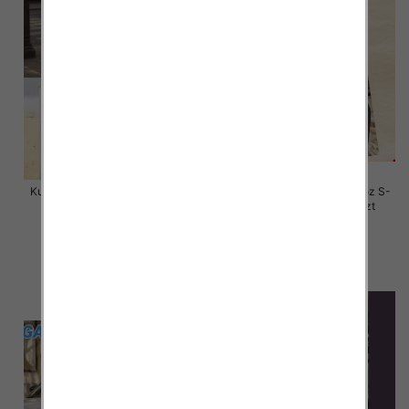
Kurtki damskie skórzana Roz S-
Kurtki damskie skórzana Roz S-
M-L, 1 Kolor Paczka 3 szt
M-L, 1 Kolor Paczka 3 szt
135.00 zł
120.00 zł
szczegóły
szczegóły