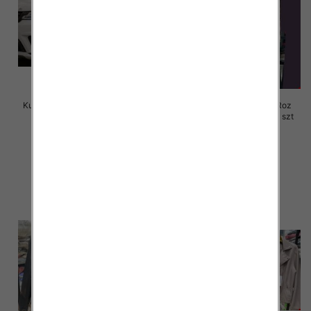
Kurtki damskie skórzana Roz S-
Kurtki damskie skórzana Roz
M-L, 1 Kolor Paczka 3 szt
3XL-7XL, 1 Kolor Paczka 5 szt
120.00 zł
105.00 zł
szczegóły
szczegóły