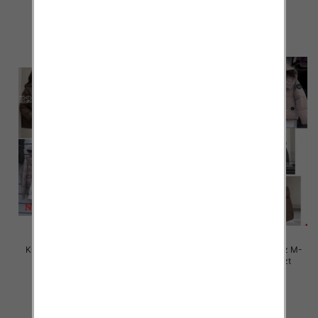
90.00 zł
88.00 zł
szczegóły
szczegóły
Kurtki damskie zimowe Roz M-
Kurtki damskie zimowe Roz M-
3XL, 1 Kolor Paczka 5 szt
3XL, 1 Kolor Paczka 5 szt
105.00 zł
85.00 zł
szczegóły
szczegóły