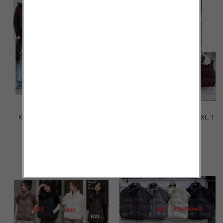
Kurtki damskie zimowe Roz S-
Kamizelki damskie Roz M-2XL, 1
2XL, 1 Kolor Paczka 5 szt
Kolor Paczka 4 szt
75.00 zł
60.00 zł
szczegóły
szczegóły