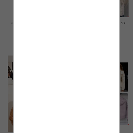
Kurtki damskie zimowe Roz M-
Kurtki damskie cienki Roz M-2XL,
2XL, 1 Kolor Paczka 5 szt
1 Kolor Paczka 5 szt
150.00 zł
145.00 zł
szczegóły
szczegóły