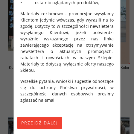
• ostatnio oglądanych produktów,
Materiały reklamowo - promocyjne wysyłamy
Klientom jedynie wówczas, gdy wyrazili na to
zgodę. Dotyczy to w szczególności newslettera
wysyłanego Klientowi, jeżeli potwierdzi
wyraźnie wskazanego przez nas linka
zawierającego akceptację na otrzymywanie
newslettera o aktualnych promocjach,
rabatach i nowościach w naszym Sklepie.
Materiały te dotyczą wyłącznie oferty naszego
Kurtka alpaka Roz S-3XL, 1 Kolor
Kurtka alpaka Roz S-3XL, 1 Kolor
Sklepu.
Paczka 3 szt
Paczka 3 szt
165.00 zł
175.00 zł
Wszelkie pytania, wnioski i sugestie odnoszące
się do ochrony Państwa prywatności, w
szczegóły
szczegóły
szczególności danych osobowych prosimy
zgłaszać na email