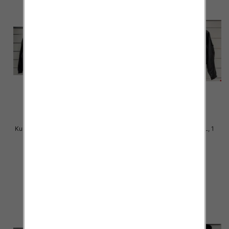
Kurtka alpaka Roz M-2XL, 1 Kolor
Kurtka alpaka Roz M-L-XL, 1
Paczka 5 szt
Kolor Paczka 5 szt
145.00 zł
140.00 zł
szczegóły
szczegóły