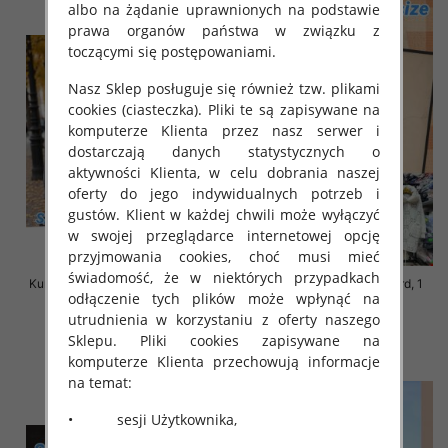
albo na żądanie uprawnionych na podstawie
prawa organów państwa w związku z
toczącymi się postępowaniami.
Nasz Sklep posługuje się również tzw. plikami
cookies (ciasteczka). Pliki te są zapisywane na
komputerze Klienta przez nasz serwer i
dostarczają danych statystycznych o
aktywności Klienta, w celu dobrania naszej
oferty do jego indywidualnych potrzeb i
gustów. Klient w każdej chwili może wyłączyć
w swojej przeglądarce internetowej opcję
przyjmowania cookies, choć musi mieć
świadomość, że w niektórych przypadkach
Kurtka alpaka Roz S-M-L, 1 Kolor
Kurtka alpaka Roz Standard, 1
odłączenie tych plików może wpłynąć na
Paczka 3 szt
Kolor Paczka 3 szt
utrudnienia w korzystaniu z oferty naszego
145.00 zł
145.00 zł
Sklepu. Pliki cookies zapisywane na
szczegóły
szczegóły
komputerze Klienta przechowują informacje
na temat:
• sesji Użytkownika,