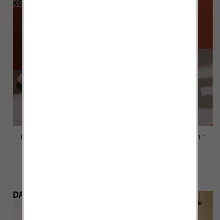
Kozaki damskie Roz 36-41, 1
Kozaki damskie Roz 36-41, 1
kolor Paczka 12 szt
kolor Paczka 12 szt
58.00 zł
58.00 zł
szczegóły
szczegóły