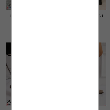
Kozaki damskie Roz 36-41, 1
Kozaki damskie Roz 36-41, 1
kolor Paczka 12 szt
kolor Paczka 12 szt
76.00 zł
67.00 zł
szczegóły
szczegóły