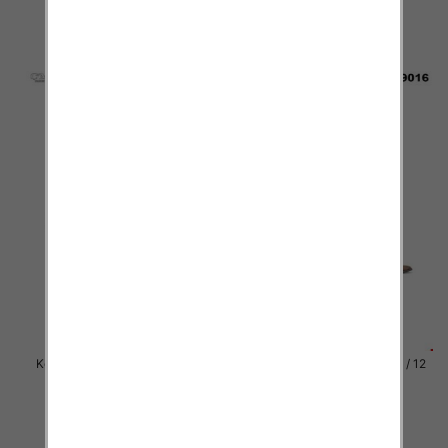
81.00 zł
81.00 zł
szczegóły
szczegóły
Kozaki damskie Roz 36-41 / 12
Kozaki damskie Roz 36-41 / 12
par
par
81.00 zł
81.00 zł
szczegóły
szczegóły