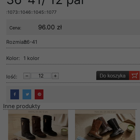
:1073::1046::1045::1077
96.00 zł
Cena:
Rozmiar:
36-41
Kolor:
1 kolor
lość:
Inne produkty