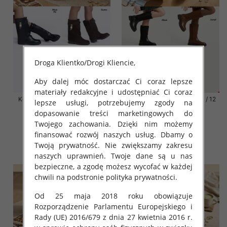
Droga Klientko/Drogi Kliencie,
Aby dalej móc dostarczać Ci coraz lepsze
materiały redakcyjne i udostępniać Ci coraz
Kozaki damskie Roz 31-36 / 12
Kozaki damskie Roz 31-36 / 12
lepsze usługi, potrzebujemy zgody na
par
par
dopasowanie treści marketingowych do
70.00 zł
68.00 zł
Twojego zachowania. Dzięki nim możemy
finansować rozwój naszych usług. Dbamy o
szczegóły
szczegóły
Twoją prywatność. Nie zwiększamy zakresu
naszych uprawnień. Twoje dane są u nas
bezpieczne, a zgodę możesz wycofać w każdej
chwili na podstronie polityka prywatności.
Od 25 maja 2018 roku obowiązuje
Rozporządzenie Parlamentu Europejskiego i
Rady (UE) 2016/679 z dnia 27 kwietnia 2016 r.