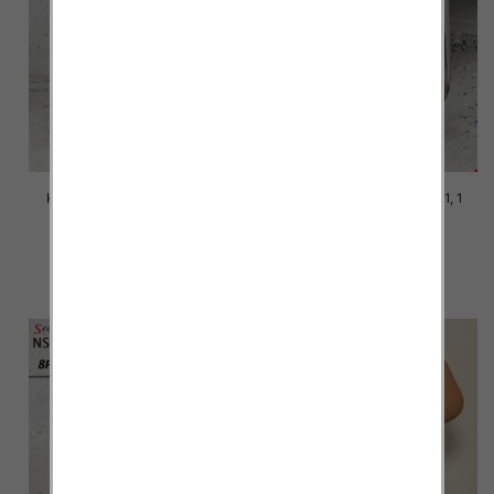
Kozaki damskie Roz 36-41, 1
Kozaki damskie Roz 36-41, 1
kolor Paczka 8 szt
kolor Paczka 12 szt
98.00 zł
98.00 zł
szczegóły
szczegóły