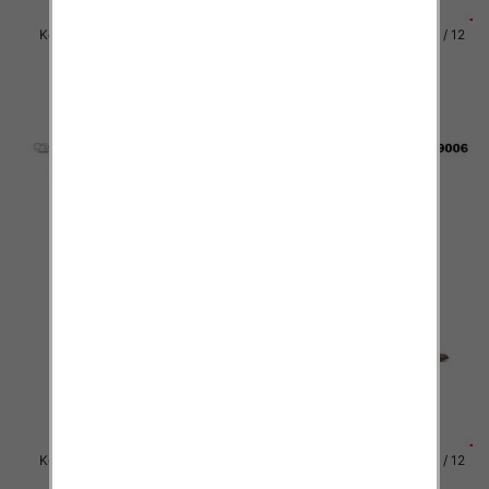
Kozaki damskie Roz 36-41 / 12
Kozaki damskie Roz 36-41 / 12
par
par
81.00 zł
81.00 zł
szczegóły
szczegóły
Kozaki damskie Roz 36-41 / 12
Kozaki damskie Roz 36-41 / 12
par
par