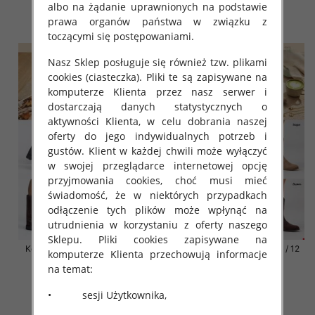
66.00 zł
64.00 zł
albo na żądanie uprawnionych na podstawie
prawa organów państwa w związku z
szczegóły
szczegóły
toczącymi się postępowaniami.
Nasz Sklep posługuje się również tzw. plikami
cookies (ciasteczka). Pliki te są zapisywane na
komputerze Klienta przez nasz serwer i
dostarczają danych statystycznych o
aktywności Klienta, w celu dobrania naszej
oferty do jego indywidualnych potrzeb i
gustów. Klient w każdej chwili może wyłączyć
w swojej przeglądarce internetowej opcję
przyjmowania cookies, choć musi mieć
świadomość, że w niektórych przypadkach
odłączenie tych plików może wpłynąć na
utrudnienia w korzystaniu z oferty naszego
Sklepu. Pliki cookies zapisywane na
Kozaki damskie Roz 31-36 / 12
Kozaki damskie Roz 31-36 / 12
komputerze Klienta przechowują informacje
par
par
na temat:
64.00 zł
64.00 zł
• sesji Użytkownika,
szczegóły
szczegóły