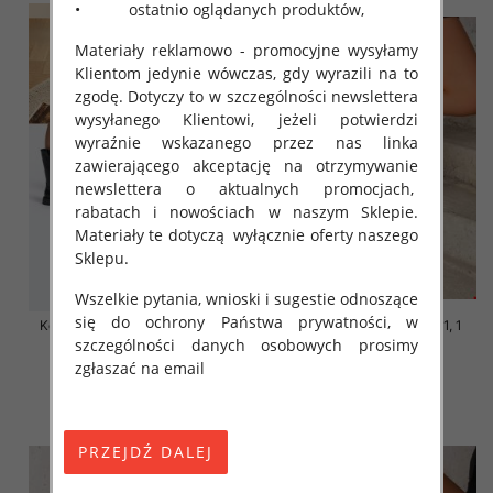
• ostatnio oglądanych produktów,
Materiały reklamowo - promocyjne wysyłamy
Klientom jedynie wówczas, gdy wyrazili na to
zgodę. Dotyczy to w szczególności newslettera
wysyłanego Klientowi, jeżeli potwierdzi
wyraźnie wskazanego przez nas linka
zawierającego akceptację na otrzymywanie
newslettera o aktualnych promocjach,
rabatach i nowościach w naszym Sklepie.
Materiały te dotyczą wyłącznie oferty naszego
Sklepu.
Wszelkie pytania, wnioski i sugestie odnoszące
się do ochrony Państwa prywatności, w
Kozaki damskie Roz 31-36 / 12
Kozaki damskie Roz 36-41, 1
szczególności danych osobowych prosimy
par
kolor Paczka 8 szt
zgłaszać na email
62.00 zł
119.00 zł
szczegóły
szczegóły