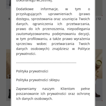
dokonanego wcześniej.
Dodatkowe informacje, w tym o
przysługujących uprawnieniach (prawo
dostępu, sprostowania oraz usunięcia Twoich
Kozaki damskie Roz 31-36 / 12
Kozaki damskie Roz 31-36 / 12
par
par
danych, ograniczenia ich przetwarzania,
prawo do ich przenoszenia, niepodlegania
66.00 zł
66.00 zł
zautomatyzowanemu podejmowaniu decyzji,
szczegóły
szczegóły
w tym profilowaniu, a także prawo wyrażenia
sprzeciwu wobec przetwarzania Twoich
danych osobowych) znajdziesz w Polityce
prywatności.
---------------------------------------------------
Polityka prywatności
Polityka prywatności sklepu
Zapewniamy naszym Klientom pełne
poszanowanie ich prywatności oraz ochronę
ich danych osobowych.