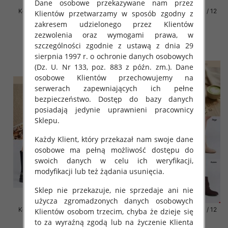
Dane osobowe przekazywane nam przez
Kozaki damskie Roz 31-36 / 12
Kozaki damskie Roz 31-36 / 12
Klientów przetwarzamy w sposób zgodny z
par
par
zakresem udzielonego przez Klientów
66.00 zł
66.00 zł
zezwolenia oraz wymogami prawa, w
szczególności zgodnie z ustawą z dnia 29
szczegóły
szczegóły
sierpnia 1997 r. o ochronie danych osobowych
(Dz. U. Nr 133, poz. 883 z późn. zm.). Dane
osobowe Klientów przechowujemy na
serwerach zapewniających ich pełne
bezpieczeństwo. Dostęp do bazy danych
posiadają jedynie uprawnieni pracownicy
Sklepu.
Każdy Klient, który przekazał nam swoje dane
osobowe ma pełną możliwość dostępu do
swoich danych w celu ich weryfikacji,
modyfikacji lub też żądania usunięcia.
Sklep nie przekazuje, nie sprzedaje ani nie
użycza zgromadzonych danych osobowych
Kozaki damskie Roz 31-36 / 12
Kozaki damskie Roz 31-36 / 12
Klientów osobom trzecim, chyba że dzieje się
par
par
to za wyraźną zgodą lub na życzenie Klienta