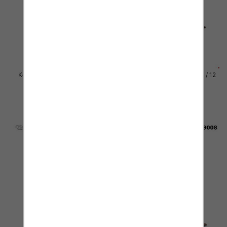
Kozaki damskie Roz 36-41 / 12
Kozaki damskie Roz 36-41 / 12
par
par
81.00 zł
81.00 zł
szczegóły
szczegóły