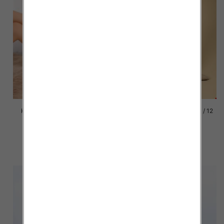
Kozaki damskie Roz 36-41, 1
Kozaki damskie Roz 36-41 / 12
kolor Paczka 12 szt
par
58.00 zł
74.00 zł
szczegóły
szczegóły