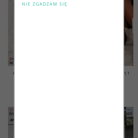
Kozaki damskie Roz 36-41, 1
Kozaki damskie Roz 36-41, 1
kolor Paczka 8 szt
kolor Paczka 8 szt
119.00 zł
119.00 zł
szczegóły
szczegóły