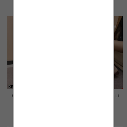
szczegóły
szczegóły
Kozaki damskie Roz 36-41, 1
Kozaki damskie Roz 36-41, 1
kolor Paczka 12 szt
kolor Paczka 12 szt
58.00 zł
58.00 zł
szczegóły
szczegóły