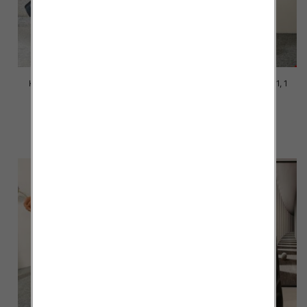
Kozaki damskie Roz 36-41, 1
Kozaki damskie Roz 36-41, 1
kolor Paczka 12 szt
kolor Paczka 12 szt
98.00 zł
76.00 zł
szczegóły
szczegóły