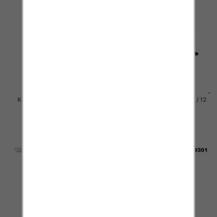
Kozaki damskie Roz 36-41 / 12
Kozaki damskie Roz 36-41 / 12
par
par
81.00 zł
81.00 zł
szczegóły
szczegóły