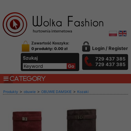
Zawartość Koszyka:
Login
/
Register
0 produkty: 0.00 zł
Szukaj
729 437 385
729 437 385
CATEGORY
>
>
>
Produkty
obuwie
OBUWIE DAMSKIE
Kozaki