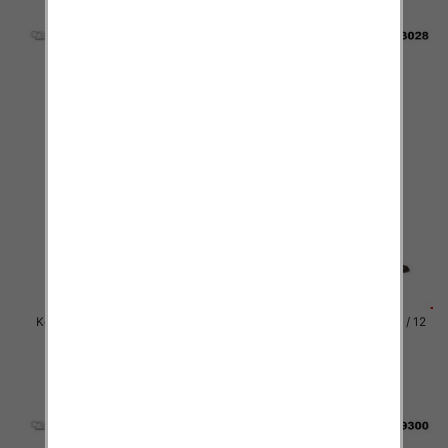
szczegóły
szczegóły
Kozaki damskie Roz 36-41 / 12
Kozaki damskie Roz 36-41 / 12
par
par
81.00 zł
81.00 zł
szczegóły
szczegóły