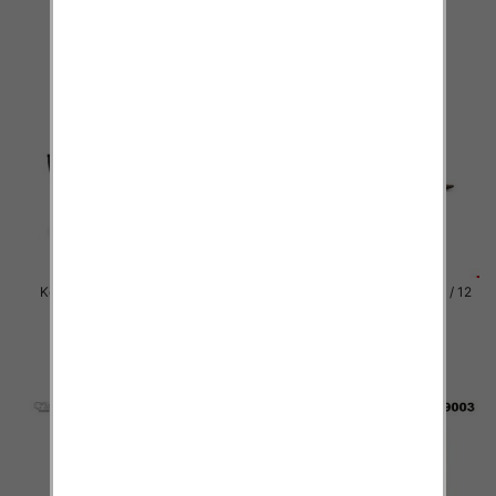
Kozaki damskie Roz 36-41 / 12
Kozaki damskie Roz 36-41 / 12
par
par
81.00 zł
81.00 zł
szczegóły
szczegóły