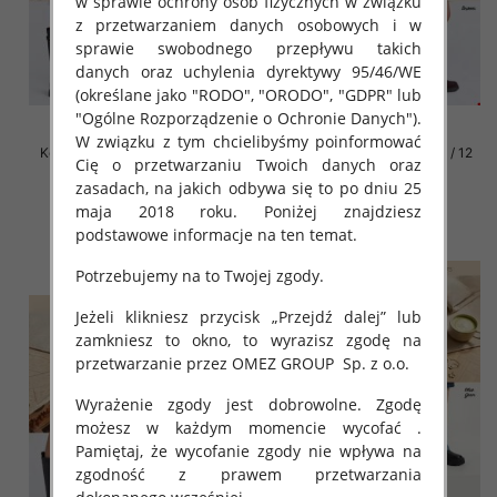
w sprawie ochrony osób fizycznych w związku
z przetwarzaniem danych osobowych i w
sprawie swobodnego przepływu takich
danych oraz uchylenia dyrektywy 95/46/WE
(określane jako "RODO", "ORODO", "GDPR" lub
"Ogólne Rozporządzenie o Ochronie Danych").
W związku z tym chcielibyśmy poinformować
Kozaki damskie Roz 31-36 / 12
Kozaki damskie Roz 31-36 / 12
Cię o przetwarzaniu Twoich danych oraz
par
par
zasadach, na jakich odbywa się to po dniu 25
68.00 zł
68.00 zł
maja 2018 roku. Poniżej znajdziesz
szczegóły
szczegóły
podstawowe informacje na ten temat.
Potrzebujemy na to Twojej zgody.
Jeżeli klikniesz przycisk „Przejdź dalej” lub
zamkniesz to okno, to wyrazisz zgodę na
przetwarzanie przez OMEZ GROUP
Sp. z o.o.
Wyrażenie zgody jest dobrowolne. Zgodę
możesz w każdym momencie wycofać .
Pamiętaj, że wycofanie zgody nie wpływa na
zgodność z prawem przetwarzania