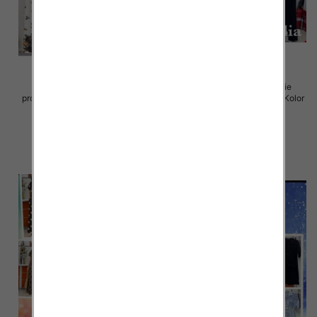
Komplet damskie (Włoskie
Komplet damskie (Włoskie
produkt) Roz Standard, Mix Kolor
produkt) Roz Standard, Mix Kolor
Paczka 5 szt
Paczka 5 szt
64.00 zł
75.00 zł
szczegóły
szczegóły