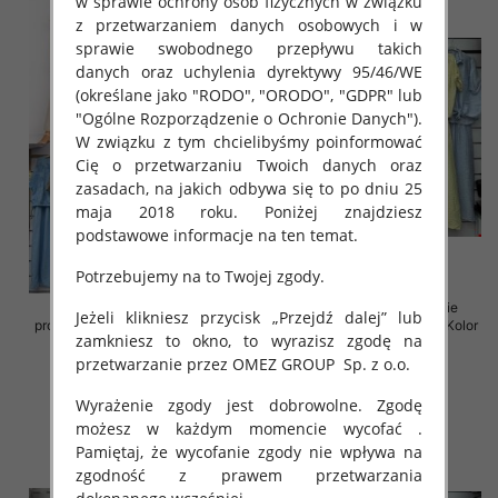
w sprawie ochrony osób fizycznych w związku
z przetwarzaniem danych osobowych i w
sprawie swobodnego przepływu takich
danych oraz uchylenia dyrektywy 95/46/WE
(określane jako "RODO", "ORODO", "GDPR" lub
"Ogólne Rozporządzenie o Ochronie Danych").
W związku z tym chcielibyśmy poinformować
Cię o przetwarzaniu Twoich danych oraz
zasadach, na jakich odbywa się to po dniu 25
maja 2018 roku. Poniżej znajdziesz
podstawowe informacje na ten temat.
Potrzebujemy na to Twojej zgody.
Komplet damskie (Włoskie
Komplet damskie (Włoskie
Jeżeli klikniesz przycisk „Przejdź dalej” lub
produkt) Roz Standard, Mix Kolor
produkt) Roz Standard, Mix Kolor
zamkniesz to okno, to wyrazisz zgodę na
Paczka 5 szt
Paczka 5 szt
przetwarzanie przez OMEZ GROUP
Sp. z o.o.
55.00 zł
65.00 zł
szczegóły
szczegóły
Wyrażenie zgody jest dobrowolne. Zgodę
możesz w każdym momencie wycofać .
Pamiętaj, że wycofanie zgody nie wpływa na
zgodność z prawem przetwarzania