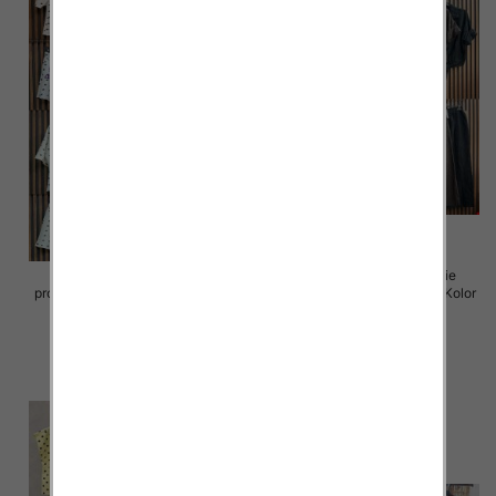
Komplet damskie (Włoskie
Komplet damskie (Włoskie
produkt) Roz Standard, Mix Kolor
produkt) Roz Standard, Mix Kolor
Paczka 5 szt
Paczka 5 szt
65.00 zł
80.00 zł
szczegóły
szczegóły