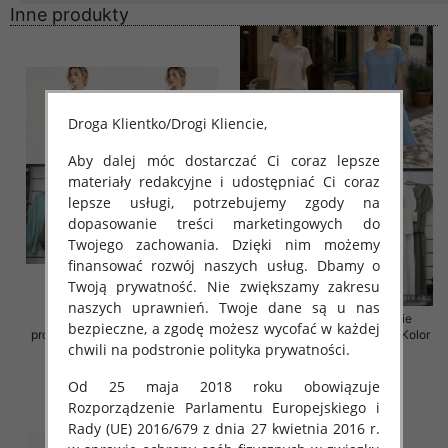
Inne produkty
Droga Klientko/Drogi Kliencie,
Aby dalej móc dostarczać Ci coraz lepsze
materiały redakcyjne i udostępniać Ci coraz
lepsze usługi, potrzebujemy zgody na
dopasowanie treści marketingowych do
Twojego zachowania. Dzięki nim możemy
finansować rozwój naszych usług. Dbamy o
Twoją prywatność. Nie zwiększamy zakresu
naszych uprawnień. Twoje dane są u nas
Komplet damskie (Włoskie
Komplet damskie (Włoskie
bezpieczne, a zgodę możesz wycofać w każdej
produkt) Roz Standard, Mix Kolor
produkt) Roz Standard, Mix Kolor
chwili na podstronie polityka prywatności.
Paczka 5 szt
Paczka 5 szt
36.00 zł
54.00 zł
Od 25 maja 2018 roku obowiązuje
szczegóły
szczegóły
Rozporządzenie Parlamentu Europejskiego i
Rady (UE) 2016/679 z dnia 27 kwietnia 2016 r.