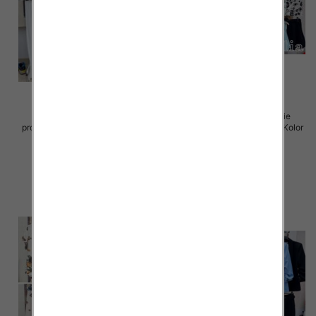
Komplet damskie (Włoskie
Komplet damskie (Włoskie
produkt) Roz Standard, Mix Kolor
produkt) Roz Standard, Mix Kolor
Paczka 5 szt
Paczka 5 szt
54.00 zł
55.00 zł
szczegóły
szczegóły