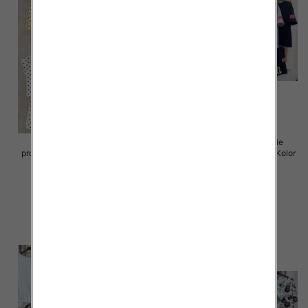
Komplet damskie (Włoskie
Komplet damskie (Włoskie
produkt) Roz Standard, Mix Kolor
produkt) Roz Standard, Mix Kolor
Paczka 5 szt
Paczka 5 szt
85.00 zł
50.00 zł
szczegóły
szczegóły