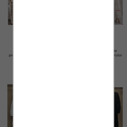
Komplet damskie (Włoskie
Komplet damskie (Włoskie
produkt) Roz Standard, Mix Kolor
produkt) Roz Standard, Mix Kolor
Paczka 5 szt
Paczka 5 szt
69.00 zł
88.00 zł
szczegóły
szczegóły