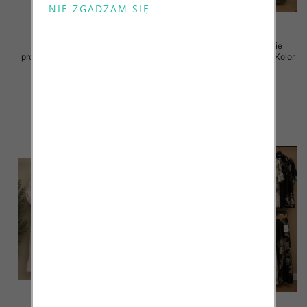
Komplet damskie (Włoskie
Komplet damskie (Włoskie
produkt) Roz Standard, Mix Kolor
produkt) Roz Standard, Mix Kolor
Paczka 5 szt
Paczka 5 szt
128.00 zł
128.00 zł
szczegóły
szczegóły