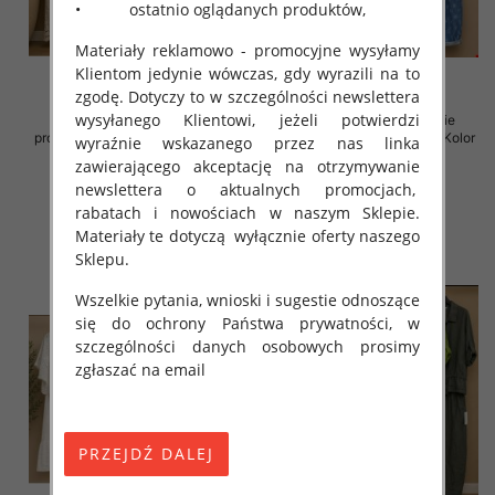
• ostatnio oglądanych produktów,
Materiały reklamowo - promocyjne wysyłamy
Klientom jedynie wówczas, gdy wyrazili na to
zgodę. Dotyczy to w szczególności newslettera
wysyłanego Klientowi, jeżeli potwierdzi
Komplet damskie (Włoskie
Komplet damskie (Włoskie
produkt) Roz Standard, Mix Kolor
produkt) Roz Standard, Mix Kolor
wyraźnie wskazanego przez nas linka
Paczka 5 szt
Paczka 5 szt
zawierającego akceptację na otrzymywanie
138.00 zł
130.00 zł
newslettera o aktualnych promocjach,
rabatach i nowościach w naszym Sklepie.
szczegóły
szczegóły
Materiały te dotyczą wyłącznie oferty naszego
Sklepu.
Wszelkie pytania, wnioski i sugestie odnoszące
się do ochrony Państwa prywatności, w
szczególności danych osobowych prosimy
zgłaszać na email