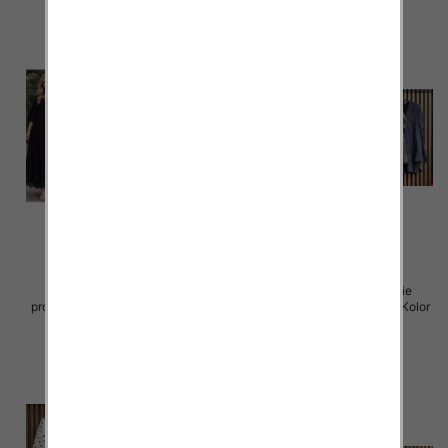
Komplet damskie (Włoskie
Komplet damskie (Włoskie
produkt) Roz Standard, Mix Kolor
produkt) Roz Standard, Mix Kolor
Paczka 5 szt
Paczka 5 szt
96.00 zł
40.00 zł
szczegóły
szczegóły