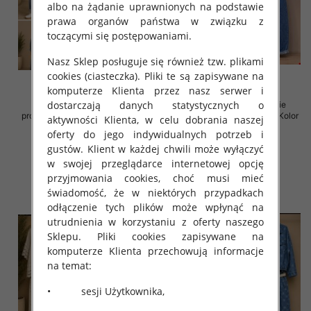
albo na żądanie uprawnionych na podstawie
prawa organów państwa w związku z
toczącymi się postępowaniami.
Nasz Sklep posługuje się również tzw. plikami
cookies (ciasteczka). Pliki te są zapisywane na
komputerze Klienta przez nasz serwer i
dostarczają danych statystycznych o
Komplet damskie (Włoskie
Komplet damskie (Włoskie
produkt) Roz Standard, Mix Kolor
produkt) Roz Standard, Mix Kolor
aktywności Klienta, w celu dobrania naszej
Paczka 5 szt
Paczka 5 szt
oferty do jego indywidualnych potrzeb i
168.00 zł
150.00 zł
gustów. Klient w każdej chwili może wyłączyć
w swojej przeglądarce internetowej opcję
szczegóły
szczegóły
przyjmowania cookies, choć musi mieć
świadomość, że w niektórych przypadkach
odłączenie tych plików może wpłynąć na
utrudnienia w korzystaniu z oferty naszego
Sklepu. Pliki cookies zapisywane na
komputerze Klienta przechowują informacje
na temat:
• sesji Użytkownika,