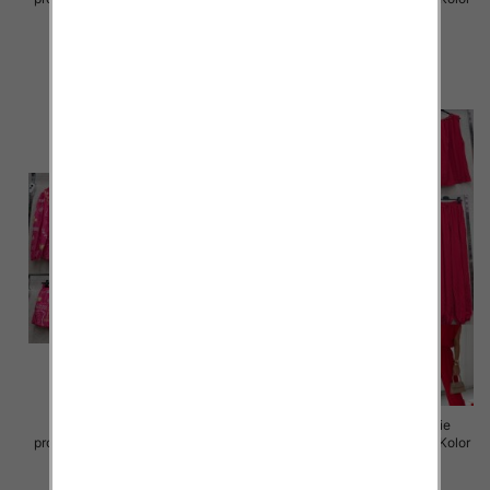
Paczka 5 szt
Paczka 5 szt
77.00 zł
88.00 zł
szczegóły
szczegóły
Komplet damskie (Włoskie
Komplet damskie (Włoskie
produkt) Roz Standard, Mix Kolor
produkt) Roz Standard, Mix Kolor
Paczka 5 szt
Paczka 5 szt