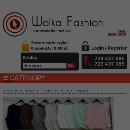
Zawartość Koszyka:
Login
/
Register
0 produkty: 0.00 zł
Szukaj
729 437 385
729 437 385
CATEGORY
>
>
>
Produkty
Odzież
ODZIEŻ WŁOSKA
Komplet