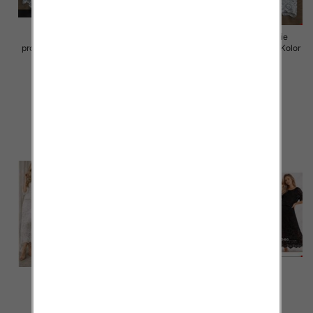
Komplet damskie (Włoskie
Komplet damskie (Włoskie
produkt) Roz Standard, Mix Kolor
produkt) Roz Standard, Mix Kolor
Paczka 5 szt
Paczka 5 szt
88.00 zł
88.00 zł
szczegóły
szczegóły