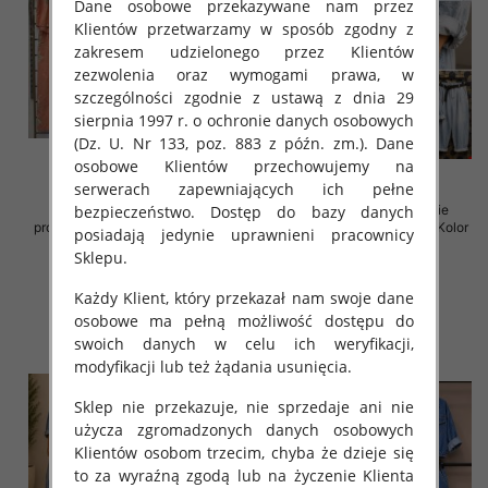
Dane osobowe przekazywane nam przez
Klientów przetwarzamy w sposób zgodny z
zakresem udzielonego przez Klientów
zezwolenia oraz wymogami prawa, w
szczególności zgodnie z ustawą z dnia 29
sierpnia 1997 r. o ochronie danych osobowych
(Dz. U. Nr 133, poz. 883 z późn. zm.). Dane
osobowe Klientów przechowujemy na
serwerach zapewniających ich pełne
bezpieczeństwo. Dostęp do bazy danych
Komplet damskie (Włoskie
Komplet damskie (Włoskie
produkt) Roz Standard, Mix Kolor
produkt) Roz Standard, Mix Kolor
posiadają jedynie uprawnieni pracownicy
Paczka 5 szt
Paczka 5 szt
Sklepu.
85.00 zł
168.00 zł
Każdy Klient, który przekazał nam swoje dane
szczegóły
szczegóły
osobowe ma pełną możliwość dostępu do
swoich danych w celu ich weryfikacji,
modyfikacji lub też żądania usunięcia.
Sklep nie przekazuje, nie sprzedaje ani nie
użycza zgromadzonych danych osobowych
Klientów osobom trzecim, chyba że dzieje się
to za wyraźną zgodą lub na życzenie Klienta