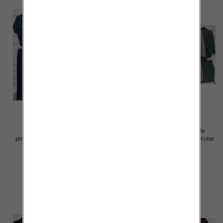
Komplet damskie (Włoskie
Komplet damskie (Włoskie
produkt) Roz Standard, Mix Kolor
produkt) Roz Standard, Mix Kolor
Paczka 5 szt
Paczka 5 szt
54.00 zł
54.00 zł
szczegóły
szczegóły