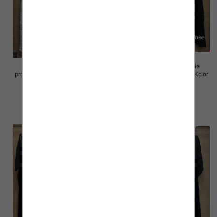
Komplet damskie (Włoskie
Komplet damskie (Włoskie
produkt) Roz Standard, Mix Kolor
produkt) Roz Standard, Mix Kolor
Paczka 5 szt
Paczka 5 szt
88.00 zł
88.00 zł
szczegóły
szczegóły