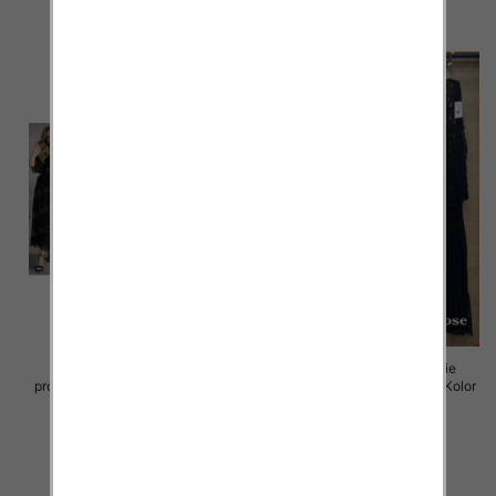
szczegóły
szczegóły
Komplet damskie (Włoskie
Komplet damskie (Włoskie
produkt) Roz Standard, Mix Kolor
produkt) Roz Standard, Mix Kolor
Paczka 5 szt
Paczka 5 szt
95.00 zł
96.00 zł
szczegóły
szczegóły