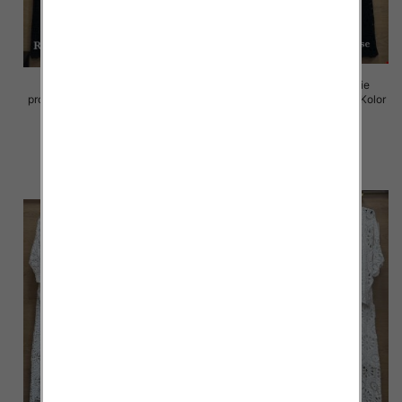
Komplet damskie (Włoskie
Komplet damskie (Włoskie
produkt) Roz Standard, Mix Kolor
produkt) Roz Standard, Mix Kolor
Paczka 5 szt
Paczka 5 szt
88.00 zł
88.00 zł
szczegóły
szczegóły