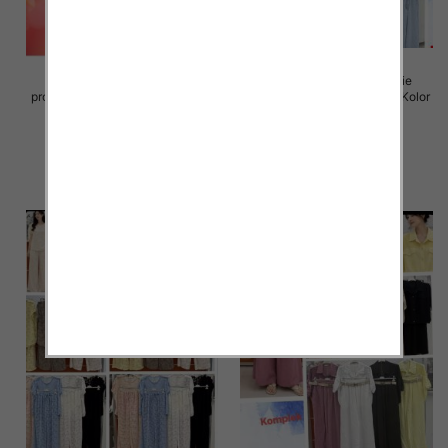
Komplet damskie (Włoskie
Komplet damskie (Włoskie
produkt) Roz Standard, Mix Kolor
produkt) Roz Standard, Mix Kolor
Paczka 5 szt
Paczka 5 szt
74.00 zł
74.00 zł
szczegóły
szczegóły