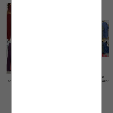
Komplet damskie (Włoskie
Komplet damskie (Włoskie
produkt) Roz Standard, Mix Kolor
produkt) Roz Standard, Mix Kolor
Paczka 5 szt
Paczka 5 szt
54.00 zł
64.00 zł
szczegóły
szczegóły