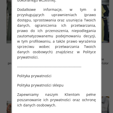
dokonanego wcześniej.
Dodatkowe informacje, w tym o
przysługujących uprawnieniach (prawo
dostępu, sprostowania oraz usunięcia Twoich
danych, ograniczenia ich przetwarzania,
prawo do ich przenoszenia, niepodlegania
zautomatyzowanemu podejmowaniu decyzji,
w tym profilowaniu, a także prawo wyrażenia
sprzeciwu wobec przetwarzania Twoich
danych osobowych) znajdziesz w Polityce
prywatności.
Komplet damskie (Włoskie
Komplet damskie (Włoskie
produkt) Roz Standard, Mix Kolor
produkt) Roz Standard, Mix Kolor
---------------------------------------------------
Paczka 5 szt
Paczka 5 szt
65.00 zł
75.00 zł
Polityka prywatności
szczegóły
szczegóły
Polityka prywatności sklepu
Zapewniamy naszym Klientom pełne
poszanowanie ich prywatności oraz ochronę
ich danych osobowych.