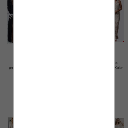
Komplet damskie (Włoskie
Komplet damskie (Włoskie
produkt) Roz Standard, Mix Kolor
produkt) Roz Standard, Mix Kolor
Paczka 5 szt
Paczka 5 szt
65.00 zł
66.00 zł
szczegóły
szczegóły