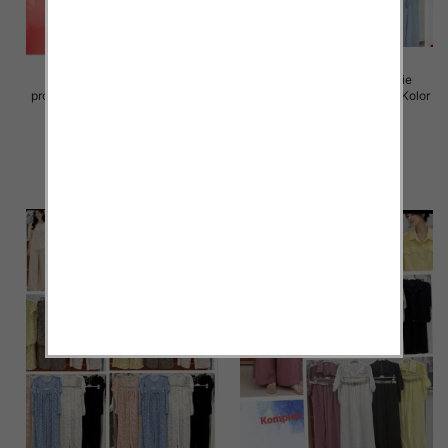
Komplet damskie (Włoskie
Komplet damskie (Włoskie
produkt) Roz Standard, Mix Kolor
produkt) Roz Standard, Mix Kolor
Paczka 5 szt
Paczka 5 szt
74.00 zł
74.00 zł
szczegóły
szczegóły