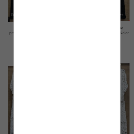
Komplet damskie (Włoskie
Komplet damskie (Włoskie
produkt) Roz Standard, Mix Kolor
produkt) Roz Standard, Mix Kolor
Paczka 5 szt
Paczka 5 szt
88.00 zł
88.00 zł
szczegóły
szczegóły