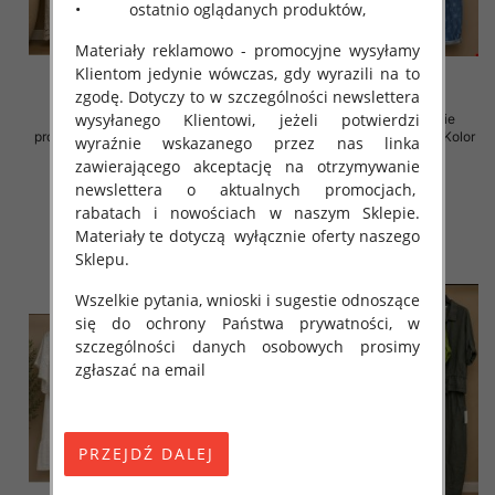
• ostatnio oglądanych produktów,
Materiały reklamowo - promocyjne wysyłamy
Klientom jedynie wówczas, gdy wyrazili na to
zgodę. Dotyczy to w szczególności newslettera
wysyłanego Klientowi, jeżeli potwierdzi
Komplet damskie (Włoskie
Komplet damskie (Włoskie
produkt) Roz Standard, Mix Kolor
produkt) Roz Standard, Mix Kolor
wyraźnie wskazanego przez nas linka
Paczka 5 szt
Paczka 5 szt
zawierającego akceptację na otrzymywanie
138.00 zł
130.00 zł
newslettera o aktualnych promocjach,
rabatach i nowościach w naszym Sklepie.
szczegóły
szczegóły
Materiały te dotyczą wyłącznie oferty naszego
Sklepu.
Wszelkie pytania, wnioski i sugestie odnoszące
się do ochrony Państwa prywatności, w
szczególności danych osobowych prosimy
zgłaszać na email