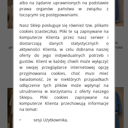
albo na żądanie uprawnionych na podstawie
prawa organów państwa w związku z
toczącymi się postępowaniami.
Nasz Sklep posługuje się również tzw. plikami
cookies (ciasteczka). Pliki te są zapisywane na
komputerze Klienta przez nasz serwer i
dostarczają danych statystycznych o
Komplet damskie (Włoskie
Komplet damskie (Włoskie
produkt) Roz Standard, Mix Kolor
produkt) Roz Standard, Mix Kolor
aktywności Klienta, w celu dobrania naszej
Paczka 5 szt
Paczka 5 szt
oferty do jego indywidualnych potrzeb i
168.00 zł
150.00 zł
gustów. Klient w każdej chwili może wyłączyć
w swojej przeglądarce internetowej opcję
szczegóły
szczegóły
przyjmowania cookies, choć musi mieć
świadomość, że w niektórych przypadkach
odłączenie tych plików może wpłynąć na
utrudnienia w korzystaniu z oferty naszego
Sklepu. Pliki cookies zapisywane na
komputerze Klienta przechowują informacje
na temat:
• sesji Użytkownika,