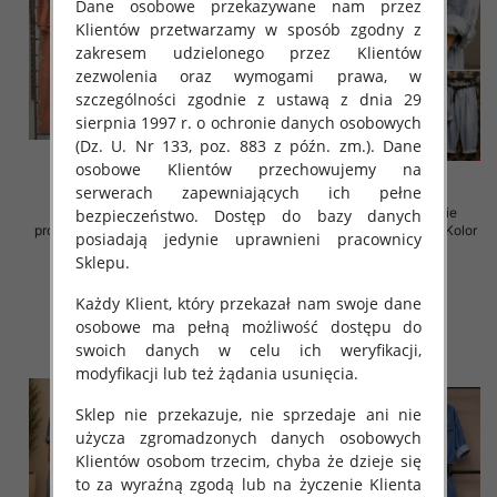
Dane osobowe przekazywane nam przez
Klientów przetwarzamy w sposób zgodny z
zakresem udzielonego przez Klientów
zezwolenia oraz wymogami prawa, w
szczególności zgodnie z ustawą z dnia 29
sierpnia 1997 r. o ochronie danych osobowych
(Dz. U. Nr 133, poz. 883 z późn. zm.). Dane
osobowe Klientów przechowujemy na
serwerach zapewniających ich pełne
Komplet damskie (Włoskie
Komplet damskie (Włoskie
bezpieczeństwo. Dostęp do bazy danych
produkt) Roz Standard, Mix Kolor
produkt) Roz Standard, Mix Kolor
posiadają jedynie uprawnieni pracownicy
Paczka 5 szt
Paczka 5 szt
Sklepu.
85.00 zł
168.00 zł
Każdy Klient, który przekazał nam swoje dane
szczegóły
szczegóły
osobowe ma pełną możliwość dostępu do
swoich danych w celu ich weryfikacji,
modyfikacji lub też żądania usunięcia.
Sklep nie przekazuje, nie sprzedaje ani nie
użycza zgromadzonych danych osobowych
Klientów osobom trzecim, chyba że dzieje się
to za wyraźną zgodą lub na życzenie Klienta