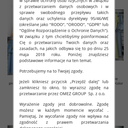
w sprawie ochrony osób fizycznych w związku
z przetwarzaniem danych osobowych i w
sprawie swobodnego przepływu takich
danych oraz uchylenia dyrektywy 95/46/WE
(określane jako "RODO", "ORODO", "GDPR" lub
"Ogólne Rozporządzenie o Ochronie Danych").
W związku z tym chcielibyśmy poinformować
Cię o przetwarzaniu Twoich danych oraz
zasadach, na jakich odbywa się to po dniu 25
maja 2018 roku. Poniżej znajdziesz
podstawowe informacje na ten temat.
Potrzebujemy na to Twojej zgody.
Komplet damskie (Włoskie
Komplet damskie (Włoskie
Jeżeli klikniesz przycisk „Przejdź dalej” lub
produkt) Roz Standard, Mix Kolor
produkt) Roz Standard, Mix Kolor
zamkniesz to okno, to wyrazisz zgodę na
Paczka 5 szt
Paczka 5 szt
przetwarzanie przez OMEZ GROUP
Sp. z o.o.
55.00 zł
65.00 zł
szczegóły
szczegóły
Wyrażenie zgody jest dobrowolne. Zgodę
możesz w każdym momencie wycofać .
Pamiętaj, że wycofanie zgody nie wpływa na
zgodność z prawem przetwarzania