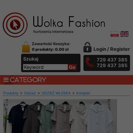
Zawartość Koszyka:
Login
/
Register
0 produkty: 0.00 zł
Szukaj
729 437 385
729 437 385
CATEGORY
>
>
>
Produkty
Odzież
ODZIEŻ WŁOSKA
Komplet