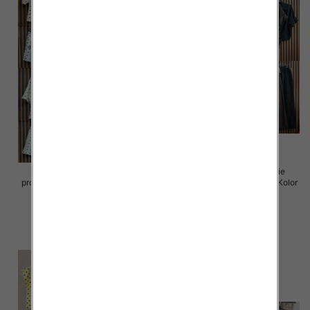
Komplet damskie (Włoskie
Komplet damskie (Włoskie
produkt) Roz Standard, Mix Kolor
produkt) Roz Standard, Mix Kolor
Paczka 5 szt
Paczka 5 szt
65.00 zł
80.00 zł
szczegóły
szczegóły