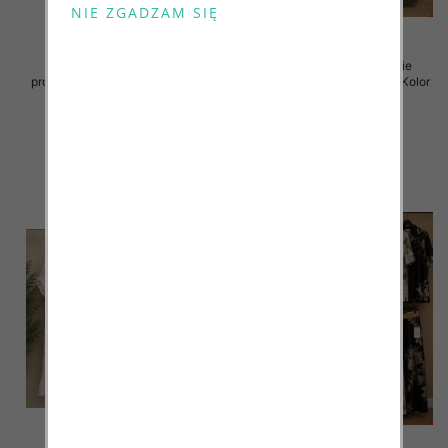
Komplet damskie (Włoskie
Komplet damskie (Włoskie
produkt) Roz Standard, Mix Kolor
produkt) Roz Standard, Mix Kolor
Paczka 5 szt
Paczka 5 szt
128.00 zł
128.00 zł
szczegóły
szczegóły