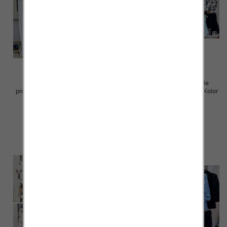
Komplet damskie (Włoskie
Komplet damskie (Włoskie
produkt) Roz Standard, Mix Kolor
produkt) Roz Standard, Mix Kolor
Paczka 5 szt
Paczka 5 szt
54.00 zł
55.00 zł
szczegóły
szczegóły