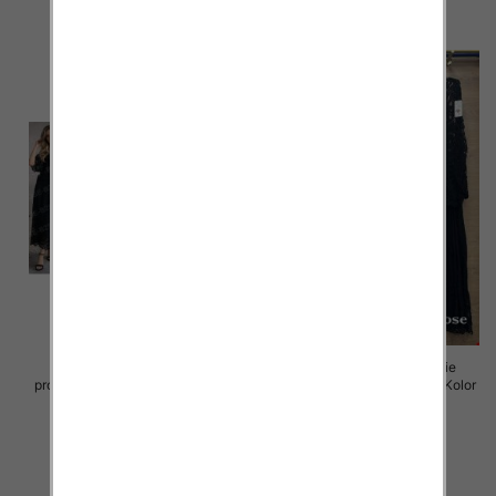
szczegóły
szczegóły
Komplet damskie (Włoskie
Komplet damskie (Włoskie
produkt) Roz Standard, Mix Kolor
produkt) Roz Standard, Mix Kolor
Paczka 5 szt
Paczka 5 szt
95.00 zł
96.00 zł
szczegóły
szczegóły