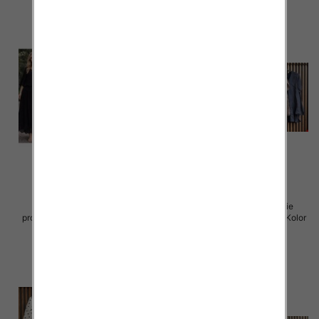
Komplet damskie (Włoskie
Komplet damskie (Włoskie
produkt) Roz Standard, Mix Kolor
produkt) Roz Standard, Mix Kolor
Paczka 5 szt
Paczka 5 szt
96.00 zł
40.00 zł
szczegóły
szczegóły