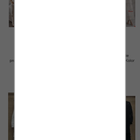
Komplet damskie (Włoskie
Komplet damskie (Włoskie
produkt) Roz Standard, Mix Kolor
produkt) Roz Standard, Mix Kolor
Paczka 5 szt
Paczka 5 szt
69.00 zł
88.00 zł
szczegóły
szczegóły