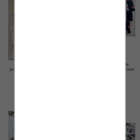
Komplet damskie (Włoskie
Komplet damskie (Włoskie
produkt) Roz Standard, Mix Kolor
produkt) Roz Standard, Mix Kolor
Paczka 5 szt
Paczka 5 szt
85.00 zł
50.00 zł
szczegóły
szczegóły