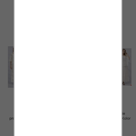
88.00 zł
88.00 zł
szczegóły
szczegóły
Komplet damskie (Włoskie
Komplet damskie (Włoskie
produkt) Roz Standard, Mix Kolor
produkt) Roz Standard, Mix Kolor
Paczka 5 szt
Paczka 5 szt
88.00 zł
93.00 zł