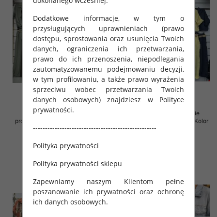
dokonanego wcześniej.
Dodatkowe informacje, w tym o
przysługujących uprawnieniach (prawo
dostępu, sprostowania oraz usunięcia Twoich
danych, ograniczenia ich przetwarzania,
prawo do ich przenoszenia, niepodlegania
zautomatyzowanemu podejmowaniu decyzji,
w tym profilowaniu, a także prawo wyrażenia
sprzeciwu wobec przetwarzania Twoich
danych osobowych) znajdziesz w Polityce
prywatności.
Komplet damskie (Włoskie
Komplet damskie (Włoskie
produkt) Roz Standard, Mix Kolor
produkt) Roz Standard, Mix Kolor
---------------------------------------------------
Paczka 5 szt
Paczka 5 szt
65.00 zł
75.00 zł
Polityka prywatności
szczegóły
szczegóły
Polityka prywatności sklepu
Zapewniamy naszym Klientom pełne
poszanowanie ich prywatności oraz ochronę
ich danych osobowych.