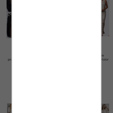
Komplet damskie (Włoskie
Komplet damskie (Włoskie
produkt) Roz Standard, Mix Kolor
produkt) Roz Standard, Mix Kolor
Paczka 5 szt
Paczka 5 szt
65.00 zł
66.00 zł
szczegóły
szczegóły