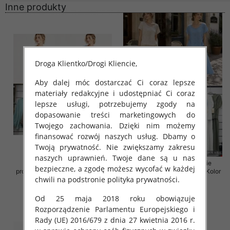
Inne produkty
Droga Klientko/Drogi Kliencie,
Aby dalej móc dostarczać Ci coraz lepsze
materiały redakcyjne i udostępniać Ci coraz
lepsze usługi, potrzebujemy zgody na
dopasowanie treści marketingowych do
Twojego zachowania. Dzięki nim możemy
finansować rozwój naszych usług. Dbamy o
Twoją prywatność. Nie zwiększamy zakresu
naszych uprawnień. Twoje dane są u nas
Komplet damskie (Włoskie
Komplet damskie (Włoskie
bezpieczne, a zgodę możesz wycofać w każdej
produkt) Roz Standard, Mix Kolor
produkt) Roz Standard, Mix Kolor
chwili na podstronie polityka prywatności.
Paczka 5 szt
Paczka 5 szt
36.00 zł
54.00 zł
Od 25 maja 2018 roku obowiązuje
szczegóły
szczegóły
Rozporządzenie Parlamentu Europejskiego i
Rady (UE) 2016/679 z dnia 27 kwietnia 2016 r.