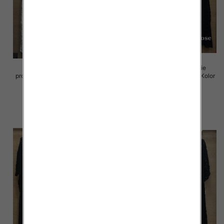
Komplet damskie (Włoskie
Komplet damskie (Włoskie
produkt) Roz Standard, Mix Kolor
produkt) Roz Standard, Mix Kolor
Paczka 5 szt
Paczka 5 szt
88.00 zł
88.00 zł
szczegóły
szczegóły