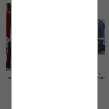
Komplet damskie (Włoskie
Komplet damskie (Włoskie
produkt) Roz Standard, Mix Kolor
produkt) Roz Standard, Mix Kolor
Paczka 5 szt
Paczka 5 szt
54.00 zł
64.00 zł
szczegóły
szczegóły