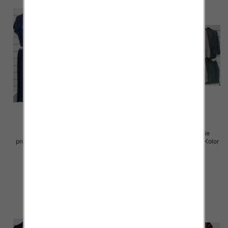
Komplet damskie (Włoskie
Komplet damskie (Włoskie
produkt) Roz Standard, Mix Kolor
produkt) Roz Standard, Mix Kolor
Paczka 5 szt
Paczka 5 szt
54.00 zł
54.00 zł
szczegóły
szczegóły