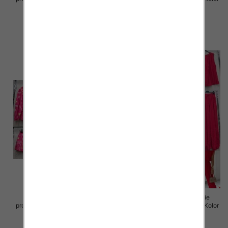
Paczka 5 szt
Paczka 5 szt
77.00 zł
88.00 zł
szczegóły
szczegóły
Komplet damskie (Włoskie
Komplet damskie (Włoskie
produkt) Roz Standard, Mix Kolor
produkt) Roz Standard, Mix Kolor
Paczka 5 szt
Paczka 5 szt