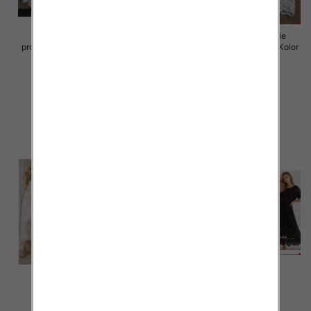
Komplet damskie (Włoskie
Komplet damskie (Włoskie
produkt) Roz Standard, Mix Kolor
produkt) Roz Standard, Mix Kolor
Paczka 5 szt
Paczka 5 szt
88.00 zł
88.00 zł
szczegóły
szczegóły