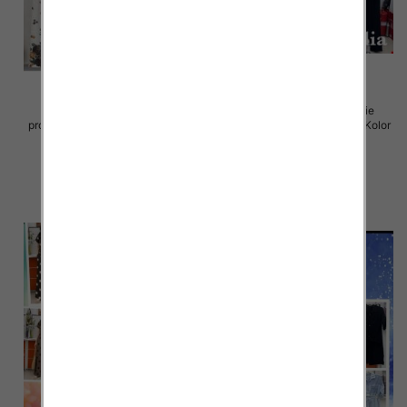
Komplet damskie (Włoskie
Komplet damskie (Włoskie
produkt) Roz Standard, Mix Kolor
produkt) Roz Standard, Mix Kolor
Paczka 5 szt
Paczka 5 szt
64.00 zł
75.00 zł
szczegóły
szczegóły