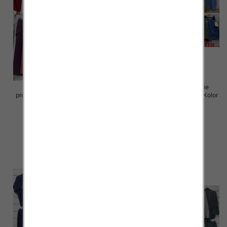
Komplet damskie (Włoskie
Komplet damskie (Włoskie
produkt) Roz Standard, Mix Kolor
produkt) Roz Standard, Mix Kolor
Paczka 5 szt
Paczka 5 szt
54.00 zł
64.00 zł
szczegóły
szczegóły