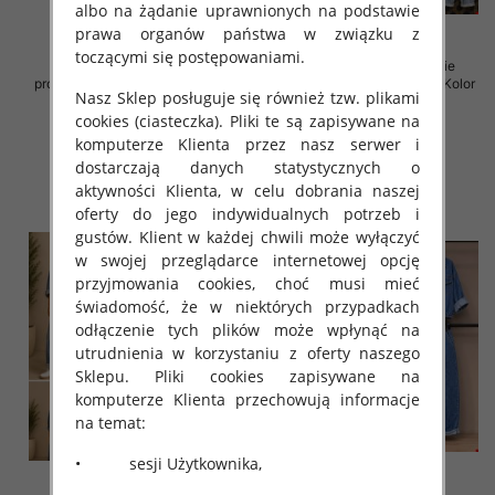
albo na żądanie uprawnionych na podstawie
prawa organów państwa w związku z
toczącymi się postępowaniami.
Komplet damskie (Włoskie
Komplet damskie (Włoskie
produkt) Roz Standard, Mix Kolor
produkt) Roz Standard, Mix Kolor
Nasz Sklep posługuje się również tzw. plikami
Paczka 5 szt
Paczka 5 szt
cookies (ciasteczka). Pliki te są zapisywane na
85.00 zł
168.00 zł
komputerze Klienta przez nasz serwer i
szczegóły
szczegóły
dostarczają danych statystycznych o
aktywności Klienta, w celu dobrania naszej
oferty do jego indywidualnych potrzeb i
gustów. Klient w każdej chwili może wyłączyć
w swojej przeglądarce internetowej opcję
przyjmowania cookies, choć musi mieć
świadomość, że w niektórych przypadkach
odłączenie tych plików może wpłynąć na
utrudnienia w korzystaniu z oferty naszego
Sklepu. Pliki cookies zapisywane na
komputerze Klienta przechowują informacje
na temat:
• sesji Użytkownika,