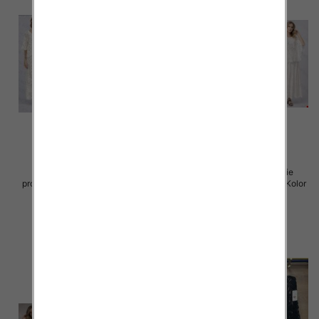
Komplet damskie (Włoskie
Komplet damskie (Włoskie
produkt) Roz Standard, Mix Kolor
produkt) Roz Standard, Mix Kolor
Paczka 5 szt
Paczka 5 szt
88.00 zł
93.00 zł
szczegóły
szczegóły