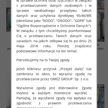
w sprawie ochrony osób fizycznych w związku
z przetwarzaniem danych osobowych i w
sprawie swobodnego przepływu takich
danych oraz uchylenia dyrektywy 95/46/WE
(określane jako "RODO", "ORODO", "GDPR" lub
"Ogólne Rozporządzenie o Ochronie Danych").
W związku z tym chcielibyśmy poinformować
Cię o przetwarzaniu Twoich danych oraz
zasadach, na jakich odbywa się to po dniu 25
Komplet damskie (Włoskie
Komplet damskie (Włoskie
maja 2018 roku. Poniżej znajdziesz
produkt) Roz Standard, Mix Kolor
produkt) Roz Standard, Mix Kolor
podstawowe informacje na ten temat.
Paczka 5 szt
Paczka 5 szt
36.00 zł
54.00 zł
Potrzebujemy na to Twojej zgody.
szczegóły
szczegóły
Jeżeli klikniesz przycisk „Przejdź dalej” lub
zamkniesz to okno, to wyrazisz zgodę na
przetwarzanie przez OMEZ GROUP
Sp. z o.o.
Wyrażenie zgody jest dobrowolne. Zgodę
możesz w każdym momencie wycofać .
Pamiętaj, że wycofanie zgody nie wpływa na
zgodność z prawem przetwarzania