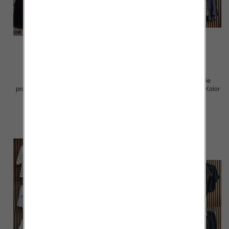
Komplet damskie (Włoskie
Komplet damskie (Włoskie
produkt) Roz Standard, Mix Kolor
produkt) Roz Standard, Mix Kolor
Paczka 5 szt
Paczka 5 szt
96.00 zł
40.00 zł
szczegóły
szczegóły