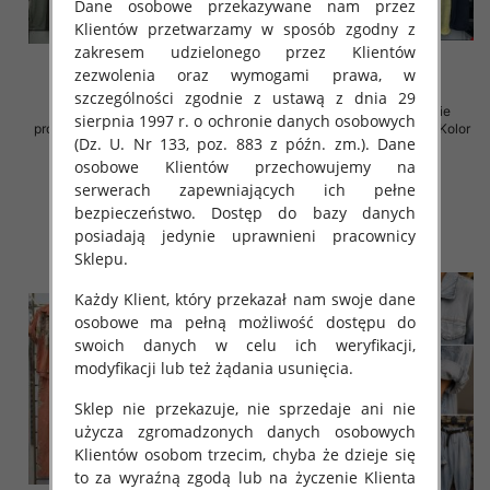
Dane osobowe przekazywane nam przez
Klientów przetwarzamy w sposób zgodny z
zakresem udzielonego przez Klientów
zezwolenia oraz wymogami prawa, w
szczególności zgodnie z ustawą z dnia 29
Komplet damskie (Włoskie
Komplet damskie (Włoskie
sierpnia 1997 r. o ochronie danych osobowych
produkt) Roz Standard, Mix Kolor
produkt) Roz Standard, Mix Kolor
(Dz. U. Nr 133, poz. 883 z późn. zm.). Dane
Paczka 5 szt
Paczka 5 szt
osobowe Klientów przechowujemy na
65.00 zł
75.00 zł
serwerach zapewniających ich pełne
szczegóły
szczegóły
bezpieczeństwo. Dostęp do bazy danych
posiadają jedynie uprawnieni pracownicy
Sklepu.
Każdy Klient, który przekazał nam swoje dane
osobowe ma pełną możliwość dostępu do
swoich danych w celu ich weryfikacji,
modyfikacji lub też żądania usunięcia.
Sklep nie przekazuje, nie sprzedaje ani nie
użycza zgromadzonych danych osobowych
Klientów osobom trzecim, chyba że dzieje się
to za wyraźną zgodą lub na życzenie Klienta