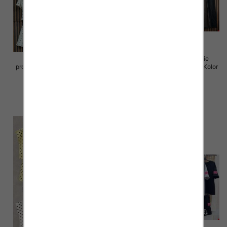
Komplet damskie (Włoskie
Komplet damskie (Włoskie
produkt) Roz Standard, Mix Kolor
produkt) Roz Standard, Mix Kolor
Paczka 5 szt
Paczka 5 szt
65.00 zł
80.00 zł
szczegóły
szczegóły