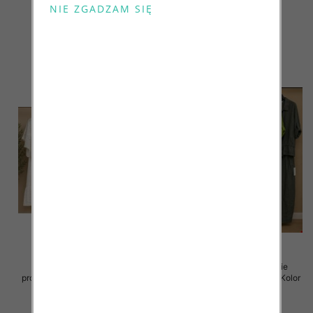
Paczka 5 szt
Paczka 5 szt
138.00 zł
130.00 zł
szczegóły
szczegóły
Komplet damskie (Włoskie
Komplet damskie (Włoskie
produkt) Roz Standard, Mix Kolor
produkt) Roz Standard, Mix Kolor
Paczka 5 szt
Paczka 5 szt
128.00 zł
128.00 zł