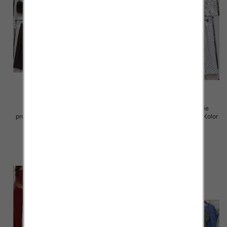
Komplet damskie (Włoskie
Komplet damskie (Włoskie
produkt) Roz Standard, Mix Kolor
produkt) Roz Standard, Mix Kolor
Paczka 5 szt
Paczka 5 szt
72.00 zł
72.00 zł
szczegóły
szczegóły