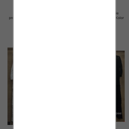
Komplet damskie (Włoskie
Komplet damskie (Włoskie
produkt) Roz Standard, Mix Kolor
produkt) Roz Standard, Mix Kolor
Paczka 5 szt
Paczka 5 szt
69.00 zł
88.00 zł
szczegóły
szczegóły