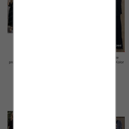
Komplet damskie (Włoskie
Komplet damskie (Włoskie
produkt) Roz Standard, Mix Kolor
produkt) Roz Standard, Mix Kolor
Paczka 5 szt
Paczka 5 szt
95.00 zł
96.00 zł
szczegóły
szczegóły