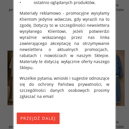
• ostatnio oglądanych produktów,
Komplet damskie (Włoskie
Komplet damskie (Włoskie
produkt) Roz Standard, Mix Kolor
produkt) Roz Standard, Mix Kolor
Materiały reklamowo - promocyjne wysyłamy
Paczka 5 szt
Paczka 5 szt
Klientom jedynie wówczas, gdy wyrazili na to
168.00 zł
150.00 zł
zgodę. Dotyczy to w szczególności newslettera
szczegóły
szczegóły
wysyłanego Klientowi, jeżeli potwierdzi
wyraźnie wskazanego przez nas linka
zawierającego akceptację na otrzymywanie
newslettera o aktualnych promocjach,
rabatach i nowościach w naszym Sklepie.
Materiały te dotyczą wyłącznie oferty naszego
Sklepu.
Wszelkie pytania, wnioski i sugestie odnoszące
się do ochrony Państwa prywatności, w
szczególności danych osobowych prosimy
zgłaszać na email
Komplet damskie (Włoskie
Komplet damskie (Włoskie
produkt) Roz Standard, Mix Kolor
produkt) Roz Standard, Mix Kolor