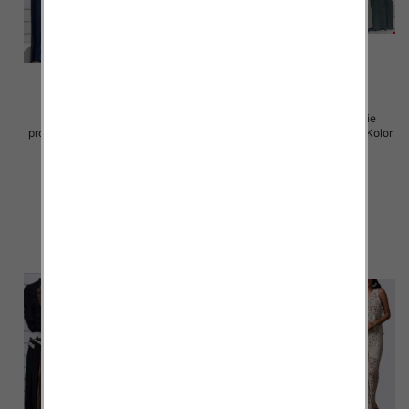
Komplet damskie (Włoskie
Komplet damskie (Włoskie
produkt) Roz Standard, Mix Kolor
produkt) Roz Standard, Mix Kolor
Paczka 5 szt
Paczka 5 szt
54.00 zł
54.00 zł
szczegóły
szczegóły