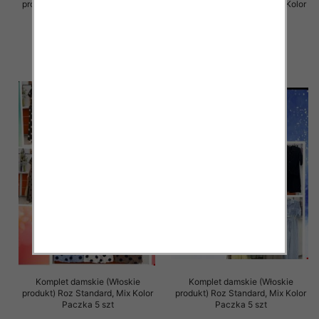
produkt) Roz Standard, Mix Kolor
produkt) Roz Standard, Mix Kolor
Paczka 5 szt
Paczka 5 szt
64.00 zł
75.00 zł
szczegóły
szczegóły
Komplet damskie (Włoskie
Komplet damskie (Włoskie
produkt) Roz Standard, Mix Kolor
produkt) Roz Standard, Mix Kolor
Paczka 5 szt
Paczka 5 szt