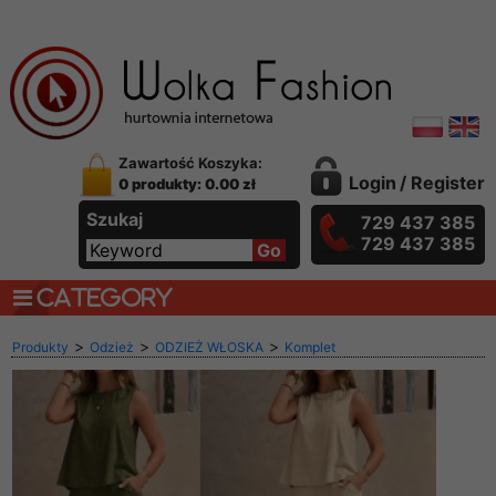
Zawartość Koszyka:
Login
/
Register
0 produkty: 0.00 zł
Szukaj
729 437 385
729 437 385
CATEGORY
>
>
>
Produkty
Odzież
ODZIEŻ WŁOSKA
Komplet