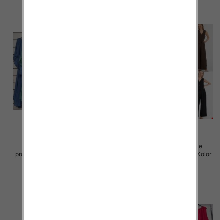
Komplet damskie (Włoskie
Komplet damskie (Włoskie
produkt) Roz Standard, Mix Kolor
produkt) Roz Standard, Mix Kolor
Paczka 5 szt
Paczka 5 szt
77.00 zł
88.00 zł
szczegóły
szczegóły