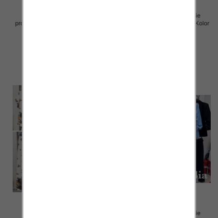
Komplet damskie (Włoskie
Komplet damskie (Włoskie
produkt) Roz Standard, Mix Kolor
produkt) Roz Standard, Mix Kolor
Paczka 5 szt
Paczka 5 szt
54.00 zł
55.00 zł
szczegóły
szczegóły
Komplet damskie (Włoskie
Komplet damskie (Włoskie