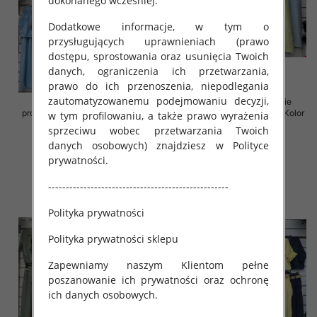
dokonanego wcześniej.
Dodatkowe informacje, w tym o
przysługujących uprawnieniach (prawo
dostępu, sprostowania oraz usunięcia Twoich
danych, ograniczenia ich przetwarzania,
prawo do ich przenoszenia, niepodlegania
zautomatyzowanemu podejmowaniu decyzji,
Komplet damskie (Włoskie
Komplet damskie (Włoskie
produkt) Roz Standard, Mix Kolor
produkt) Roz Standard, Mix Kolor
w tym profilowaniu, a także prawo wyrażenia
Paczka 5 szt
Paczka 5 szt
sprzeciwu wobec przetwarzania Twoich
55.00 zł
65.00 zł
danych osobowych) znajdziesz w Polityce
prywatności.
szczegóły
szczegóły
---------------------------------------------------
Polityka prywatności
Polityka prywatności sklepu
Zapewniamy naszym Klientom pełne
poszanowanie ich prywatności oraz ochronę
ich danych osobowych.