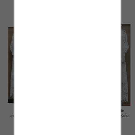
88.00 zł
88.00 zł
szczegóły
szczegóły
Komplet damskie (Włoskie
Komplet damskie (Włoskie
produkt) Roz Standard, Mix Kolor
produkt) Roz Standard, Mix Kolor
Paczka 5 szt
Paczka 5 szt
88.00 zł
88.00 zł