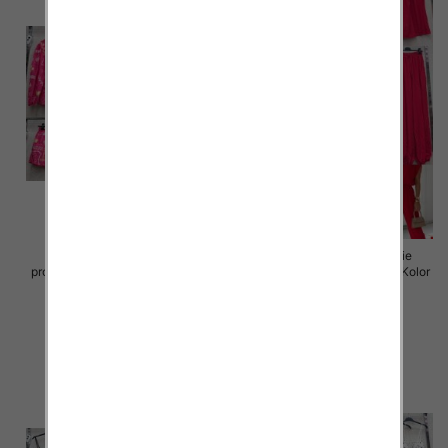
Komplet damskie (Włoskie
Komplet damskie (Włoskie
produkt) Roz Standard, Mix Kolor
produkt) Roz Standard, Mix Kolor
Paczka 5 szt
Paczka 5 szt
75.00 zł
72.00 zł
szczegóły
szczegóły