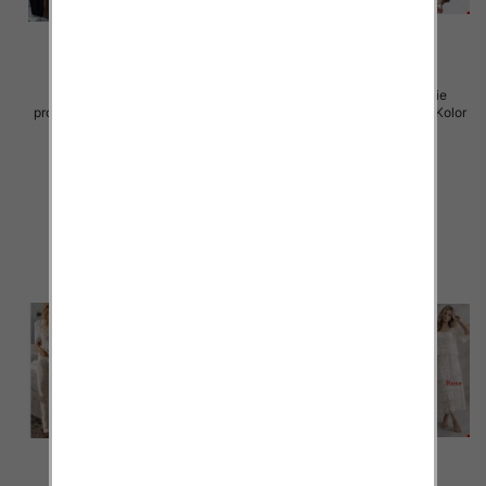
Komplet damskie (Włoskie
Komplet damskie (Włoskie
produkt) Roz Standard, Mix Kolor
produkt) Roz Standard, Mix Kolor
Paczka 5 szt
Paczka 5 szt
65.00 zł
66.00 zł
szczegóły
szczegóły