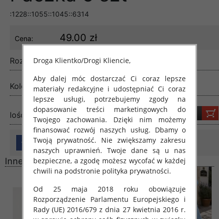
:1228::1055::1045::6314
49.00 zł
Cena:
Droga Klientko/Drogi Kliencie,
Rozmiar:
Standard
Aby dalej móc dostarczać Ci coraz lepsze
Kolor:
Mix kolor
materiały redakcyjne i udostępniać Ci coraz
lepsze usługi, potrzebujemy zgody na
dopasowanie treści marketingowych do
lość:
Twojego zachowania. Dzięki nim możemy
finansować rozwój naszych usług. Dbamy o
Twoją prywatność. Nie zwiększamy zakresu
naszych uprawnień. Twoje dane są u nas
bezpieczne, a zgodę możesz wycofać w każdej
Inne produkty
chwili na podstronie polityka prywatności.
Od 25 maja 2018 roku obowiązuje
Rozporządzenie Parlamentu Europejskiego i
Rady (UE) 2016/679 z dnia 27 kwietnia 2016 r.