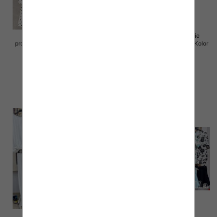
Komplet damskie (Włoskie
Komplet damskie (Włoskie
produkt) Roz Standard, Mix Kolor
produkt) Roz Standard, Mix Kolor
Paczka 5 szt
Paczka 5 szt
85.00 zł
50.00 zł
szczegóły
szczegóły