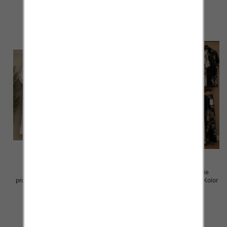
szczegóły
szczegóły
Komplet damskie (Włoskie
Komplet damskie (Włoskie
produkt) Roz Standard, Mix Kolor
produkt) Roz Standard, Mix Kolor
Paczka 5 szt
Paczka 5 szt
128.00 zł
82.00 zł
szczegóły
szczegóły