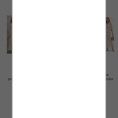
Komplet damskie (Włoskie
Komplet damskie (Włoskie
produkt) Roz Standard, Mix Kolor
produkt) Roz Standard, Mix Kolor
Paczka 5 szt
Paczka 5 szt
88.00 zł
88.00 zł
szczegóły
szczegóły