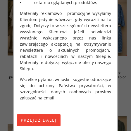
• ostatnio oglądanych produktów,
Materiały reklamowo - promocyjne wysyłamy
Klientom jedynie wówczas, gdy wyrazili na to
zgodę. Dotyczy to w szczególności newslettera
wysyłanego Klientowi, jeżeli potwierdzi
wyraźnie wskazanego przez nas linka
zawierającego akceptację na otrzymywanie
newslettera o aktualnych promocjach,
rabatach i nowościach w naszym Sklepie.
Materiały te dotyczą wyłącznie oferty naszego
Sklepu.
Komplet damskie (Włoskie
Komplet damskie (Włoskie
produkt) Roz Standard, Mix Kolor
produkt) Roz Standard, Mix Kolor
Wszelkie pytania, wnioski i sugestie odnoszące
Paczka 5 szt
Paczka 5 szt
się do ochrony Państwa prywatności, w
138.00 zł
130.00 zł
szczególności danych osobowych prosimy
zgłaszać na email
szczegóły
szczegóły