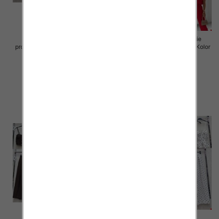
Komplet damskie (Włoskie
Komplet damskie (Włoskie
produkt) Roz Standard, Mix Kolor
produkt) Roz Standard, Mix Kolor
Paczka 5 szt
Paczka 5 szt
75.00 zł
72.00 zł
szczegóły
szczegóły