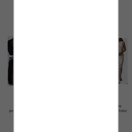
54.00 zł
54.00 zł
szczegóły
szczegóły
Komplet damskie (Włoskie
Komplet damskie (Włoskie
produkt) Roz Standard, Mix Kolor
produkt) Roz Standard, Mix Kolor
Paczka 5 szt
Paczka 5 szt
65.00 zł
66.00 zł
szczegóły
szczegóły