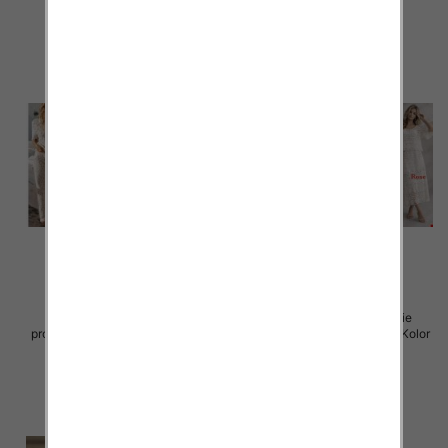
Komplet damskie (Włoskie
Komplet damskie (Włoskie
produkt) Roz Standard, Mix Kolor
produkt) Roz Standard, Mix Kolor
Paczka 5 szt
Paczka 5 szt
69.00 zł
88.00 zł
szczegóły
szczegóły