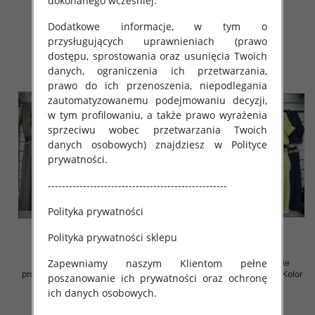
dokonanego wcześniej.
55.00 zł
65.00 zł
Dodatkowe informacje, w tym o
szczegóły
szczegóły
przysługujących uprawnieniach (prawo
dostępu, sprostowania oraz usunięcia Twoich
danych, ograniczenia ich przetwarzania,
prawo do ich przenoszenia, niepodlegania
zautomatyzowanemu podejmowaniu decyzji,
w tym profilowaniu, a także prawo wyrażenia
sprzeciwu wobec przetwarzania Twoich
danych osobowych) znajdziesz w Polityce
prywatności.
---------------------------------------------------
Polityka prywatności
Polityka prywatności sklepu
Zapewniamy naszym Klientom pełne
Komplet damskie (Włoskie
Komplet damskie (Włoskie
produkt) Roz Standard, Mix Kolor
produkt) Roz Standard, Mix Kolor
poszanowanie ich prywatności oraz ochronę
Paczka 5 szt
Paczka 5 szt
ich danych osobowych.
65.00 zł
75.00 zł