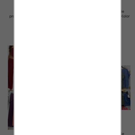
Komplet damskie (Włoskie
Komplet damskie (Włoskie
produkt) Roz Standard, Mix Kolor
produkt) Roz Standard, Mix Kolor
Paczka 5 szt
Paczka 5 szt
72.00 zł
72.00 zł
szczegóły
szczegóły
Komplet damskie (Włoskie
Komplet damskie (Włoskie