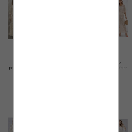
Komplet damskie (Włoskie
Komplet damskie (Włoskie
produkt) Roz Standard, Mix Kolor
produkt) Roz Standard, Mix Kolor
Paczka 5 szt
Paczka 5 szt
88.00 zł
88.00 zł
szczegóły
szczegóły