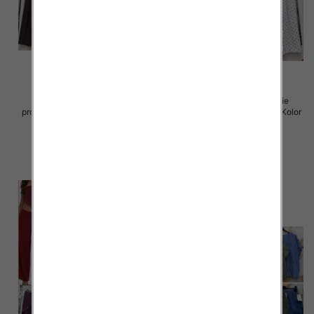
Komplet damskie (Włoskie
Komplet damskie (Włoskie
produkt) Roz Standard, Mix Kolor
produkt) Roz Standard, Mix Kolor
Paczka 5 szt
Paczka 5 szt
72.00 zł
72.00 zł
szczegóły
szczegóły