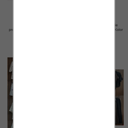
Komplet damskie (Włoskie
Komplet damskie (Włoskie
produkt) Roz Standard, Mix Kolor
produkt) Roz Standard, Mix Kolor
Paczka 5 szt
Paczka 5 szt
96.00 zł
40.00 zł
szczegóły
szczegóły