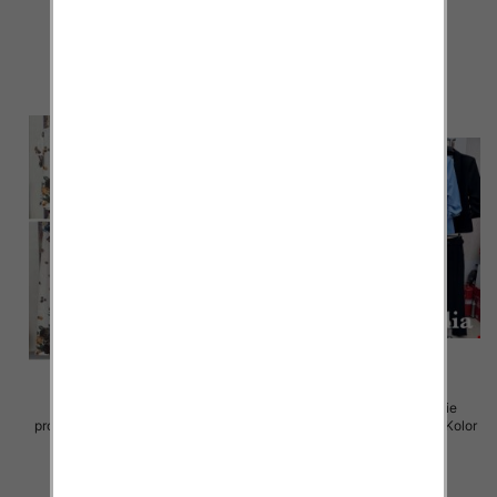
54.00 zł
55.00 zł
szczegóły
szczegóły
Komplet damskie (Włoskie
Komplet damskie (Włoskie
produkt) Roz Standard, Mix Kolor
produkt) Roz Standard, Mix Kolor
Paczka 5 szt
Paczka 5 szt
64.00 zł
75.00 zł