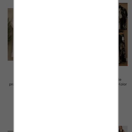
Komplet damskie (Włoskie
Komplet damskie (Włoskie
produkt) Roz Standard, Mix Kolor
produkt) Roz Standard, Mix Kolor
Paczka 5 szt
Paczka 5 szt
128.00 zł
82.00 zł
szczegóły
szczegóły