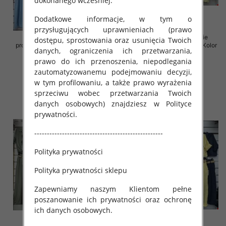
dokonanego wcześniej.
Dodatkowe informacje, w tym o
przysługujących uprawnieniach (prawo
Komplet damskie (Włoskie
Komplet damskie (Włoskie
dostępu, sprostowania oraz usunięcia Twoich
produkt) Roz Standard, Mix Kolor
produkt) Roz Standard, Mix Kolor
danych, ograniczenia ich przetwarzania,
Paczka 5 szt
Paczka 5 szt
prawo do ich przenoszenia, niepodlegania
55.00 zł
65.00 zł
zautomatyzowanemu podejmowaniu decyzji,
szczegóły
szczegóły
w tym profilowaniu, a także prawo wyrażenia
sprzeciwu wobec przetwarzania Twoich
danych osobowych) znajdziesz w Polityce
prywatności.
---------------------------------------------------
Polityka prywatności
Polityka prywatności sklepu
Zapewniamy naszym Klientom pełne
poszanowanie ich prywatności oraz ochronę
ich danych osobowych.