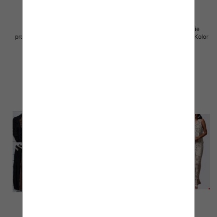
Komplet damskie (Włoskie
Komplet damskie (Włoskie
produkt) Roz Standard, Mix Kolor
produkt) Roz Standard, Mix Kolor
Paczka 5 szt
Paczka 5 szt
54.00 zł
54.00 zł
szczegóły
szczegóły