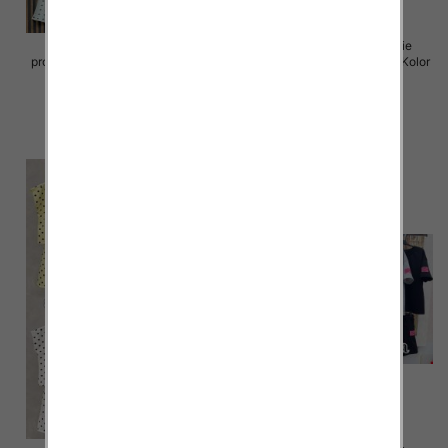
Komplet damskie (Włoskie
Komplet damskie (Włoskie
produkt) Roz Standard, Mix Kolor
produkt) Roz Standard, Mix Kolor
Paczka 5 szt
Paczka 5 szt
65.00 zł
80.00 zł
szczegóły
szczegóły