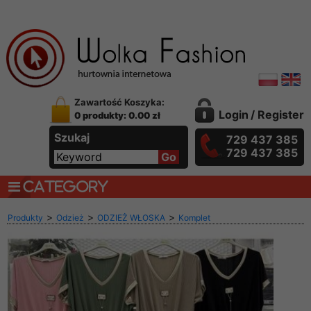
Zawartość Koszyka:
Login
/
Register
0 produkty: 0.00 zł
Szukaj
729 437 385
729 437 385
CATEGORY
>
>
>
Produkty
Odzież
ODZIEŻ WŁOSKA
Komplet