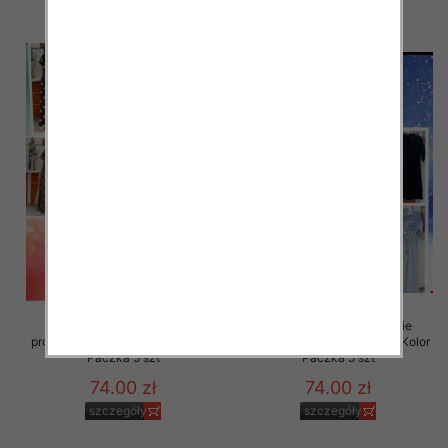
szczegóły
szczegóły
Komplet damskie (Włoskie
Komplet damskie (Włoskie
produkt) Roz Standard, Mix Kolor
produkt) Roz Standard, Mix Kolor
Paczka 5 szt
Paczka 5 szt
74.00 zł
74.00 zł
szczegóły
szczegóły