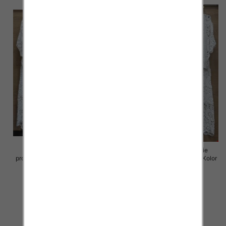
Komplet damskie (Włoskie
Komplet damskie (Włoskie
produkt) Roz Standard, Mix Kolor
produkt) Roz Standard, Mix Kolor
Paczka 5 szt
Paczka 5 szt
88.00 zł
88.00 zł
szczegóły
szczegóły