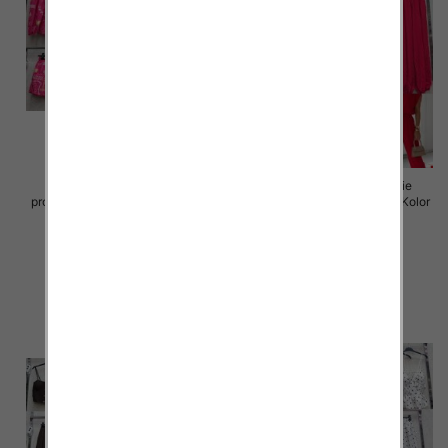
Komplet damskie (Włoskie
Komplet damskie (Włoskie
produkt) Roz Standard, Mix Kolor
produkt) Roz Standard, Mix Kolor
Paczka 5 szt
Paczka 5 szt
75.00 zł
72.00 zł
szczegóły
szczegóły