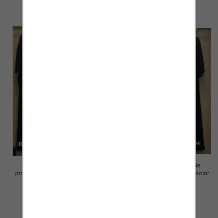
szczegóły
szczegóły
Komplet damskie (Włoskie
Komplet damskie (Włoskie
produkt) Roz Standard, Mix Kolor
produkt) Roz Standard, Mix Kolor
Paczka 5 szt
Paczka 5 szt
88.00 zł
88.00 zł
szczegóły
szczegóły