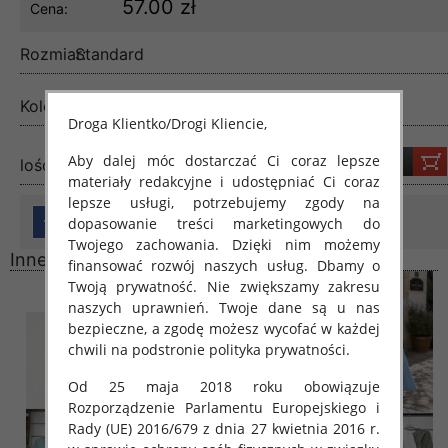
57.00 zł
Cena:
Rozmiar:
Standard
Kolor:
Mix kolor
Droga Klientko/Drogi Kliencie,
Aby dalej móc dostarczać Ci coraz lepsze
lość:
materiały redakcyjne i udostępniać Ci coraz
lepsze usługi, potrzebujemy zgody na
dopasowanie treści marketingowych do
Twojego zachowania. Dzięki nim możemy
Inne produkty
finansować rozwój naszych usług. Dbamy o
Twoją prywatność. Nie zwiększamy zakresu
naszych uprawnień. Twoje dane są u nas
bezpieczne, a zgodę możesz wycofać w każdej
chwili na podstronie polityka prywatności.
Od 25 maja 2018 roku obowiązuje
Rozporządzenie Parlamentu Europejskiego i
Rady (UE) 2016/679 z dnia 27 kwietnia 2016 r.