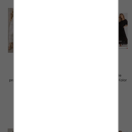
Komplet damskie (Włoskie
Komplet damskie (Włoskie
produkt) Roz Standard, Mix Kolor
produkt) Roz Standard, Mix Kolor
Paczka 5 szt
Paczka 5 szt
88.00 zł
88.00 zł
szczegóły
szczegóły