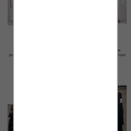
Komplet damskie (Włoskie
Komplet damskie (Włoskie
produkt) Roz Standard, Mix Kolor
produkt) Roz Standard, Mix Kolor
Paczka 5 szt
Paczka 5 szt
88.00 zł
93.00 zł
szczegóły
szczegóły