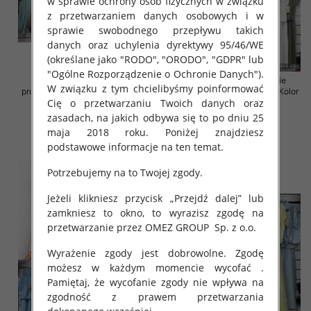
w sprawie ochrony osób fizycznych w związku
z przetwarzaniem danych osobowych i w
sprawie swobodnego przepływu takich
danych oraz uchylenia dyrektywy 95/46/WE
(określane jako "RODO", "ORODO", "GDPR" lub
"Ogólne Rozporządzenie o Ochronie Danych").
Komplet damskie (Włoskie
Komplet damskie (Włoskie
W związku z tym chcielibyśmy poinformować
produkt) Roz Standard, Mix Kolor
produkt) Roz Standard, Mix Kolor
Cię o przetwarzaniu Twoich danych oraz
Paczka 5 szt
Paczka 5 szt
zasadach, na jakich odbywa się to po dniu 25
36.00 zł
54.00 zł
maja 2018 roku. Poniżej znajdziesz
szczegóły
szczegóły
podstawowe informacje na ten temat.
Potrzebujemy na to Twojej zgody.
Jeżeli klikniesz przycisk „Przejdź dalej” lub
zamkniesz to okno, to wyrazisz zgodę na
przetwarzanie przez OMEZ GROUP
Sp. z o.o.
Wyrażenie zgody jest dobrowolne. Zgodę
możesz w każdym momencie wycofać .
Pamiętaj, że wycofanie zgody nie wpływa na
zgodność z prawem przetwarzania