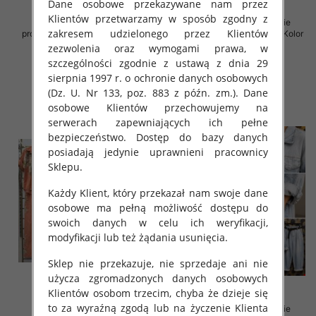
Dane osobowe przekazywane nam przez
Klientów przetwarzamy w sposób zgodny z
Komplet damskie (Włoskie
Komplet damskie (Włoskie
zakresem udzielonego przez Klientów
produkt) Roz Standard, Mix Kolor
produkt) Roz Standard, Mix Kolor
Paczka 5 szt
Paczka 5 szt
zezwolenia oraz wymogami prawa, w
szczególności zgodnie z ustawą z dnia 29
65.00 zł
75.00 zł
sierpnia 1997 r. o ochronie danych osobowych
szczegóły
szczegóły
(Dz. U. Nr 133, poz. 883 z późn. zm.). Dane
osobowe Klientów przechowujemy na
serwerach zapewniających ich pełne
bezpieczeństwo. Dostęp do bazy danych
posiadają jedynie uprawnieni pracownicy
Sklepu.
Każdy Klient, który przekazał nam swoje dane
osobowe ma pełną możliwość dostępu do
swoich danych w celu ich weryfikacji,
modyfikacji lub też żądania usunięcia.
Sklep nie przekazuje, nie sprzedaje ani nie
użycza zgromadzonych danych osobowych
Klientów osobom trzecim, chyba że dzieje się
to za wyraźną zgodą lub na życzenie Klienta
Komplet damskie (Włoskie
Komplet damskie (Włoskie