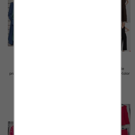
Komplet damskie (Włoskie
Komplet damskie (Włoskie
produkt) Roz Standard, Mix Kolor
produkt) Roz Standard, Mix Kolor
Paczka 5 szt
Paczka 5 szt
77.00 zł
88.00 zł
szczegóły
szczegóły