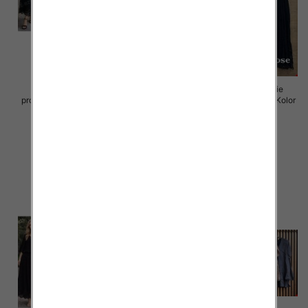
Komplet damskie (Włoskie
Komplet damskie (Włoskie
produkt) Roz Standard, Mix Kolor
produkt) Roz Standard, Mix Kolor
Paczka 5 szt
Paczka 5 szt
95.00 zł
96.00 zł
szczegóły
szczegóły