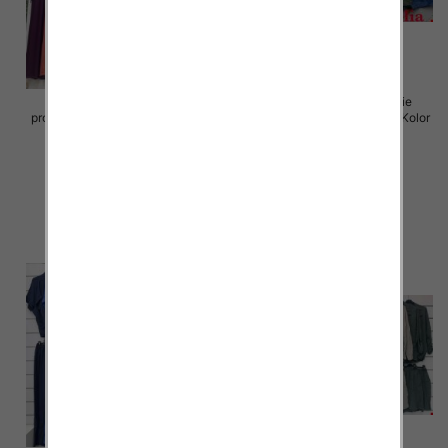
Komplet damskie (Włoskie
Komplet damskie (Włoskie
produkt) Roz Standard, Mix Kolor
produkt) Roz Standard, Mix Kolor
Paczka 5 szt
Paczka 5 szt
54.00 zł
64.00 zł
szczegóły
szczegóły