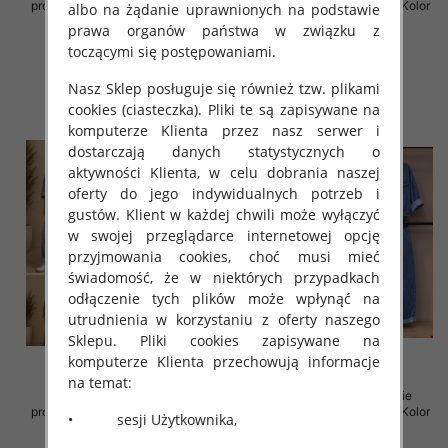
produkt) Roz Standard, Mix Kolor
produkt) Roz Standard, Mix Kolor
albo na żądanie uprawnionych na podstawie
Paczka 5 szt
Paczka 5 szt
prawa organów państwa w związku z
85.00 zł
168.00 zł
toczącymi się postępowaniami.
szczegóły
szczegóły
Nasz Sklep posługuje się również tzw. plikami
cookies (ciasteczka). Pliki te są zapisywane na
komputerze Klienta przez nasz serwer i
dostarczają danych statystycznych o
aktywności Klienta, w celu dobrania naszej
oferty do jego indywidualnych potrzeb i
gustów. Klient w każdej chwili może wyłączyć
w swojej przeglądarce internetowej opcję
przyjmowania cookies, choć musi mieć
świadomość, że w niektórych przypadkach
odłączenie tych plików może wpłynąć na
utrudnienia w korzystaniu z oferty naszego
Sklepu. Pliki cookies zapisywane na
komputerze Klienta przechowują informacje
na temat:
Komplet damskie (Włoskie
Komplet damskie (Włoskie
produkt) Roz Standard, Mix Kolor
produkt) Roz Standard, Mix Kolor
• sesji Użytkownika,
Paczka 5 szt
Paczka 5 szt