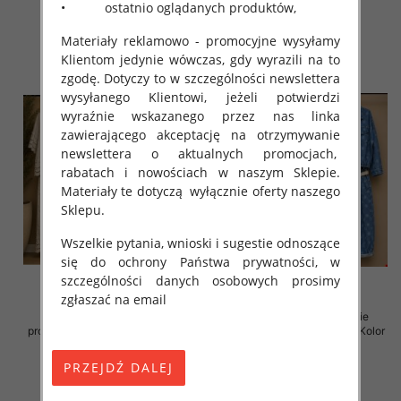
• ostatnio oglądanych produktów,
168.00 zł
150.00 zł
szczegóły
szczegóły
Materiały reklamowo - promocyjne wysyłamy
Klientom jedynie wówczas, gdy wyrazili na to
zgodę. Dotyczy to w szczególności newslettera
wysyłanego Klientowi, jeżeli potwierdzi
wyraźnie wskazanego przez nas linka
zawierającego akceptację na otrzymywanie
newslettera o aktualnych promocjach,
rabatach i nowościach w naszym Sklepie.
Materiały te dotyczą wyłącznie oferty naszego
Sklepu.
Wszelkie pytania, wnioski i sugestie odnoszące
się do ochrony Państwa prywatności, w
szczególności danych osobowych prosimy
zgłaszać na email
Komplet damskie (Włoskie
Komplet damskie (Włoskie
produkt) Roz Standard, Mix Kolor
produkt) Roz Standard, Mix Kolor
Paczka 5 szt
Paczka 5 szt
138.00 zł
130.00 zł
szczegóły
szczegóły