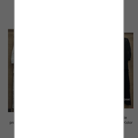
Paczka 5 szt
Paczka 5 szt
69.00 zł
88.00 zł
szczegóły
szczegóły
Komplet damskie (Włoskie
Komplet damskie (Włoskie
produkt) Roz Standard, Mix Kolor
produkt) Roz Standard, Mix Kolor
Paczka 5 szt
Paczka 5 szt
88.00 zł
88.00 zł