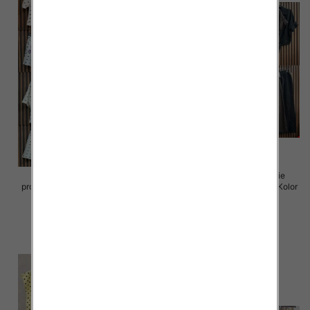
Komplet damskie (Włoskie
Komplet damskie (Włoskie
produkt) Roz Standard, Mix Kolor
produkt) Roz Standard, Mix Kolor
Paczka 5 szt
Paczka 5 szt
65.00 zł
80.00 zł
szczegóły
szczegóły