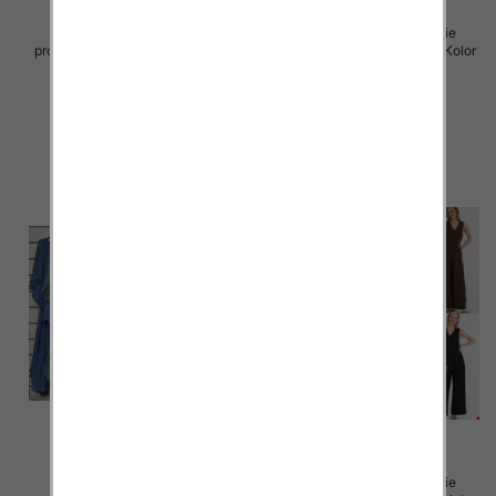
Komplet damskie (Włoskie
Komplet damskie (Włoskie
produkt) Roz Standard, Mix Kolor
produkt) Roz Standard, Mix Kolor
Paczka 5 szt
Paczka 5 szt
128.00 zł
82.00 zł
szczegóły
szczegóły
Komplet damskie (Włoskie
Komplet damskie (Włoskie