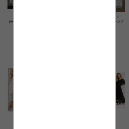
Komplet damskie (Włoskie
Komplet damskie (Włoskie
produkt) Roz Standard, Mix Kolor
produkt) Roz Standard, Mix Kolor
Paczka 5 szt
Paczka 5 szt
88.00 zł
88.00 zł
szczegóły
szczegóły