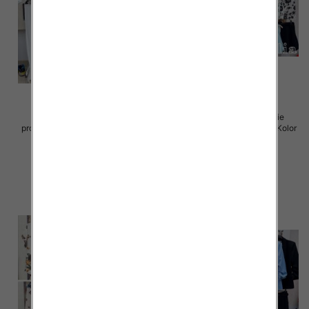
Komplet damskie (Włoskie
Komplet damskie (Włoskie
produkt) Roz Standard, Mix Kolor
produkt) Roz Standard, Mix Kolor
Paczka 5 szt
Paczka 5 szt
54.00 zł
55.00 zł
szczegóły
szczegóły