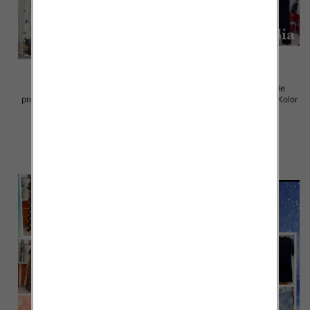
Komplet damskie (Włoskie
Komplet damskie (Włoskie
produkt) Roz Standard, Mix Kolor
produkt) Roz Standard, Mix Kolor
Paczka 5 szt
Paczka 5 szt
64.00 zł
75.00 zł
szczegóły
szczegóły