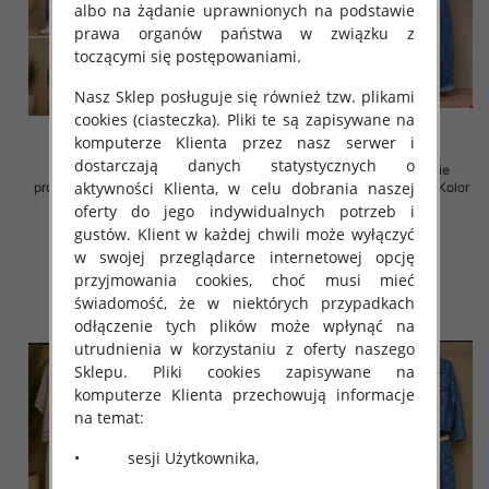
albo na żądanie uprawnionych na podstawie
prawa organów państwa w związku z
toczącymi się postępowaniami.
Nasz Sklep posługuje się również tzw. plikami
cookies (ciasteczka). Pliki te są zapisywane na
komputerze Klienta przez nasz serwer i
dostarczają danych statystycznych o
Komplet damskie (Włoskie
Komplet damskie (Włoskie
aktywności Klienta, w celu dobrania naszej
produkt) Roz Standard, Mix Kolor
produkt) Roz Standard, Mix Kolor
Paczka 5 szt
Paczka 5 szt
oferty do jego indywidualnych potrzeb i
gustów. Klient w każdej chwili może wyłączyć
168.00 zł
150.00 zł
w swojej przeglądarce internetowej opcję
szczegóły
szczegóły
przyjmowania cookies, choć musi mieć
świadomość, że w niektórych przypadkach
odłączenie tych plików może wpłynąć na
utrudnienia w korzystaniu z oferty naszego
Sklepu. Pliki cookies zapisywane na
komputerze Klienta przechowują informacje
na temat:
• sesji Użytkownika,