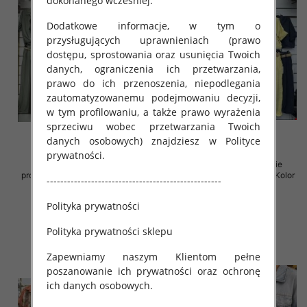
dokonanego wcześniej.
Dodatkowe informacje, w tym o
przysługujących uprawnieniach (prawo
dostępu, sprostowania oraz usunięcia Twoich
danych, ograniczenia ich przetwarzania,
prawo do ich przenoszenia, niepodlegania
zautomatyzowanemu podejmowaniu decyzji,
w tym profilowaniu, a także prawo wyrażenia
sprzeciwu wobec przetwarzania Twoich
danych osobowych) znajdziesz w Polityce
prywatności.
Komplet damskie (Włoskie
Komplet damskie (Włoskie
produkt) Roz Standard, Mix Kolor
produkt) Roz Standard, Mix Kolor
---------------------------------------------------
Paczka 5 szt
Paczka 5 szt
Polityka prywatności
65.00 zł
75.00 zł
szczegóły
szczegóły
Polityka prywatności sklepu
Zapewniamy naszym Klientom pełne
poszanowanie ich prywatności oraz ochronę
ich danych osobowych.