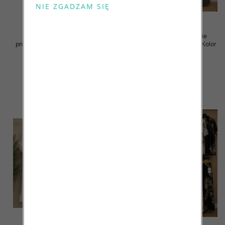
Komplet damskie (Włoskie
Komplet damskie (Włoskie
produkt) Roz Standard, Mix Kolor
produkt) Roz Standard, Mix Kolor
Paczka 5 szt
Paczka 5 szt
128.00 zł
128.00 zł
szczegóły
szczegóły