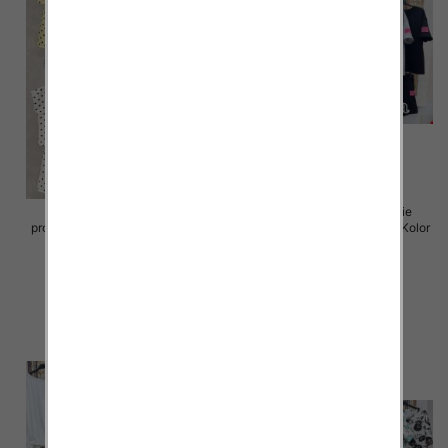
Komplet damskie (Włoskie
Komplet damskie (Włoskie
produkt) Roz Standard, Mix Kolor
produkt) Roz Standard, Mix Kolor
Paczka 5 szt
Paczka 5 szt
85.00 zł
50.00 zł
szczegóły
szczegóły