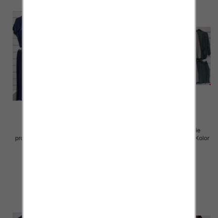
Komplet damskie (Włoskie
Komplet damskie (Włoskie
produkt) Roz Standard, Mix Kolor
produkt) Roz Standard, Mix Kolor
Paczka 5 szt
Paczka 5 szt
54.00 zł
54.00 zł
szczegóły
szczegóły