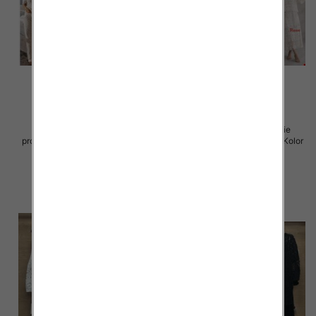
Komplet damskie (Włoskie
Komplet damskie (Włoskie
produkt) Roz Standard, Mix Kolor
produkt) Roz Standard, Mix Kolor
Paczka 5 szt
Paczka 5 szt
69.00 zł
88.00 zł
szczegóły
szczegóły