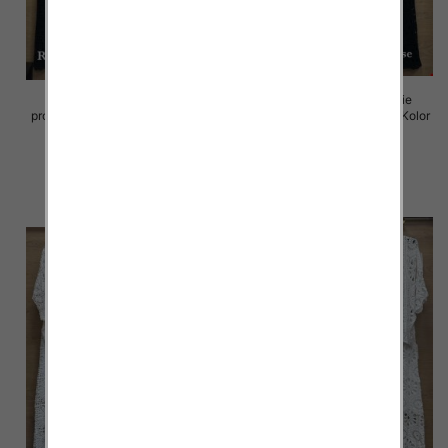
Komplet damskie (Włoskie
Komplet damskie (Włoskie
produkt) Roz Standard, Mix Kolor
produkt) Roz Standard, Mix Kolor
Paczka 5 szt
Paczka 5 szt
88.00 zł
88.00 zł
szczegóły
szczegóły