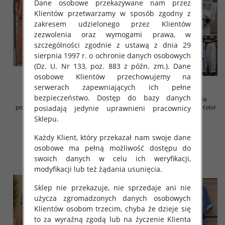
Dane osobowe przekazywane nam przez
Klientów przetwarzamy w sposób zgodny z
zakresem udzielonego przez Klientów
zezwolenia oraz wymogami prawa, w
szczególności zgodnie z ustawą z dnia 29
sierpnia 1997 r. o ochronie danych osobowych
(Dz. U. Nr 133, poz. 883 z późn. zm.). Dane
osobowe Klientów przechowujemy na
serwerach zapewniających ich pełne
bezpieczeństwo. Dostęp do bazy danych
Komplet damskie (Włoskie
Komplet damskie (Włoskie
posiadają jedynie uprawnieni pracownicy
produkt) Roz Standard, Mix Kolor
produkt) Roz Standard, Mix Kolor
Paczka 5 szt
Paczka 5 szt
Sklepu.
85.00 zł
168.00 zł
Każdy Klient, który przekazał nam swoje dane
szczegóły
szczegóły
osobowe ma pełną możliwość dostępu do
swoich danych w celu ich weryfikacji,
modyfikacji lub też żądania usunięcia.
Sklep nie przekazuje, nie sprzedaje ani nie
użycza zgromadzonych danych osobowych
Klientów osobom trzecim, chyba że dzieje się
to za wyraźną zgodą lub na życzenie Klienta