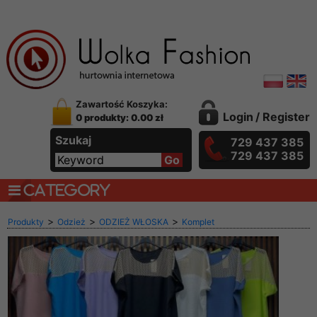
Zawartość Koszyka:
Login
/
Register
0 produkty: 0.00 zł
Szukaj
729 437 385
729 437 385
CATEGORY
>
>
>
Produkty
Odzież
ODZIEŻ WŁOSKA
Komplet