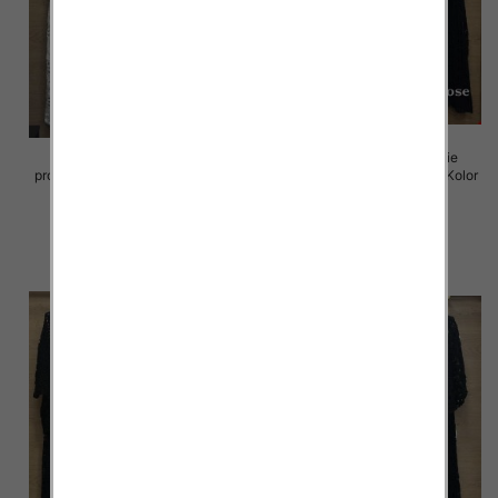
Komplet damskie (Włoskie
Komplet damskie (Włoskie
produkt) Roz Standard, Mix Kolor
produkt) Roz Standard, Mix Kolor
Paczka 5 szt
Paczka 5 szt
88.00 zł
88.00 zł
szczegóły
szczegóły