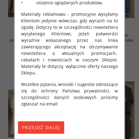
• ostatnio oglądanych produktów,
Materiały reklamowo - promocyjne wysyłamy
Klientom jedynie wówczas, gdy wyrazili na to
zgodę. Dotyczy to w szczególności newslettera
wysyłanego Klientowi, jeżeli potwierdzi
Komplet damskie (Włoskie
Komplet damskie (Włoskie
wyraźnie wskazanego przez nas linka
produkt) Roz Standard, Mix Kolor
produkt) Roz Standard, Mix Kolor
Paczka 5 szt
Paczka 5 szt
zawierającego akceptację na otrzymywanie
newslettera o aktualnych promocjach,
138.00 zł
130.00 zł
rabatach i nowościach w naszym Sklepie.
szczegóły
szczegóły
Materiały te dotyczą wyłącznie oferty naszego
Sklepu.
Wszelkie pytania, wnioski i sugestie odnoszące
się do ochrony Państwa prywatności, w
szczególności danych osobowych prosimy
zgłaszać na email