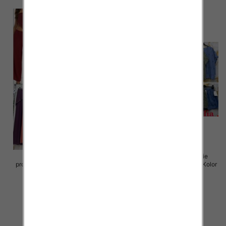
Komplet damskie (Włoskie
Komplet damskie (Włoskie
produkt) Roz Standard, Mix Kolor
produkt) Roz Standard, Mix Kolor
Paczka 5 szt
Paczka 5 szt
54.00 zł
64.00 zł
szczegóły
szczegóły