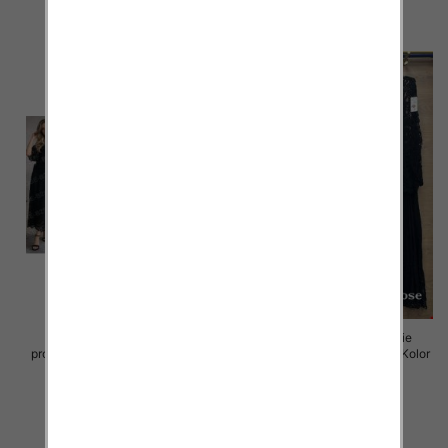
szczegóły
szczegóły
Komplet damskie (Włoskie
Komplet damskie (Włoskie
produkt) Roz Standard, Mix Kolor
produkt) Roz Standard, Mix Kolor
Paczka 5 szt
Paczka 5 szt
95.00 zł
96.00 zł
szczegóły
szczegóły