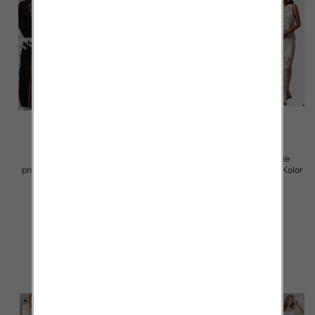
Komplet damskie (Włoskie
Komplet damskie (Włoskie
produkt) Roz Standard, Mix Kolor
produkt) Roz Standard, Mix Kolor
Paczka 5 szt
Paczka 5 szt
65.00 zł
66.00 zł
szczegóły
szczegóły