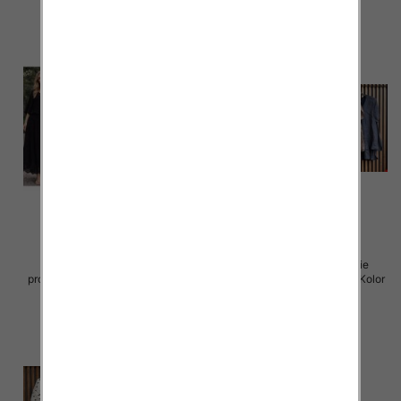
Komplet damskie (Włoskie
Komplet damskie (Włoskie
produkt) Roz Standard, Mix Kolor
produkt) Roz Standard, Mix Kolor
Paczka 5 szt
Paczka 5 szt
96.00 zł
40.00 zł
szczegóły
szczegóły