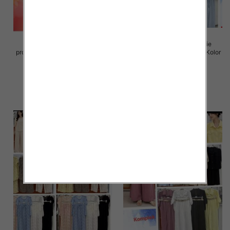
Komplet damskie (Włoskie
Komplet damskie (Włoskie
produkt) Roz Standard, Mix Kolor
produkt) Roz Standard, Mix Kolor
Paczka 5 szt
Paczka 5 szt
74.00 zł
74.00 zł
szczegóły
szczegóły