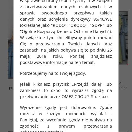
w sprawie ochrony osób fizycznych w związku
z przetwarzaniem danych osobowych i w
sprawie swobodnego przepływu takich
danych oraz uchylenia dyrektywy 95/46/WE
(określane jako "RODO", "ORODO", "GDPR" lub
"Ogólne Rozporządzenie o Ochronie Danych").
W związku z tym chcielibyśmy poinformować
Cię o przetwarzaniu Twoich danych oraz
zasadach, na jakich odbywa się to po dniu 25
maja 2018 roku. Poniżej znajdziesz
podstawowe informacje na ten temat.
Potrzebujemy na to Twojej zgody.
Komplet damskie (Włoskie
Komplet damskie (Włoskie
Jeżeli klikniesz przycisk „Przejdź dalej” lub
produkt) Roz Standard, Mix Kolor
produkt) Roz Standard, Mix Kolor
zamkniesz to okno, to wyrazisz zgodę na
Paczka 5 szt
Paczka 5 szt
przetwarzanie przez OMEZ GROUP
Sp. z o.o.
55.00 zł
65.00 zł
Wyrażenie zgody jest dobrowolne. Zgodę
szczegóły
szczegóły
możesz w każdym momencie wycofać .
Pamiętaj, że wycofanie zgody nie wpływa na
zgodność z prawem przetwarzania