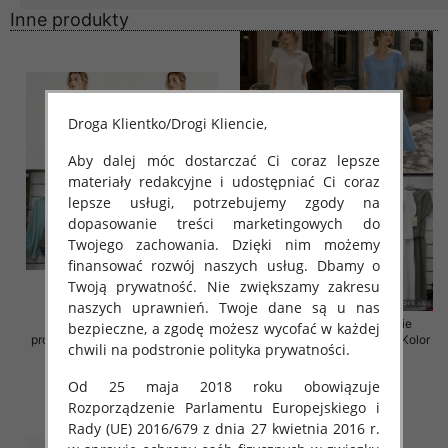
Inne produkty
Droga Klientko/Drogi Kliencie,
Aby dalej móc dostarczać Ci coraz lepsze
materiały redakcyjne i udostępniać Ci coraz
lepsze usługi, potrzebujemy zgody na
dopasowanie treści marketingowych do
Twojego zachowania. Dzięki nim możemy
finansować rozwój naszych usług. Dbamy o
Twoją prywatność. Nie zwiększamy zakresu
naszych uprawnień. Twoje dane są u nas
Komplet damskie (Włoskie
Komplet damskie (Włoskie
bezpieczne, a zgodę możesz wycofać w każdej
produkt) Roz Standard, Mix Kolor
produkt) Roz Standard, Mix Kolor
chwili na podstronie polityka prywatności.
Paczka 5 szt
Paczka 5 szt
36.00 zł
54.00 zł
Od 25 maja 2018 roku obowiązuje
Rozporządzenie Parlamentu Europejskiego i
szczegóły
szczegóły
Rady (UE) 2016/679 z dnia 27 kwietnia 2016 r.