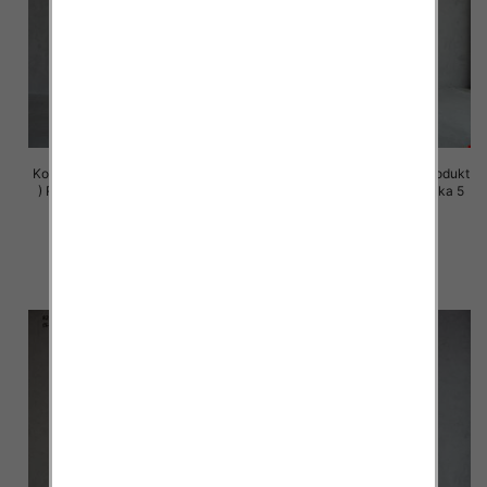
Komplet damskie (Polska produkt
Komplet damskie (Polska produkt
) Roz S-XL , Mix Kolor Paczka 5
) Roz S-XL , Mix Kolor Paczka 5
szt
szt
72.00 zł
72.00 zł
szczegóły
szczegóły