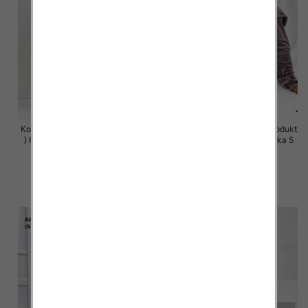
Komplet damskie (Polska produkt
Komplet damskie (Polska produkt
) Roz S-XL , Mix Kolor Paczka 5
) Roz S-XL , Mix Kolor Paczka 5
szt
szt
64.00 zł
63.00 zł
szczegóły
szczegóły