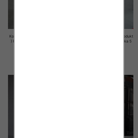
Komplet damskie (Polska produkt
Komplet damskie (Polska produkt
) Roz S-XL , Mix Kolor Paczka 5
) Roz S-XL , Mix Kolor Paczka 5
szt
szt
72.00 zł
72.00 zł
szczegóły
szczegóły