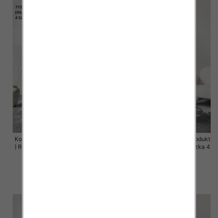
Komplet damskie (Polska produkt
Komplet damskie (Polska produkt
) Roz 44-50 , Mix Kolor Paczka 4
) Roz 44-50 , Mix Kolor Paczka 4
szt
szt
68.00 zł
68.00 zł
szczegóły
szczegóły