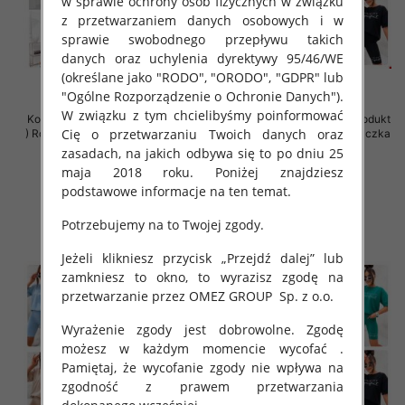
w sprawie ochrony osób fizycznych w związku
z przetwarzaniem danych osobowych i w
sprawie swobodnego przepływu takich
danych oraz uchylenia dyrektywy 95/46/WE
(określane jako "RODO", "ORODO", "GDPR" lub
"Ogólne Rozporządzenie o Ochronie Danych").
W związku z tym chcielibyśmy poinformować
Komplet damskie (Polska produkt
Komplet damskie (Polska produkt
Cię o przetwarzaniu Twoich danych oraz
) Roz Standard , Mix Kolor Paczka
) Roz Standard, Mix Kolor Paczka
5 szt
5 szt
zasadach, na jakich odbywa się to po dniu 25
maja 2018 roku. Poniżej znajdziesz
79.00 zł
42.00 zł
podstawowe informacje na ten temat.
szczegóły
szczegóły
Potrzebujemy na to Twojej zgody.
Jeżeli klikniesz przycisk „Przejdź dalej” lub
zamkniesz to okno, to wyrazisz zgodę na
przetwarzanie przez OMEZ GROUP
Sp. z o.o.
Wyrażenie zgody jest dobrowolne. Zgodę
możesz w każdym momencie wycofać .
Pamiętaj, że wycofanie zgody nie wpływa na
zgodność z prawem przetwarzania