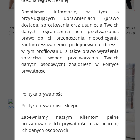
dokonanego wcześniej.
Dodatkowe informacje, w tym o
przysługujących uprawnieniach (prawo
dostępu, sprostowania oraz usunięcia Twoich
Komplet damskie (Polska produkt
Komplet damskie (Polska produkt
danych, ograniczenia ich przetwarzania,
) Roz Standard, Mix Kolor Paczka
) Roz Standard, Mix Kolor Paczka
prawo do ich przenoszenia, niepodlegania
5 szt
5 szt
zautomatyzowanemu podejmowaniu decyzji,
42.00 zł
65.00 zł
w tym profilowaniu, a także prawo wyrażenia
szczegóły
szczegóły
sprzeciwu wobec przetwarzania Twoich
danych osobowych) znajdziesz w Polityce
prywatności.
---------------------------------------------------
Polityka prywatności
Polityka prywatności sklepu
Zapewniamy naszym Klientom pełne
poszanowanie ich prywatności oraz ochronę
ich danych osobowych.