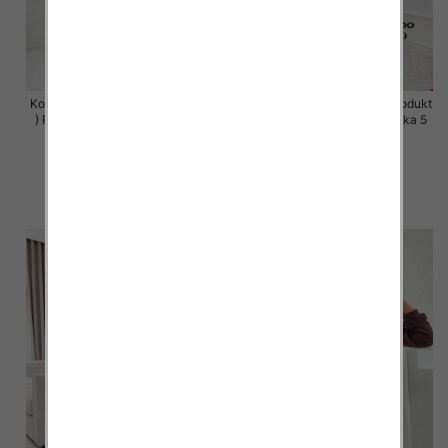
Komplet damskie (Polska produkt
Komplet damskie (Polska produkt
) Roz S-XL , Mix Kolor Paczka 5
) Roz S-XL , Mix Kolor Paczka 5
szt
szt
63.00 zł
63.00 zł
szczegóły
szczegóły