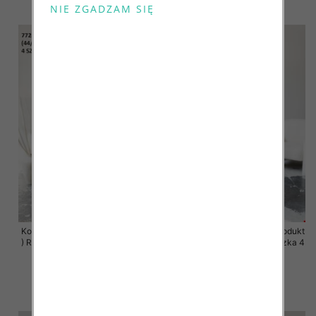
szczegóły
szczegóły
Komplet damskie (Polska produkt
Komplet damskie (Polska produkt
) Roz 44-50 , Mix Kolor Paczka 4
) Roz 44-50 , Mix Kolor Paczka 4
szt
szt
68.00 zł
68.00 zł
szczegóły
szczegóły