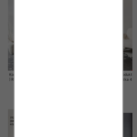
Komplet damskie (Polska produkt
Komplet damskie (Polska produkt
) Roz 44-50 , Mix Kolor Paczka 4
) Roz 44-50 , Mix Kolor Paczka 4
szt
szt
68.00 zł
68.00 zł
szczegóły
szczegóły