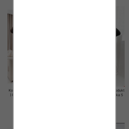
Komplet damskie (Polska produkt
Komplet damskie (Polska produkt
) Roz S-XL , Mix Kolor Paczka 5
) Roz S-XL , Mix Kolor Paczka 5
szt
szt
64.00 zł
64.00 zł
szczegóły
szczegóły