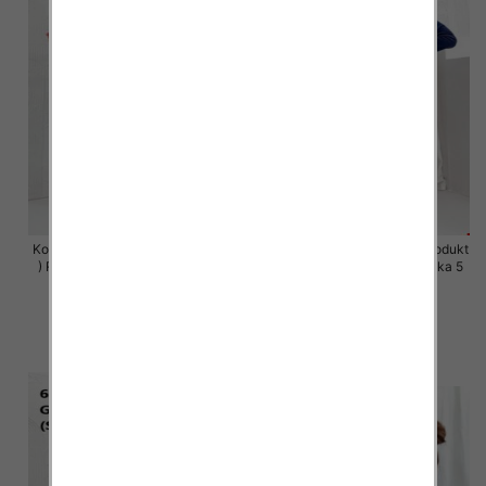
Komplet damskie (Polska produkt
Komplet damskie (Polska produkt
) Roz S-XL , Mix Kolor Paczka 5
) Roz S-XL , Mix Kolor Paczka 5
szt
szt
64.00 zł
64.00 zł
szczegóły
szczegóły