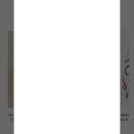
szt
szt
63.00 zł
63.00 zł
szczegóły
szczegóły
Komplet damskie (Polska produkt
Komplet damskie (Polska produkt
) Roz S-XL , Mix Kolor Paczka 5
) Roz S-XL , Mix Kolor Paczka 5
szt
szt
75.00 zł
75.00 zł