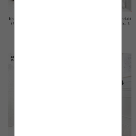
Komplet damskie (Polska produkt
Komplet damskie (Polska produkt
) Roz S-XL , Mix Kolor Paczka 5
) Roz S-XL , Mix Kolor Paczka 5
szt
szt
63.00 zł
63.00 zł
szczegóły
szczegóły