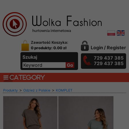
Zawartość Koszyka:
Login
/
Register
0 produkty: 0.00 zł
Szukaj
729 437 385
729 437 385
CATEGORY
>
>
Produkty
Odzież z Polskie
KOMPLET