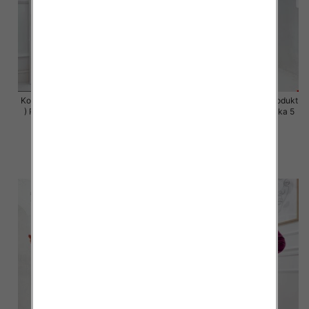
Komplet damskie (Polska produkt
Komplet damskie (Polska produkt
) Roz S-XL , Mix Kolor Paczka 5
) Roz S-XL , Mix Kolor Paczka 5
szt
szt
63.00 zł
63.00 zł
szczegóły
szczegóły