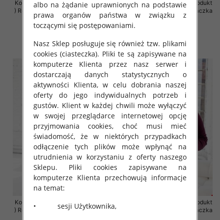
Komplet damskie (Polska produkt
Komplet damskie (Polska produkt
albo na żądanie uprawnionych na podstawie
) Roz 2XL-4XL , Mix Kolor Paczka
) Roz 2XL-4XL , Mix Kolor Paczka
prawa organów państwa w związku z
4 szt
4 szt
toczącymi się postępowaniami.
68.00 zł
68.00 zł
Nasz Sklep posługuje się również tzw. plikami
szczegóły
szczegóły
cookies (ciasteczka). Pliki te są zapisywane na
komputerze Klienta przez nasz serwer i
dostarczają danych statystycznych o
aktywności Klienta, w celu dobrania naszej
oferty do jego indywidualnych potrzeb i
gustów. Klient w każdej chwili może wyłączyć
w swojej przeglądarce internetowej opcję
przyjmowania cookies, choć musi mieć
świadomość, że w niektórych przypadkach
odłączenie tych plików może wpłynąć na
utrudnienia w korzystaniu z oferty naszego
Sklepu. Pliki cookies zapisywane na
komputerze Klienta przechowują informacje
na temat:
Komplet damskie (Polska produkt
Komplet damskie (Polska produkt
• sesji Użytkownika,
) Roz 2XL-4XL , Mix Kolor Paczka
) Roz 2XL-4XL , Mix Kolor Paczka
4 szt
4 szt