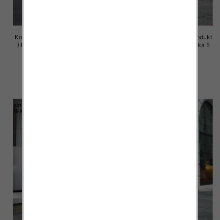
Komplet damskie (Polska produkt
Komplet damskie (Polska produkt
) Roz S-XL , Mix Kolor Paczka 5
) Roz S-XL , Mix Kolor Paczka 5
szt
szt
72.00 zł
72.00 zł
szczegóły
szczegóły