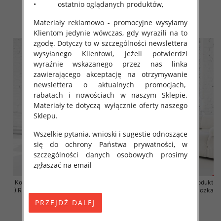
• ostatnio oglądanych produktów,
68.00 zł
68.00 zł
Materiały reklamowo - promocyjne wysyłamy
szczegóły
szczegóły
Klientom jedynie wówczas, gdy wyrazili na to
zgodę. Dotyczy to w szczególności newslettera
wysyłanego Klientowi, jeżeli potwierdzi
wyraźnie wskazanego przez nas linka
zawierającego akceptację na otrzymywanie
newslettera o aktualnych promocjach,
rabatach i nowościach w naszym Sklepie.
Materiały te dotyczą wyłącznie oferty naszego
Sklepu.
Wszelkie pytania, wnioski i sugestie odnoszące
się do ochrony Państwa prywatności, w
szczególności danych osobowych prosimy
zgłaszać na email
Komplet damskie (Polska produkt
Komplet damskie (Polska produkt
) Roz 2XL-4XL , Mix Kolor Paczka
) Roz 2XL-4XL , Mix Kolor Paczka
4 szt
4 szt
68.00 zł
68.00 zł