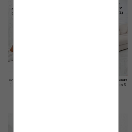
Komplet damskie (Polska produkt
Komplet damskie (Polska produkt
) Roz S-XL , Mix Kolor Paczka 5
) Roz S-XL , Mix Kolor Paczka 5
szt
szt
64.00 zł
64.00 zł
szczegóły
szczegóły