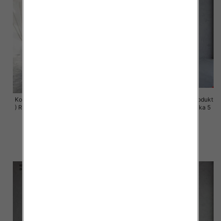
Komplet damskie (Polska produkt
Komplet damskie (Polska produkt
) Roz 44-50 , Mix Kolor Paczka 4
) Roz S-XL , Mix Kolor Paczka 5
szt
szt
68.00 zł
72.00 zł
szczegóły
szczegóły