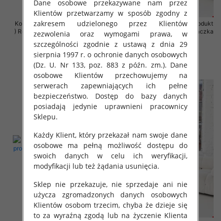
Dane osobowe przekazywane nam przez
Klientów przetwarzamy w sposób zgodny z
zakresem udzielonego przez Klientów
Komplet damskie (Polska produkt
Komplet damskie (Polska produkt
) Roz 2XL-4XL , Mix Kolor Paczka
) Roz 2XL-4XL , Mix Kolor Paczka
zezwolenia oraz wymogami prawa, w
4 szt
4 szt
szczególności zgodnie z ustawą z dnia 29
68.00 zł
68.00 zł
sierpnia 1997 r. o ochronie danych osobowych
(Dz. U. Nr 133, poz. 883 z późn. zm.). Dane
szczegóły
szczegóły
osobowe Klientów przechowujemy na
serwerach zapewniających ich pełne
bezpieczeństwo. Dostęp do bazy danych
posiadają jedynie uprawnieni pracownicy
Sklepu.
Każdy Klient, który przekazał nam swoje dane
osobowe ma pełną możliwość dostępu do
swoich danych w celu ich weryfikacji,
modyfikacji lub też żądania usunięcia.
Sklep nie przekazuje, nie sprzedaje ani nie
użycza zgromadzonych danych osobowych
Klientów osobom trzecim, chyba że dzieje się
to za wyraźną zgodą lub na życzenie Klienta