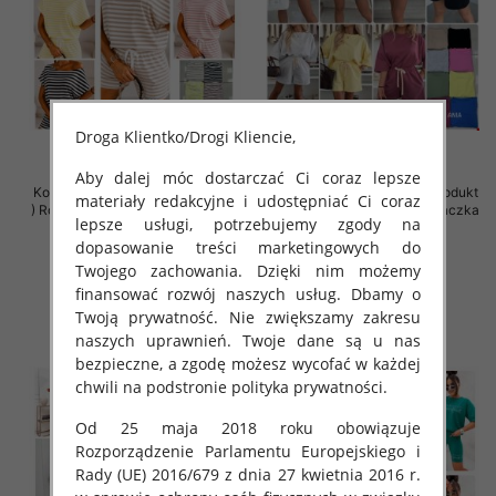
Droga Klientko/Drogi Kliencie,
Aby dalej móc dostarczać Ci coraz lepsze
Komplet damskie (Polska produkt
Komplet damskie (Polska produkt
materiały redakcyjne i udostępniać Ci coraz
) Roz Standard , Mix Kolor Paczka
) Roz Standard , Mix Kolor Paczka
lepsze usługi, potrzebujemy zgody na
5 szt
5 szt
dopasowanie treści marketingowych do
57.00 zł
65.00 zł
Twojego zachowania. Dzięki nim możemy
szczegóły
szczegóły
finansować rozwój naszych usług. Dbamy o
Twoją prywatność. Nie zwiększamy zakresu
naszych uprawnień. Twoje dane są u nas
bezpieczne, a zgodę możesz wycofać w każdej
chwili na podstronie polityka prywatności.
Od 25 maja 2018 roku obowiązuje
Rozporządzenie Parlamentu Europejskiego i
Rady (UE) 2016/679 z dnia 27 kwietnia 2016 r.