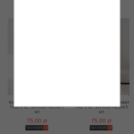
szczegóły
szczegóły
Komplet damskie (Polska produkt
Komplet damskie (Polska produkt
) Roz S-XL , Mix Kolor Paczka 5
) Roz S-XL , Mix Kolor Paczka 5
szt
szt
75.00 zł
75.00 zł
szczegóły
szczegóły