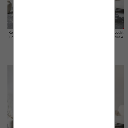
Komplet damskie (Polska produkt
Komplet damskie (Polska produkt
) Roz 44-50 , Mix Kolor Paczka 4
) Roz 44-50 , Mix Kolor Paczka 4
szt
szt
68.00 zł
68.00 zł
szczegóły
szczegóły