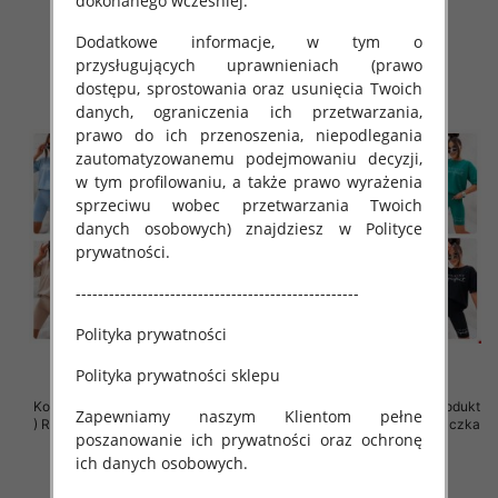
dokonanego wcześniej.
79.00 zł
42.00 zł
Dodatkowe informacje, w tym o
szczegóły
szczegóły
przysługujących uprawnieniach (prawo
dostępu, sprostowania oraz usunięcia Twoich
danych, ograniczenia ich przetwarzania,
prawo do ich przenoszenia, niepodlegania
zautomatyzowanemu podejmowaniu decyzji,
w tym profilowaniu, a także prawo wyrażenia
sprzeciwu wobec przetwarzania Twoich
danych osobowych) znajdziesz w Polityce
prywatności.
---------------------------------------------------
Polityka prywatności
Polityka prywatności sklepu
Komplet damskie (Polska produkt
Komplet damskie (Polska produkt
Zapewniamy naszym Klientom pełne
) Roz Standard, Mix Kolor Paczka
) Roz Standard, Mix Kolor Paczka
poszanowanie ich prywatności oraz ochronę
5 szt
5 szt
ich danych osobowych.
42.00 zł
65.00 zł