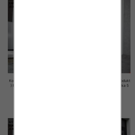
Komplet damskie (Polska produkt
Komplet damskie (Polska produkt
) Roz S-XL , Mix Kolor Paczka 5
) Roz S-XL , Mix Kolor Paczka 5
szt
szt
72.00 zł
72.00 zł
szczegóły
szczegóły