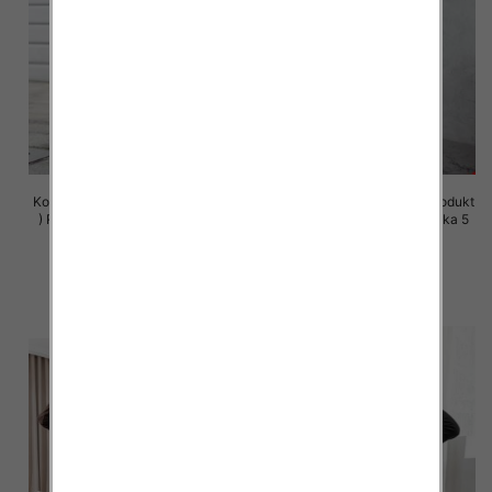
Komplet damskie (Polska produkt
Komplet damskie (Polska produkt
) Roz S-XL , Mix Kolor Paczka 5
) Roz S-XL , Mix Kolor Paczka 5
szt
szt
72.00 zł
72.00 zł
szczegóły
szczegóły