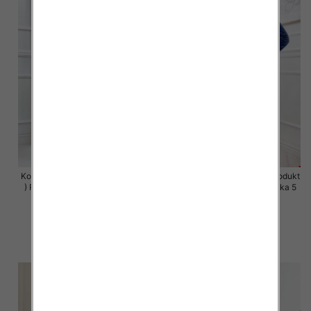
Komplet damskie (Polska produkt
Komplet damskie (Polska produkt
) Roz S-XL , Mix Kolor Paczka 5
) Roz S-XL , Mix Kolor Paczka 5
szt
szt
63.00 zł
63.00 zł
szczegóły
szczegóły