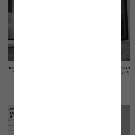
Komplet damskie (Polska produkt
Komplet damskie (Polska produkt
) Roz S-XL , Mix Kolor Paczka 5
) Roz S-XL , Mix Kolor Paczka 5
szt
szt
72.00 zł
72.00 zł
szczegóły
szczegóły