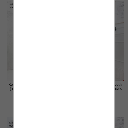
Komplet damskie (Polska produkt
Komplet damskie (Polska produkt
) Roz S-XL , Mix Kolor Paczka 5
) Roz S-XL , Mix Kolor Paczka 5
szt
szt
63.00 zł
63.00 zł
szczegóły
szczegóły