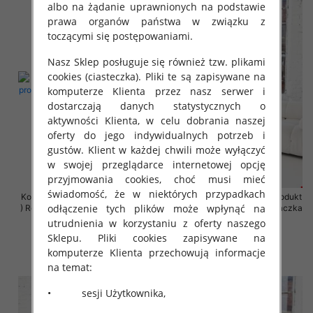
albo na żądanie uprawnionych na podstawie
prawa organów państwa w związku z
toczącymi się postępowaniami.
Nasz Sklep posługuje się również tzw. plikami
cookies (ciasteczka). Pliki te są zapisywane na
komputerze Klienta przez nasz serwer i
dostarczają danych statystycznych o
aktywności Klienta, w celu dobrania naszej
oferty do jego indywidualnych potrzeb i
gustów. Klient w każdej chwili może wyłączyć
w swojej przeglądarce internetowej opcję
przyjmowania cookies, choć musi mieć
świadomość, że w niektórych przypadkach
Komplet damskie (Polska produkt
Komplet damskie (Polska produkt
odłączenie tych plików może wpłynąć na
) Roz 2XL-4XL , Mix Kolor Paczka
) Roz 2XL-4XL , Mix Kolor Paczka
4 szt
4 szt
utrudnienia w korzystaniu z oferty naszego
Sklepu. Pliki cookies zapisywane na
68.00 zł
68.00 zł
komputerze Klienta przechowują informacje
szczegóły
szczegóły
na temat:
• sesji Użytkownika,