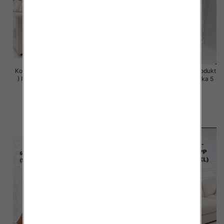
Komplet damskie (Polska produkt
Komplet damskie (Polska produkt
) Roz S-XL , Mix Kolor Paczka 5
) Roz S-XL , Mix Kolor Paczka 5
szt
szt
64.00 zł
64.00 zł
szczegóły
szczegóły