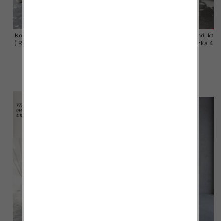
Komplet damskie (Polska produkt
Komplet damskie (Polska produkt
) Roz 44-50 , Mix Kolor Paczka 4
) Roz 44-50 , Mix Kolor Paczka 4
szt
szt
68.00 zł
68.00 zł
szczegóły
szczegóły