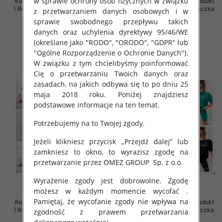
w sprawie ochrony osób fizycznych w związku
Komplet damskie (Polska produkt
Komplet damskie (Polska produkt
) Roz Standard , Mix Kolor Paczka
) Roz Standard , Mix Kolor Paczka
z przetwarzaniem danych osobowych i w
5 szt
5 szt
sprawie swobodnego przepływu takich
57.00 zł
65.00 zł
danych oraz uchylenia dyrektywy 95/46/WE
(określane jako "RODO", "ORODO", "GDPR" lub
szczegóły
szczegóły
"Ogólne Rozporządzenie o Ochronie Danych").
W związku z tym chcielibyśmy poinformować
Cię o przetwarzaniu Twoich danych oraz
zasadach, na jakich odbywa się to po dniu 25
maja 2018 roku. Poniżej znajdziesz
podstawowe informacje na ten temat.
Potrzebujemy na to Twojej zgody.
Jeżeli klikniesz przycisk „Przejdź dalej” lub
zamkniesz to okno, to wyrazisz zgodę na
przetwarzanie przez OMEZ GROUP
Sp. z o.o.
Wyrażenie zgody jest dobrowolne. Zgodę
możesz w każdym momencie wycofać .
Pamiętaj, że wycofanie zgody nie wpływa na
Komplet damskie (Polska produkt
Komplet damskie (Polska produkt
) Roz Standard , Mix Kolor Paczka
) Roz Standard, Mix Kolor Paczka
zgodność z prawem przetwarzania
5 szt
5 szt