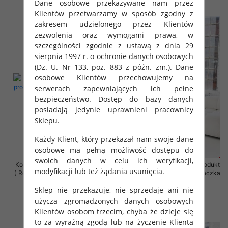
szczegóły
szczegóły
Dane osobowe przekazywane nam przez
Klientów przetwarzamy w sposób zgodny z
zakresem udzielonego przez Klientów
zezwolenia oraz wymogami prawa, w
szczególności zgodnie z ustawą z dnia 29
sierpnia 1997 r. o ochronie danych osobowych
(Dz. U. Nr 133, poz. 883 z późn. zm.). Dane
osobowe Klientów przechowujemy na
serwerach zapewniających ich pełne
bezpieczeństwo. Dostęp do bazy danych
posiadają jedynie uprawnieni pracownicy
Sklepu.
Każdy Klient, który przekazał nam swoje dane
osobowe ma pełną możliwość dostępu do
swoich danych w celu ich weryfikacji,
Komplet damskie (Polska produkt
Komplet damskie (Polska produkt
modyfikacji lub też żądania usunięcia.
) Roz 2XL-4XL , Mix Kolor Paczka
) Roz 2XL-4XL , Mix Kolor Paczka
4 szt
4 szt
Sklep nie przekazuje, nie sprzedaje ani nie
68.00 zł
68.00 zł
użycza zgromadzonych danych osobowych
szczegóły
szczegóły
Klientów osobom trzecim, chyba że dzieje się
to za wyraźną zgodą lub na życzenie Klienta