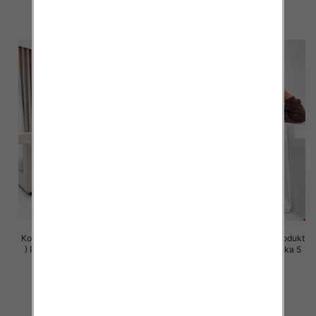
szczegóły
szczegóły
Komplet damskie (Polska produkt
Komplet damskie (Polska produkt
) Roz S-XL , Mix Kolor Paczka 5
) Roz S-XL , Mix Kolor Paczka 5
szt
szt
63.00 zł
63.00 zł
szczegóły
szczegóły