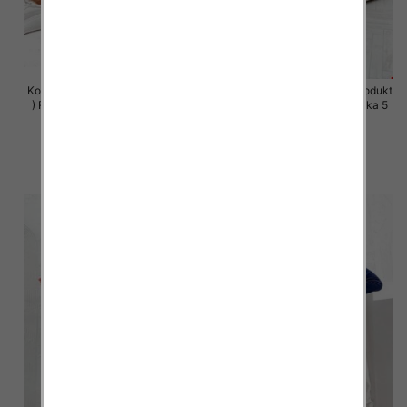
Komplet damskie (Polska produkt
Komplet damskie (Polska produkt
) Roz S-XL , Mix Kolor Paczka 5
) Roz S-XL , Mix Kolor Paczka 5
szt
szt
64.00 zł
64.00 zł
szczegóły
szczegóły