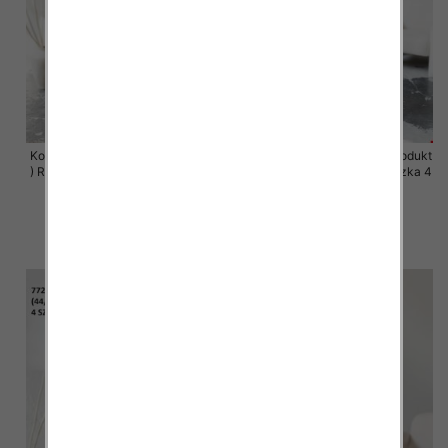
Komplet damskie (Polska produkt
Komplet damskie (Polska produkt
) Roz 44-50 , Mix Kolor Paczka 4
) Roz 44-50 , Mix Kolor Paczka 4
szt
szt
68.00 zł
68.00 zł
szczegóły
szczegóły