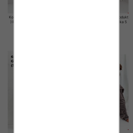
Komplet damskie (Polska produkt
Komplet damskie (Polska produkt
) Roz S-XL , Mix Kolor Paczka 5
) Roz S-XL , Mix Kolor Paczka 5
szt
szt
64.00 zł
64.00 zł
szczegóły
szczegóły