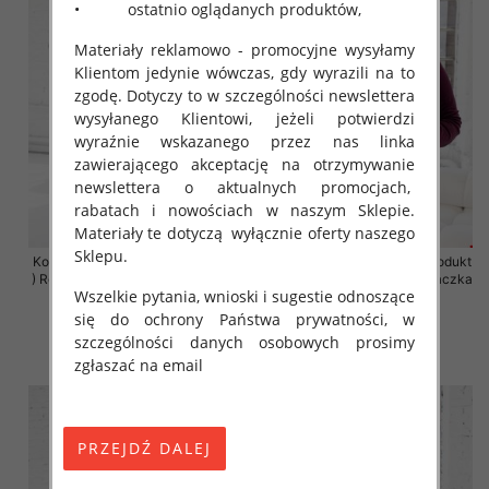
• ostatnio oglądanych produktów,
Materiały reklamowo - promocyjne wysyłamy
Klientom jedynie wówczas, gdy wyrazili na to
zgodę. Dotyczy to w szczególności newslettera
wysyłanego Klientowi, jeżeli potwierdzi
wyraźnie wskazanego przez nas linka
zawierającego akceptację na otrzymywanie
newslettera o aktualnych promocjach,
rabatach i nowościach w naszym Sklepie.
Materiały te dotyczą wyłącznie oferty naszego
Sklepu.
Komplet damskie (Polska produkt
Komplet damskie (Polska produkt
) Roz 2XL-4XL , Mix Kolor Paczka
) Roz 2XL-4XL , Mix Kolor Paczka
Wszelkie pytania, wnioski i sugestie odnoszące
4 szt
4 szt
się do ochrony Państwa prywatności, w
68.00 zł
68.00 zł
szczególności danych osobowych prosimy
szczegóły
szczegóły
zgłaszać na email