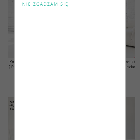
Komplet damskie (Polska produkt
Komplet damskie (Polska produkt
) Roz 2XL-4XL , Mix Kolor Paczka
) Roz 2XL-4XL , Mix Kolor Paczka
4 szt
4 szt
68.00 zł
68.00 zł
szczegóły
szczegóły