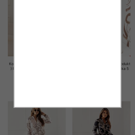
Komplet damskie (Polska produkt
Komplet damskie (Polska produkt
) Roz S-XL , Mix Kolor Paczka 5
) Roz S-XL , Mix Kolor Paczka 5
szt
szt
75.00 zł
75.00 zł
szczegóły
szczegóły