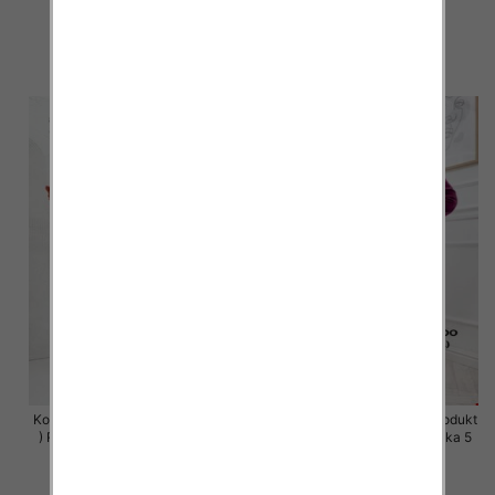
szt
szt
63.00 zł
63.00 zł
szczegóły
szczegóły
Komplet damskie (Polska produkt
Komplet damskie (Polska produkt
) Roz S-XL , Mix Kolor Paczka 5
) Roz S-XL , Mix Kolor Paczka 5
szt
szt
63.00 zł
63.00 zł