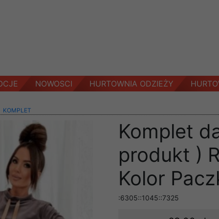
OCJE
NOWOSCI
HURTOWNIA ODZIEŻY
HURTO
>
KOMPLET
Komplet da
produkt ) 
Kolor Pacz
:6305::1045::7325