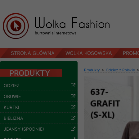
STRONA GŁÓWNA
WÓLKA KOSOWSKA
PROM
>
Produkty
Odzież z Polskie
PRODUKTY
ODZIEŻ
OBUWIE
KURTKI
BIELIZNA
Spodnie damskie
jeansy Roz 29-36, 1
JEANSY (SPODNIE)
Kolor Paczka 10 szt
57.00 zł