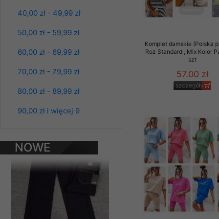
Klientów zezwolenia 
40,00 zł - 49,99 zł
ochronie danych osobo
serwerach zapewniają
50,00 zł - 59,99 zł
pracownicy Sklepu.
Komplet damskie (Polska p
60,00 zł - 69,99 zł
Roz Standard , Mix Kolor 
Każdy Klient, który p
szt
ich weryfikacji, modyfik
70,00 zł - 79,99 zł
57.00 zł
Sklep nie przekazuje,
szczegóły
80,00 zł - 89,99 zł
chyba że dzieje się t
Spodnie damskie
prawa organów państwa
jeansy Roz 25-30, 1
90,00 zł i więcej 9
Kolor Paczka 10 szt
Nasz Sklep posługuje si
61.00 zł
przez nasz serwer i do
szczegóły
NOWE
jego indywidualnych po
opcję przyjmowania co
PRODUKTY
może wpłynąć na utrud
Klienta przechowują in
• sesji Użytkownik
• ostatnio oglądany