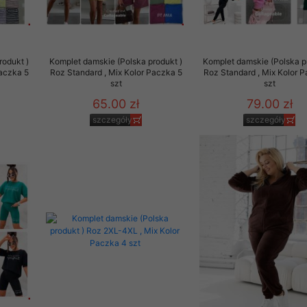
oraz wymogami prawa, w szczególności zgodnie z ustawą z dnia 
wych (Dz. U. Nr 133, poz. 883 z późn. zm.). Dane osobowe Kli
cych ich pełne bezpieczeństwo. Dostęp do bazy danych posiada
rodukt )
Komplet damskie (Polska produkt )
Komplet damskie (Polska p
Paczka 5
Roz Standard , Mix Kolor Paczka 5
Roz Standard , Mix Kolor 
rzekazał nam swoje dane osobowe ma pełną możliwość dostępu d
szt
szt
acji lub też żądania usunięcia.
65.00 zł
79.00 zł
 nie sprzedaje ani nie użycza zgromadzonych danych osobowych Kl
szczegóły
szczegóły
o za wyraźną zgodą lub na życzenie Klienta albo na żądanie upr
 w związku z toczącymi się postępowaniami.
ę również tzw. plikami cookies (ciasteczka). Pliki te są zapisywa
starczają danych statystycznych o aktywności Klienta, w celu do
trzeb i gustów. Klient w każdej chwili może wyłączyć w swojej pr
okies, choć musi mieć świadomość, że w niektórych przypadkach 
nienia w korzystaniu z oferty naszego Sklepu. Pliki cookies za
formacje na temat:
a,
ch produktów,