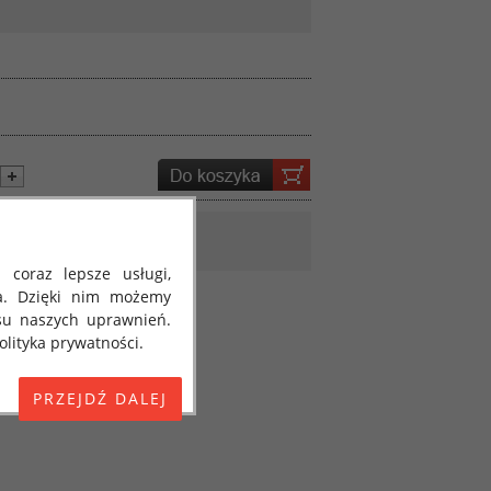
 coraz lepsze usługi,
a. Dzięki nim możemy
su naszych uprawnień.
lityka prywatności.
E) 2016/679 z dnia 27
 osobowych i w sprawie
jako "RODO", "ORODO",
my poinformować Cię o
ja 2018 roku. Poniżej