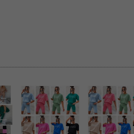
rzetwarzanie przez OMEZ
że wycofanie zgody nie
towania oraz usunięcia
ania zautomatyzowanemu
 przetwarzania Twoich
ych osobowych.
sem udzielonego przez