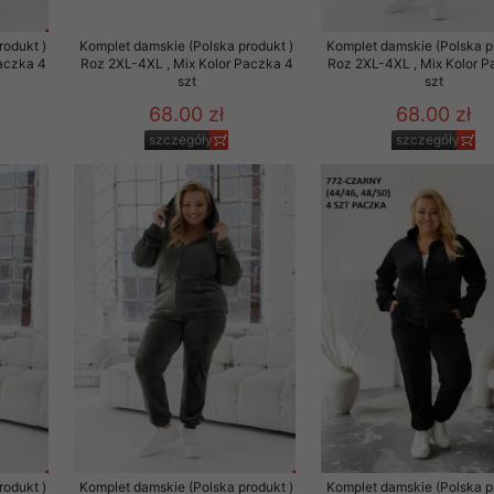
to zgodę. Dotyczy to w
rodukt )
Komplet damskie (Polska produkt )
Komplet damskie (Polska p
anego przez nas linka
aczka 4
Roz 2XL-4XL , Mix Kolor Paczka 4
Roz 2XL-4XL , Mix Kolor P
batach i nowościach w
szt
szt
68.00 zł
68.00 zł
w szczególności danych
szczegóły
szczegóły
rodukt )
Komplet damskie (Polska produkt )
Komplet damskie (Polska p