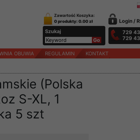
Zawartość Koszyka:
Login
/
R
0 produkty: 0.00 zł
Szukaj
729 4
729 4
WNIA OBUWIA
REGULAMIN
KONTAKT
mskie (Polska
Roz S-XL, 1
ka 5 szt