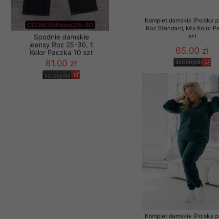
Materiały reklamowo -
Komplet damskie (Polska p
szczególności newsle
Roz Standard, Mix Kolor P
zawierającego akcept
szt
naszym Sklepie. Materi
65.00 zł
Wszelkie pytania, wni
szczegóły
osobowych prosimy zgł
Spodnie damskie
jeansy Roz 25-30, 1
Kolor Paczka 10 szt
61.00 zł
szczegóły
Komplet damskie (Polska p