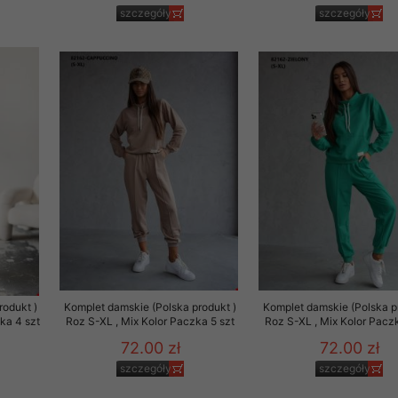
szczegóły
szczegóły
rodukt )
Komplet damskie (Polska produkt )
Komplet damskie (Polska p
ka 4 szt
Roz S-XL , Mix Kolor Paczka 5 szt
Roz S-XL , Mix Kolor Paczk
72.00 zł
72.00 zł
szczegóły
szczegóły