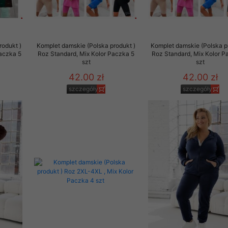
29 sierpnia 1997 r. o
entów przechowujemy na
ją jedynie uprawnieni
rodukt )
Komplet damskie (Polska produkt )
Komplet damskie (Polska p
Paczka 5
Roz Standard, Mix Kolor Paczka 5
Roz Standard, Mix Kolor P
o swoich danych w celu
szt
szt
42.00 zł
42.00 zł
ientów osobom trzecim,
szczegóły
szczegóły
awnionych na podstawie
ne na komputerze Klienta
brania naszej oferty do
zeglądarce internetowej
odłączenie tych plików
pisywane na komputerze