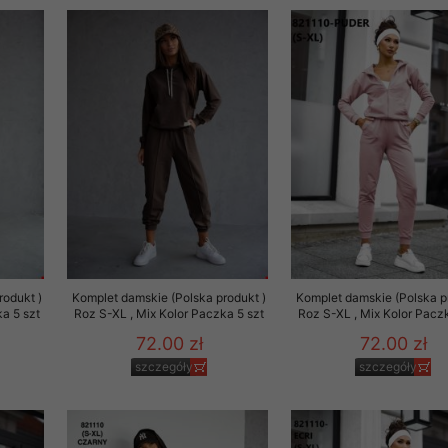
rodukt )
Komplet damskie (Polska produkt )
Komplet damskie (Polska p
a 5 szt
Roz S-XL , Mix Kolor Paczka 5 szt
Roz S-XL , Mix Kolor Paczk
72.00 zł
72.00 zł
szczegóły
szczegóły