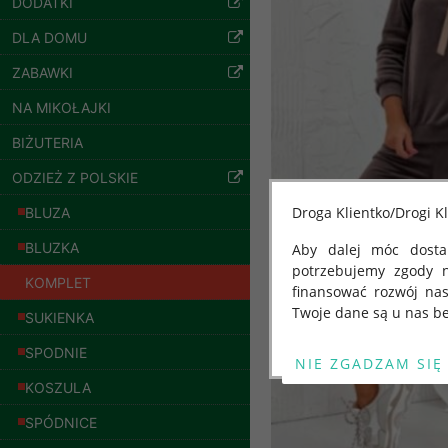
DODATKI
szczegóły
DLA DOMU
ZABAWKI
NA MIKOŁAJKI
BIŻUTERIA
ODZIEŻ Z POLSKIE
Droga Klientko/Drogi Kl
BLUZA
BLUZKA
Aby dalej móc dostar
potrzebujemy zgody 
KOMPLET
finansować rozwój na
Twoje dane są u nas be
SUKIENKA
Spodnie damskie
jeansy Roz 25-30, 1
Od 25 maja 2018 roku
SPODNIE
Kolor Paczka 10 szt
kwietnia 2016 r. w sp
61.00 zł
KOSZULA
swobodnego przepływu
szczegóły
"GDPR" lub "Ogólne R
SPÓDNICE
przetwarzaniu Twoich