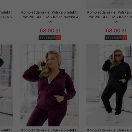
 promocyjne wysyłamy Klientom jedynie wówczas, gdy wyrazili na 
rodukt )
Komplet damskie (Polska produkt )
Komplet damskie (Polska p
ttera wysyłanego Klientowi, jeżeli potwierdzi wyraźnie wskaz
aczka 5
Roz 2XL-4XL , Mix Kolor Paczka 4
Roz 2XL-4XL , Mix Kolor P
ację na otrzymywanie newslettera o aktualnych promocjach, ra
szt
szt
ały te dotyczą wyłącznie oferty naszego Sklepu.
68.00 zł
68.00 zł
oski i sugestie odnoszące się do ochrony Państwa prywatności, 
szczegóły
szczegóły
aszać na email
rodukt )
Komplet damskie (Polska produkt )
Komplet damskie (Polska p