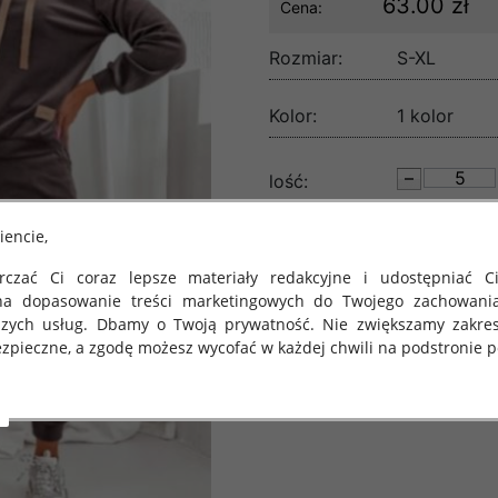
63.00 zł
Cena:
Rozmiar:
S-XL
Kolor:
1 kolor
lość:
iencie,
czać Ci coraz lepsze materiały redakcyjne i udostępniać Ci
na dopasowanie treści marketingowych do Twojego zachowani
szych usług. Dbamy o Twoją prywatność. Nie zwiększamy zakre
zpieczne, a zgodę możesz wycofać w każdej chwili na podstronie po
 obowiązuje Rozporządzenie Parlamentu Europejskiego i Rady (U
rawie ochrony osób fizycznych w związku z przetwarzaniem danych
 takich danych oraz uchylenia dyrektywy 95/46/WE (określane 
ozporządzenie o Ochronie Danych"). W związku z tym chcielibyś
 danych oraz zasadach, na jakich odbywa się to po dniu 25 ma