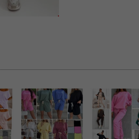
 informacje na ten temat.
jej zgody.
isk „Przejdź dalej” lub zamkniesz to okno, to wyrazisz zgodę na p
dobrowolne. Zgodę możesz w każdym momencie wycofać . Pamiętaj, 
prawem przetwarzania dokonanego wcześniej.
 w tym o przysługujących uprawnieniach (prawo dostępu, spros
czenia ich przetwarzania, prawo do ich przenoszenia, niepodleg
, w tym profilowaniu, a także prawo wyrażenia sprzeciwu wobec
dziesz w Polityce prywatności.
--------------------
klepu
entom pełne poszanowanie ich prywatności oraz ochronę ich dan
ywane nam przez Klientów przetwarzamy w sposób zgodny z zakre