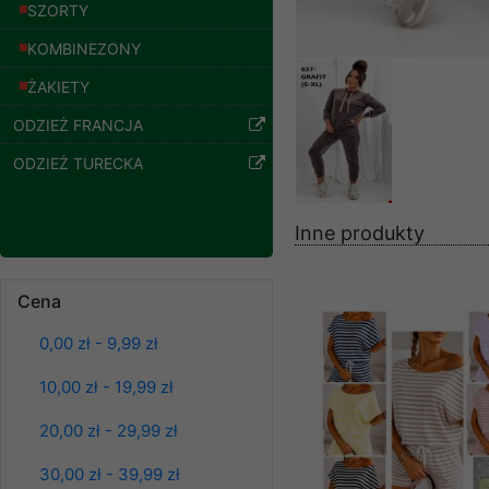
znajdziesz podstawowe
SZORTY
Potrzebujemy na to Two
KOMBINEZONY
ŻAKIETY
Jeżeli klikniesz przyc
GROUP
Sp. z o.o.
ODZIEŻ FRANCJA
Wyrażenie zgody jest 
ODZIEŻ TURECKA
wpływa na zgodność z 
Dodatkowe informacje,
Inne produkty
Twoich danych, ograni
podejmowaniu decyzji
danych osobowych) znaj
Spodnie damskie
Cena
jeansy Roz 25-30, 1
-------------------------------
Kolor Paczka 10 szt
0,00 zł - 9,99 zł
61.00 zł
Polityka prywatności
szczegóły
10,00 zł - 19,99 zł
Polityka prywatności s
20,00 zł - 29,99 zł
Zapewniamy naszym Kli
30,00 zł - 39,99 zł
Dane osobowe przekaz