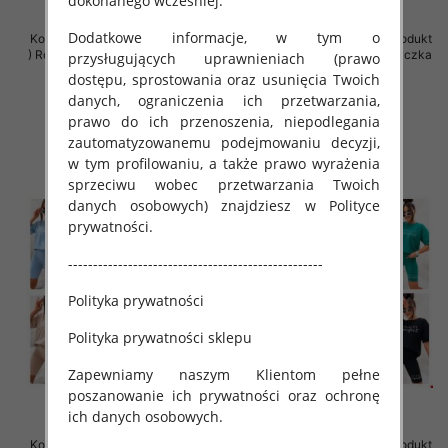
dokonanego wcześniej.
Dodatkowe informacje, w tym o
Komplet damskie (Polska produkt
Komplet damskie (Polska produkt
) Roz Standard , Mix Kolor Paczka
) Roz Standard, Mix Kolor Paczka
przysługujących uprawnieniach (prawo
5 szt
5 szt
dostępu, sprostowania oraz usunięcia Twoich
79.00 zł
42.00 zł
danych, ograniczenia ich przetwarzania,
prawo do ich przenoszenia, niepodlegania
szczegóły
szczegóły
zautomatyzowanemu podejmowaniu decyzji,
w tym profilowaniu, a także prawo wyrażenia
sprzeciwu wobec przetwarzania Twoich
danych osobowych) znajdziesz w Polityce
prywatności.
---------------------------------------------------
Polityka prywatności
Polityka prywatności sklepu
Zapewniamy naszym Klientom pełne
poszanowanie ich prywatności oraz ochronę
ich danych osobowych.
Komplet damskie (Polska produkt
Komplet damskie (Polska produkt