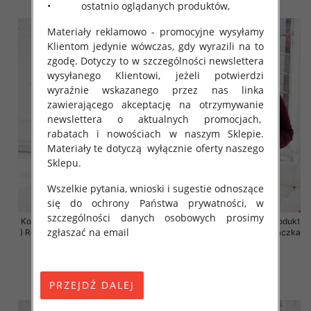
• ostatnio oglądanych produktów,
Materiały reklamowo - promocyjne wysyłamy
Klientom jedynie wówczas, gdy wyrazili na to
zgodę. Dotyczy to w szczególności newslettera
wysyłanego Klientowi, jeżeli potwierdzi
wyraźnie wskazanego przez nas linka
zawierającego akceptację na otrzymywanie
newslettera o aktualnych promocjach,
rabatach i nowościach w naszym Sklepie.
Materiały te dotyczą wyłącznie oferty naszego
Sklepu.
Wszelkie pytania, wnioski i sugestie odnoszące
się do ochrony Państwa prywatności, w
szczególności danych osobowych prosimy
Komplet damskie (Polska produkt
Komplet damskie (Polska produkt
zgłaszać na email
) Roz 2XL-4XL , Mix Kolor Paczka
) Roz 2XL-4XL , Mix Kolor Paczka
4 szt
4 szt
68.00 zł
68.00 zł
szczegóły
szczegóły