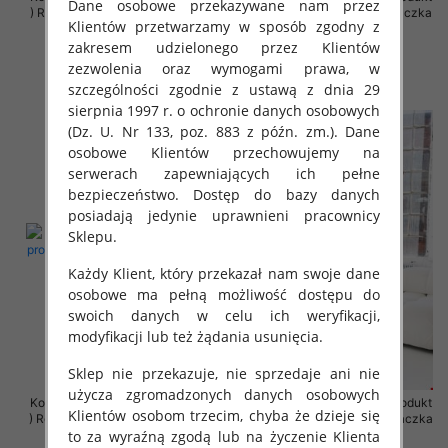
Dane osobowe przekazywane nam przez
) Roz Standard, Mix Kolor Paczka
) Roz Standard, Mix Kolor Paczka
Klientów przetwarzamy w sposób zgodny z
5 szt
5 szt
zakresem udzielonego przez Klientów
42.00 zł
65.00 zł
zezwolenia oraz wymogami prawa, w
szczegóły
szczegóły
szczególności zgodnie z ustawą z dnia 29
sierpnia 1997 r. o ochronie danych osobowych
(Dz. U. Nr 133, poz. 883 z późn. zm.). Dane
osobowe Klientów przechowujemy na
serwerach zapewniających ich pełne
bezpieczeństwo. Dostęp do bazy danych
posiadają jedynie uprawnieni pracownicy
Sklepu.
Każdy Klient, który przekazał nam swoje dane
osobowe ma pełną możliwość dostępu do
swoich danych w celu ich weryfikacji,
modyfikacji lub też żądania usunięcia.
Sklep nie przekazuje, nie sprzedaje ani nie
użycza zgromadzonych danych osobowych
Komplet damskie (Polska produkt
Komplet damskie (Polska produkt
Klientów osobom trzecim, chyba że dzieje się
) Roz 2XL-4XL , Mix Kolor Paczka
) Roz 2XL-4XL , Mix Kolor Paczka
to za wyraźną zgodą lub na życzenie Klienta
4 szt
4 szt