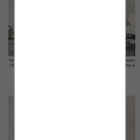
Komplet damskie (Polska produkt
Komplet damskie (Polska produkt
) Roz 44-50 , Mix Kolor Paczka 4
) Roz 44-50 , Mix Kolor Paczka 4
szt
szt
68.00 zł
68.00 zł
szczegóły
szczegóły