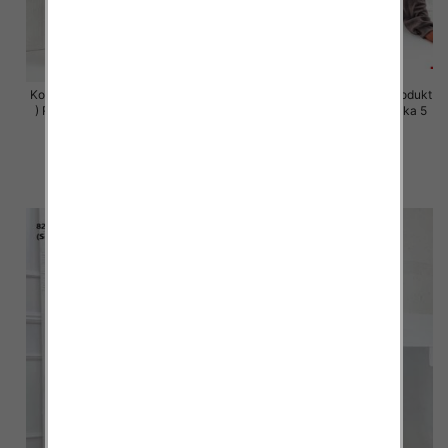
Komplet damskie (Polska produkt
Komplet damskie (Polska produkt
) Roz S-XL , Mix Kolor Paczka 5
) Roz S-XL , Mix Kolor Paczka 5
szt
szt
64.00 zł
63.00 zł
szczegóły
szczegóły