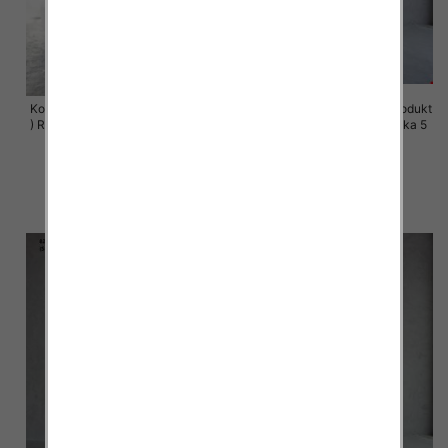
Komplet damskie (Polska produkt
Komplet damskie (Polska produkt
) Roz 44-50 , Mix Kolor Paczka 4
) Roz S-XL , Mix Kolor Paczka 5
szt
szt
68.00 zł
72.00 zł
szczegóły
szczegóły