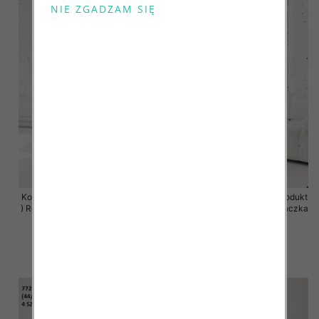
Komplet damskie (Polska produkt
Komplet damskie (Polska produkt
) Roz 2XL-4XL , Mix Kolor Paczka
) Roz 2XL-4XL , Mix Kolor Paczka
4 szt
4 szt
68.00 zł
68.00 zł
szczegóły
szczegóły