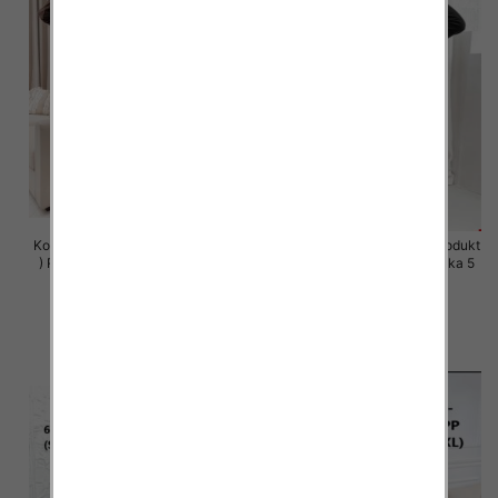
Komplet damskie (Polska produkt
Komplet damskie (Polska produkt
) Roz S-XL , Mix Kolor Paczka 5
) Roz S-XL , Mix Kolor Paczka 5
szt
szt
64.00 zł
64.00 zł
szczegóły
szczegóły