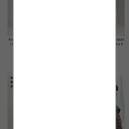
Komplet damskie (Polska produkt
Komplet damskie (Polska produkt
) Roz S-XL , Mix Kolor Paczka 5
) Roz S-XL , Mix Kolor Paczka 5
szt
szt
64.00 zł
64.00 zł
szczegóły
szczegóły