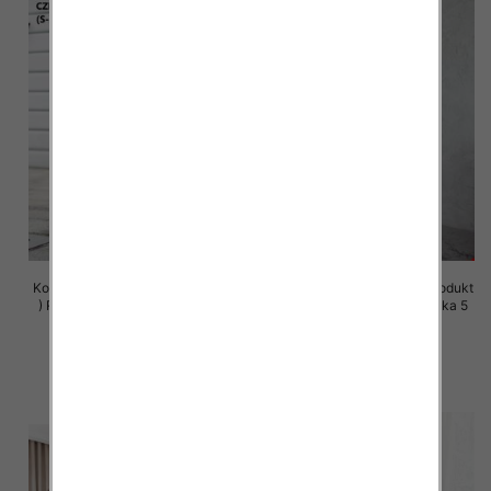
Komplet damskie (Polska produkt
Komplet damskie (Polska produkt
) Roz S-XL , Mix Kolor Paczka 5
) Roz S-XL , Mix Kolor Paczka 5
szt
szt
72.00 zł
72.00 zł
szczegóły
szczegóły