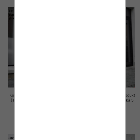
Komplet damskie (Polska produkt
Komplet damskie (Polska produkt
) Roz S-XL , Mix Kolor Paczka 5
) Roz S-XL , Mix Kolor Paczka 5
szt
szt
72.00 zł
72.00 zł
szczegóły
szczegóły