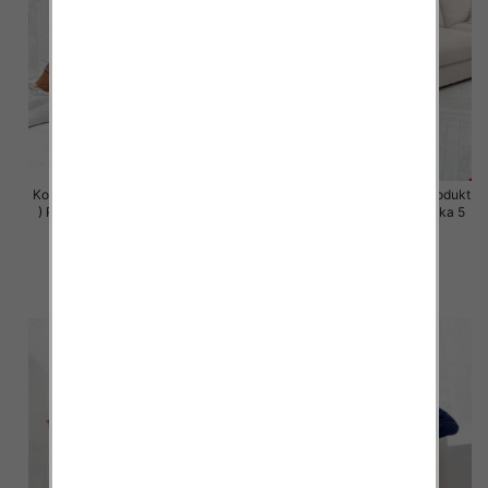
Komplet damskie (Polska produkt
Komplet damskie (Polska produkt
) Roz S-XL , Mix Kolor Paczka 5
) Roz S-XL , Mix Kolor Paczka 5
szt
szt
64.00 zł
64.00 zł
szczegóły
szczegóły