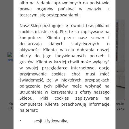
albo na żądanie uprawnionych na podstawie
68.00 zł
68.00 zł
prawa organów państwa w związku z
szczegóły
szczegóły
toczącymi się postępowaniami.
Nasz Sklep posługuje się również tzw. plikami
cookies (ciasteczka). Pliki te są zapisywane na
komputerze Klienta przez nasz serwer i
dostarczają danych statystycznych o
aktywności Klienta, w celu dobrania naszej
oferty do jego indywidualnych potrzeb i
gustów. Klient w każdej chwili może wyłączyć
w swojej przeglądarce internetowej opcję
przyjmowania cookies, choć musi mieć
świadomość, że w niektórych przypadkach
odłączenie tych plików może wpłynąć na
utrudnienia w korzystaniu z oferty naszego
Sklepu. Pliki cookies zapisywane na
komputerze Klienta przechowują informacje
Komplet damskie (Polska produkt
Komplet damskie (Polska produkt
) Roz 2XL-4XL , Mix Kolor Paczka
) Roz 2XL-4XL , Mix Kolor Paczka
na temat:
4 szt
4 szt
• sesji Użytkownika,
68.00 zł
68.00 zł
szczegóły
szczegóły