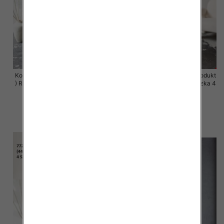
Komplet damskie (Polska produkt
Komplet damskie (Polska produkt
) Roz 44-50 , Mix Kolor Paczka 4
) Roz 44-50 , Mix Kolor Paczka 4
szt
szt
68.00 zł
68.00 zł
szczegóły
szczegóły