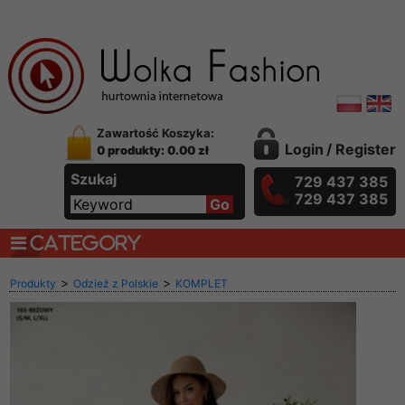
Zawartość Koszyka:
Login
/
Register
0 produkty: 0.00 zł
Szukaj
729 437 385
729 437 385
CATEGORY
>
>
Produkty
Odzież z Polskie
KOMPLET