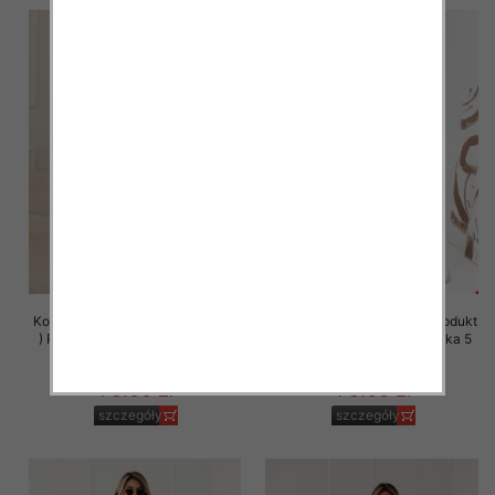
Komplet damskie (Polska produkt
Komplet damskie (Polska produkt
) Roz S-XL , Mix Kolor Paczka 5
) Roz S-XL , Mix Kolor Paczka 5
szt
szt
75.00 zł
75.00 zł
szczegóły
szczegóły