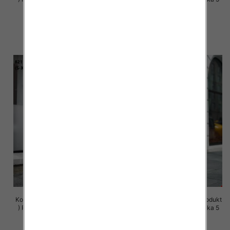
szt
szt
72.00 zł
72.00 zł
szczegóły
szczegóły
Komplet damskie (Polska produkt
Komplet damskie (Polska produkt
) Roz S-XL , Mix Kolor Paczka 5
) Roz S-XL , Mix Kolor Paczka 5
szt
szt