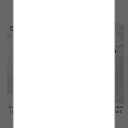
szt
szt
63.00 zł
63.00 zł
szczegóły
szczegóły
Komplet damskie (Polska produkt
Komplet damskie (Polska produkt
) Roz S-XL , Mix Kolor Paczka 5
) Roz S-XL , Mix Kolor Paczka 5
szt
szt
63.00 zł
63.00 zł