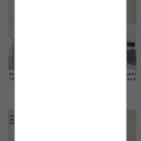
Komplet damskie (Polska produkt
Komplet damskie (Polska produkt
) Roz 44-50 , Mix Kolor Paczka 4
) Roz 44-50 , Mix Kolor Paczka 4
szt
szt
68.00 zł
68.00 zł
szczegóły
szczegóły