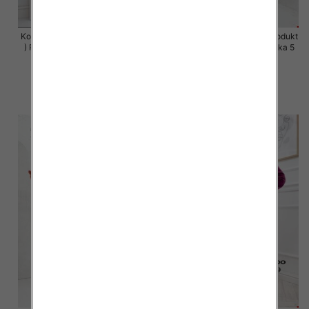
Komplet damskie (Polska produkt
Komplet damskie (Polska produkt
) Roz S-XL , Mix Kolor Paczka 5
) Roz S-XL , Mix Kolor Paczka 5
szt
szt
63.00 zł
63.00 zł
szczegóły
szczegóły