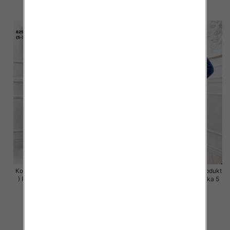
szczegóły
szczegóły
Komplet damskie (Polska produkt
Komplet damskie (Polska produkt
) Roz S-XL , Mix Kolor Paczka 5
) Roz S-XL , Mix Kolor Paczka 5
szt
szt
63.00 zł
63.00 zł
szczegóły
szczegóły