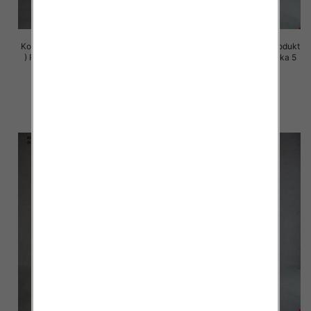
Komplet damskie (Polska produkt
Komplet damskie (Polska produkt
) Roz S-XL , Mix Kolor Paczka 5
) Roz S-XL , Mix Kolor Paczka 5
szt
szt
72.00 zł
72.00 zł
szczegóły
szczegóły