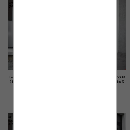
Komplet damskie (Polska produkt
Komplet damskie (Polska produkt
) Roz S-XL , Mix Kolor Paczka 5
) Roz S-XL , Mix Kolor Paczka 5
szt
szt
72.00 zł
72.00 zł
szczegóły
szczegóły