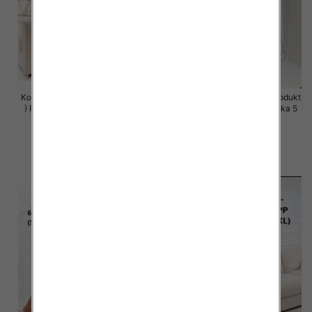
Komplet damskie (Polska produkt
Komplet damskie (Polska produkt
) Roz S-XL , Mix Kolor Paczka 5
) Roz S-XL , Mix Kolor Paczka 5
szt
szt
64.00 zł
64.00 zł
szczegóły
szczegóły