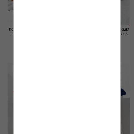
Komplet damskie (Polska produkt
Komplet damskie (Polska produkt
) Roz S-XL , Mix Kolor Paczka 5
) Roz S-XL , Mix Kolor Paczka 5
szt
szt
64.00 zł
64.00 zł
szczegóły
szczegóły