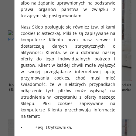
albo na żądanie uprawnionych na podstawie
prawa organów państwa w związku z
toczącymi się postępowaniami.
Nasz Sklep posługuje się również tzw. plikami
cookies (ciasteczka). Pliki te są zapisywane na
komputerze Klienta przez nasz serwer i
dostarczają danych statystycznych o
aktywności Klienta, w celu dobrania naszej
oferty do jego indywidualnych potrzeb i
gustów. Klient w każdej chwili może wyłączyć
w swojej przeglądarce internetowej opcję
przyjmowania cookies, choć musi mieć
świadomość, że w niektórych przypadkach
Komplet damskie (Polska produkt
Komplet damskie (Polska produkt
) Roz 2XL-4XL , Mix Kolor Paczka
) Roz 2XL-4XL , Mix Kolor Paczka
odłączenie tych plików może wpłynąć na
4 szt
4 szt
utrudnienia w korzystaniu z oferty naszego
Sklepu. Pliki cookies zapisywane na
68.00 zł
68.00 zł
komputerze Klienta przechowują informacje
szczegóły
szczegóły
na temat:
• sesji Użytkownika,