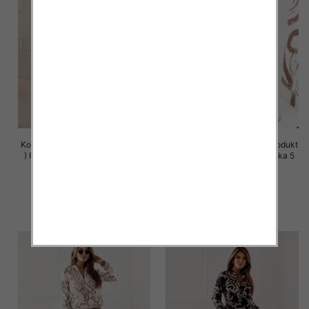
Komplet damskie (Polska produkt
Komplet damskie (Polska produkt
) Roz S-XL , Mix Kolor Paczka 5
) Roz S-XL , Mix Kolor Paczka 5
szt
szt
75.00 zł
75.00 zł
szczegóły
szczegóły