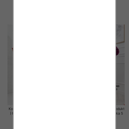
szt
szt
63.00 zł
63.00 zł
szczegóły
szczegóły
Komplet damskie (Polska produkt
Komplet damskie (Polska produkt
) Roz S-XL , Mix Kolor Paczka 5
) Roz S-XL , Mix Kolor Paczka 5
szt
szt
63.00 zł
63.00 zł