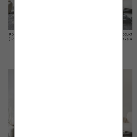
Komplet damskie (Polska produkt
Komplet damskie (Polska produkt
) Roz 44-50 , Mix Kolor Paczka 4
) Roz 44-50 , Mix Kolor Paczka 4
szt
szt
68.00 zł
68.00 zł
szczegóły
szczegóły