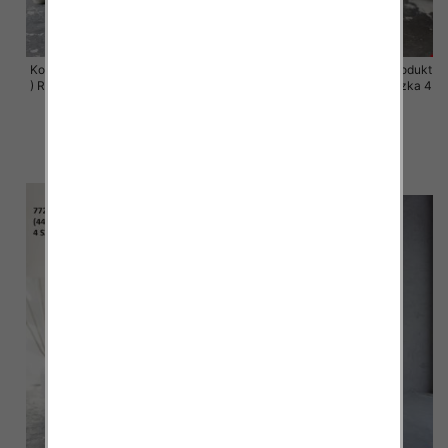
Komplet damskie (Polska produkt
Komplet damskie (Polska produkt
) Roz 44-50 , Mix Kolor Paczka 4
) Roz 44-50 , Mix Kolor Paczka 4
szt
szt
68.00 zł
68.00 zł
szczegóły
szczegóły