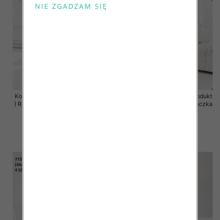
Komplet damskie (Polska produkt
Komplet damskie (Polska produkt
) Roz 2XL-4XL , Mix Kolor Paczka
) Roz 2XL-4XL , Mix Kolor Paczka
4 szt
4 szt
68.00 zł
68.00 zł
szczegóły
szczegóły