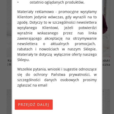
• ostatnio oglądanych produktów,
Materiały reklamowo - promocyjne wysyłamy
Klientom jedynie wówczas, gdy wyrazili na to
zgodę. Dotyczy to w szczególności newslettera
wysyłanego Klientowi, jeżeli potwierdzi
wyraźnie wskazanego przez nas linka
zawierającego akceptację na otrzymywanie
newslettera o aktualnych promocjach,
rabatach i nowościach w naszym Sklepie.
Materiały te dotyczą wyłącznie oferty naszego
Sklepu.
Komplet damskie (Polska produkt
Komplet damskie (Polska produkt
) Roz 2XL-4XL , Mix Kolor Paczka
) Roz 2XL-4XL , Mix Kolor Paczka
Wszelkie pytania, wnioski i sugestie odnoszące
4 szt
4 szt
się do ochrony Państwa prywatności, w
68.00 zł
68.00 zł
szczególności danych osobowych prosimy
szczegóły
szczegóły
zgłaszać na email