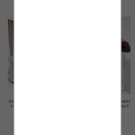
szczegóły
szczegóły
Komplet damskie (Polska produkt
Komplet damskie (Polska produkt
) Roz S-XL , Mix Kolor Paczka 5
) Roz S-XL , Mix Kolor Paczka 5
szt
szt
63.00 zł
63.00 zł
szczegóły
szczegóły