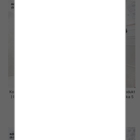
Komplet damskie (Polska produkt
Komplet damskie (Polska produkt
) Roz S-XL , Mix Kolor Paczka 5
) Roz S-XL , Mix Kolor Paczka 5
szt
szt
63.00 zł
63.00 zł
szczegóły
szczegóły