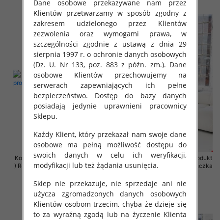
szczegóły
szczegóły
Dane osobowe przekazywane nam przez
Klientów przetwarzamy w sposób zgodny z
zakresem udzielonego przez Klientów
zezwolenia oraz wymogami prawa, w
szczególności zgodnie z ustawą z dnia 29
sierpnia 1997 r. o ochronie danych osobowych
(Dz. U. Nr 133, poz. 883 z późn. zm.). Dane
osobowe Klientów przechowujemy na
serwerach zapewniających ich pełne
bezpieczeństwo. Dostęp do bazy danych
posiadają jedynie uprawnieni pracownicy
Sklepu.
Każdy Klient, który przekazał nam swoje dane
osobowe ma pełną możliwość dostępu do
swoich danych w celu ich weryfikacji,
Komplet damskie (Polska produkt
Komplet damskie (Polska produkt
modyfikacji lub też żądania usunięcia.
) Roz 2XL-4XL , Mix Kolor Paczka
) Roz 2XL-4XL , Mix Kolor Paczka
4 szt
4 szt
Sklep nie przekazuje, nie sprzedaje ani nie
68.00 zł
68.00 zł
użycza zgromadzonych danych osobowych
szczegóły
szczegóły
Klientów osobom trzecim, chyba że dzieje się
to za wyraźną zgodą lub na życzenie Klienta