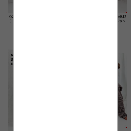
Komplet damskie (Polska produkt
Komplet damskie (Polska produkt
) Roz S-XL , Mix Kolor Paczka 5
) Roz S-XL , Mix Kolor Paczka 5
szt
szt
64.00 zł
64.00 zł
szczegóły
szczegóły