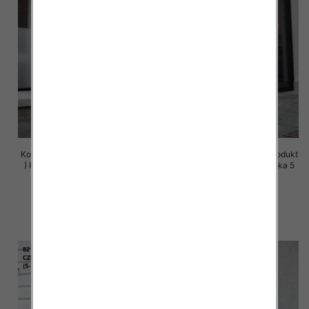
Komplet damskie (Polska produkt
Komplet damskie (Polska produkt
) Roz S-XL , Mix Kolor Paczka 5
) Roz S-XL , Mix Kolor Paczka 5
szt
szt
72.00 zł
72.00 zł
szczegóły
szczegóły