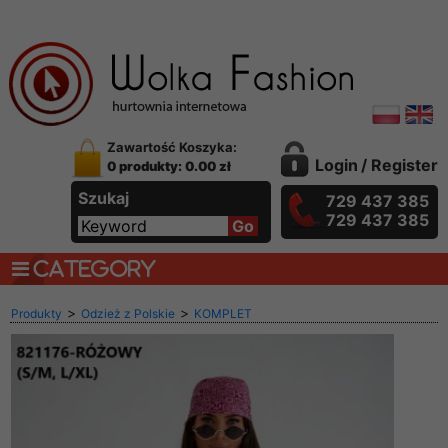
Zawartość Koszyka:
Login
/
Register
0 produkty: 0.00 zł
Szukaj
729 437 385
729 437 385
CATEGORY
>
>
Produkty
Odzież z Polskie
KOMPLET