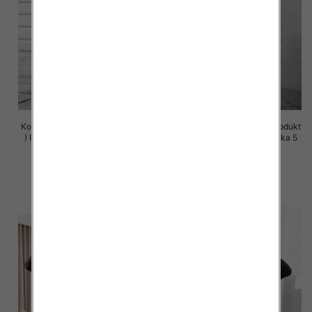
Komplet damskie (Polska produkt
Komplet damskie (Polska produkt
) Roz S-XL , Mix Kolor Paczka 5
) Roz S-XL , Mix Kolor Paczka 5
szt
szt
72.00 zł
72.00 zł
szczegóły
szczegóły