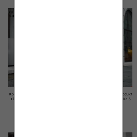
Komplet damskie (Polska produkt
Komplet damskie (Polska produkt
) Roz S-XL , Mix Kolor Paczka 5
) Roz S-XL , Mix Kolor Paczka 5
szt
szt
72.00 zł
72.00 zł
szczegóły
szczegóły