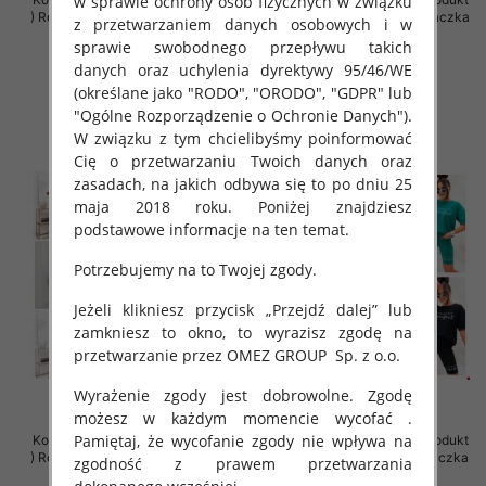
w sprawie ochrony osób fizycznych w związku
) Roz Standard , Mix Kolor Paczka
) Roz Standard , Mix Kolor Paczka
z przetwarzaniem danych osobowych i w
5 szt
5 szt
sprawie swobodnego przepływu takich
57.00 zł
65.00 zł
danych oraz uchylenia dyrektywy 95/46/WE
(określane jako "RODO", "ORODO", "GDPR" lub
szczegóły
szczegóły
"Ogólne Rozporządzenie o Ochronie Danych").
W związku z tym chcielibyśmy poinformować
Cię o przetwarzaniu Twoich danych oraz
zasadach, na jakich odbywa się to po dniu 25
maja 2018 roku. Poniżej znajdziesz
podstawowe informacje na ten temat.
Potrzebujemy na to Twojej zgody.
Jeżeli klikniesz przycisk „Przejdź dalej” lub
zamkniesz to okno, to wyrazisz zgodę na
przetwarzanie przez OMEZ GROUP
Sp. z o.o.
Wyrażenie zgody jest dobrowolne. Zgodę
możesz w każdym momencie wycofać .
Pamiętaj, że wycofanie zgody nie wpływa na
Komplet damskie (Polska produkt
Komplet damskie (Polska produkt
) Roz Standard , Mix Kolor Paczka
) Roz Standard, Mix Kolor Paczka
zgodność z prawem przetwarzania
5 szt
5 szt