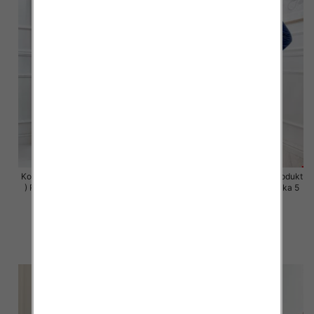
Komplet damskie (Polska produkt
Komplet damskie (Polska produkt
) Roz S-XL , Mix Kolor Paczka 5
) Roz S-XL , Mix Kolor Paczka 5
szt
szt
63.00 zł
63.00 zł
szczegóły
szczegóły