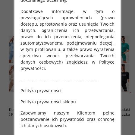
dokonanego wcześniej.
79.00 zł
42.00 zł
Dodatkowe informacje, w tym o
szczegóły
szczegóły
przysługujących uprawnieniach (prawo
dostępu, sprostowania oraz usunięcia Twoich
danych, ograniczenia ich przetwarzania,
prawo do ich przenoszenia, niepodlegania
zautomatyzowanemu podejmowaniu decyzji,
w tym profilowaniu, a także prawo wyrażenia
sprzeciwu wobec przetwarzania Twoich
danych osobowych) znajdziesz w Polityce
prywatności.
---------------------------------------------------
Polityka prywatności
Polityka prywatności sklepu
Komplet damskie (Polska produkt
Komplet damskie (Polska produkt
Zapewniamy naszym Klientom pełne
) Roz Standard, Mix Kolor Paczka
) Roz Standard, Mix Kolor Paczka
poszanowanie ich prywatności oraz ochronę
5 szt
5 szt
ich danych osobowych.
42.00 zł
65.00 zł