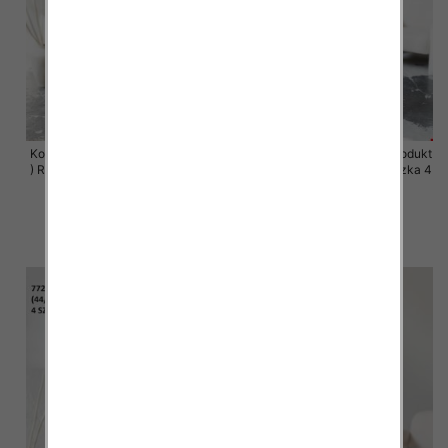
Komplet damskie (Polska produkt
Komplet damskie (Polska produkt
) Roz 44-50 , Mix Kolor Paczka 4
) Roz 44-50 , Mix Kolor Paczka 4
szt
szt
68.00 zł
68.00 zł
szczegóły
szczegóły