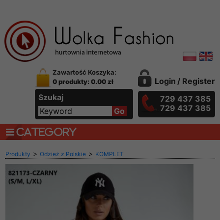
Zawartość Koszyka:
Login
/
Register
0 produkty: 0.00 zł
Szukaj
729 437 385
729 437 385
CATEGORY
>
>
Produkty
Odzież z Polskie
KOMPLET