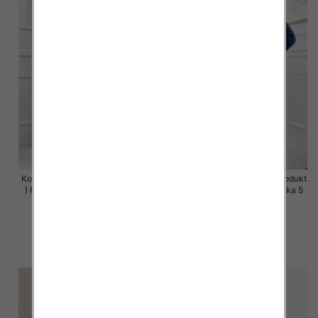
Komplet damskie (Polska produkt
Komplet damskie (Polska produkt
) Roz S-XL , Mix Kolor Paczka 5
) Roz S-XL , Mix Kolor Paczka 5
szt
szt
63.00 zł
63.00 zł
szczegóły
szczegóły