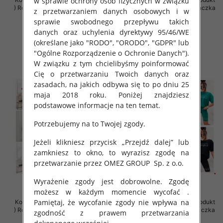
w sprawie ochrony osób fizycznych w związku
) Roz Standard , Mix Kolor Paczka
) Roz Standard , Mix Kolor Paczka
z przetwarzaniem danych osobowych i w
5 szt
5 szt
sprawie swobodnego przepływu takich
57.00 zł
65.00 zł
danych oraz uchylenia dyrektywy 95/46/WE
(określane jako "RODO", "ORODO", "GDPR" lub
szczegóły
szczegóły
"Ogólne Rozporządzenie o Ochronie Danych").
W związku z tym chcielibyśmy poinformować
Cię o przetwarzaniu Twoich danych oraz
zasadach, na jakich odbywa się to po dniu 25
maja 2018 roku. Poniżej znajdziesz
podstawowe informacje na ten temat.
Potrzebujemy na to Twojej zgody.
Jeżeli klikniesz przycisk „Przejdź dalej” lub
zamkniesz to okno, to wyrazisz zgodę na
przetwarzanie przez OMEZ GROUP
Sp. z o.o.
Wyrażenie zgody jest dobrowolne. Zgodę
możesz w każdym momencie wycofać .
Pamiętaj, że wycofanie zgody nie wpływa na
Komplet damskie (Polska produkt
Komplet damskie (Polska produkt
) Roz Standard , Mix Kolor Paczka
) Roz Standard, Mix Kolor Paczka
zgodność z prawem przetwarzania
5 szt
5 szt