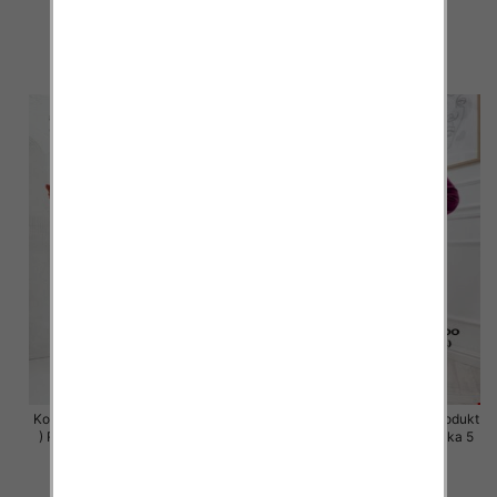
szt
szt
63.00 zł
63.00 zł
szczegóły
szczegóły
Komplet damskie (Polska produkt
Komplet damskie (Polska produkt
) Roz S-XL , Mix Kolor Paczka 5
) Roz S-XL , Mix Kolor Paczka 5
szt
szt
63.00 zł
63.00 zł