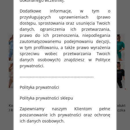
dokonanego wcześniej.
79.00 zł
42.00 zł
Dodatkowe informacje, w tym o
szczegóły
szczegóły
przysługujących uprawnieniach (prawo
dostępu, sprostowania oraz usunięcia Twoich
danych, ograniczenia ich przetwarzania,
prawo do ich przenoszenia, niepodlegania
zautomatyzowanemu podejmowaniu decyzji,
w tym profilowaniu, a także prawo wyrażenia
sprzeciwu wobec przetwarzania Twoich
danych osobowych) znajdziesz w Polityce
prywatności.
---------------------------------------------------
Polityka prywatności
Polityka prywatności sklepu
Komplet damskie (Polska produkt
Komplet damskie (Polska produkt
Zapewniamy naszym Klientom pełne
) Roz Standard, Mix Kolor Paczka
) Roz Standard, Mix Kolor Paczka
poszanowanie ich prywatności oraz ochronę
5 szt
5 szt
ich danych osobowych.
42.00 zł
65.00 zł