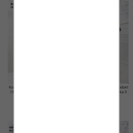
Komplet damskie (Polska produkt
Komplet damskie (Polska produkt
) Roz S-XL , Mix Kolor Paczka 5
) Roz S-XL , Mix Kolor Paczka 5
szt
szt
63.00 zł
63.00 zł
szczegóły
szczegóły