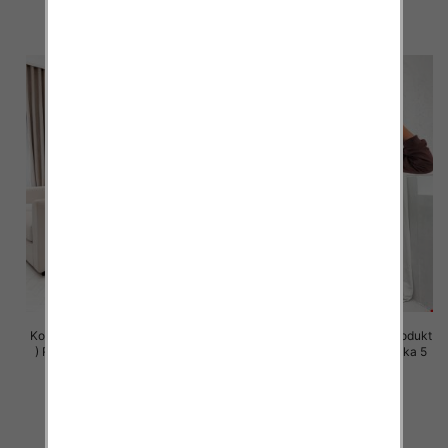
szczegóły
szczegóły
Komplet damskie (Polska produkt
Komplet damskie (Polska produkt
) Roz S-XL , Mix Kolor Paczka 5
) Roz S-XL , Mix Kolor Paczka 5
szt
szt
63.00 zł
63.00 zł
szczegóły
szczegóły