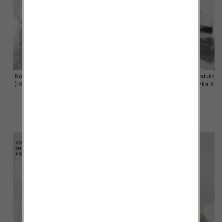
Komplet damskie (Polska produkt
Komplet damskie (Polska produkt
) Roz 44-50 , Mix Kolor Paczka 4
) Roz 44-50 , Mix Kolor Paczka 4
szt
szt
68.00 zł
68.00 zł
szczegóły
szczegóły