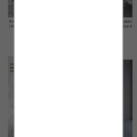
Komplet damskie (Polska produkt
Komplet damskie (Polska produkt
) Roz 44-50 , Mix Kolor Paczka 4
) Roz 44-50 , Mix Kolor Paczka 4
szt
szt
68.00 zł
68.00 zł
szczegóły
szczegóły