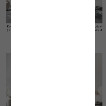
Komplet damskie (Polska produkt
Komplet damskie (Polska produkt
) Roz 44-50 , Mix Kolor Paczka 4
) Roz 44-50 , Mix Kolor Paczka 4
szt
szt
68.00 zł
68.00 zł
szczegóły
szczegóły