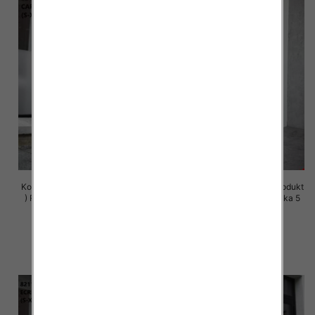
Komplet damskie (Polska produkt
Komplet damskie (Polska produkt
) Roz S-XL , Mix Kolor Paczka 5
) Roz S-XL , Mix Kolor Paczka 5
szt
szt
72.00 zł
72.00 zł
szczegóły
szczegóły