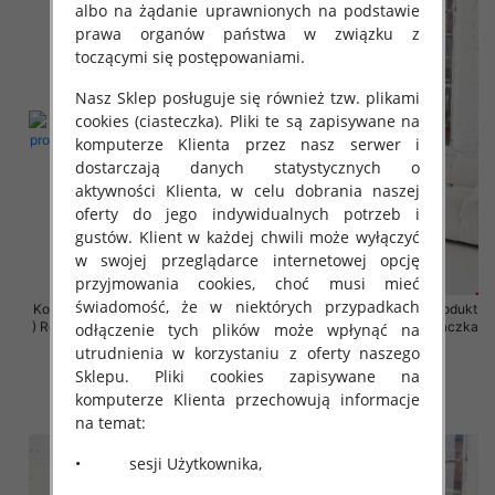
albo na żądanie uprawnionych na podstawie
prawa organów państwa w związku z
toczącymi się postępowaniami.
Nasz Sklep posługuje się również tzw. plikami
cookies (ciasteczka). Pliki te są zapisywane na
komputerze Klienta przez nasz serwer i
dostarczają danych statystycznych o
aktywności Klienta, w celu dobrania naszej
oferty do jego indywidualnych potrzeb i
gustów. Klient w każdej chwili może wyłączyć
w swojej przeglądarce internetowej opcję
przyjmowania cookies, choć musi mieć
świadomość, że w niektórych przypadkach
Komplet damskie (Polska produkt
Komplet damskie (Polska produkt
) Roz 2XL-4XL , Mix Kolor Paczka
) Roz 2XL-4XL , Mix Kolor Paczka
odłączenie tych plików może wpłynąć na
4 szt
4 szt
utrudnienia w korzystaniu z oferty naszego
Sklepu. Pliki cookies zapisywane na
68.00 zł
68.00 zł
komputerze Klienta przechowują informacje
szczegóły
szczegóły
na temat:
• sesji Użytkownika,