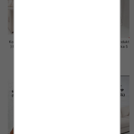
Komplet damskie (Polska produkt
Komplet damskie (Polska produkt
) Roz S-XL , Mix Kolor Paczka 5
) Roz S-XL , Mix Kolor Paczka 5
szt
szt
64.00 zł
64.00 zł
szczegóły
szczegóły