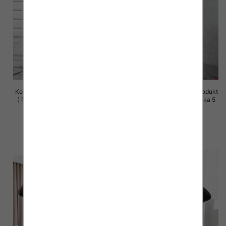
Komplet damskie (Polska produkt
Komplet damskie (Polska produkt
) Roz S-XL , Mix Kolor Paczka 5
) Roz S-XL , Mix Kolor Paczka 5
szt
szt
72.00 zł
72.00 zł
szczegóły
szczegóły