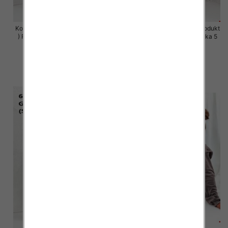
Komplet damskie (Polska produkt
Komplet damskie (Polska produkt
) Roz S-XL , Mix Kolor Paczka 5
) Roz S-XL , Mix Kolor Paczka 5
szt
szt
64.00 zł
64.00 zł
szczegóły
szczegóły