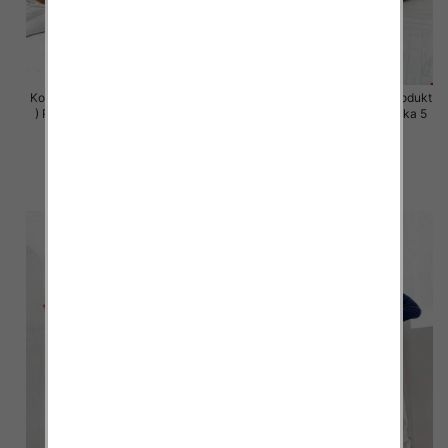
Komplet damskie (Polska produkt
Komplet damskie (Polska produkt
) Roz S-XL , Mix Kolor Paczka 5
) Roz S-XL , Mix Kolor Paczka 5
szt
szt
64.00 zł
64.00 zł
szczegóły
szczegóły