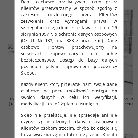
szczegóły
szczegóły
Dane osobowe przekazywane nam przez
Klientów przetwarzamy w sposób zgodny z
zakresem udzielonego przez Klientów
zezwolenia oraz wymogami prawa, w
szczególności zgodnie z ustawą z dnia 29
sierpnia 1997 r. o ochronie danych osobowych
(Dz. U. Nr 133, poz. 883 z późn. zm.). Dane
osobowe Klientów przechowujemy na
serwerach zapewniających ich pełne
bezpieczeństwo. Dostęp do bazy danych
posiadają jedynie uprawnieni pracownicy
Sklepu.
Każdy Klient, który przekazał nam swoje dane
osobowe ma pełną możliwość dostępu do
swoich danych w celu ich weryfikacji,
Komplet damskie (Polska produkt
Komplet damskie (Polska produkt
modyfikacji lub też żądania usunięcia.
) Roz 2XL-4XL , Mix Kolor Paczka
) Roz 2XL-4XL , Mix Kolor Paczka
4 szt
4 szt
Sklep nie przekazuje, nie sprzedaje ani nie
68.00 zł
68.00 zł
użycza zgromadzonych danych osobowych
szczegóły
szczegóły
Klientów osobom trzecim, chyba że dzieje się
to za wyraźną zgodą lub na życzenie Klienta