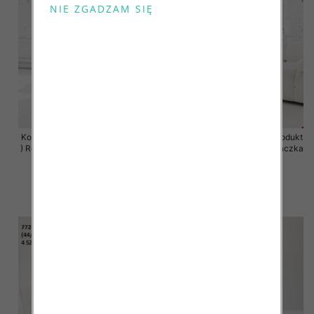
Komplet damskie (Polska produkt
Komplet damskie (Polska produkt
) Roz 2XL-4XL , Mix Kolor Paczka
) Roz 2XL-4XL , Mix Kolor Paczka
4 szt
4 szt
68.00 zł
68.00 zł
szczegóły
szczegóły