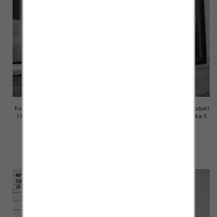
Komplet damskie (Polska produkt
Komplet damskie (Polska produkt
) Roz S-XL , Mix Kolor Paczka 5
) Roz S-XL , Mix Kolor Paczka 5
szt
szt
72.00 zł
72.00 zł
szczegóły
szczegóły