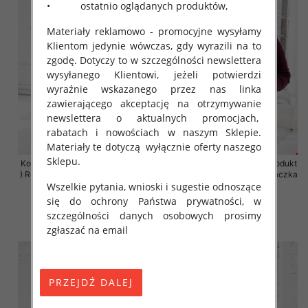
• ostatnio oglądanych produktów,
Materiały reklamowo - promocyjne wysyłamy
Klientom jedynie wówczas, gdy wyrazili na to
zgodę. Dotyczy to w szczególności newslettera
wysyłanego Klientowi, jeżeli potwierdzi
wyraźnie wskazanego przez nas linka
zawierającego akceptację na otrzymywanie
newslettera o aktualnych promocjach,
rabatach i nowościach w naszym Sklepie.
Materiały te dotyczą wyłącznie oferty naszego
Sklepu.
Komplet damskie (Polska produkt
Komplet damskie (Polska produkt
) Roz 2XL-4XL , Mix Kolor Paczka
) Roz 2XL-4XL , Mix Kolor Paczka
Wszelkie pytania, wnioski i sugestie odnoszące
4 szt
4 szt
się do ochrony Państwa prywatności, w
68.00 zł
68.00 zł
szczególności danych osobowych prosimy
szczegóły
szczegóły
zgłaszać na email