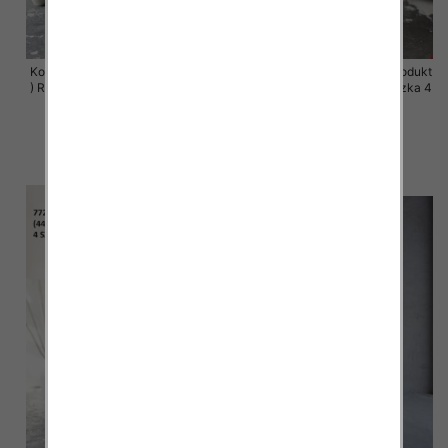
Komplet damskie (Polska produkt
Komplet damskie (Polska produkt
) Roz 44-50 , Mix Kolor Paczka 4
) Roz 44-50 , Mix Kolor Paczka 4
szt
szt
68.00 zł
68.00 zł
szczegóły
szczegóły