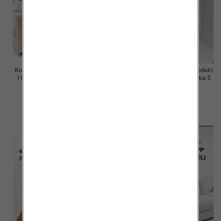
Komplet damskie (Polska produkt
Komplet damskie (Polska produkt
) Roz S-XL , Mix Kolor Paczka 5
) Roz S-XL , Mix Kolor Paczka 5
szt
szt
64.00 zł
64.00 zł
szczegóły
szczegóły