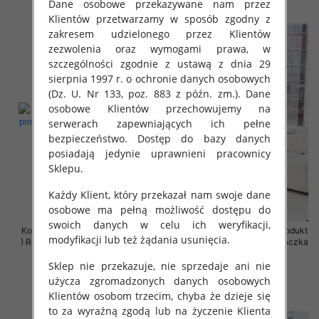
szczegóły
szczegóły
Dane osobowe przekazywane nam przez
Klientów przetwarzamy w sposób zgodny z
zakresem udzielonego przez Klientów
zezwolenia oraz wymogami prawa, w
szczególności zgodnie z ustawą z dnia 29
sierpnia 1997 r. o ochronie danych osobowych
(Dz. U. Nr 133, poz. 883 z późn. zm.). Dane
osobowe Klientów przechowujemy na
serwerach zapewniających ich pełne
bezpieczeństwo. Dostęp do bazy danych
posiadają jedynie uprawnieni pracownicy
Sklepu.
Każdy Klient, który przekazał nam swoje dane
osobowe ma pełną możliwość dostępu do
swoich danych w celu ich weryfikacji,
Komplet damskie (Polska produkt
Komplet damskie (Polska produkt
modyfikacji lub też żądania usunięcia.
) Roz 2XL-4XL , Mix Kolor Paczka
) Roz 2XL-4XL , Mix Kolor Paczka
4 szt
4 szt
Sklep nie przekazuje, nie sprzedaje ani nie
68.00 zł
68.00 zł
użycza zgromadzonych danych osobowych
szczegóły
szczegóły
Klientów osobom trzecim, chyba że dzieje się
to za wyraźną zgodą lub na życzenie Klienta