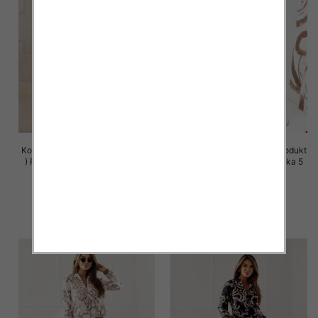
Komplet damskie (Polska produkt
Komplet damskie (Polska produkt
) Roz S-XL , Mix Kolor Paczka 5
) Roz S-XL , Mix Kolor Paczka 5
szt
szt
75.00 zł
75.00 zł
szczegóły
szczegóły