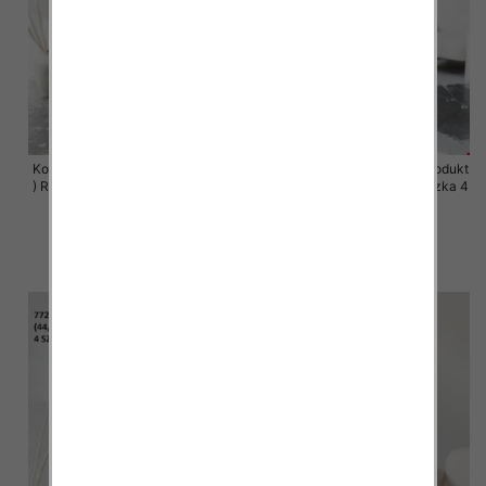
Komplet damskie (Polska produkt
Komplet damskie (Polska produkt
) Roz 44-50 , Mix Kolor Paczka 4
) Roz 44-50 , Mix Kolor Paczka 4
szt
szt
68.00 zł
68.00 zł
szczegóły
szczegóły