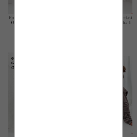
Komplet damskie (Polska produkt
Komplet damskie (Polska produkt
) Roz S-XL , Mix Kolor Paczka 5
) Roz S-XL , Mix Kolor Paczka 5
szt
szt
64.00 zł
64.00 zł
szczegóły
szczegóły