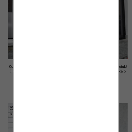
Komplet damskie (Polska produkt
Komplet damskie (Polska produkt
) Roz S-XL , Mix Kolor Paczka 5
) Roz S-XL , Mix Kolor Paczka 5
szt
szt
72.00 zł
72.00 zł
szczegóły
szczegóły