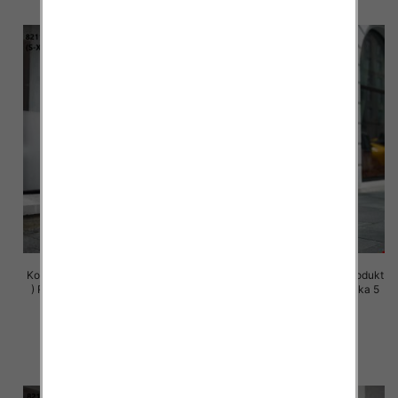
Komplet damskie (Polska produkt
Komplet damskie (Polska produkt
) Roz S-XL , Mix Kolor Paczka 5
) Roz S-XL , Mix Kolor Paczka 5
szt
szt
72.00 zł
72.00 zł
szczegóły
szczegóły