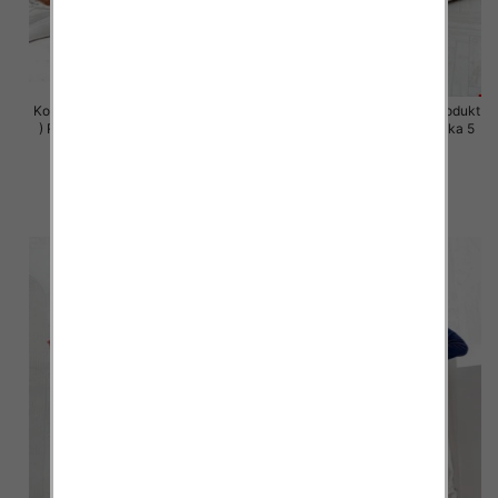
Komplet damskie (Polska produkt
Komplet damskie (Polska produkt
) Roz S-XL , Mix Kolor Paczka 5
) Roz S-XL , Mix Kolor Paczka 5
szt
szt
64.00 zł
64.00 zł
szczegóły
szczegóły