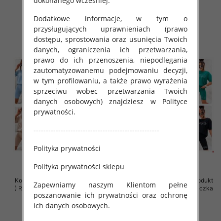
dokonanego wcześniej.
79.00 zł
42.00 zł
Dodatkowe informacje, w tym o
szczegóły
szczegóły
przysługujących uprawnieniach (prawo
dostępu, sprostowania oraz usunięcia Twoich
danych, ograniczenia ich przetwarzania,
prawo do ich przenoszenia, niepodlegania
zautomatyzowanemu podejmowaniu decyzji,
w tym profilowaniu, a także prawo wyrażenia
sprzeciwu wobec przetwarzania Twoich
danych osobowych) znajdziesz w Polityce
prywatności.
---------------------------------------------------
Polityka prywatności
Polityka prywatności sklepu
Komplet damskie (Polska produkt
Komplet damskie (Polska produkt
Zapewniamy naszym Klientom pełne
) Roz Standard, Mix Kolor Paczka
) Roz Standard, Mix Kolor Paczka
poszanowanie ich prywatności oraz ochronę
5 szt
5 szt
ich danych osobowych.
42.00 zł
65.00 zł