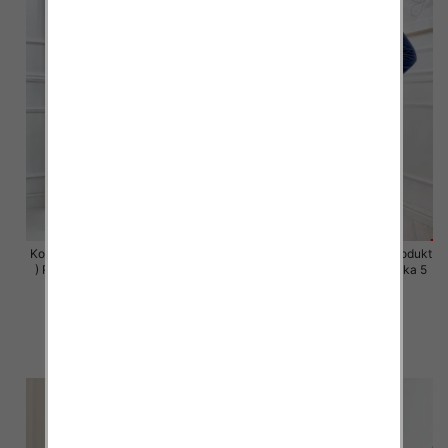
Komplet damskie (Polska produkt
Komplet damskie (Polska produkt
) Roz S-XL , Mix Kolor Paczka 5
) Roz S-XL , Mix Kolor Paczka 5
szt
szt
63.00 zł
63.00 zł
szczegóły
szczegóły