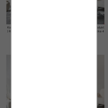
Komplet damskie (Polska produkt
Komplet damskie (Polska produkt
) Roz 44-50 , Mix Kolor Paczka 4
) Roz 44-50 , Mix Kolor Paczka 4
szt
szt
68.00 zł
68.00 zł
szczegóły
szczegóły