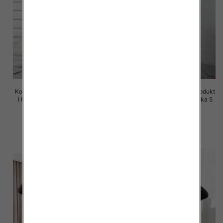
Komplet damskie (Polska produkt
Komplet damskie (Polska produkt
) Roz S-XL , Mix Kolor Paczka 5
) Roz S-XL , Mix Kolor Paczka 5
szt
szt
72.00 zł
72.00 zł
szczegóły
szczegóły