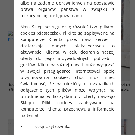
albo na żądanie uprawnionych na podstawie
prawa organów państwa w związku z
toczącymi się postępowaniami.
Nasz Sklep posługuje się również tzw. plikami
cookies (ciasteczka). Pliki te są zapisywane na
komputerze Klienta przez nasz serwer i
dostarczają danych statystycznych o
aktywności Klienta, w celu dobrania naszej
oferty do jego indywidualnych potrzeb i
gustów. Klient w każdej chwili może wyłączyć
w swojej przeglądarce internetowej opcję
przyjmowania cookies, choć musi mieć
świadomość, że w niektórych przypadkach
Komplet damskie (Polska produkt
Komplet damskie (Polska produkt
odłączenie tych plików może wpłynąć na
) Roz 2XL-4XL , Mix Kolor Paczka
) Roz 2XL-4XL , Mix Kolor Paczka
4 szt
4 szt
utrudnienia w korzystaniu z oferty naszego
Sklepu. Pliki cookies zapisywane na
68.00 zł
68.00 zł
komputerze Klienta przechowują informacje
szczegóły
szczegóły
na temat:
• sesji Użytkownika,