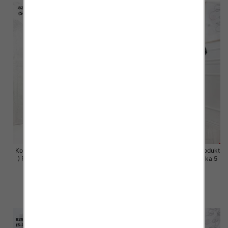
Komplet damskie (Polska produkt
Komplet damskie (Polska produkt
) Roz S-XL , Mix Kolor Paczka 5
) Roz S-XL , Mix Kolor Paczka 5
szt
szt
63.00 zł
63.00 zł
szczegóły
szczegóły