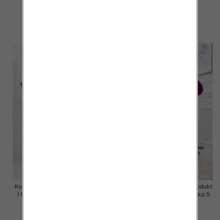
szt
szt
63.00 zł
63.00 zł
szczegóły
szczegóły
Komplet damskie (Polska produkt
Komplet damskie (Polska produkt
) Roz S-XL , Mix Kolor Paczka 5
) Roz S-XL , Mix Kolor Paczka 5
szt
szt
63.00 zł
63.00 zł