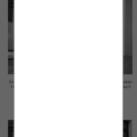
Komplet damskie (Polska produkt
Komplet damskie (Polska produkt
) Roz S-XL , Mix Kolor Paczka 5
) Roz S-XL , Mix Kolor Paczka 5
szt
szt
72.00 zł
72.00 zł
szczegóły
szczegóły