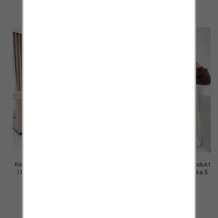
szczegóły
szczegóły
Komplet damskie (Polska produkt
Komplet damskie (Polska produkt
) Roz S-XL , Mix Kolor Paczka 5
) Roz S-XL , Mix Kolor Paczka 5
szt
szt
63.00 zł
63.00 zł
szczegóły
szczegóły