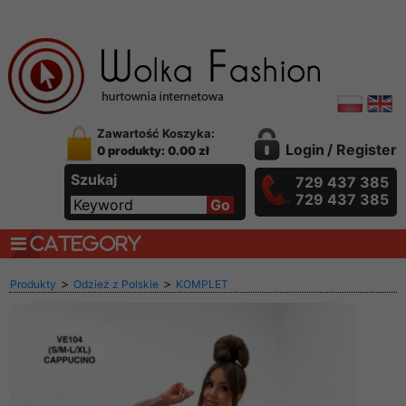
Zawartość Koszyka:
Login
/
Register
0 produkty: 0.00 zł
Szukaj
729 437 385
729 437 385
CATEGORY
>
>
Produkty
Odzież z Polskie
KOMPLET