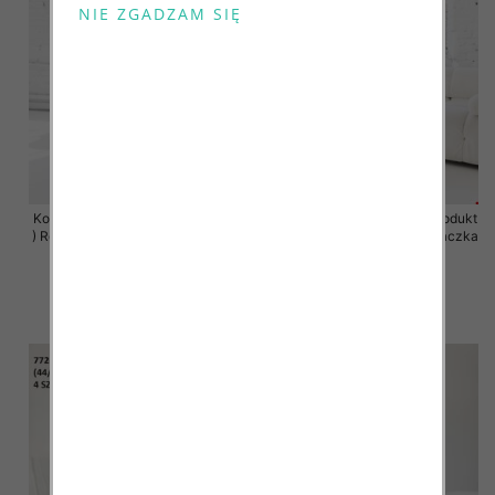
Komplet damskie (Polska produkt
Komplet damskie (Polska produkt
) Roz 2XL-4XL , Mix Kolor Paczka
) Roz 2XL-4XL , Mix Kolor Paczka
4 szt
4 szt
68.00 zł
68.00 zł
szczegóły
szczegóły