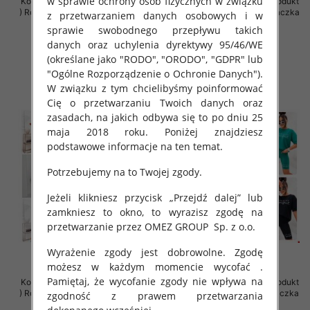
w sprawie ochrony osób fizycznych w związku
Komplet damskie (Polska produkt
Komplet damskie (Polska produkt
) Roz Standard , Mix Kolor Paczka
) Roz Standard , Mix Kolor Paczka
z przetwarzaniem danych osobowych i w
5 szt
5 szt
sprawie swobodnego przepływu takich
57.00 zł
65.00 zł
danych oraz uchylenia dyrektywy 95/46/WE
(określane jako "RODO", "ORODO", "GDPR" lub
szczegóły
szczegóły
"Ogólne Rozporządzenie o Ochronie Danych").
W związku z tym chcielibyśmy poinformować
Cię o przetwarzaniu Twoich danych oraz
zasadach, na jakich odbywa się to po dniu 25
maja 2018 roku. Poniżej znajdziesz
podstawowe informacje na ten temat.
Potrzebujemy na to Twojej zgody.
Jeżeli klikniesz przycisk „Przejdź dalej” lub
zamkniesz to okno, to wyrazisz zgodę na
przetwarzanie przez OMEZ GROUP
Sp. z o.o.
Wyrażenie zgody jest dobrowolne. Zgodę
możesz w każdym momencie wycofać .
Pamiętaj, że wycofanie zgody nie wpływa na
Komplet damskie (Polska produkt
Komplet damskie (Polska produkt
) Roz Standard , Mix Kolor Paczka
) Roz Standard, Mix Kolor Paczka
zgodność z prawem przetwarzania
5 szt
5 szt