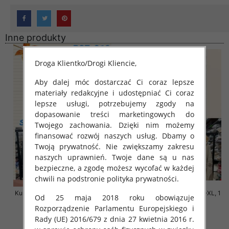
Inne produkty
Droga Klientko/Drogi Kliencie,
Aby dalej móc dostarczać Ci coraz lepsze
materiały redakcyjne i udostępniać Ci coraz
lepsze usługi, potrzebujemy zgody na
dopasowanie treści marketingowych do
Twojego zachowania. Dzięki nim możemy
finansować rozwój naszych usług. Dbamy o
Twoją prywatność. Nie zwiększamy zakresu
naszych uprawnień. Twoje dane są u nas
bezpieczne, a zgodę możesz wycofać w każdej
chwili na podstronie polityka prywatności.
Kurtki damskie cienki Roz S-M-L,
Kurtki damskie cienki Roz S-XL, 1
Od 25 maja 2018 roku obowiązuje
1 Kolor Paczka 3 szt
Kolor Paczka 3 szt
Rozporządzenie Parlamentu Europejskiego i
140.00 zł
140.00 zł
Rady (UE) 2016/679 z dnia 27 kwietnia 2016 r.
szczegóły
szczegóły