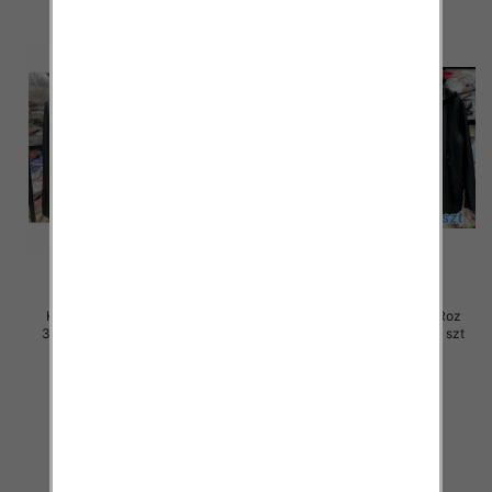
Kurtki damskie skórzana Roz
Kurtki damskie skórzana Roz
3XL-7XL, 1 Kolor Paczka 5 szt
3XL-7XL, 1 Kolor Paczka 5 szt
105.00 zł
100.00 zł
szczegóły
szczegóły