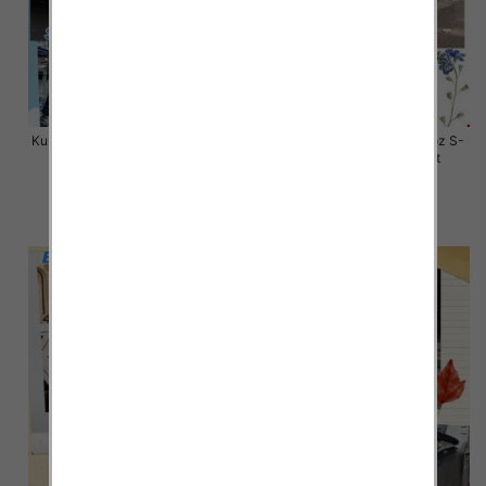
Kurtki damskie zimowe Roz S-M-
Kurtki damskie skórzana Roz S-
L, 1 Kolor Paczka 3 szt
XL, 1 Kolor Paczka 4 szt
80.00 zł
145.00 zł
szczegóły
szczegóły