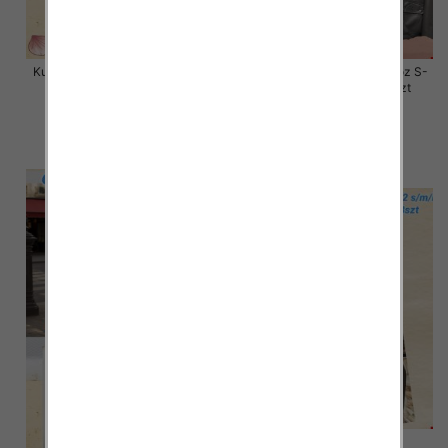
Kurtki damskie skórzana Roz S-
Kurtki damskie skórzana Roz S-
XL, 1 Kolor Paczka 4 szt
M-L, 1 Kolor Paczka 3 szt
135.00 zł
135.00 zł
szczegóły
szczegóły