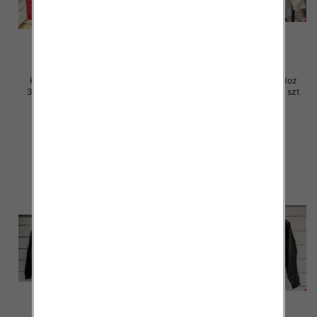
Kurtki damskie skórzana Roz
Kurtki damskie skórzana Roz
3XL-7XL, 1 Kolor Paczka 5 szt
3XL-7XL, 1 Kolor Paczka 5 szt
100.00 zł
100.00 zł
szczegóły
szczegóły