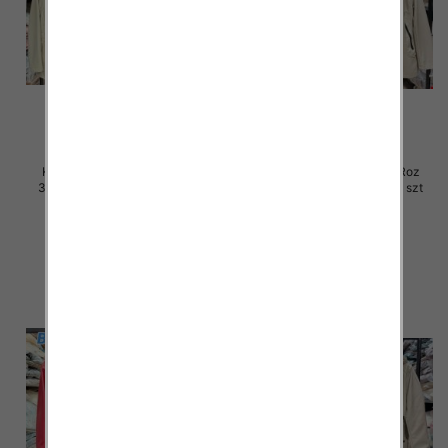
Kurtki damskie skórzana Roz
Kurtki damskie skórzana Roz
3XL-7XL, 1 Kolor Paczka 5 szt
3XL-7XL, 1 Kolor Paczka 5 szt
100.00 zł
100.00 zł
szczegóły
szczegóły