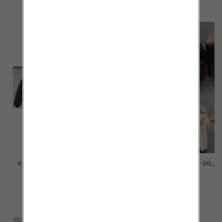
szczegóły
szczegóły
Kurtki damskie zimowe Roz M-
Kurtki damskie cienki Roz M-2XL,
2XL, 1 Kolor Paczka 5 szt
1 Kolor Paczka 5 szt
150.00 zł
145.00 zł
szczegóły
szczegóły