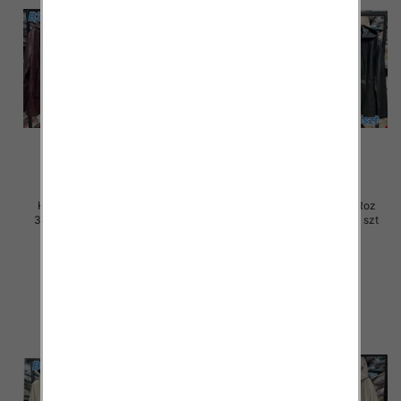
Kurtki damskie skórzana Roz
Kurtki damskie skórzana Roz
3XL-7XL, 1 Kolor Paczka 5 szt
3XL-7XL, 1 Kolor Paczka 5 szt
100.00 zł
100.00 zł
szczegóły
szczegóły