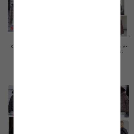
Kurtki damskie zimowe Roz M-
Kurtki damskie zimowe Roz M-
3XL, 1 Kolor Paczka 5 szt
3XL, 1 Kolor Paczka 5 szt
105.00 zł
85.00 zł
szczegóły
szczegóły