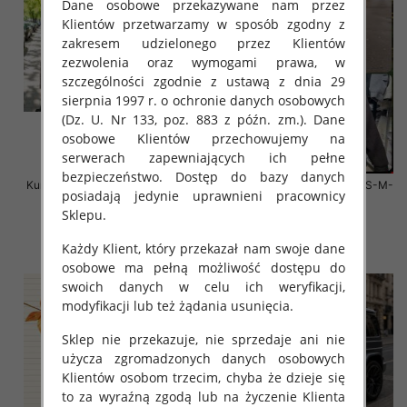
Dane osobowe przekazywane nam przez
Klientów przetwarzamy w sposób zgodny z
zakresem udzielonego przez Klientów
zezwolenia oraz wymogami prawa, w
szczególności zgodnie z ustawą z dnia 29
sierpnia 1997 r. o ochronie danych osobowych
(Dz. U. Nr 133, poz. 883 z późn. zm.). Dane
osobowe Klientów przechowujemy na
serwerach zapewniających ich pełne
bezpieczeństwo. Dostęp do bazy danych
Kurtki damskie zimowe Roz S-M-
Kurtki damskie zimowe Roz S-M-
posiadają jedynie uprawnieni pracownicy
L, 1 Kolor Paczka 3 szt
L, 1 Kolor Paczka 4 szt
Sklepu.
135.00 zł
135.00 zł
Każdy Klient, który przekazał nam swoje dane
szczegóły
szczegóły
osobowe ma pełną możliwość dostępu do
swoich danych w celu ich weryfikacji,
modyfikacji lub też żądania usunięcia.
Sklep nie przekazuje, nie sprzedaje ani nie
użycza zgromadzonych danych osobowych
Klientów osobom trzecim, chyba że dzieje się
to za wyraźną zgodą lub na życzenie Klienta