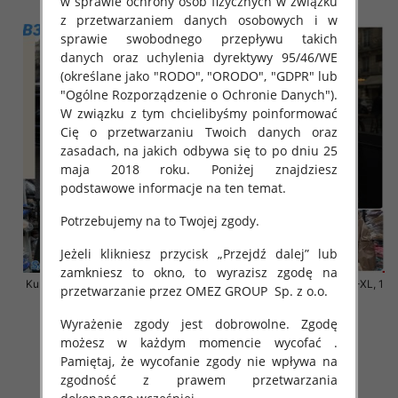
w sprawie ochrony osób fizycznych w związku
z przetwarzaniem danych osobowych i w
sprawie swobodnego przepływu takich
danych oraz uchylenia dyrektywy 95/46/WE
(określane jako "RODO", "ORODO", "GDPR" lub
"Ogólne Rozporządzenie o Ochronie Danych").
W związku z tym chcielibyśmy poinformować
Cię o przetwarzaniu Twoich danych oraz
zasadach, na jakich odbywa się to po dniu 25
maja 2018 roku. Poniżej znajdziesz
podstawowe informacje na ten temat.
Potrzebujemy na to Twojej zgody.
Jeżeli klikniesz przycisk „Przejdź dalej” lub
zamkniesz to okno, to wyrazisz zgodę na
Kurtki damskie cienki Roz S-XL, 1
Kurtki damskie cienki Roz S-XL, 1
przetwarzanie przez OMEZ GROUP
Sp. z o.o.
Kolor Paczka 3 szt
Kolor Paczka 3 szt
140.00 zł
140.00 zł
Wyrażenie zgody jest dobrowolne. Zgodę
możesz w każdym momencie wycofać .
szczegóły
szczegóły
Pamiętaj, że wycofanie zgody nie wpływa na
zgodność z prawem przetwarzania