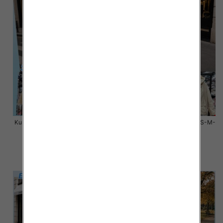
Kurtki damskie zimowe Roz S-M-
Kurtki damskie zimowe Roz S-M-
L, 1 Kolor Paczka 3 szt
L, 1 Kolor Paczka 3 szt
100.00 zł
100.00 zł
szczegóły
szczegóły