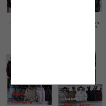
Kurtki damskie zimowe Roz S-
Kurtki damskie zimowe Roz S-
2XL, 1 Kolor Paczka 5 szt
2XL, 1 Kolor Paczka 5 szt
85.00 zł
78.00 zł
szczegóły
szczegóły