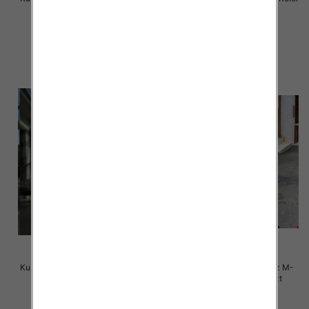
Paczka 5 szt
Paczka 5 szt
150.00 zł
150.00 zł
szczegóły
szczegóły
Kurtka alpaka Roz M-2XL, 1 Kolor
Kurtki damskie zimowe Roz M-
Paczka 5 szt
2XL, 1 Kolor Paczka 5 szt
150.00 zł
150.00 zł