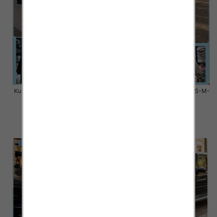
Kurtki damskie zimowe Roz S-M-
Kurtki damskie zimowe Roz S-M-
L, 1 Kolor Paczka 3 szt
L, 1 Kolor Paczka 3 szt
100.00 zł
80.00 zł
szczegóły
szczegóły