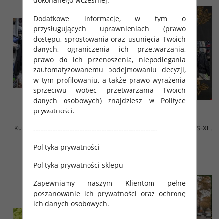
dokonanego wcześniej.
Dodatkowe informacje, w tym o
przysługujących uprawnieniach (prawo
dostępu, sprostowania oraz usunięcia Twoich
danych, ograniczenia ich przetwarzania,
prawo do ich przenoszenia, niepodlegania
zautomatyzowanemu podejmowaniu decyzji,
w tym profilowaniu, a także prawo wyrażenia
sprzeciwu wobec przetwarzania Twoich
danych osobowych) znajdziesz w Polityce
prywatności.
Kurtki damskie cienki Roz S-XL, 1
Kurtki damskie zimowe Roz S-XL,
---------------------------------------------------
Kolor Paczka 3 szt
1 Kolor Paczka 3 szt
Polityka prywatności
140.00 zł
135.00 zł
szczegóły
szczegóły
Polityka prywatności sklepu
Zapewniamy naszym Klientom pełne
poszanowanie ich prywatności oraz ochronę
ich danych osobowych.