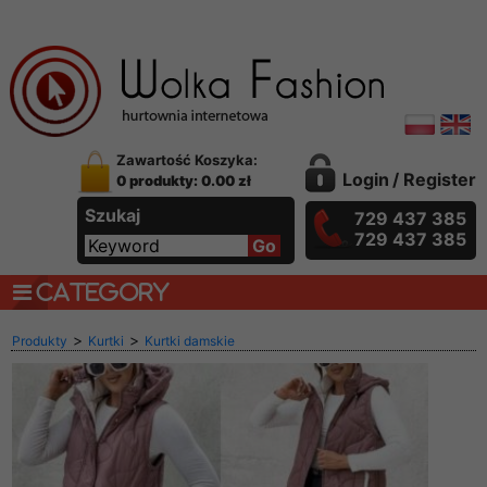
Zawartość Koszyka:
Login
/
Register
0 produkty: 0.00 zł
Szukaj
729 437 385
729 437 385
CATEGORY
>
>
Produkty
Kurtki
Kurtki damskie