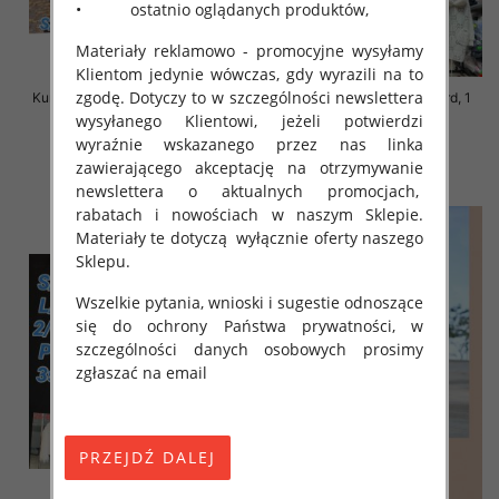
• ostatnio oglądanych produktów,
Materiały reklamowo - promocyjne wysyłamy
Klientom jedynie wówczas, gdy wyrazili na to
zgodę. Dotyczy to w szczególności newslettera
Kurtka alpaka Roz S-M-L, 1 Kolor
Kurtka alpaka Roz Standard, 1
Paczka 3 szt
Kolor Paczka 3 szt
wysyłanego Klientowi, jeżeli potwierdzi
wyraźnie wskazanego przez nas linka
145.00 zł
145.00 zł
zawierającego akceptację na otrzymywanie
szczegóły
szczegóły
newslettera o aktualnych promocjach,
rabatach i nowościach w naszym Sklepie.
Materiały te dotyczą wyłącznie oferty naszego
Sklepu.
Wszelkie pytania, wnioski i sugestie odnoszące
się do ochrony Państwa prywatności, w
szczególności danych osobowych prosimy
zgłaszać na email