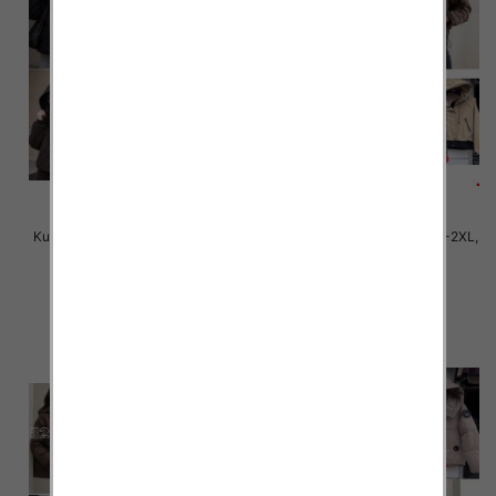
Kurtki damskie cienki Roz S-2XL,
Kurtki damskie cienki Roz S-2XL,
1 Kolor Paczka 5 szt
1 Kolor Paczka 5 szt
90.00 zł
88.00 zł
szczegóły
szczegóły