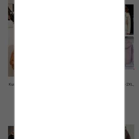
Kurtki damskie cienki Roz M-2XL,
Kurtki damskie cienki Roz S-2XL,
1 Kolor Paczka 5 szt
1 Kolor Paczka 5 szt
145.00 zł
90.00 zł
szczegóły
szczegóły