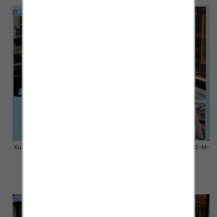
Kurtki damskie zimowe Roz S-M-
Kurtki damskie zimowe Roz S-M-
L, 1 Kolor Paczka 3 szt
L, 1 Kolor Paczka 3 szt
100.00 zł
100.00 zł
szczegóły
szczegóły