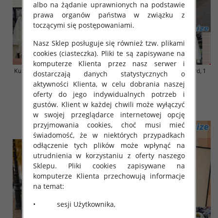
albo na żądanie uprawnionych na podstawie
prawa organów państwa w związku z
toczącymi się postępowaniami.
Nasz Sklep posługuje się również tzw. plikami
cookies (ciasteczka). Pliki te są zapisywane na
komputerze Klienta przez nasz serwer i
Kurtki damskie zimowe Roz S-M-
Kurtka alpaka Roz Standard, 1
dostarczają danych statystycznych o
L, 1 Kolor Paczka 3 szt
Kolor Paczka 3 szt
aktywności Klienta, w celu dobrania naszej
120.00 zł
135.00 zł
oferty do jego indywidualnych potrzeb i
gustów. Klient w każdej chwili może wyłączyć
szczegóły
szczegóły
w swojej przeglądarce internetowej opcję
przyjmowania cookies, choć musi mieć
świadomość, że w niektórych przypadkach
odłączenie tych plików może wpłynąć na
utrudnienia w korzystaniu z oferty naszego
Sklepu. Pliki cookies zapisywane na
komputerze Klienta przechowują informacje
na temat:
• sesji Użytkownika,