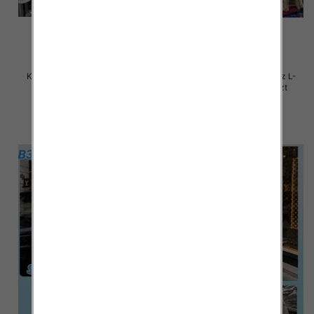
Kurtki damskie zimowe Roz L-
Kurtki damskie zimowe Roz L-
4XL, 1 Kolor Paczka 4 szt
4XL, 1 Kolor Paczka 4 szt
105.00 zł
105.00 zł
szczegóły
szczegóły