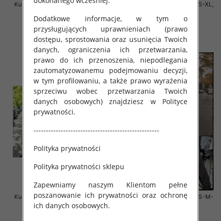
dokonanego wcześniej.
Kurtki damskie cienki Roz S-XL, 1
Kurtki damskie zimowe Roz S-XL,
Kolor Paczka 3 szt
1 Kolor Paczka 3 szt
Dodatkowe informacje, w tym o
140.00 zł
135.00 zł
przysługujących uprawnieniach (prawo
dostępu, sprostowania oraz usunięcia Twoich
szczegóły
szczegóły
danych, ograniczenia ich przetwarzania,
prawo do ich przenoszenia, niepodlegania
zautomatyzowanemu podejmowaniu decyzji,
w tym profilowaniu, a także prawo wyrażenia
sprzeciwu wobec przetwarzania Twoich
danych osobowych) znajdziesz w Polityce
prywatności.
---------------------------------------------------
Polityka prywatności
Polityka prywatności sklepu
Zapewniamy naszym Klientom pełne
poszanowanie ich prywatności oraz ochronę
Kurtki damskie zimowe Roz S-M-
Kurtki damskie zimowe Roz S-M-
ich danych osobowych.
L, 1 Kolor Paczka 3 szt
L, 1 Kolor Paczka 4 szt
135.00 zł
135.00 zł