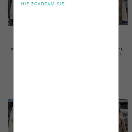
Kurtki damskie zimowe Roz L-
Kurtki damskie zimowe Roz L-
4XL, 1 Kolor Paczka 4 szt
4XL, 1 Kolor Paczka 4 szt
105.00 zł
105.00 zł
szczegóły
szczegóły