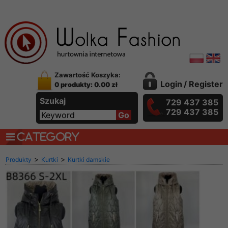
Zawartość Koszyka:
Login
/
Register
0 produkty: 0.00 zł
Szukaj
729 437 385
729 437 385
CATEGORY
>
>
Produkty
Kurtki
Kurtki damskie