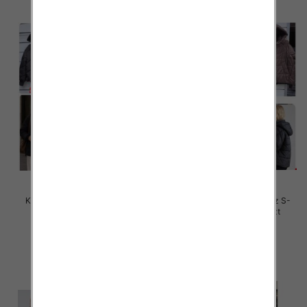
Kurtki damskie zimowe Roz S-
Kurtki damskie zimowe Roz S-
2XL, 1 Kolor Paczka 5 szt
2XL, 1 Kolor Paczka 5 szt
85.00 zł
78.00 zł
szczegóły
szczegóły