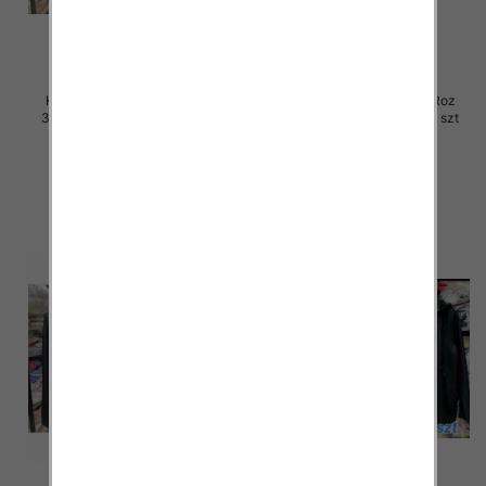
Kurtki damskie skórzana Roz
Kurtki damskie skórzana Roz
3XL-7XL, 1 Kolor Paczka 5 szt
3XL-7XL, 1 Kolor Paczka 5 szt
105.00 zł
105.00 zł
szczegóły
szczegóły