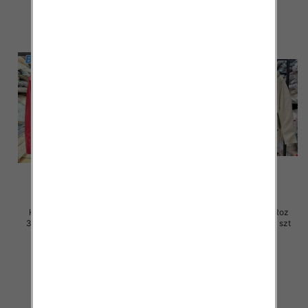
Kurtki damskie skórzana Roz
Kurtki damskie skórzana Roz
3XL-7XL, 1 Kolor Paczka 5 szt
3XL-7XL, 1 Kolor Paczka 5 szt
100.00 zł
100.00 zł
szczegóły
szczegóły