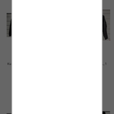
Kurtka alpaka Roz M-2XL, 1 Kolor
Kurtka alpaka Roz M-L-XL, 1
Paczka 5 szt
Kolor Paczka 5 szt
145.00 zł
140.00 zł
szczegóły
szczegóły