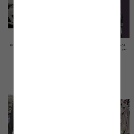
Kurtki damskie skórzana Roz S-
Kurtki damskie skórzana Roz
M-L, 1 Kolor Paczka 3 szt
3XL-7XL, 1 Kolor Paczka 5 szt
120.00 zł
105.00 zł
szczegóły
szczegóły