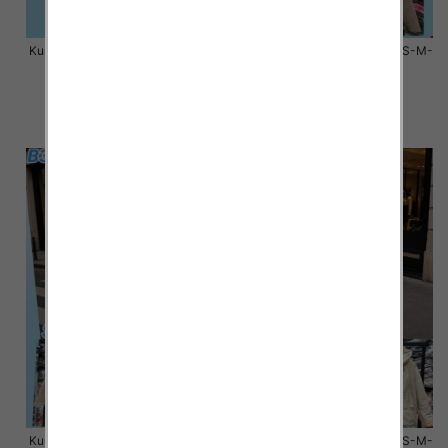
Kurtki damskie zimowe Roz S-M-
Kurtki damskie zimowe Roz S-M-
L, 1 Kolor Paczka 3 szt
L, 1 Kolor Paczka 3 szt
100.00 zł
100.00 zł
szczegóły
szczegóły
Kurtki damskie zimowe Roz S-M-
Kurtki damskie zimowe Roz S-M-