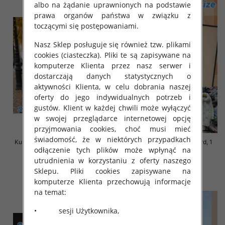
albo na żądanie uprawnionych na podstawie
prawa organów państwa w związku z
toczącymi się postępowaniami.
Nasz Sklep posługuje się również tzw. plikami
cookies (ciasteczka). Pliki te są zapisywane na
komputerze Klienta przez nasz serwer i
dostarczają danych statystycznych o
aktywności Klienta, w celu dobrania naszej
oferty do jego indywidualnych potrzeb i
gustów. Klient w każdej chwili może wyłączyć
w swojej przeglądarce internetowej opcję
przyjmowania cookies, choć musi mieć
świadomość, że w niektórych przypadkach
Kurtka alpaka Roz S-M-L, 1 Kolor
Kurtka alpaka Roz Standard, 1
odłączenie tych plików może wpłynąć na
Paczka 3 szt
Kolor Paczka 3 szt
utrudnienia w korzystaniu z oferty naszego
145.00 zł
145.00 zł
Sklepu. Pliki cookies zapisywane na
szczegóły
szczegóły
komputerze Klienta przechowują informacje
na temat:
• sesji Użytkownika,