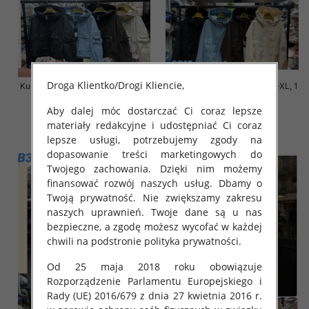
Droga Klientko/Drogi Kliencie,
Kurtki damskie cienki Roz S-M-L,
Kurtki damskie cienki Roz S-XL, 1
1 Kolor Paczka 3 szt
Kolor Paczka 3 szt
Aby dalej móc dostarczać Ci coraz lepsze
140.00 zł
140.00 zł
materiały redakcyjne i udostępniać Ci coraz
szczegóły
szczegóły
lepsze usługi, potrzebujemy zgody na
dopasowanie treści marketingowych do
Twojego zachowania. Dzięki nim możemy
finansować rozwój naszych usług. Dbamy o
Twoją prywatność. Nie zwiększamy zakresu
naszych uprawnień. Twoje dane są u nas
bezpieczne, a zgodę możesz wycofać w każdej
chwili na podstronie polityka prywatności.
Od 25 maja 2018 roku obowiązuje
Rozporządzenie Parlamentu Europejskiego i
Rady (UE) 2016/679 z dnia 27 kwietnia 2016 r.