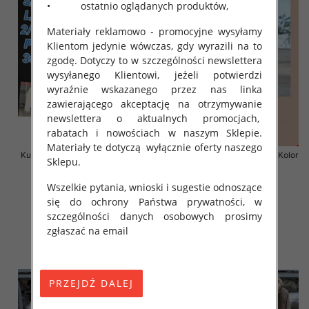
• ostatnio oglądanych produktów,
Materiały reklamowo - promocyjne wysyłamy
Klientom jedynie wówczas, gdy wyrazili na to
zgodę. Dotyczy to w szczególności newslettera
wysyłanego Klientowi, jeżeli potwierdzi
wyraźnie wskazanego przez nas linka
zawierającego akceptację na otrzymywanie
newslettera o aktualnych promocjach,
rabatach i nowościach w naszym Sklepie.
Materiały te dotyczą wyłącznie oferty naszego
Kurtka alpaka Roz S-3XL, 1 Kolor
Kurtka alpaka Roz S-3XL, 1 Kolor
Sklepu.
Paczka 3 szt
Paczka 3 szt
165.00 zł
175.00 zł
Wszelkie pytania, wnioski i sugestie odnoszące
się do ochrony Państwa prywatności, w
szczegóły
szczegóły
szczególności danych osobowych prosimy
zgłaszać na email