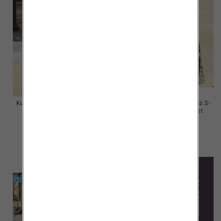
Kurtki damskie skórzana Roz S-
Kurtki damskie skórzana Roz S-
M-L, 1 Kolor Paczka 3 szt
M-L, 1 Kolor Paczka 3 szt
135.00 zł
120.00 zł
szczegóły
szczegóły