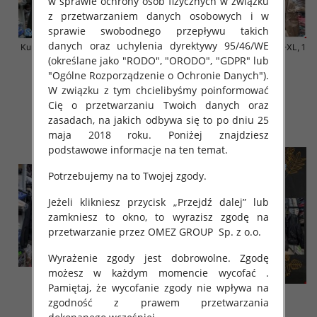
w sprawie ochrony osób fizycznych w związku
z przetwarzaniem danych osobowych i w
sprawie swobodnego przepływu takich
danych oraz uchylenia dyrektywy 95/46/WE
Kurtki damskie cienki Roz S-XL, 1
Kurtki damskie cienki Roz S-XL, 1
Kolor Paczka 3 szt
Kolor Paczka 3 szt
(określane jako "RODO", "ORODO", "GDPR" lub
"Ogólne Rozporządzenie o Ochronie Danych").
140.00 zł
140.00 zł
W związku z tym chcielibyśmy poinformować
szczegóły
szczegóły
Cię o przetwarzaniu Twoich danych oraz
zasadach, na jakich odbywa się to po dniu 25
maja 2018 roku. Poniżej znajdziesz
podstawowe informacje na ten temat.
Potrzebujemy na to Twojej zgody.
Jeżeli klikniesz przycisk „Przejdź dalej” lub
zamkniesz to okno, to wyrazisz zgodę na
przetwarzanie przez OMEZ GROUP
Sp. z o.o.
Wyrażenie zgody jest dobrowolne. Zgodę
możesz w każdym momencie wycofać .
Pamiętaj, że wycofanie zgody nie wpływa na
zgodność z prawem przetwarzania