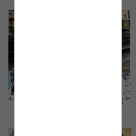
szczegóły
szczegóły
Kurtki damskie zimowe Roz S-M-
Kurtki damskie skórzana Roz S-
L, 1 Kolor Paczka 3 szt
XL, 1 Kolor Paczka 4 szt
80.00 zł
145.00 zł
szczegóły
szczegóły