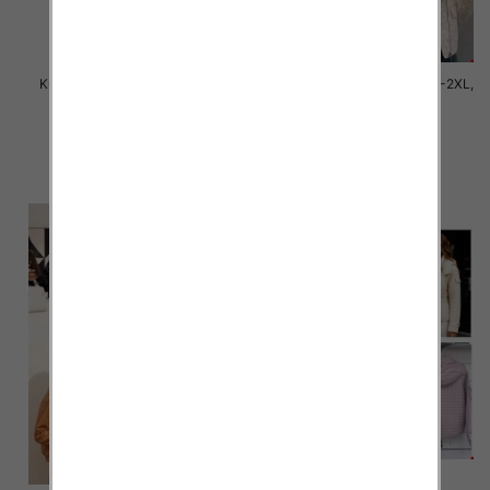
Kurtki damskie zimowe Roz M-
Kurtki damskie cienki Roz M-2XL,
2XL, 1 Kolor Paczka 5 szt
1 Kolor Paczka 5 szt
150.00 zł
145.00 zł
szczegóły
szczegóły