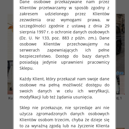
Dane osobowe przekazywane nam przez
szczegóły
szczegóły
Klientów przetwarzamy w sposób zgodny z
zakresem udzielonego przez Klientów
zezwolenia oraz wymogami prawa, w
szczególności zgodnie z ustawą z dnia 29
sierpnia 1997 r. o ochronie danych osobowych
(Dz. U. Nr 133, poz. 883 z późn. zm.). Dane
osobowe Klientów przechowujemy na
serwerach zapewniających ich pełne
bezpieczeństwo. Dostęp do bazy danych
posiadają jedynie uprawnieni pracownicy
Sklepu.
Każdy Klient, który przekazał nam swoje dane
osobowe ma pełną możliwość dostępu do
swoich danych w celu ich weryfikacji,
modyfikacji lub też żądania usunięcia.
Kurtki damskie zimowe Roz S-M-
Kurtka alpaka Roz Standard, 1
L, 1 Kolor Paczka 3 szt
Kolor Paczka 3 szt
Sklep nie przekazuje, nie sprzedaje ani nie
120.00 zł
135.00 zł
użycza zgromadzonych danych osobowych
szczegóły
szczegóły
Klientów osobom trzecim, chyba że dzieje się
to za wyraźną zgodą lub na życzenie Klienta