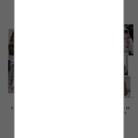
90.00 zł
88.00 zł
szczegóły
szczegóły
Kurtki damskie zimowe Roz M-
Kurtki damskie zimowe Roz M-
3XL, 1 Kolor Paczka 5 szt
3XL, 1 Kolor Paczka 5 szt
105.00 zł
85.00 zł
szczegóły
szczegóły