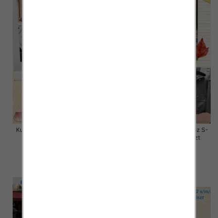
Kurtki damskie skórzana Roz S-
Kurtki damskie skórzana Roz S-
XL, 1 Kolor Paczka 4 szt
M-L, 1 Kolor Paczka 3 szt
135.00 zł
135.00 zł
szczegóły
szczegóły