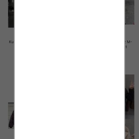
Kurtka alpaka Roz M-2XL, 1 Kolor
Kurtki damskie zimowe Roz M-
Paczka 5 szt
2XL, 1 Kolor Paczka 5 szt
150.00 zł
150.00 zł
szczegóły
szczegóły