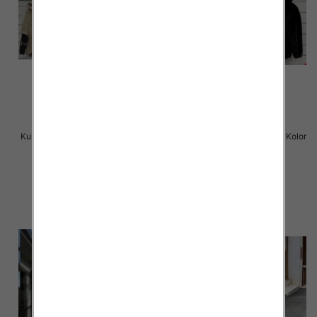
Kurtka alpaka Roz M-2XL, 1 Kolor
Kurtka alpaka Roz M-2XL, 1 Kolor
Paczka 5 szt
Paczka 5 szt
150.00 zł
150.00 zł
szczegóły
szczegóły