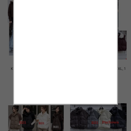
Kurtki damskie zimowe Roz S-
Kamizelki damskie Roz M-2XL, 1
2XL, 1 Kolor Paczka 5 szt
Kolor Paczka 4 szt
75.00 zł
60.00 zł
szczegóły
szczegóły