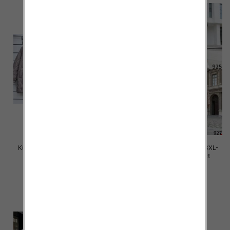
Kurtki damskie cienki Roz 3XL-
Kurtki damskie cienki Roz 3XL-
7XL, 1 Kolor Paczka 5 szt
7XL, 1 Kolor Paczka 5 szt
85.00 zł
65.00 zł
szczegóły
szczegóły