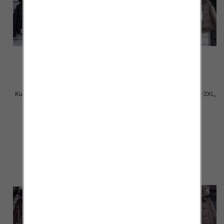
Kurtki damskie cienki Roz S-2XL,
Kurtki damskie cienki Roz S-2XL,
1 Kolor Paczka 5 szt
1 Kolor Paczka 5 szt
75.00 zł
75.00 zł
szczegóły
szczegóły