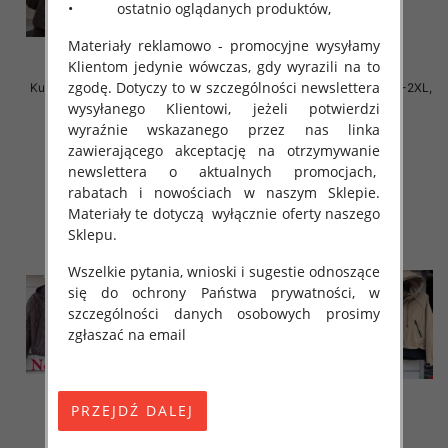
• ostatnio oglądanych produktów,
Materiały reklamowo - promocyjne wysyłamy
Klientom jedynie wówczas, gdy wyrazili na to
zgodę. Dotyczy to w szczególności newslettera
Kurtki damskie cienki Roz S-2XL,
Kurtki damskie cienki Roz S-2XL,
1 Kolor Paczka 5 szt
1 Kolor Paczka 5 szt
wysyłanego Klientowi, jeżeli potwierdzi
wyraźnie wskazanego przez nas linka
90.00 zł
90.00 zł
zawierającego akceptację na otrzymywanie
szczegóły
szczegóły
newslettera o aktualnych promocjach,
rabatach i nowościach w naszym Sklepie.
Materiały te dotyczą wyłącznie oferty naszego
Sklepu.
Wszelkie pytania, wnioski i sugestie odnoszące
się do ochrony Państwa prywatności, w
szczególności danych osobowych prosimy
zgłaszać na email