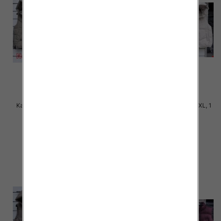
Kamizelki damskie Roz S-2XL, 1
Kamizelki damskie Roz S-2XL, 1
Kolor Paczka 5 szt
Kolor Paczka 5 szt
60.00 zł
60.00 zł
szczegóły
szczegóły