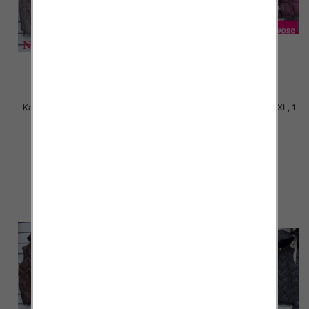
Kamizelki damskie Roz S-2XL, 1
Kamizelki damskie Roz S-2XL, 1
Kolor Paczka 5 szt
Kolor Paczka 5 szt
60.00 zł
60.00 zł
szczegóły
szczegóły