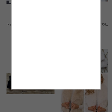
Kamizelki damskie Roz 3XL-7XL,
Kamizelki damskie Roz 3XL-7XL,
1 Kolor Paczka 5 szt
1 Kolor Paczka 5 szt
55.00 zł
55.00 zł
szczegóły
szczegóły