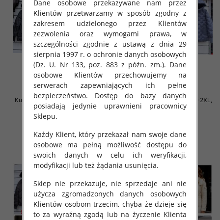
Dane osobowe przekazywane nam przez
Klientów przetwarzamy w sposób zgodny z
zakresem udzielonego przez Klientów
zezwolenia oraz wymogami prawa, w
szczególności zgodnie z ustawą z dnia 29
sierpnia 1997 r. o ochronie danych osobowych
(Dz. U. Nr 133, poz. 883 z późn. zm.). Dane
osobowe Klientów przechowujemy na
serwerach zapewniających ich pełne
bezpieczeństwo. Dostęp do bazy danych
Kurtki damskie cienki Roz S-2XL,
Kurtki damskie cienki Roz S-2XL,
posiadają jedynie uprawnieni pracownicy
1 Kolor Paczka 5 szt
1 Kolor Paczka 5 szt
Sklepu.
95.00 zł
95.00 zł
Każdy Klient, który przekazał nam swoje dane
szczegóły
szczegóły
osobowe ma pełną możliwość dostępu do
swoich danych w celu ich weryfikacji,
modyfikacji lub też żądania usunięcia.
Sklep nie przekazuje, nie sprzedaje ani nie
użycza zgromadzonych danych osobowych
Klientów osobom trzecim, chyba że dzieje się
to za wyraźną zgodą lub na życzenie Klienta