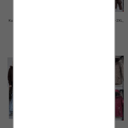
Kurtki damskie cienki Roz S-2XL,
Kurtki damskie cienki Roz S-2XL,
1 Kolor Paczka 5 szt
1 Kolor Paczka 5 szt
75.00 zł
75.00 zł
szczegóły
szczegóły