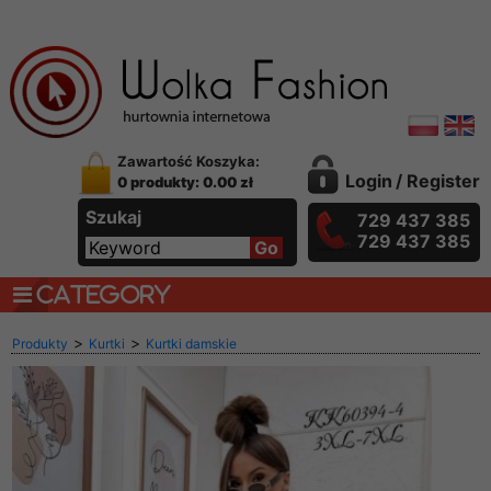
Zawartość Koszyka:
Login
/
Register
0 produkty: 0.00 zł
Szukaj
729 437 385
729 437 385
CATEGORY
>
>
Produkty
Kurtki
Kurtki damskie