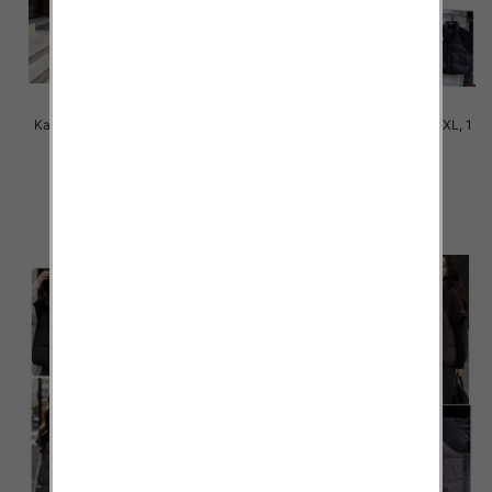
Kamizelki damskie Roz M-2XL, 1
Kamizelki damskie Roz M-2XL, 1
Kolor Paczka 4 szt
Kolor Paczka 4 szt
120.00 zł
110.00 zł
szczegóły
szczegóły