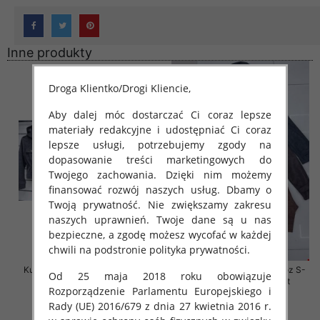
Inne produkty
Droga Klientko/Drogi Kliencie,
Aby dalej móc dostarczać Ci coraz lepsze
materiały redakcyjne i udostępniać Ci coraz
lepsze usługi, potrzebujemy zgody na
dopasowanie treści marketingowych do
Twojego zachowania. Dzięki nim możemy
finansować rozwój naszych usług. Dbamy o
Twoją prywatność. Nie zwiększamy zakresu
naszych uprawnień. Twoje dane są u nas
bezpieczne, a zgodę możesz wycofać w każdej
chwili na podstronie polityka prywatności.
Kurtki damskie skórzana Roz S-
Kurtki damskie skórzana Roz S-
Od 25 maja 2018 roku obowiązuje
XL, 1 Kolor Paczka 5 szt
XL, 1 Kolor Paczka 5 szt
Rozporządzenie Parlamentu Europejskiego i
95.00 zł
95.00 zł
Rady (UE) 2016/679 z dnia 27 kwietnia 2016 r.
szczegóły
szczegóły