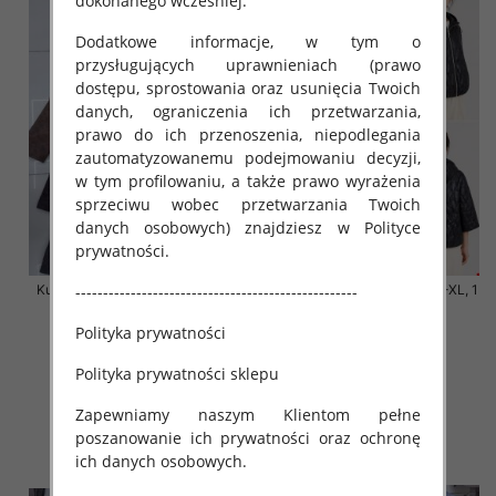
dokonanego wcześniej.
Dodatkowe informacje, w tym o
przysługujących uprawnieniach (prawo
dostępu, sprostowania oraz usunięcia Twoich
danych, ograniczenia ich przetwarzania,
prawo do ich przenoszenia, niepodlegania
zautomatyzowanemu podejmowaniu decyzji,
w tym profilowaniu, a także prawo wyrażenia
sprzeciwu wobec przetwarzania Twoich
danych osobowych) znajdziesz w Polityce
prywatności.
Kurtki damskie skórzana Roz S-
Kurtki damskie cienki Roz S-XL, 1
---------------------------------------------------
2XL, 1 Kolor Paczka 5 szt
Kolor Paczka 4 szt
Polityka prywatności
85.00 zł
90.00 zł
szczegóły
szczegóły
Polityka prywatności sklepu
Zapewniamy naszym Klientom pełne
poszanowanie ich prywatności oraz ochronę
ich danych osobowych.