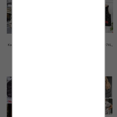
Kamizelki damskie Roz 3XL-7XL,
Kamizelki damskie Roz 3XL-7XL,
1 Kolor Paczka 5 szt
1 Kolor Paczka 4 szt
70.00 zł
85.00 zł
szczegóły
szczegóły