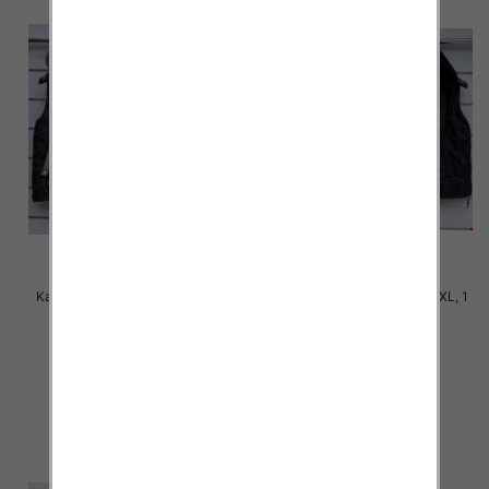
Kamizelki damskie Roz S-2XL, 1
Kamizelki damskie Roz S-2XL, 1
Kolor Paczka 5 szt
Kolor Paczka 5 szt
60.00 zł
60.00 zł
szczegóły
szczegóły