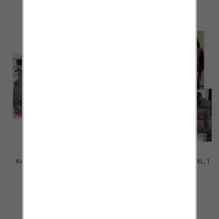
szczegóły
szczegóły
Kamizelki damskie Roz S-2XL, 1
Kamizelki damskie Roz S-2XL, 1
Kolor Paczka 5 szt
Kolor Paczka 5 szt
68.00 zł
60.00 zł
szczegóły
szczegóły