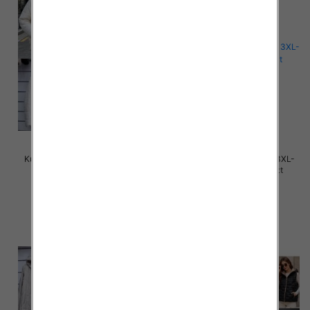
Kurtki damskie cienki Roz 3XL-
Kurtki damskie cienki Roz 3XL-
7XL, 1 Kolor Paczka 5 szt
7XL, 1 Kolor Paczka 5 szt
65.00 zł
65.00 zł
szczegóły
szczegóły