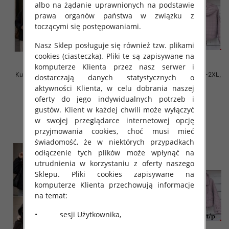
albo na żądanie uprawnionych na podstawie
prawa organów państwa w związku z
toczącymi się postępowaniami.
Nasz Sklep posługuje się również tzw. plikami
cookies (ciasteczka). Pliki te są zapisywane na
komputerze Klienta przez nasz serwer i
Kurtki damskie cienki Roz S-2XL,
Kurtki damskie cienki Roz S-2XL,
dostarczają danych statystycznych o
1 Kolor Paczka 5 szt
1 Kolor Paczka 5 szt
aktywności Klienta, w celu dobrania naszej
90.00 zł
90.00 zł
oferty do jego indywidualnych potrzeb i
gustów. Klient w każdej chwili może wyłączyć
szczegóły
szczegóły
w swojej przeglądarce internetowej opcję
przyjmowania cookies, choć musi mieć
świadomość, że w niektórych przypadkach
odłączenie tych plików może wpłynąć na
utrudnienia w korzystaniu z oferty naszego
Sklepu. Pliki cookies zapisywane na
komputerze Klienta przechowują informacje
na temat:
• sesji Użytkownika,