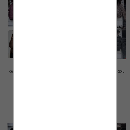
Kurtki damskie cienki Roz S-2XL,
Kurtki damskie cienki Roz S-2XL,
1 Kolor Paczka 5 szt
1 Kolor Paczka 5 szt
78.00 zł
75.00 zł
szczegóły
szczegóły