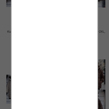
Kurtki damskie cienki Roz S-2XL,
Kurtki damskie cienki Roz S-2XL,
1 Kolor Paczka 5 szt
1 Kolor Paczka 5 szt
75.00 zł
75.00 zł
szczegóły
szczegóły