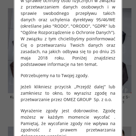
w sprawie ochrony osób fizycznych w związku
z przetwarzaniem danych osobowych i w
sprawie swobodnego przepływu takich
danych oraz uchylenia dyrektywy 95/46/WE
(określane jako "RODO", "ORODO", "GDPR" lub
"Ogólne Rozporządzenie o Ochronie Danych").
W związku z tym chcielibyśmy poinformować
Cię o przetwarzaniu Twoich danych oraz
zasadach, na jakich odbywa się to po dniu 25
maja 2018 roku. Poniżej znajdziesz
podstawowe informacje na ten temat.
Potrzebujemy na to Twojej zgody.
Jeżeli klikniesz przycisk „Przejdź dalej” lub
zamkniesz to okno, to wyrazisz zgodę na
Kurtki damskie skórzana Roz S-
Kurtki damskie skórzana Roz S-
przetwarzanie przez OMEZ GROUP
Sp. z o.o.
XL, 1 Kolor Paczka 5 szt
2XL, 1 Kolor Paczka 5 szt
95.00 zł
95.00 zł
Wyrażenie zgody jest dobrowolne. Zgodę
możesz w każdym momencie wycofać .
szczegóły
szczegóły
Pamiętaj, że wycofanie zgody nie wpływa na
zgodność z prawem przetwarzania