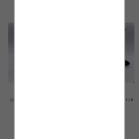
szczegóły
szczegóły
Czółenki damskie Roz 36-41 / 8
Czółenki damskie Roz 36-41 / 8
par
par
39.00 zł
39.00 zł
szczegóły
szczegóły