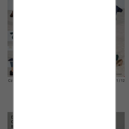
Czółenka damskie Roz 36-41 / 12
Czółenka damskie Roz 36-41 / 12
par
par
44.00 zł
44.00 zł
szczegóły
szczegóły