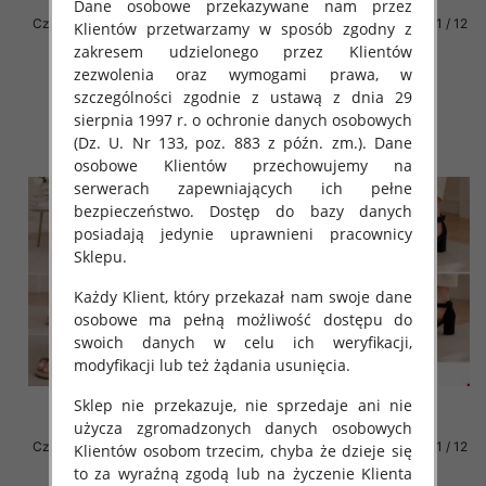
Dane osobowe przekazywane nam przez
Czółenki damskie Roz 36-41 / 12
Czółenki damskie Roz 36-41 / 12
Klientów przetwarzamy w sposób zgodny z
par
par
zakresem udzielonego przez Klientów
54.00 zł
54.00 zł
zezwolenia oraz wymogami prawa, w
szczególności zgodnie z ustawą z dnia 29
szczegóły
szczegóły
sierpnia 1997 r. o ochronie danych osobowych
(Dz. U. Nr 133, poz. 883 z późn. zm.). Dane
osobowe Klientów przechowujemy na
serwerach zapewniających ich pełne
bezpieczeństwo. Dostęp do bazy danych
posiadają jedynie uprawnieni pracownicy
Sklepu.
Każdy Klient, który przekazał nam swoje dane
osobowe ma pełną możliwość dostępu do
swoich danych w celu ich weryfikacji,
modyfikacji lub też żądania usunięcia.
Sklep nie przekazuje, nie sprzedaje ani nie
użycza zgromadzonych danych osobowych
Czółenki damskie Roz 36-41 / 12
Czółenki damskie Roz 36-41 / 12
Klientów osobom trzecim, chyba że dzieje się
par
par
to za wyraźną zgodą lub na życzenie Klienta