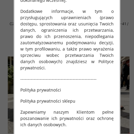
dokonanego wcześniej.
Dodatkowe informacje, w tym o
przysługujących uprawnieniach (prawo
dostępu, sprostowania oraz usunięcia Twoich
CZÓŁENKA damska Roz 36-41 /
CZÓŁENKA damska Roz 36-41 /
12 par
12 par
danych, ograniczenia ich przetwarzania,
prawo do ich przenoszenia, niepodlegania
49.00 zł
49.00 zł
zautomatyzowanemu podejmowaniu decyzji,
szczegóły
szczegóły
w tym profilowaniu, a także prawo wyrażenia
sprzeciwu wobec przetwarzania Twoich
danych osobowych) znajdziesz w Polityce
prywatności.
---------------------------------------------------
Polityka prywatności
Polityka prywatności sklepu
Zapewniamy naszym Klientom pełne
poszanowanie ich prywatności oraz ochronę
ich danych osobowych.