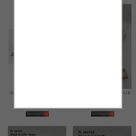
Czółenki damskie Roz 36-41 / 8
Czółenki damskie Roz 36-41 / 8
par
par
23.00 zł
55.00 zł
szczegóły
szczegóły