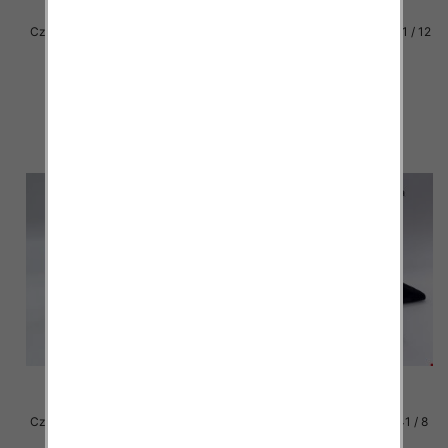
Czółenki damskie Roz 36-41 / 12
Czółenki damskie Roz 36-41 / 12
par
par
54.00 zł
54.00 zł
szczegóły
szczegóły
Czółenki damskie Roz 36-41 / 12
Czółenki damskie Roz 36-41 / 8
par
par