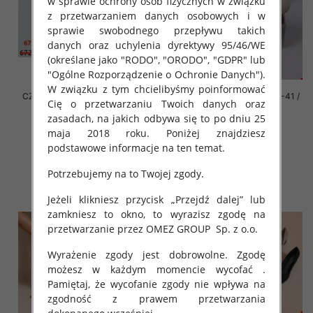
w sprawie ochrony osób fizycznych w związku
z przetwarzaniem danych osobowych i w
sprawie swobodnego przepływu takich
danych oraz uchylenia dyrektywy 95/46/WE
(określane jako "RODO", "ORODO", "GDPR" lub
"Ogólne Rozporządzenie o Ochronie Danych").
W związku z tym chcielibyśmy poinformować
CZÓŁENKA damska Roz 36-41 /
CZÓŁENKA damska Roz 36-41 /
Cię o przetwarzaniu Twoich danych oraz
12 par
12 par
zasadach, na jakich odbywa się to po dniu 25
46.00 zł
46.00 zł
maja 2018 roku. Poniżej znajdziesz
szczegóły
szczegóły
podstawowe informacje na ten temat.
Potrzebujemy na to Twojej zgody.
Jeżeli klikniesz przycisk „Przejdź dalej” lub
zamkniesz to okno, to wyrazisz zgodę na
przetwarzanie przez OMEZ GROUP
Sp. z o.o.
Wyrażenie zgody jest dobrowolne. Zgodę
możesz w każdym momencie wycofać .
Pamiętaj, że wycofanie zgody nie wpływa na
zgodność z prawem przetwarzania