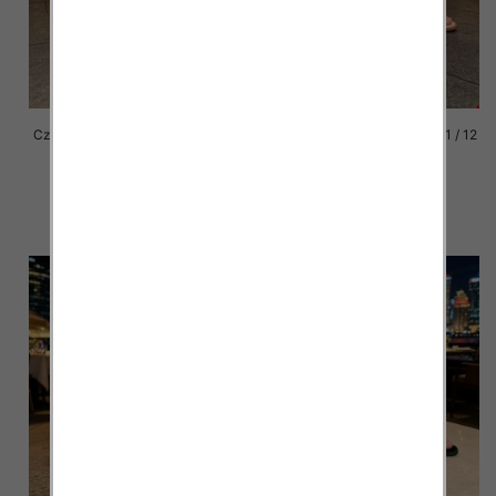
Czółenki damskie Roz 36-41 / 12
Czółenki damskie Roz 36-41 / 12
par
par
47.00 zł
47.00 zł
szczegóły
szczegóły