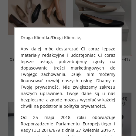
Droga Klientko/Drogi Kliencie,
Aby dalej móc dostarczać Ci coraz lepsze
materiały redakcyjne i udostępniać Ci coraz
CZÓŁENKA damska Roz 36-41 /
CZÓŁENKA damska Roz 36-41 /
lepsze usługi, potrzebujemy zgody na
12 par
12 par
dopasowanie treści marketingowych do
46.00 zł
46.00 zł
Twojego zachowania. Dzięki nim możemy
finansować rozwój naszych usług. Dbamy o
szczegóły
szczegóły
Twoją prywatność. Nie zwiększamy zakresu
naszych uprawnień. Twoje dane są u nas
bezpieczne, a zgodę możesz wycofać w każdej
chwili na podstronie polityka prywatności.
Od 25 maja 2018 roku obowiązuje
Rozporządzenie Parlamentu Europejskiego i
Rady (UE) 2016/679 z dnia 27 kwietnia 2016 r.