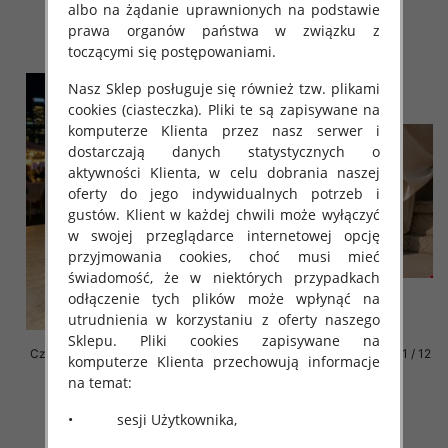
54.00 zł
54.00 zł
albo na żądanie uprawnionych na podstawie
prawa organów państwa w związku z
szczegóły
szczegóły
toczącymi się postępowaniami.
Nasz Sklep posługuje się również tzw. plikami
cookies (ciasteczka). Pliki te są zapisywane na
komputerze Klienta przez nasz serwer i
dostarczają danych statystycznych o
aktywności Klienta, w celu dobrania naszej
oferty do jego indywidualnych potrzeb i
gustów. Klient w każdej chwili może wyłączyć
w swojej przeglądarce internetowej opcję
przyjmowania cookies, choć musi mieć
świadomość, że w niektórych przypadkach
odłączenie tych plików może wpłynąć na
utrudnienia w korzystaniu z oferty naszego
Sklepu. Pliki cookies zapisywane na
Czółenki damskie Roz 36-41 / 12
Czółenki damskie Roz 36-41 / 12
komputerze Klienta przechowują informacje
par
par
na temat:
47.00 zł
47.00 zł
• sesji Użytkownika,
szczegóły
szczegóły