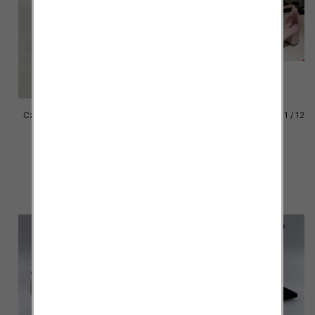
Czółenka damska Roz 36-41 / 8
Czółenka damskie Roz 36-41 / 12
par
par
56.00 zł
39.00 zł
szczegóły
szczegóły