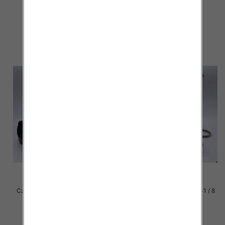
par
par
39.00 zł
39.00 zł
szczegóły
szczegóły
Czółenki damskie Roz 36-41 / 8
Czółenki damskie Roz 36-41 / 8
par
par
39.00 zł
39.00 zł