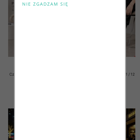
Czółenki damskie Roz 36-41 / 12
Czółenki damskie Roz 36-41 / 12
par
par
47.00 zł
47.00 zł
szczegóły
szczegóły