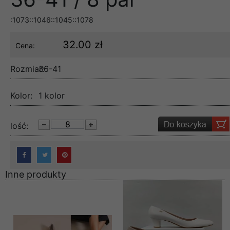
:1073::1046::1045::1078
32.00 zł
Cena:
Rozmiar:
36-41
Kolor:
1 kolor
lość:
Inne produkty