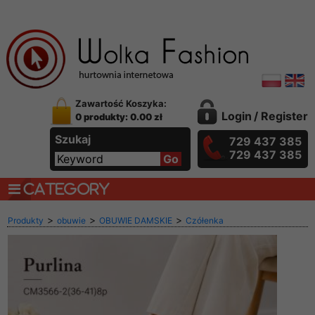
Zawartość Koszyka:
Login
/
Register
0 produkty: 0.00 zł
Szukaj
729 437 385
729 437 385
CATEGORY
>
>
>
Produkty
obuwie
OBUWIE DAMSKIE
Czółenka