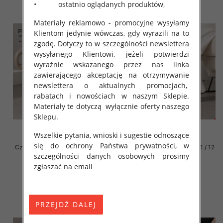
• ostatnio oglądanych produktów,
Materiały reklamowo - promocyjne wysyłamy
Klientom jedynie wówczas, gdy wyrazili na to
zgodę. Dotyczy to w szczególności newslettera
wysyłanego Klientowi, jeżeli potwierdzi
wyraźnie wskazanego przez nas linka
zawierającego akceptację na otrzymywanie
newslettera o aktualnych promocjach,
rabatach i nowościach w naszym Sklepie.
Materiały te dotyczą wyłącznie oferty naszego
Sklepu.
Wszelkie pytania, wnioski i sugestie odnoszące
się do ochrony Państwa prywatności, w
Czółenki damskie Roz 36-41 / 12
Czółenki damskie Roz 36-41 / 12
szczególności danych osobowych prosimy
par
par
zgłaszać na email
47.00 zł
47.00 zł
szczegóły
szczegóły