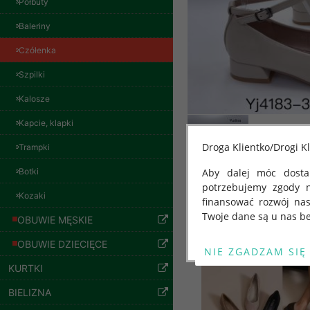
Półbuty
Baleriny
Spodnie damskie
Czółenka
jeansy Roz 29-36, 1
Kolor Paczka 10 szt
Szpilki
57.00 zł
Kalosze
szczegóły
Kapcie, klapki
Droga Klientko/Drogi Kl
Trampki
Botki
Aby dalej móc dostar
potrzebujemy zgody 
Inne produkty
Kozaki
finansować rozwój na
Twoje dane są u nas be
OBUWIE MĘSKIE
Od 25 maja 2018 roku
OBUWIE DZIECIĘCE
kwietnia 2016 r. w sp
KURTKI
swobodnego przepływu
"GDPR" lub "Ogólne R
BIELIZNA
przetwarzaniu Twoich