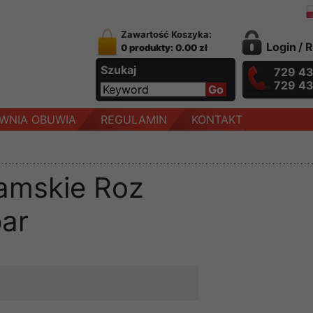
Zawartość Koszyka:
Login
/
R
0 produkty: 0.00 zł
Szukaj
729 4
729 4
WNIA OBUWIA
REGULAMIN
KONTAKT
amskie Roz
par