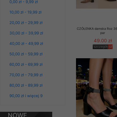
61.00 zł
0,00 zł - 9,99 zł
Klientów zezwolenia 
szczegóły
ochronie danych osobo
10,00 zł - 19,99 zł
serwerach zapewniają
pracownicy Sklepu.
20,00 zł - 29,99 zł
CZÓŁENKA damska Roz 36-
Każdy Klient, który p
30,00 zł - 39,99 zł
par
ich weryfikacji, modyfik
49.00 zł
40,00 zł - 49,99 zł
Sklep nie przekazuje,
szczegóły
chyba że dzieje się t
50,00 zł - 59,99 zł
prawa organów państwa
60,00 zł - 69,99 zł
Nasz Sklep posługuje si
przez nasz serwer i do
70,00 zł - 79,99 zł
jego indywidualnych po
opcję przyjmowania co
80,00 zł - 89,99 zł
może wpłynąć na utrud
Spodnie damskie
jeansy Roz 25-30, 1
Klienta przechowują in
90,00 zł i więcej 9
Kolor Paczka 10 szt
61.00 zł
• sesji Użytkownik
szczegóły
• ostatnio oglądany
NOWE