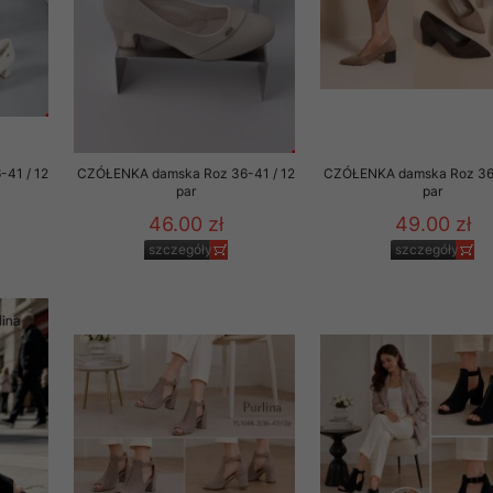
rzetwarzanie przez OMEZ
że wycofanie zgody nie
41 / 12
CZÓŁENKA damska Roz 36-41 / 12
CZÓŁENKA damska Roz 36-
par
par
towania oraz usunięcia
46.00 zł
49.00 zł
ania zautomatyzowanemu
szczegóły
szczegóły
 przetwarzania Twoich
ych osobowych.
sem udzielonego przez