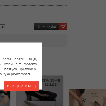
 coraz lepsze usługi,
a. Dzięki nim możemy
su naszych uprawnień.
lityka prywatności.
E) 2016/679 z dnia 27
 osobowych i w sprawie
jako "RODO", "ORODO",
my poinformować Cię o
ja 2018 roku. Poniżej