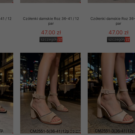
to zgodę. Dotyczy to w
anego przez nas linka
41 / 12
Czółenki damskie Roz 36-41 / 12
Czółenki damskie Roz 36-
batach i nowościach w
par
par
47.00 zł
47.00 zł
w szczególności danych
szczegóły
szczegóły