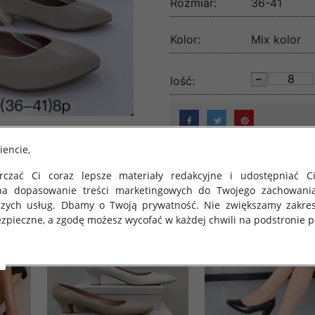
Rozmiar:
36-41
Kolor:
Mix kolor
lość:
iencie,
czać Ci coraz lepsze materiały redakcyjne i udostępniać Ci
na dopasowanie treści marketingowych do Twojego zachowani
szych usług. Dbamy o Twoją prywatność. Nie zwiększamy zakre
zpieczne, a zgodę możesz wycofać w każdej chwili na podstronie po
 obowiązuje Rozporządzenie Parlamentu Europejskiego i Rady (U
rawie ochrony osób fizycznych w związku z przetwarzaniem danych
 takich danych oraz uchylenia dyrektywy 95/46/WE (określane 
ozporządzenie o Ochronie Danych"). W związku z tym chcielibyś
 danych oraz zasadach, na jakich odbywa się to po dniu 25 ma