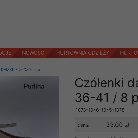
OCJE
NOWOSCI
HURTOWNIA ODZIEŻY
HURTO
>
 DAMSKIE
Czółenka
Czółenki d
36-41 / 8 
:1073::1046::1045::1078
39.00 zł
Cena: