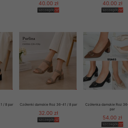
40.00 zł
40.00 zł
szczegóły
szczegóły
 / 8 par
Czółenki damskie Roz 36-41 / 8 par
Czółenka damskie Roz 36-
par
32.00 zł
54.00 zł
szczegóły
szczegóły