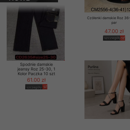
PRODUKTY
Materiały reklamowo -
szczególności newsle
Czółenki damskie Roz 36-
zawierającego akcept
par
naszym Sklepie. Materi
47.00 zł
Wszelkie pytania, wni
szczegóły
osobowych prosimy zgł
Spodnie damskie
jeansy Roz 25-30, 1
Kolor Paczka 10 szt
61.00 zł
szczegóły