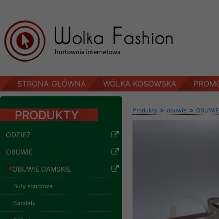
STRONA GŁÓWNA
WÓLKA KOSOWSKA
PROM
>
>
Produkty
obuwie
OBUWIE
PRODUKTY
ODZIEŻ
OBUWIE
OBUWIE DAMSKIE
Buty sportowe
Sandały