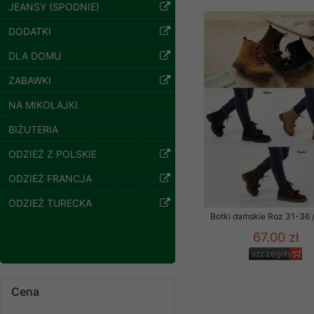
znajdziesz podstawowe
JEANSY (SPODNIE)
Spodnie damskie
Potrzebujemy na to Two
DODATKI
jeansy Roz 25-30, 1
Kolor Paczka 10 szt
DLA DOMU
Jeżeli klikniesz przyc
61.00 zł
GROUP
Sp. z o.o.
ZABAWKI
szczegóły
Wyrażenie zgody jest 
NA MIKOŁAJKI
wpływa na zgodność z 
BIŻUTERIA
Dodatkowe informacje,
Twoich danych, ograni
ODZIEŻ Z POLSKIE
podejmowaniu decyzji
ODZIEŻ FRANCJA
danych osobowych) znaj
ODZIEŻ TURECKA
-------------------------------
Botki damskie Roz 31-36 /
Polityka prywatności
67.00 zł
szczegóły
Polityka prywatności s
Zapewniamy naszym Kli
Cena
Spodnie damskie
jeansy Roz 25-30, 1
Dane osobowe przekaz