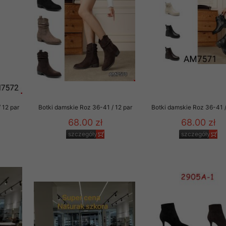
to zgodę. Dotyczy to w
anego przez nas linka
batach i nowościach w
w szczególności danych
 12 par
Botki damskie Roz 36-41 / 12 par
Botki damskie Roz 36-41 /
68.00 zł
68.00 zł
szczegóły
szczegóły