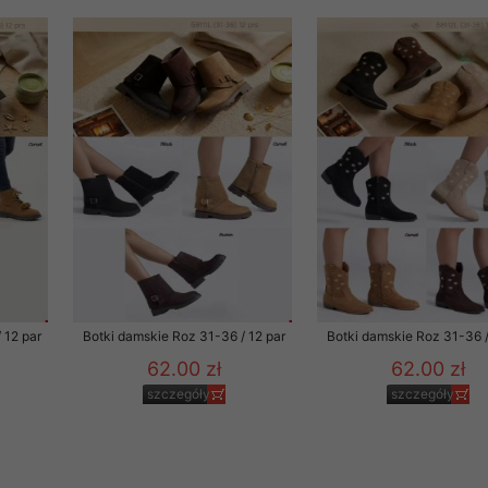
 informacje na ten temat.
jej zgody.
isk „Przejdź dalej” lub zamkniesz to okno, to wyrazisz zgodę na p
dobrowolne. Zgodę możesz w każdym momencie wycofać . Pamiętaj, 
prawem przetwarzania dokonanego wcześniej.
 w tym o przysługujących uprawnieniach (prawo dostępu, spros
czenia ich przetwarzania, prawo do ich przenoszenia, niepodleg
, w tym profilowaniu, a także prawo wyrażenia sprzeciwu wobec
dziesz w Polityce prywatności.
--------------------
 12 par
Botki damskie Roz 31-36 / 12 par
Botki damskie Roz 31-36 /
62.00 zł
62.00 zł
szczegóły
szczegóły
klepu
entom pełne poszanowanie ich prywatności oraz ochronę ich dan
ywane nam przez Klientów przetwarzamy w sposób zgodny z zakre