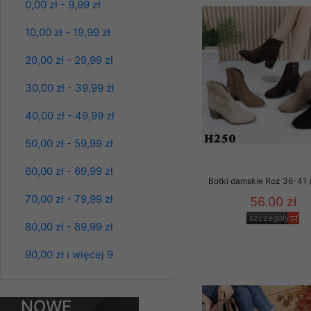
0,00 zł - 9,99 zł
Kolor Paczka 10 szt
Klientów zezwolenia 
61.00 zł
ochronie danych osobo
10,00 zł - 19,99 zł
serwerach zapewniają
szczegóły
pracownicy Sklepu.
20,00 zł - 29,99 zł
Każdy Klient, który p
30,00 zł - 39,99 zł
ich weryfikacji, modyfik
40,00 zł - 49,99 zł
Sklep nie przekazuje,
chyba że dzieje się t
50,00 zł - 59,99 zł
prawa organów państwa
60,00 zł - 69,99 zł
Nasz Sklep posługuje si
Botki damskie Roz 36-41 /
przez nasz serwer i do
70,00 zł - 79,99 zł
56.00 zł
jego indywidualnych po
szczegóły
opcję przyjmowania co
80,00 zł - 89,99 zł
może wpłynąć na utrud
Klienta przechowują in
90,00 zł i więcej 9
Spodnie damskie
jeansy Roz 25-30, 1
• sesji Użytkownik
Kolor Paczka 10 szt
61.00 zł
• ostatnio oglądany
NOWE
szczegóły