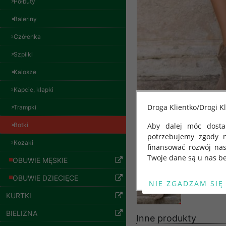
Półbuty
Baleriny
Czółenka
Spodnie damskie
Szpilki
jeansy Roz 29-36, 1
Kolor Paczka 10 szt
Kalosze
57.00 zł
szczegóły
Kapcie, klapki
Droga Klientko/Drogi Kl
Trampki
Botki
Aby dalej móc dostar
potrzebujemy zgody 
Kozaki
finansować rozwój na
Twoje dane są u nas be
OBUWIE MĘSKIE
Od 25 maja 2018 roku
OBUWIE DZIECIĘCE
kwietnia 2016 r. w sp
KURTKI
swobodnego przepływu
"GDPR" lub "Ogólne R
BIELIZNA
Inne produkty
przetwarzaniu Twoich