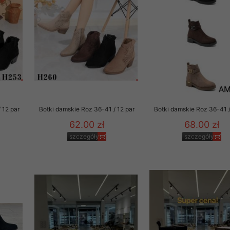
 promocyjne wysyłamy Klientom jedynie wówczas, gdy wyrazili na 
ttera wysyłanego Klientowi, jeżeli potwierdzi wyraźnie wskaz
ację na otrzymywanie newslettera o aktualnych promocjach, ra
ały te dotyczą wyłącznie oferty naszego Sklepu.
oski i sugestie odnoszące się do ochrony Państwa prywatności, 
aszać na email
 12 par
Botki damskie Roz 36-41 / 12 par
Botki damskie Roz 36-41 /
62.00 zł
68.00 zł
szczegóły
szczegóły