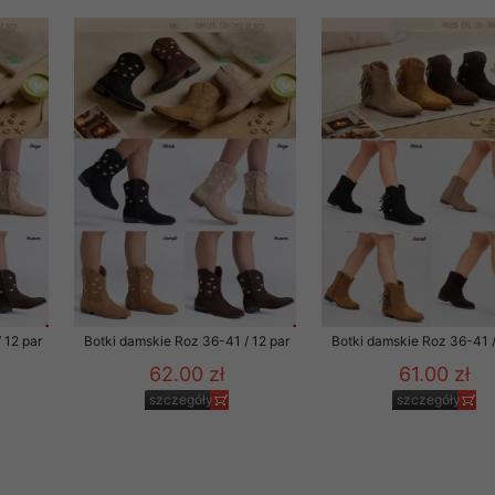
rzetwarzanie przez OMEZ
że wycofanie zgody nie
towania oraz usunięcia
ania zautomatyzowanemu
 przetwarzania Twoich
 12 par
Botki damskie Roz 36-41 / 12 par
Botki damskie Roz 36-41 /
62.00 zł
61.00 zł
szczegóły
szczegóły
ych osobowych.
sem udzielonego przez