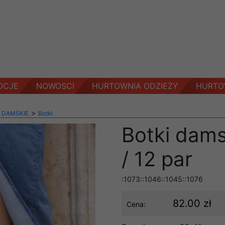
OCJE
NOWOSCI
HURTOWNIA ODZIEŻY
HURTO
>
 DAMSKIE
Botki
Botki dams
/ 12 par
:1073::1046::1045::1076
82.00 zł
Cena: