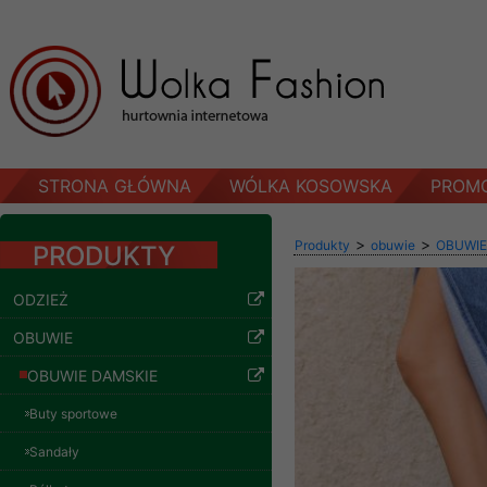
STRONA GŁÓWNA
WÓLKA KOSOWSKA
PROM
>
>
Produkty
obuwie
OBUWIE
PRODUKTY
ODZIEŻ
OBUWIE
OBUWIE DAMSKIE
Buty sportowe
Sandały