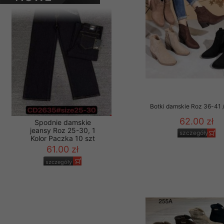
PRODUKTY
Materiały reklamowo -
szczególności newsle
zawierającego akcept
naszym Sklepie. Materi
Wszelkie pytania, wni
osobowych prosimy zgł
Botki damskie Roz 36-41 /
62.00 zł
szczegóły
Spodnie damskie
jeansy Roz 25-30, 1
Kolor Paczka 10 szt
61.00 zł
szczegóły