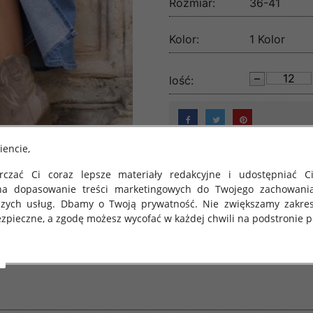
Rozmiar:
36-41
Kolor:
1 Kolor
lość:
iencie,
czać Ci coraz lepsze materiały redakcyjne i udostępniać Ci
na dopasowanie treści marketingowych do Twojego zachowani
szych usług. Dbamy o Twoją prywatność. Nie zwiększamy zakre
zpieczne, a zgodę możesz wycofać w każdej chwili na podstronie po
 obowiązuje Rozporządzenie Parlamentu Europejskiego i Rady (U
rawie ochrony osób fizycznych w związku z przetwarzaniem danych
 takich danych oraz uchylenia dyrektywy 95/46/WE (określane 
ozporządzenie o Ochronie Danych"). W związku z tym chcielibyś
 danych oraz zasadach, na jakich odbywa się to po dniu 25 ma