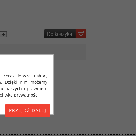
 coraz lepsze usługi,
a. Dzięki nim możemy
su naszych uprawnień.
lityka prywatności.
E) 2016/679 z dnia 27
 osobowych i w sprawie
jako "RODO", "ORODO",
my poinformować Cię o
ja 2018 roku. Poniżej