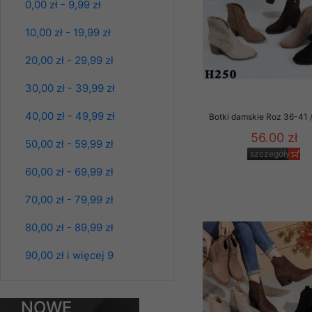
0,00 zł - 9,99 zł
szczegóły
Klientów zezwolenia 
ochronie danych osobo
10,00 zł - 19,99 zł
serwerach zapewniają
pracownicy Sklepu.
20,00 zł - 29,99 zł
Każdy Klient, który p
30,00 zł - 39,99 zł
ich weryfikacji, modyfik
40,00 zł - 49,99 zł
Botki damskie Roz 36-41 /
Sklep nie przekazuje,
chyba że dzieje się t
56.00 zł
50,00 zł - 59,99 zł
prawa organów państwa
szczegóły
60,00 zł - 69,99 zł
Nasz Sklep posługuje si
przez nasz serwer i do
70,00 zł - 79,99 zł
jego indywidualnych po
Kurtki damskie
opcję przyjmowania co
80,00 zł - 89,99 zł
skórzana Roz S-
może wpłynąć na utrud
2XL, 1 Kolor Paczka
Klienta przechowują in
5 szt
90,00 zł i więcej 9
95.00 zł
• sesji Użytkownik
szczegóły
• ostatnio oglądany
NOWE