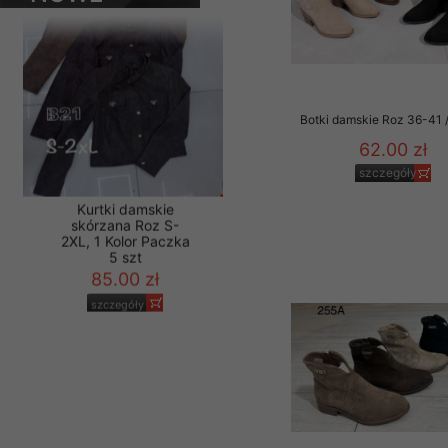
PRODUKTY
Materiały reklamowo -
szczególności newsle
zawierającego akcept
naszym Sklepie. Materi
Botki damskie Roz 36-41 /
Wszelkie pytania, wni
osobowych prosimy zgł
62.00 zł
szczegóły
Kurtki damskie
skórzana Roz S-
2XL, 1 Kolor Paczka
5 szt
85.00 zł
szczegóły