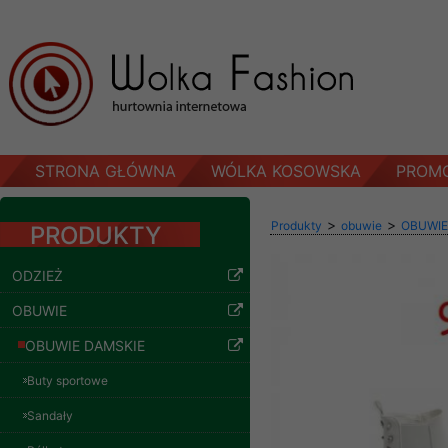
STRONA GŁÓWNA
WÓLKA KOSOWSKA
PROM
>
>
Produkty
obuwie
OBUWIE
PRODUKTY
ODZIEŻ
OBUWIE
OBUWIE DAMSKIE
Buty sportowe
Sandały