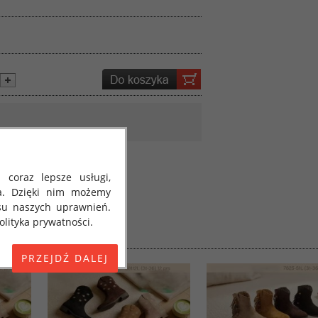
 coraz lepsze usługi,
a. Dzięki nim możemy
su naszych uprawnień.
lityka prywatności.
E) 2016/679 z dnia 27
 osobowych i w sprawie
jako "RODO", "ORODO",
my poinformować Cię o
ja 2018 roku. Poniżej