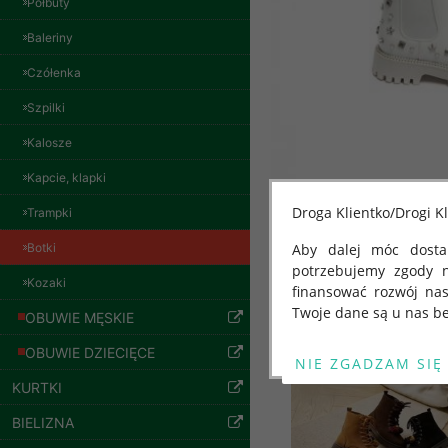
Półbuty
Baleriny
Kurtki damskie
skórzana Roz S-XL,
Czółenka
1 Kolor Paczka 5 szt
95.00 zł
Szpilki
szczegóły
Kalosze
Kapcie, klapki
Droga Klientko/Drogi Kl
Trampki
Botki
Aby dalej móc dostar
potrzebujemy zgody 
Kozaki
finansować rozwój na
Twoje dane są u nas be
OBUWIE MĘSKIE
Inne produkty
Od 25 maja 2018 roku
OBUWIE DZIECIĘCE
kwietnia 2016 r. w sp
KURTKI
swobodnego przepływu
"GDPR" lub "Ogólne R
BIELIZNA
przetwarzaniu Twoich
Kurtki damskie