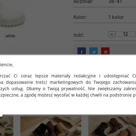
Rozmiar:
36-41
Kolor:
1 kolor
lość:
iencie,
czać Ci coraz lepsze materiały redakcyjne i udostępniać Ci
na dopasowanie treści marketingowych do Twojego zachowani
szych usług. Dbamy o Twoją prywatność. Nie zwiększamy zakre
zpieczne, a zgodę możesz wycofać w każdej chwili na podstronie po
 obowiązuje Rozporządzenie Parlamentu Europejskiego i Rady (U
rawie ochrony osób fizycznych w związku z przetwarzaniem danych
 takich danych oraz uchylenia dyrektywy 95/46/WE (określane 
ozporządzenie o Ochronie Danych"). W związku z tym chcielibyś
 danych oraz zasadach, na jakich odbywa się to po dniu 25 ma