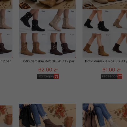
rzetwarzanie przez OMEZ
że wycofanie zgody nie
towania oraz usunięcia
ania zautomatyzowanemu
 12 par
Botki damskie Roz 36-41 / 12 par
Botki damskie Roz 36-41 /
 przetwarzania Twoich
62.00 zł
61.00 zł
szczegóły
szczegóły
ych osobowych.
sem udzielonego przez