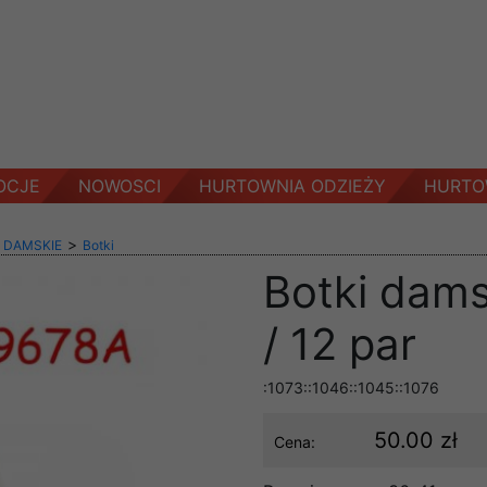
OCJE
NOWOSCI
HURTOWNIA ODZIEŻY
HURTO
>
 DAMSKIE
Botki
Botki dams
/ 12 par
:1073::1046::1045::1076
50.00 zł
Cena: