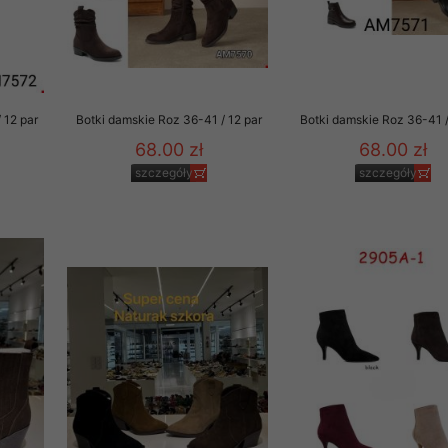
to zgodę. Dotyczy to w
anego przez nas linka
batach i nowościach w
 12 par
Botki damskie Roz 36-41 / 12 par
Botki damskie Roz 36-41 /
w szczególności danych
68.00 zł
68.00 zł
szczegóły
szczegóły