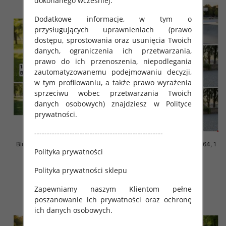
dokonanego wcześniej.
Dodatkowe informacje, w tym o
przysługujących uprawnieniach (prawo
dostępu, sprostowania oraz usunięcia Twoich
danych, ograniczenia ich przetwarzania,
prawo do ich przenoszenia, niepodlegania
zautomatyzowanemu podejmowaniu decyzji,
w tym profilowaniu, a także prawo wyrażenia
sprzeciwu wobec przetwarzania Twoich
danych osobowych) znajdziesz w Polityce
prywatności.
---------------------------------------------------
Bluzki chłopięce Roz 140-164, 1
Bluzki chłopięce Roz 140-164, 1
Polityka prywatności
kolor Paczka 5 szt
kolor Paczka 5 szt
17.00 zł
17.00 zł
Polityka prywatności sklepu
szczegóły
szczegóły
Zapewniamy naszym Klientom pełne
poszanowanie ich prywatności oraz ochronę
ich danych osobowych.