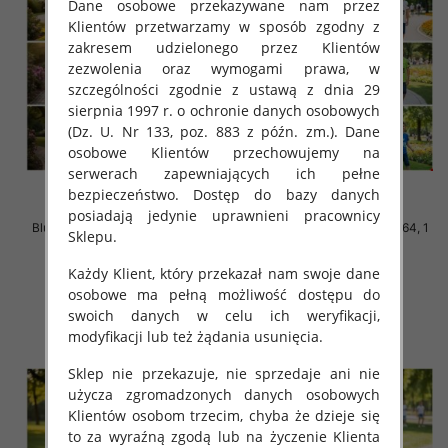
Dane osobowe przekazywane nam przez
Klientów przetwarzamy w sposób zgodny z
zakresem udzielonego przez Klientów
zezwolenia oraz wymogami prawa, w
szczególności zgodnie z ustawą z dnia 29
sierpnia 1997 r. o ochronie danych osobowych
(Dz. U. Nr 133, poz. 883 z późn. zm.). Dane
osobowe Klientów przechowujemy na
serwerach zapewniających ich pełne
bezpieczeństwo. Dostęp do bazy danych
posiadają jedynie uprawnieni pracownicy
Bluzki chłopięce Roz 140-164, 1
Bluzki chłopięce Roz 140-164, 1
Sklepu.
kolor Paczka 5 szt
kolor Paczka 5 szt
17.00 zł
17.00 zł
Każdy Klient, który przekazał nam swoje dane
osobowe ma pełną możliwość dostępu do
szczegóły
szczegóły
swoich danych w celu ich weryfikacji,
modyfikacji lub też żądania usunięcia.
Sklep nie przekazuje, nie sprzedaje ani nie
użycza zgromadzonych danych osobowych
Klientów osobom trzecim, chyba że dzieje się
to za wyraźną zgodą lub na życzenie Klienta