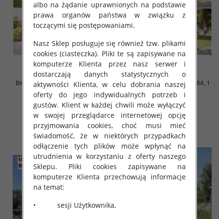
albo na żądanie uprawnionych na podstawie
prawa organów państwa w związku z
toczącymi się postępowaniami.
Nasz Sklep posługuje się również tzw. plikami
cookies (ciasteczka). Pliki te są zapisywane na
komputerze Klienta przez nasz serwer i
dostarczają danych statystycznych o
Bluzki chłopięce Roz 140-164, 1
Bluzki chłopięce Roz 140-164, 1
aktywności Klienta, w celu dobrania naszej
kolor Paczka 5 szt
kolor Paczka 5 szt
oferty do jego indywidualnych potrzeb i
16.00 zł
16.00 zł
gustów. Klient w każdej chwili może wyłączyć
w swojej przeglądarce internetowej opcję
szczegóły
szczegóły
przyjmowania cookies, choć musi mieć
świadomość, że w niektórych przypadkach
odłączenie tych plików może wpłynąć na
utrudnienia w korzystaniu z oferty naszego
Sklepu. Pliki cookies zapisywane na
komputerze Klienta przechowują informacje
na temat:
• sesji Użytkownika,