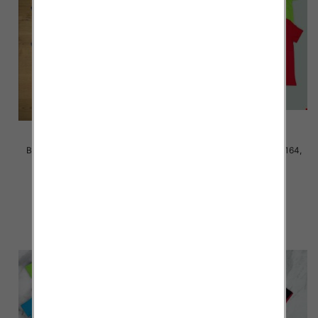
Bluzki chłopięce Roz 146-170,
Bluzki chłopięce Roz 140-164,
Mix kolor Paczka 5 szt
Mix kolor Paczka 5 szt
21.00 zł
20.00 zł
szczegóły
szczegóły