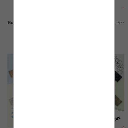
Bluzki chłopięce Roz 8-16, 1 kolor
Bluzki chłopięce Roz 8-16, 1 kolor
Paczka 6 szt
Paczka 6 szt
14.00 zł
14.00 zł
szczegóły
szczegóły