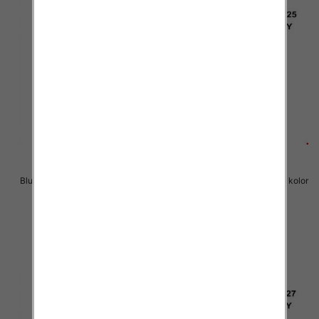
Bluzki chłopięce Roz 8-16, 1 kolor
Bluzki chłopięce Roz 8-16, 1 kolor
Paczka 6 szt
Paczka 6 szt
14.00 zł
14.00 zł
szczegóły
szczegóły