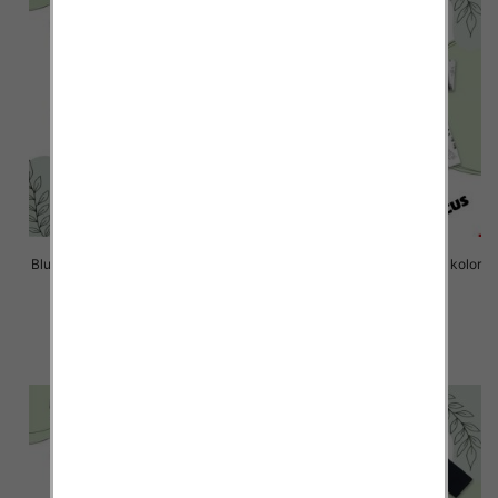
Bluzki chłopięce Roz 8-16, 1 kolor
Bluzki chłopięce Roz 8-16, 1 kolor
Paczka 6 szt
Paczka 6 szt
14.00 zł
14.00 zł
szczegóły
szczegóły