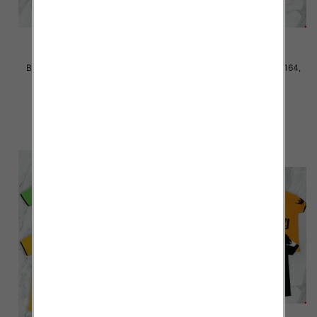
Bluzki chłopięce Roz 140-164,
Bluzki chłopięce Roz 140-164,
Mix kolor Paczka 5 szt
Mix kolor Paczka 5 szt
18.00 zł
18.00 zł
szczegóły
szczegóły