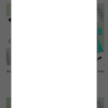
Bluzki chłopięce Roz 8-16, 1 kolor
Bluzki chłopięce Roz 8-16, 1 kolor
Paczka 6 szt
Paczka 6 szt
14.00 zł
14.00 zł
szczegóły
szczegóły