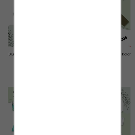
Bluzki chłopięce Roz 8-16, 1 kolor
Bluzki chłopięce Roz 8-16, 1 kolor
Paczka 6 szt
Paczka 6 szt
14.00 zł
14.00 zł
szczegóły
szczegóły