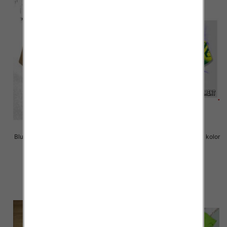
Bluzki chłopięce Roz 4-12, 1 kolor
Bluzki chłopięce Roz 4-12, 1 kolor
Paczka 5 szt
Paczka 5 szt
22.00 zł
19.00 zł
szczegóły
szczegóły