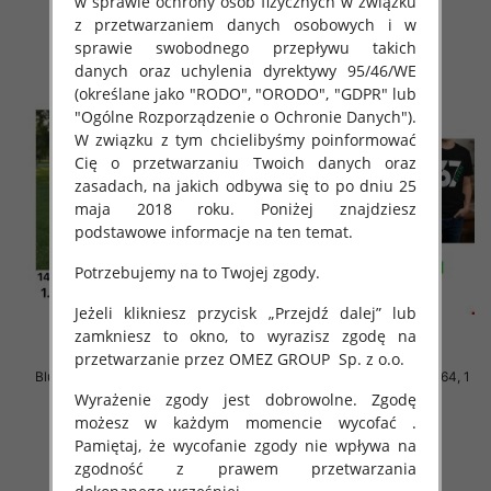
w sprawie ochrony osób fizycznych w związku
z przetwarzaniem danych osobowych i w
szczegóły
szczegóły
sprawie swobodnego przepływu takich
danych oraz uchylenia dyrektywy 95/46/WE
(określane jako "RODO", "ORODO", "GDPR" lub
"Ogólne Rozporządzenie o Ochronie Danych").
W związku z tym chcielibyśmy poinformować
Cię o przetwarzaniu Twoich danych oraz
zasadach, na jakich odbywa się to po dniu 25
maja 2018 roku. Poniżej znajdziesz
podstawowe informacje na ten temat.
Potrzebujemy na to Twojej zgody.
Jeżeli klikniesz przycisk „Przejdź dalej” lub
zamkniesz to okno, to wyrazisz zgodę na
przetwarzanie przez OMEZ GROUP
Sp. z o.o.
Bluzki chłopięce Roz 140-164, 1
Bluzki chłopięce Roz 140-164, 1
kolor Paczka 5 szt
kolor Paczka 5 szt
Wyrażenie zgody jest dobrowolne. Zgodę
możesz w każdym momencie wycofać .
18.00 zł
17.00 zł
Pamiętaj, że wycofanie zgody nie wpływa na
szczegóły
szczegóły
zgodność z prawem przetwarzania