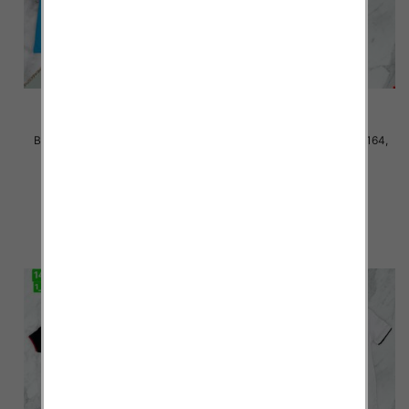
Bluzki chłopięce Roz 140-164,
Bluzki chłopięce Roz 140-164,
Mix kolor Paczka 5 szt
1kolor Paczka 5 szt
20.00 zł
18.00 zł
szczegóły
szczegóły