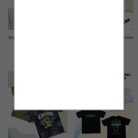
Bluzki chłopięce Roz 8-16, 1 kolor
Bluzki chłopięce Roz 8-16, 1 kolor
Paczka 6 szt
Paczka 6 szt
14.00 zł
14.00 zł
szczegóły
szczegóły