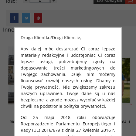
lość:
Inne produkty
Droga Klientko/Drogi Kliencie,
Aby dalej móc dostarczać Ci coraz lepsze
materiały redakcyjne i udostępniać Ci coraz
lepsze usługi, potrzebujemy zgody na
dopasowanie treści marketingowych do
Twojego zachowania. Dzięki nim możemy
finansować rozwój naszych usług. Dbamy o
Twoją prywatność. Nie zwiększamy zakresu
naszych uprawnień. Twoje dane są u nas
bezpieczne, a zgodę możesz wycofać w każdej
chwili na podstronie polityka prywatności.
Od 25 maja 2018 roku obowiązuje
Bluzki chłopięce Roz 140-164, 1
Bluzki chłopięce Roz 140-164, 1
Rozporządzenie Parlamentu Europejskiego i
kolor Paczka 5 szt
kolor Paczka 5 szt
Rady (UE) 2016/679 z dnia 27 kwietnia 2016 r.
21.00 zł
19.00 zł