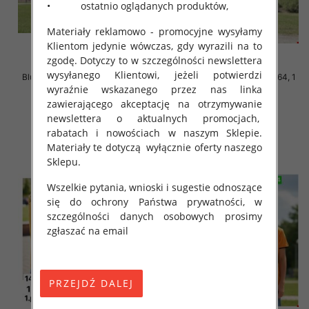
• ostatnio oglądanych produktów,
Materiały reklamowo - promocyjne wysyłamy
Klientom jedynie wówczas, gdy wyrazili na to
zgodę. Dotyczy to w szczególności newslettera
wysyłanego Klientowi, jeżeli potwierdzi
Bluzki chłopięce Roz 140-164, 1
Bluzki chłopięce Roz 140-164, 1
kolor Paczka 5 szt
kolor Paczka 5 szt
wyraźnie wskazanego przez nas linka
zawierającego akceptację na otrzymywanie
16.00 zł
16.00 zł
newslettera o aktualnych promocjach,
szczegóły
szczegóły
rabatach i nowościach w naszym Sklepie.
Materiały te dotyczą wyłącznie oferty naszego
Sklepu.
Wszelkie pytania, wnioski i sugestie odnoszące
się do ochrony Państwa prywatności, w
szczególności danych osobowych prosimy
zgłaszać na email