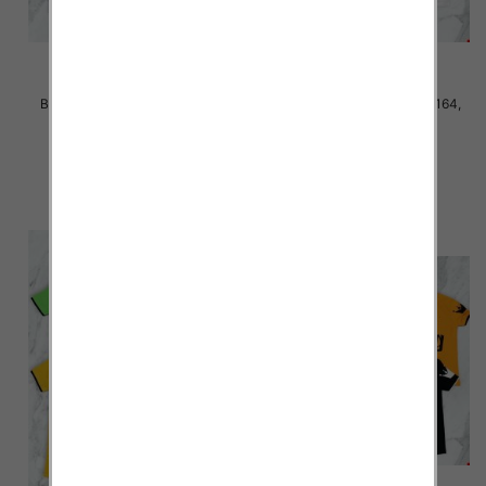
Bluzki chłopięce Roz 140-164,
Bluzki chłopięce Roz 140-164,
Mix kolor Paczka 5 szt
Mix kolor Paczka 5 szt
18.00 zł
18.00 zł
szczegóły
szczegóły