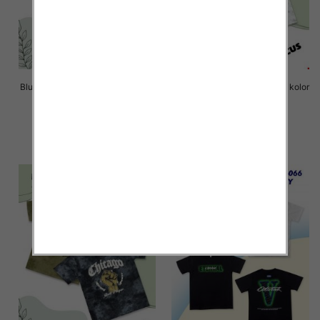
Bluzki chłopięce Roz 8-16, 1 kolor
Bluzki chłopięce Roz 8-16, 1 kolor
Paczka 6 szt
Paczka 6 szt
14.00 zł
14.00 zł
szczegóły
szczegóły