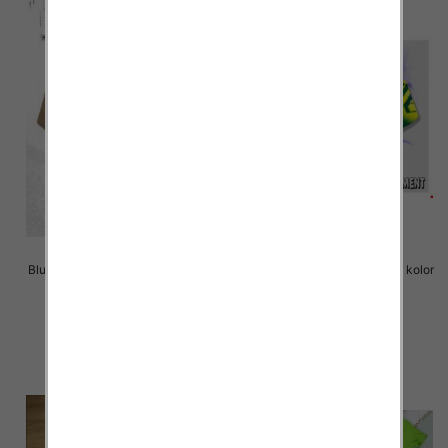
Bluzki chłopięce Roz 4-12, 1 kolor
Bluzki chłopięce Roz 4-12, 1 kolor
Paczka 5 szt
Paczka 5 szt
22.00 zł
19.00 zł
szczegóły
szczegóły