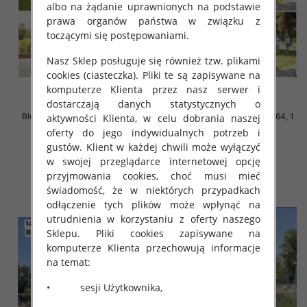
albo na żądanie uprawnionych na podstawie
prawa organów państwa w związku z
toczącymi się postępowaniami.
Nasz Sklep posługuje się również tzw. plikami
cookies (ciasteczka). Pliki te są zapisywane na
komputerze Klienta przez nasz serwer i
dostarczają danych statystycznych o
Bluzki chłopięce Roz 140-164, 1
Bluzki chłopięce Roz 140-164, 1
aktywności Klienta, w celu dobrania naszej
kolor Paczka 5 szt
kolor Paczka 5 szt
oferty do jego indywidualnych potrzeb i
16.00 zł
16.00 zł
gustów. Klient w każdej chwili może wyłączyć
w swojej przeglądarce internetowej opcję
szczegóły
szczegóły
przyjmowania cookies, choć musi mieć
świadomość, że w niektórych przypadkach
odłączenie tych plików może wpłynąć na
utrudnienia w korzystaniu z oferty naszego
Sklepu. Pliki cookies zapisywane na
komputerze Klienta przechowują informacje
na temat:
• sesji Użytkownika,