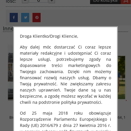
lość:
Inne produkty
Droga Klientko/Drogi Kliencie,
Aby dalej móc dostarczać Ci coraz lepsze
materiały redakcyjne i udostępniać Ci coraz
lepsze usługi, potrzebujemy zgody na
dopasowanie treści marketingowych do
Twojego zachowania. Dzięki nim możemy
finansować rozwój naszych usług. Dbamy o
Twoją prywatność. Nie zwiększamy zakresu
naszych uprawnień. Twoje dane są u nas
bezpieczne, a zgodę możesz wycofać w każdej
chwili na podstronie polityka prywatności.
Od 25 maja 2018 roku obowiązuje
Bluzki chłopięce Roz 140-164, 1
Bluzki chłopięce Roz 140-164, 1
Rozporządzenie Parlamentu Europejskiego i
kolor Paczka 5 szt
kolor Paczka 5 szt
Rady (UE) 2016/679 z dnia 27 kwietnia 2016 r.
21.00 zł
19.00 zł