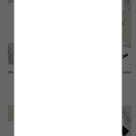
Bluzki chłopięce Roz 8-16, 1 kolor
Bluzki chłopięce Roz 8-16, 1 kolor
Paczka 6 szt
Paczka 6 szt
14.00 zł
14.00 zł
szczegóły
szczegóły