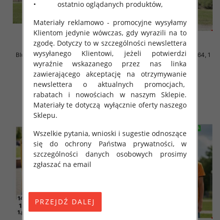
• ostatnio oglądanych produktów,
Materiały reklamowo - promocyjne wysyłamy
Klientom jedynie wówczas, gdy wyrazili na to
zgodę. Dotyczy to w szczególności newslettera
wysyłanego Klientowi, jeżeli potwierdzi
Bluzki chłopięce Roz 140-164, 1
Bluzki chłopięce Roz 140-164, 1
kolor Paczka 5 szt
kolor Paczka 5 szt
wyraźnie wskazanego przez nas linka
zawierającego akceptację na otrzymywanie
16.00 zł
16.00 zł
newslettera o aktualnych promocjach,
szczegóły
szczegóły
rabatach i nowościach w naszym Sklepie.
Materiały te dotyczą wyłącznie oferty naszego
Sklepu.
Wszelkie pytania, wnioski i sugestie odnoszące
się do ochrony Państwa prywatności, w
szczególności danych osobowych prosimy
zgłaszać na email