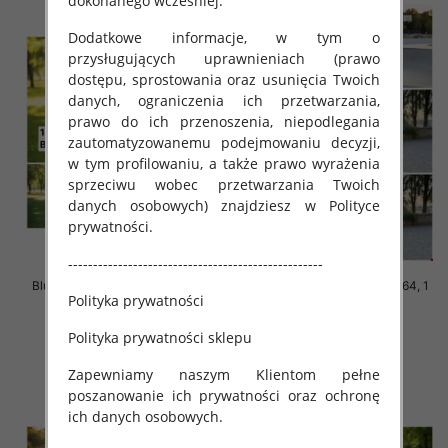
dokonanego wcześniej.
Dodatkowe informacje, w tym o
przysługujących uprawnieniach (prawo
dostępu, sprostowania oraz usunięcia Twoich
danych, ograniczenia ich przetwarzania,
prawo do ich przenoszenia, niepodlegania
zautomatyzowanemu podejmowaniu decyzji,
w tym profilowaniu, a także prawo wyrażenia
sprzeciwu wobec przetwarzania Twoich
danych osobowych) znajdziesz w Polityce
prywatności.
---------------------------------------------------
Bluzki chłopięce Roz 140-164, 1
Bluzki chłopięce Roz 140-164, 1
Polityka prywatności
kolor Paczka 5 szt
kolor Paczka 5 szt
17.00 zł
17.00 zł
Polityka prywatności sklepu
szczegóły
szczegóły
Zapewniamy naszym Klientom pełne
poszanowanie ich prywatności oraz ochronę
ich danych osobowych.