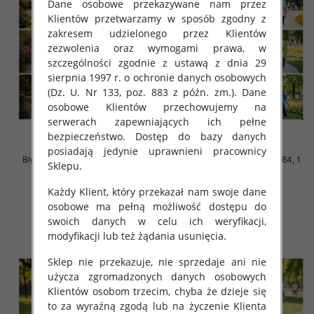
Dane osobowe przekazywane nam przez
Klientów przetwarzamy w sposób zgodny z
zakresem udzielonego przez Klientów
zezwolenia oraz wymogami prawa, w
szczególności zgodnie z ustawą z dnia 29
sierpnia 1997 r. o ochronie danych osobowych
(Dz. U. Nr 133, poz. 883 z późn. zm.). Dane
osobowe Klientów przechowujemy na
serwerach zapewniających ich pełne
bezpieczeństwo. Dostęp do bazy danych
posiadają jedynie uprawnieni pracownicy
Bluzki chłopięce Roz 140-164, 1
Bluzki chłopięce Roz 140-164, 1
Sklepu.
kolor Paczka 5 szt
kolor Paczka 5 szt
17.00 zł
17.00 zł
Każdy Klient, który przekazał nam swoje dane
osobowe ma pełną możliwość dostępu do
szczegóły
szczegóły
swoich danych w celu ich weryfikacji,
modyfikacji lub też żądania usunięcia.
Sklep nie przekazuje, nie sprzedaje ani nie
użycza zgromadzonych danych osobowych
Klientów osobom trzecim, chyba że dzieje się
to za wyraźną zgodą lub na życzenie Klienta