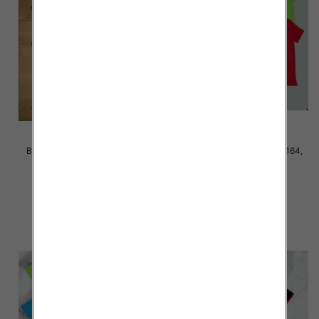
Bluzki chłopięce Roz 146-170,
Bluzki chłopięce Roz 140-164,
Mix kolor Paczka 5 szt
Mix kolor Paczka 5 szt
21.00 zł
20.00 zł
szczegóły
szczegóły