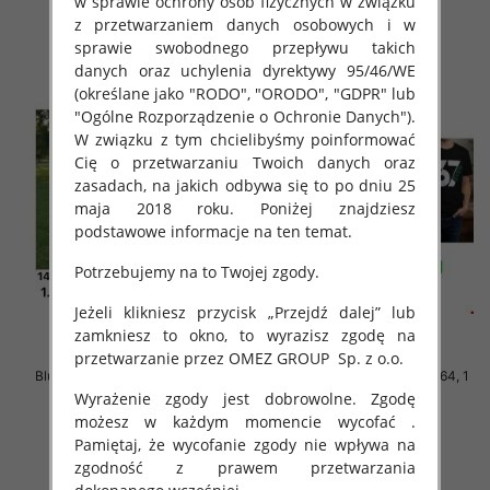
w sprawie ochrony osób fizycznych w związku
z przetwarzaniem danych osobowych i w
szczegóły
szczegóły
sprawie swobodnego przepływu takich
danych oraz uchylenia dyrektywy 95/46/WE
(określane jako "RODO", "ORODO", "GDPR" lub
"Ogólne Rozporządzenie o Ochronie Danych").
W związku z tym chcielibyśmy poinformować
Cię o przetwarzaniu Twoich danych oraz
zasadach, na jakich odbywa się to po dniu 25
maja 2018 roku. Poniżej znajdziesz
podstawowe informacje na ten temat.
Potrzebujemy na to Twojej zgody.
Jeżeli klikniesz przycisk „Przejdź dalej” lub
zamkniesz to okno, to wyrazisz zgodę na
przetwarzanie przez OMEZ GROUP
Sp. z o.o.
Bluzki chłopięce Roz 140-164, 1
Bluzki chłopięce Roz 140-164, 1
kolor Paczka 5 szt
kolor Paczka 5 szt
Wyrażenie zgody jest dobrowolne. Zgodę
możesz w każdym momencie wycofać .
18.00 zł
17.00 zł
Pamiętaj, że wycofanie zgody nie wpływa na
szczegóły
szczegóły
zgodność z prawem przetwarzania