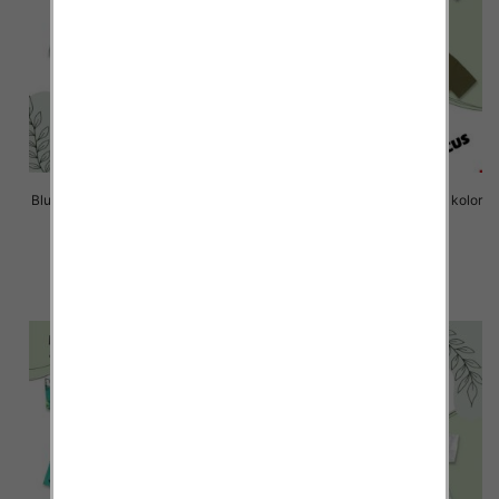
Bluzki chłopięce Roz 8-16, 1 kolor
Bluzki chłopięce Roz 8-16, 1 kolor
Paczka 6 szt
Paczka 6 szt
14.00 zł
14.00 zł
szczegóły
szczegóły