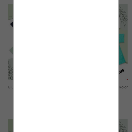
Bluzki chłopięce Roz 8-16, 1 kolor
Bluzki chłopięce Roz 8-16, 1 kolor
Paczka 6 szt
Paczka 6 szt
14.00 zł
14.00 zł
szczegóły
szczegóły