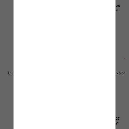
Bluzki chłopięce Roz 8-16, 1 kolor
Bluzki chłopięce Roz 8-16, 1 kolor
Paczka 6 szt
Paczka 6 szt
14.00 zł
14.00 zł
szczegóły
szczegóły