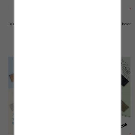
Bluzki chłopięce Roz 8-16, 1 kolor
Bluzki chłopięce Roz 8-16, 1 kolor
Paczka 6 szt
Paczka 6 szt
14.00 zł
14.00 zł
szczegóły
szczegóły