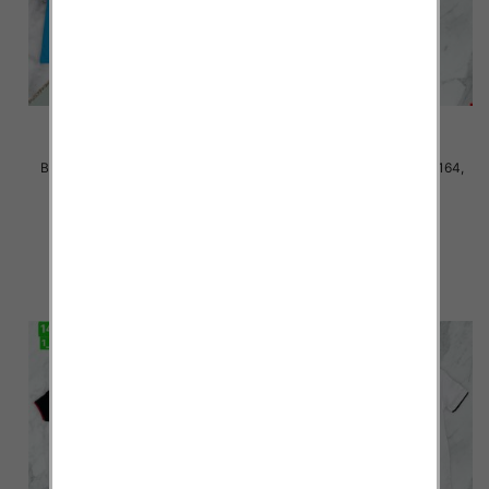
Bluzki chłopięce Roz 140-164,
Bluzki chłopięce Roz 140-164,
Mix kolor Paczka 5 szt
1kolor Paczka 5 szt
20.00 zł
18.00 zł
szczegóły
szczegóły