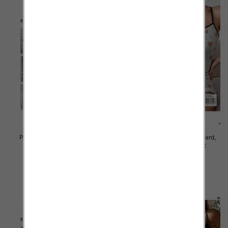
Piżama damska Roz Standard,
Piżama damska Roz Standard,
Mix kolor Paczka 12 szt
Mix kolor Paczka 12 szt
23.00 zł
23.00 zł
szczegóły
szczegóły