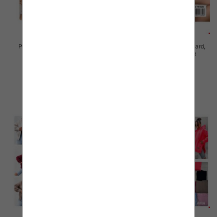
Piżama damska Roz Standard,
Piżama damska Roz Standard,
Mix kolor Paczka 10 szt
Mix kolor Paczka 10 szt
23.00 zł
23.00 zł
szczegóły
szczegóły