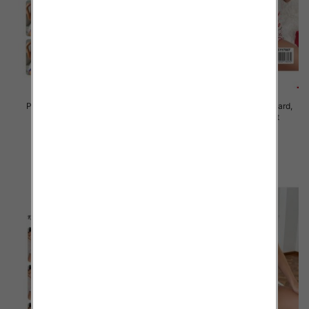
Piżama damska Roz Standard,
Piżama damska Roz Standard,
Mix kolor Paczka 10 szt
Mix kolor Paczka 10 szt
23.00 zł
23.00 zł
szczegóły
szczegóły