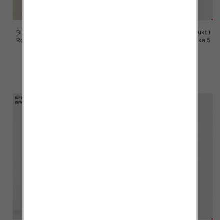
Bluzy damskie (Polska produkt )
Bluzy damskie (Polska produkt )
Roz S/M-L/XL, 1 Kolor Paczka 5
Roz S/M-L/XL, 1 Kolor Paczka 5
szt
szt
60.00 zł
60.00 zł
szczegóły
szczegóły