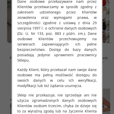
Dane osobowe przekazywane nam przez
Klientów przetwarzamy w sposób zgodny z
zakresem udzielonego przez Klientów
zezwolenia oraz wymogami prawa, w
szczególności zgodnie z ustawą z dnia 29
sierpnia 1997 r. o ochronie danych osobowych
(Dz. U. Nr 133, poz. 883 z późn. zm.). Dane
osobowe Klientów przechowujemy na
serwerach zapewniających ich pełne
bezpieczeństwo. Dostęp do bazy danych
posiadają jedynie uprawnieni pracownicy
Piżama damska Roz Standard,
Piżama damska Roz Standard,
Sklepu.
Mix kolor Paczka 12 szt
Mix kolor Paczka 12 szt
32.00 zł
32.00 zł
Każdy Klient, który przekazał nam swoje dane
osobowe ma pełną możliwość dostępu do
szczegóły
szczegóły
swoich danych w celu ich weryfikacji,
modyfikacji lub też żądania usunięcia.
Sklep nie przekazuje, nie sprzedaje ani nie
użycza zgromadzonych danych osobowych
Klientów osobom trzecim, chyba że dzieje się
to za wyraźną zgodą lub na życzenie Klienta