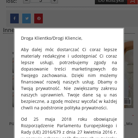
lość:
Inne produkty
Droga Klientko/Drogi Kliencie,
Aby dalej móc dostarczać Ci coraz lepsze
materiały redakcyjne i udostępniać Ci coraz
lepsze usługi, potrzebujemy zgody na
dopasowanie treści marketingowych do
Twojego zachowania. Dzięki nim możemy
finansować rozwój naszych usług. Dbamy o
Twoją prywatność. Nie zwiększamy zakresu
naszych uprawnień. Twoje dane są u nas
bezpieczne, a zgodę możesz wycofać w każdej
chwili na podstronie polityka prywatności.
Od 25 maja 2018 roku obowiązuje
Piżama damska Roz XL-3XL, Mix
Piżama damska Roz M/L/XL, Mix
Rozporządzenie Parlamentu Europejskiego i
kolor Paczka 12 szt
kolor Paczka 12 szt
Rady (UE) 2016/679 z dnia 27 kwietnia 2016 r.
27.00 zł
29.00 zł