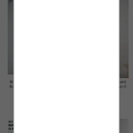
Bluzy damskie (Polska produkt )
Bluzy damska (Polska produkt)
Roz Standard , Mix Kolor Paczka
Roz S/M-L/XL , Paczka 5 szt /1
5 szt
Kolor
59.00 zł
60.00 zł
szczegóły
szczegóły