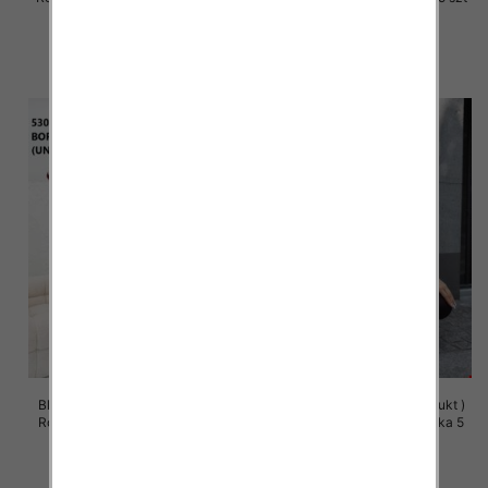
49.00 zł
49.00 zł
szczegóły
szczegóły
Bluza damska (Polska produkt )
Bluza damska (Polska produkt )
Roz Standard, 1 Kolor Paczka 5
Roz Standard, 1 Kolor Paczka 5
szt
szt
58.00 zł
58.00 zł