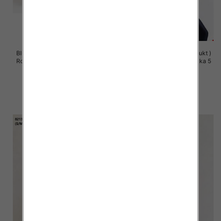
Bluzy damskie (Polska produkt )
Bluzy damskie (Polska produkt )
Roz S/M-L/XL, 1 Kolor Paczka 5
Roz S/M-L/XL, 1 Kolor Paczka 5
szt
szt
60.00 zł
60.00 zł
szczegóły
szczegóły