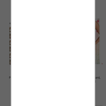
szczegóły
szczegóły
Piżama damska Roz Standard,
Piżama damska Roz Standard,
Mix kolor Paczka 12 szt
Mix kolor Paczka 12 szt
27.00 zł
26.00 zł
szczegóły
szczegóły