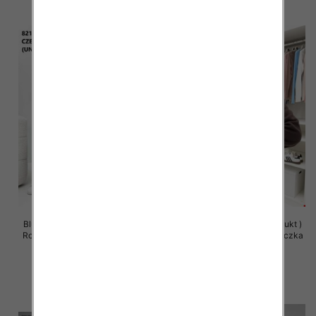
Bluzy damskie (Polska produkt )
Bluzy damskie (Polska produkt )
Roz Standard , Mix Kolor Paczka
Roz Standard , Mix Kolor Paczka
5 szt
5 szt
63.00 zł
59.00 zł
szczegóły
szczegóły