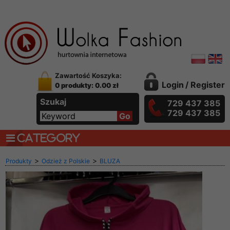
Zawartość Koszyka:
Login
/
Register
0 produkty: 0.00 zł
Szukaj
729 437 385
729 437 385
CATEGORY
>
>
Produkty
Odzież z Polskie
BLUZA