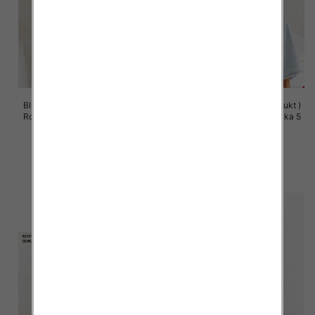
Bluzy damskie (Polska produkt )
Bluzy damskie (Polska produkt )
Roz S/M-L/XL, 1 Kolor Paczka 5
Roz S/M-L/XL, 1 Kolor Paczka 5
szt
szt
60.00 zł
60.00 zł
szczegóły
szczegóły