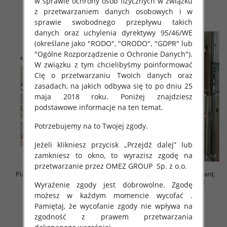
w sprawie ochrony osób fizycznych w związku
z przetwarzaniem danych osobowych i w
szczegóły
szczegóły
sprawie swobodnego przepływu takich
danych oraz uchylenia dyrektywy 95/46/WE
(określane jako "RODO", "ORODO", "GDPR" lub
"Ogólne Rozporządzenie o Ochronie Danych").
W związku z tym chcielibyśmy poinformować
Cię o przetwarzaniu Twoich danych oraz
zasadach, na jakich odbywa się to po dniu 25
maja 2018 roku. Poniżej znajdziesz
podstawowe informacje na ten temat.
Potrzebujemy na to Twojej zgody.
Jeżeli klikniesz przycisk „Przejdź dalej” lub
zamkniesz to okno, to wyrazisz zgodę na
przetwarzanie przez OMEZ GROUP
Sp. z o.o.
Piżama damska Roz M/L/XL, Mix
Piżama damska Roz Standard,
kolor Paczka 12 szt
Mix kolor Paczka 12 szt
Wyrażenie zgody jest dobrowolne. Zgodę
możesz w każdym momencie wycofać .
26.00 zł
37.00 zł
Pamiętaj, że wycofanie zgody nie wpływa na
szczegóły
szczegóły
zgodność z prawem przetwarzania