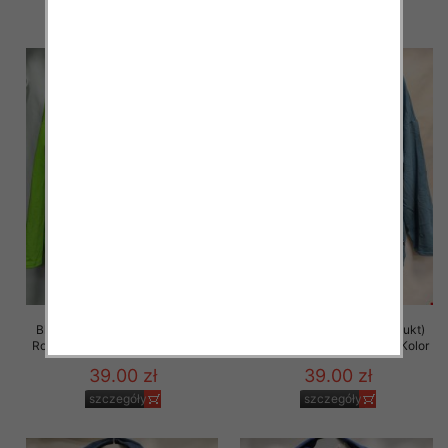
szczegóły
szczegóły
Bluza damska (Polska produkt)
Bluza damska (Polska produkt)
Roz 48-54 Paczka 5 szt /1 Kolor
Roz 48-54 Paczka 5 szt /1 Kolor
39.00 zł
39.00 zł
szczegóły
szczegóły