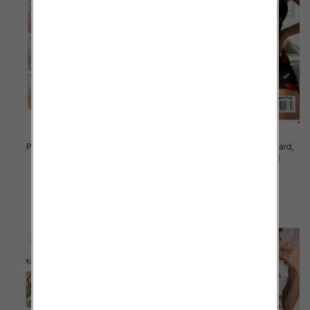
Piżama damska Roz Standard,
Piżama damska Roz Standard,
Mix kolor Paczka 10 szt
Mix kolor Paczka 10 szt
23.00 zł
23.00 zł
szczegóły
szczegóły