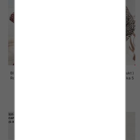
Bluzy damskie (Polska produkt )
Bluzy damskie (Polska produkt )
Roz S/M-L/XL, 1 Kolor Paczka 5
Roz S/M-L/XL, 1 Kolor Paczka 5
szt
szt
57.00 zł
57.00 zł
szczegóły
szczegóły