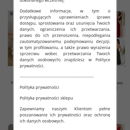
dokonanego wcześniej.
Dodatkowe informacje, w tym o
przysługujących uprawnieniach (prawo
dostępu, sprostowania oraz usunięcia Twoich
danych, ograniczenia ich przetwarzania,
prawo do ich przenoszenia, niepodlegania
zautomatyzowanemu podejmowaniu decyzji,
w tym profilowaniu, a także prawo wyrażenia
sprzeciwu wobec przetwarzania Twoich
danych osobowych) znajdziesz w Polityce
prywatności.
---------------------------------------------------
Piżama damska Roz Standard,
Piżama damska Roz Standard,
Polityka prywatności
Mix kolor Paczka 12 szt
Mix kolor Paczka 12 szt
37.00 zł
32.00 zł
Polityka prywatności sklepu
szczegóły
szczegóły
Zapewniamy naszym Klientom pełne
poszanowanie ich prywatności oraz ochronę
ich danych osobowych.