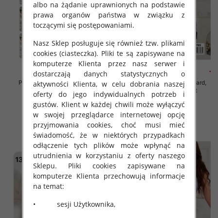
albo na żądanie uprawnionych na podstawie
prawa organów państwa w związku z
toczącymi się postępowaniami.
Nasz Sklep posługuje się również tzw. plikami
cookies (ciasteczka). Pliki te są zapisywane na
komputerze Klienta przez nasz serwer i
dostarczają danych statystycznych o
Piżama damska Roz Standard,
Piżama damska Roz Standard,
aktywności Klienta, w celu dobrania naszej
Mix kolor Paczka 12 szt
Mix kolor Paczka 12 szt
oferty do jego indywidualnych potrzeb i
32.00 zł
32.00 zł
gustów. Klient w każdej chwili może wyłączyć
w swojej przeglądarce internetowej opcję
szczegóły
szczegóły
przyjmowania cookies, choć musi mieć
świadomość, że w niektórych przypadkach
odłączenie tych plików może wpłynąć na
utrudnienia w korzystaniu z oferty naszego
Sklepu. Pliki cookies zapisywane na
komputerze Klienta przechowują informacje
na temat:
• sesji Użytkownika,