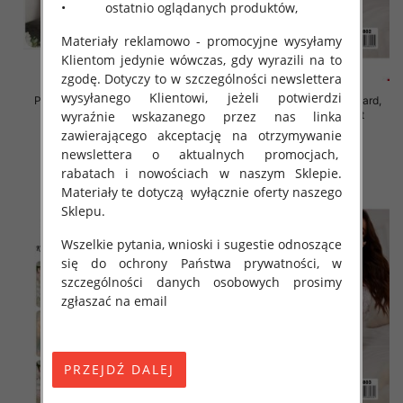
• ostatnio oglądanych produktów,
Materiały reklamowo - promocyjne wysyłamy
Klientom jedynie wówczas, gdy wyrazili na to
zgodę. Dotyczy to w szczególności newslettera
wysyłanego Klientowi, jeżeli potwierdzi
Piżama damska Roz Standard,
Piżama damska Roz Standard,
Mix kolor Paczka 12 szt
Mix kolor Paczka 12 szt
wyraźnie wskazanego przez nas linka
zawierającego akceptację na otrzymywanie
29.00 zł
29.00 zł
newslettera o aktualnych promocjach,
szczegóły
szczegóły
rabatach i nowościach w naszym Sklepie.
Materiały te dotyczą wyłącznie oferty naszego
Sklepu.
Wszelkie pytania, wnioski i sugestie odnoszące
się do ochrony Państwa prywatności, w
szczególności danych osobowych prosimy
zgłaszać na email