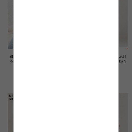
Bluzy damskie (Polska produkt )
Bluzy damskie (Polska produkt )
Roz S/M-L/XL, 1 Kolor Paczka 5
Roz S/M-L/XL, 1 Kolor Paczka 5
szt
szt
57.00 zł
60.00 zł
szczegóły
szczegóły