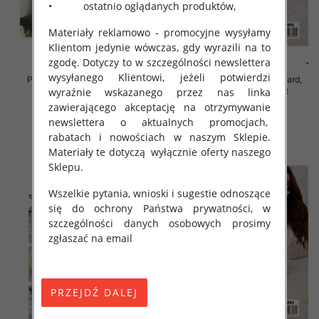
• ostatnio oglądanych produktów,
Materiały reklamowo - promocyjne wysyłamy
Klientom jedynie wówczas, gdy wyrazili na to
zgodę. Dotyczy to w szczególności newslettera
wysyłanego Klientowi, jeżeli potwierdzi
Piżama damska Roz Standard,
Piżama damska Roz Standard,
Mix kolor Paczka 12 szt
Mix kolor Paczka 12 szt
wyraźnie wskazanego przez nas linka
zawierającego akceptację na otrzymywanie
29.00 zł
29.00 zł
newslettera o aktualnych promocjach,
szczegóły
szczegóły
rabatach i nowościach w naszym Sklepie.
Materiały te dotyczą wyłącznie oferty naszego
Sklepu.
Wszelkie pytania, wnioski i sugestie odnoszące
się do ochrony Państwa prywatności, w
szczególności danych osobowych prosimy
zgłaszać na email