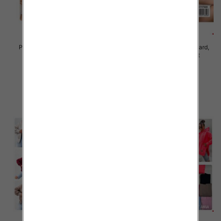
Piżama damska Roz Standard,
Piżama damska Roz Standard,
Mix kolor Paczka 10 szt
Mix kolor Paczka 10 szt
23.00 zł
23.00 zł
szczegóły
szczegóły