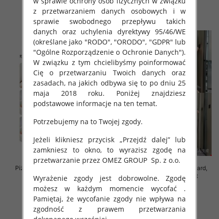
w sprawie ochrony osób fizycznych w związku
z przetwarzaniem danych osobowych i w
szczegóły
szczegóły
sprawie swobodnego przepływu takich
danych oraz uchylenia dyrektywy 95/46/WE
(określane jako "RODO", "ORODO", "GDPR" lub
"Ogólne Rozporządzenie o Ochronie Danych").
W związku z tym chcielibyśmy poinformować
Cię o przetwarzaniu Twoich danych oraz
zasadach, na jakich odbywa się to po dniu 25
maja 2018 roku. Poniżej znajdziesz
podstawowe informacje na ten temat.
Potrzebujemy na to Twojej zgody.
Jeżeli klikniesz przycisk „Przejdź dalej” lub
zamkniesz to okno, to wyrazisz zgodę na
przetwarzanie przez OMEZ GROUP
Sp. z o.o.
Piżama damska Roz M/L/XL, Mix
Piżama damska Roz Standard,
kolor Paczka 12 szt
Mix kolor Paczka 12 szt
Wyrażenie zgody jest dobrowolne. Zgodę
możesz w każdym momencie wycofać .
26.00 zł
37.00 zł
Pamiętaj, że wycofanie zgody nie wpływa na
szczegóły
szczegóły
zgodność z prawem przetwarzania