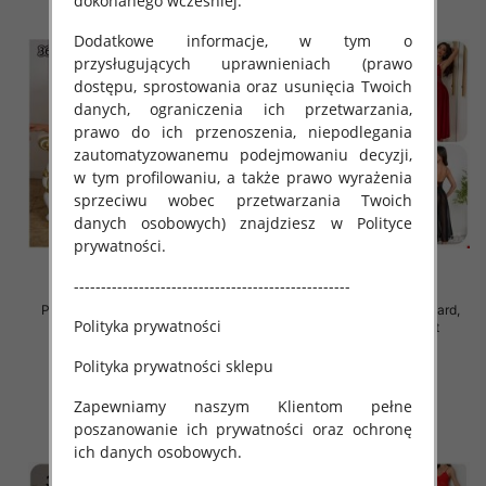
dokonanego wcześniej.
Dodatkowe informacje, w tym o
przysługujących uprawnieniach (prawo
dostępu, sprostowania oraz usunięcia Twoich
danych, ograniczenia ich przetwarzania,
prawo do ich przenoszenia, niepodlegania
zautomatyzowanemu podejmowaniu decyzji,
w tym profilowaniu, a także prawo wyrażenia
sprzeciwu wobec przetwarzania Twoich
danych osobowych) znajdziesz w Polityce
prywatności.
---------------------------------------------------
Piżama damska Roz Standard,
Piżama damska Roz Standard,
Polityka prywatności
Mix kolor Paczka 12 szt
Mix kolor Paczka 12 szt
37.00 zł
32.00 zł
Polityka prywatności sklepu
szczegóły
szczegóły
Zapewniamy naszym Klientom pełne
poszanowanie ich prywatności oraz ochronę
ich danych osobowych.