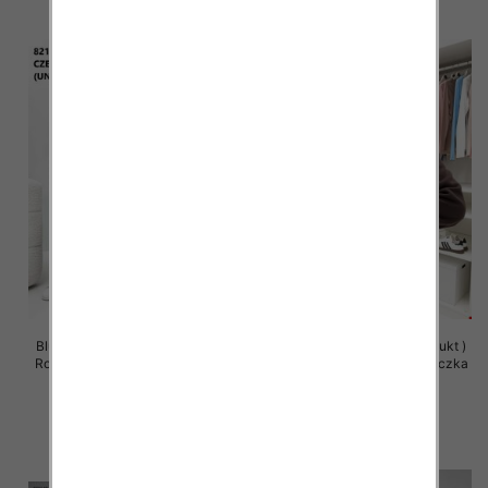
Bluzy damskie (Polska produkt )
Bluzy damskie (Polska produkt )
Roz Standard , Mix Kolor Paczka
Roz Standard , Mix Kolor Paczka
5 szt
5 szt
63.00 zł
59.00 zł
szczegóły
szczegóły