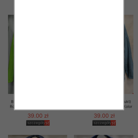
szczegóły
szczegóły
Bluza damska (Polska produkt)
Bluza damska (Polska produkt)
Roz 48-54 Paczka 5 szt /1 Kolor
Roz 48-54 Paczka 5 szt /1 Kolor
39.00 zł
39.00 zł
szczegóły
szczegóły