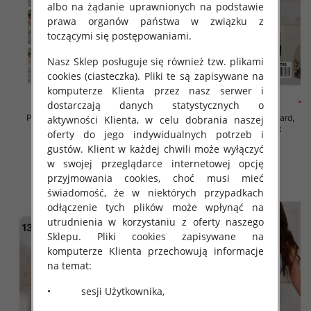
albo na żądanie uprawnionych na podstawie
prawa organów państwa w związku z
toczącymi się postępowaniami.
Nasz Sklep posługuje się również tzw. plikami
cookies (ciasteczka). Pliki te są zapisywane na
komputerze Klienta przez nasz serwer i
dostarczają danych statystycznych o
Piżama damska Roz Standard,
Piżama damska Roz Standard,
aktywności Klienta, w celu dobrania naszej
Mix kolor Paczka 12 szt
Mix kolor Paczka 12 szt
oferty do jego indywidualnych potrzeb i
32.00 zł
32.00 zł
gustów. Klient w każdej chwili może wyłączyć
w swojej przeglądarce internetowej opcję
szczegóły
szczegóły
przyjmowania cookies, choć musi mieć
świadomość, że w niektórych przypadkach
odłączenie tych plików może wpłynąć na
utrudnienia w korzystaniu z oferty naszego
Sklepu. Pliki cookies zapisywane na
komputerze Klienta przechowują informacje
na temat:
• sesji Użytkownika,