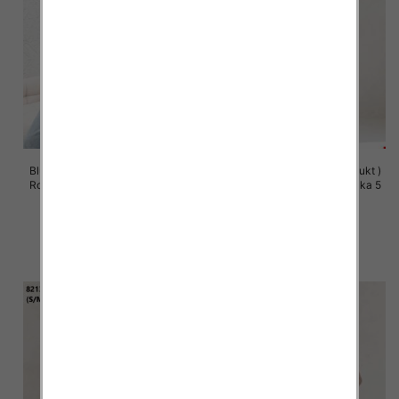
Bluzy damskie (Polska produkt )
Bluzy damskie (Polska produkt )
Roz S/M-L/XL, 1 Kolor Paczka 5
Roz S/M-L/XL, 1 Kolor Paczka 5
szt
szt
57.00 zł
60.00 zł
szczegóły
szczegóły