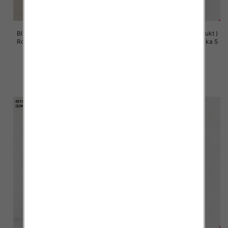
Bluzy damskie (Polska produkt )
Bluzy damskie (Polska produkt )
Roz S/M-L/XL, 1 Kolor Paczka 5
Roz S/M-L/XL, 1 Kolor Paczka 5
szt
szt
60.00 zł
60.00 zł
szczegóły
szczegóły