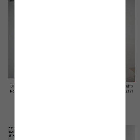
Bluzy damskie (Polska produkt )
Bluzy damska (Polska produkt)
Roz Standard , Mix Kolor Paczka
Roz S/M-L/XL , Paczka 5 szt /1
5 szt
Kolor
59.00 zł
60.00 zł
szczegóły
szczegóły