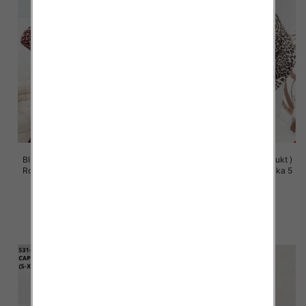
Bluzy damskie (Polska produkt )
Bluzy damskie (Polska produkt )
Roz S/M-L/XL, 1 Kolor Paczka 5
Roz S/M-L/XL, 1 Kolor Paczka 5
szt
szt
57.00 zł
57.00 zł
szczegóły
szczegóły