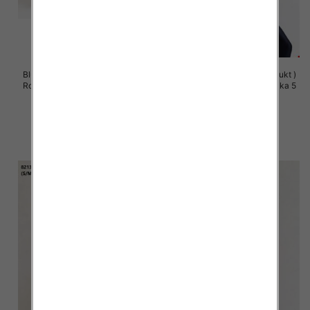
Bluzy damskie (Polska produkt )
Bluzy damskie (Polska produkt )
Roz S/M-L/XL, 1 Kolor Paczka 5
Roz S/M-L/XL, 1 Kolor Paczka 5
szt
szt
60.00 zł
60.00 zł
szczegóły
szczegóły