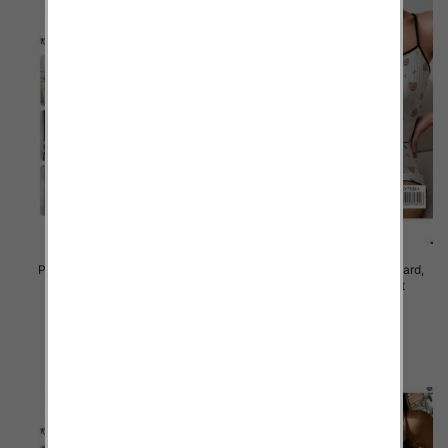
Piżama damska Roz Standard,
Piżama damska Roz Standard,
Mix kolor Paczka 12 szt
Mix kolor Paczka 12 szt
23.00 zł
23.00 zł
szczegóły
szczegóły