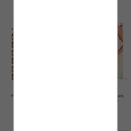
szczegóły
szczegóły
Piżama damska Roz Standard,
Piżama damska Roz Standard,
Mix kolor Paczka 12 szt
Mix kolor Paczka 12 szt
27.00 zł
26.00 zł
szczegóły
szczegóły