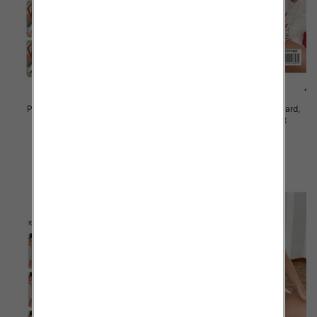
Piżama damska Roz Standard,
Piżama damska Roz Standard,
Mix kolor Paczka 10 szt
Mix kolor Paczka 10 szt
23.00 zł
23.00 zł
szczegóły
szczegóły