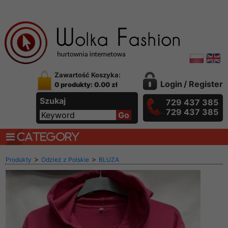
Zawartość Koszyka:
Login
/
Register
0 produkty: 0.00 zł
Szukaj
729 437 385
729 437 385
CATEGORY
>
>
Produkty
Odzież z Polskie
BLUZA