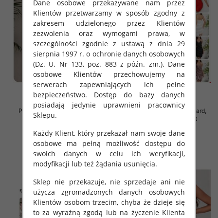
Dane osobowe przekazywane nam przez
Klientów przetwarzamy w sposób zgodny z
zakresem udzielonego przez Klientów
zezwolenia oraz wymogami prawa, w
szczególności zgodnie z ustawą z dnia 29
sierpnia 1997 r. o ochronie danych osobowych
(Dz. U. Nr 133, poz. 883 z późn. zm.). Dane
osobowe Klientów przechowujemy na
serwerach zapewniających ich pełne
bezpieczeństwo. Dostęp do bazy danych
posiadają jedynie uprawnieni pracownicy
Piżama damska Roz Standard,
Piżama damska Roz Standard,
Sklepu.
Mix kolor Paczka 12 szt
Mix kolor Paczka 12 szt
32.00 zł
32.00 zł
Każdy Klient, który przekazał nam swoje dane
osobowe ma pełną możliwość dostępu do
szczegóły
szczegóły
swoich danych w celu ich weryfikacji,
modyfikacji lub też żądania usunięcia.
Sklep nie przekazuje, nie sprzedaje ani nie
użycza zgromadzonych danych osobowych
Klientów osobom trzecim, chyba że dzieje się
to za wyraźną zgodą lub na życzenie Klienta