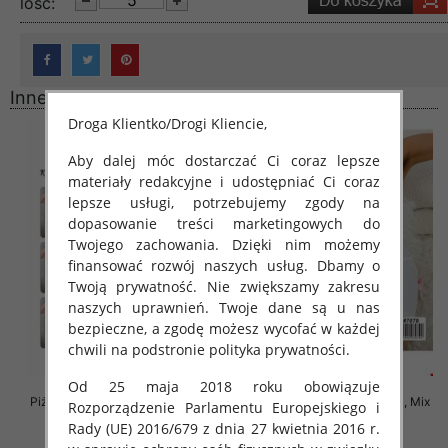
lość:
Inne produkty
Droga Klientko/Drogi Kliencie,
Aby dalej móc dostarczać Ci coraz lepsze
materiały redakcyjne i udostępniać Ci coraz
lepsze usługi, potrzebujemy zgody na
dopasowanie treści marketingowych do
Twojego zachowania. Dzięki nim możemy
finansować rozwój naszych usług. Dbamy o
Twoją prywatność. Nie zwiększamy zakresu
naszych uprawnień. Twoje dane są u nas
bezpieczne, a zgodę możesz wycofać w każdej
chwili na podstronie polityka prywatności.
Od 25 maja 2018 roku obowiązuje
Piżama damska Roz XL-3XL, Mix
Piżama damska Roz M/L/XL, Mix
Rozporządzenie Parlamentu Europejskiego i
kolor Paczka 12 szt
kolor Paczka 12 szt
Rady (UE) 2016/679 z dnia 27 kwietnia 2016 r.
27.00 zł
29.00 zł