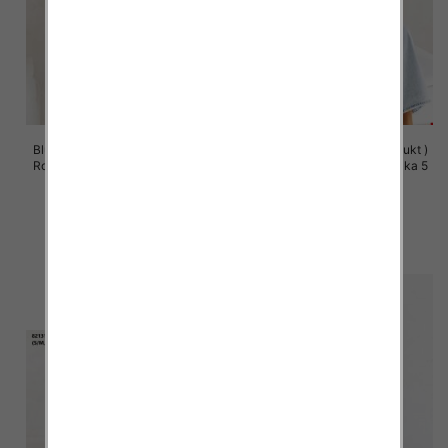
Bluzy damskie (Polska produkt )
Bluzy damskie (Polska produkt )
Roz S/M-L/XL, 1 Kolor Paczka 5
Roz S/M-L/XL, 1 Kolor Paczka 5
szt
szt
60.00 zł
60.00 zł
szczegóły
szczegóły