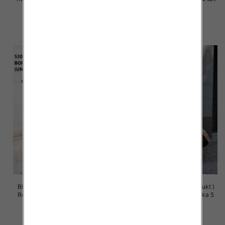
49.00 zł
49.00 zł
szczegóły
szczegóły
Bluza damska (Polska produkt )
Bluza damska (Polska produkt )
Roz Standard, 1 Kolor Paczka 5
Roz Standard, 1 Kolor Paczka 5
szt
szt
58.00 zł
58.00 zł