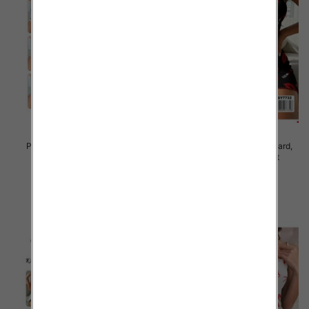
Piżama damska Roz Standard,
Piżama damska Roz Standard,
Mix kolor Paczka 10 szt
Mix kolor Paczka 10 szt
23.00 zł
23.00 zł
szczegóły
szczegóły