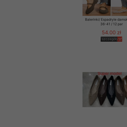
Balerinki/ Espadryle dams
36-41 / 12 par
54.00 zł
szczegóły