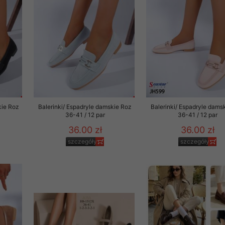
 promocyjne wysyłamy Klientom jedynie wówczas, gdy wyrazili na 
ttera wysyłanego Klientowi, jeżeli potwierdzi wyraźnie wskaz
ację na otrzymywanie newslettera o aktualnych promocjach, ra
ały te dotyczą wyłącznie oferty naszego Sklepu.
oski i sugestie odnoszące się do ochrony Państwa prywatności, 
aszać na email
kie Roz
Balerinki/ Espadryle damskie Roz
Balerinki/ Espadryle dams
36-41 / 12 par
36-41 / 12 par
36.00 zł
36.00 zł
szczegóły
szczegóły