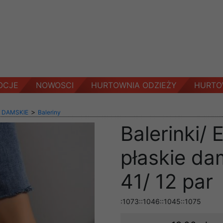
OCJE
NOWOSCI
HURTOWNIA ODZIEŻY
HURTO
>
 DAMSKIE
Baleriny
Balerinki/ 
płaskie da
41/ 12 par
:1073::1046::1045::1075