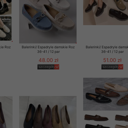
kie Roz
Balerinki/ Espadryle damskie Roz
Balerinki/ Espadryle dams
36-41 / 12 par
36-41 / 12 par
48.00 zł
51.00 zł
szczegóły
szczegóły