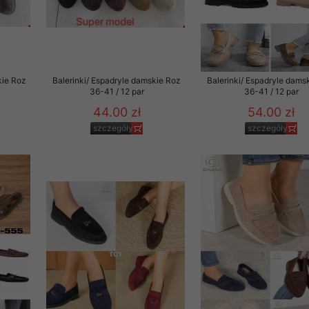
kie Roz
Balerinki/ Espadryle damskie Roz
Balerinki/ Espadryle dams
36-41 / 12 par
36-41 / 12 par
44.00 zł
54.00 zł
szczegóły
szczegóły