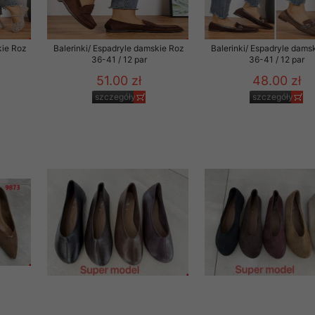
kie Roz
Balerinki/ Espadryle damskie Roz
Balerinki/ Espadryle dams
36-41 / 12 par
36-41 / 12 par
51.00 zł
48.00 zł
szczegóły
szczegóły