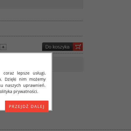
 coraz lepsze usługi,
a. Dzięki nim możemy
su naszych uprawnień.
lityka prywatności.
E) 2016/679 z dnia 27
 osobowych i w sprawie
jako "RODO", "ORODO",
my poinformować Cię o
ja 2018 roku. Poniżej