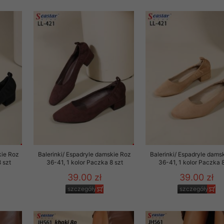
 informacje na ten temat.
jej zgody.
isk „Przejdź dalej” lub zamkniesz to okno, to wyrazisz zgodę na p
dobrowolne. Zgodę możesz w każdym momencie wycofać . Pamiętaj, 
prawem przetwarzania dokonanego wcześniej.
 w tym o przysługujących uprawnieniach (prawo dostępu, spros
czenia ich przetwarzania, prawo do ich przenoszenia, niepodleg
, w tym profilowaniu, a także prawo wyrażenia sprzeciwu wobec
dziesz w Polityce prywatności.
--------------------
kie Roz
Balerinki/ Espadryle damskie Roz
Balerinki/ Espadryle dams
 szt
36-41, 1 kolor Paczka 8 szt
36-41, 1 kolor Paczka 8
39.00 zł
39.00 zł
klepu
szczegóły
szczegóły
entom pełne poszanowanie ich prywatności oraz ochronę ich dan
ywane nam przez Klientów przetwarzamy w sposób zgodny z zakre