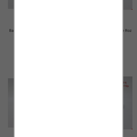
Balerinki/ Espadryle damskie Roz
Balerinki/ Espadryle damskie Roz
36-41 / 12 par
36-41 / 12 par
28.00 zł
28.00 zł
szczegóły
szczegóły