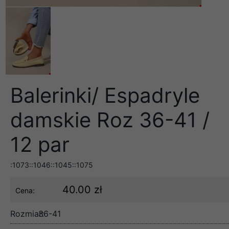
Balerinki/ Espadryle
damskie Roz 36-41 /
12 par
:1073::1046::1045::1075
40.00 zł
Cena:
Rozmiar:
36-41