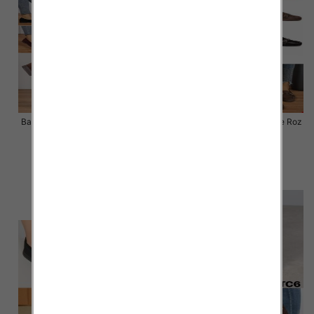
Balerinki/ Espadryle damskie Roz
Balerinki/ Espadryle damskie Roz
36-41 / 12 par
36-41 / 12 par
51.00 zł
48.00 zł
szczegóły
szczegóły