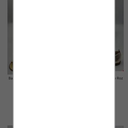
Balerinki/ Espadryle damskie Roz
Balerinki/ Espadryle damskie Roz
36-41 / 8 par
36-41 / 8 par
55.00 zł
55.00 zł
szczegóły
szczegóły