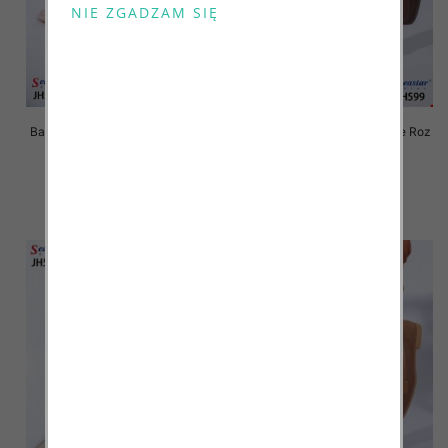
Balerinki/ Espadryle damskie Roz
Balerinki/ Espadryle damskie Roz
36-41 / 12 par
36-41 / 12 par
36.00 zł
36.00 zł
szczegóły
szczegóły