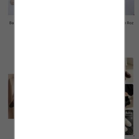
Balerinki/ Espadryle damskie Roz
Balerinki/ Espadryle damskie Roz
36-41 / 12 par
36-41 / 12 par
36.00 zł
36.00 zł
szczegóły
szczegóły