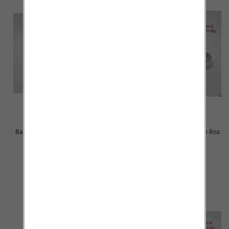
Balerinki/ Espadryle damskie Roz
Balerinki/ Espadryle damskie Roz
36-41 / 12 par
36-41 / 12 par
24.00 zł
24.00 zł
szczegóły
szczegóły