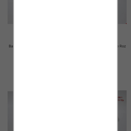
Balerinki/ Espadryle damskie Roz
Balerinki/ Espadryle damskie Roz
36-41 / 12 par
36-41 / 12 par
30.00 zł
30.00 zł
szczegóły
szczegóły