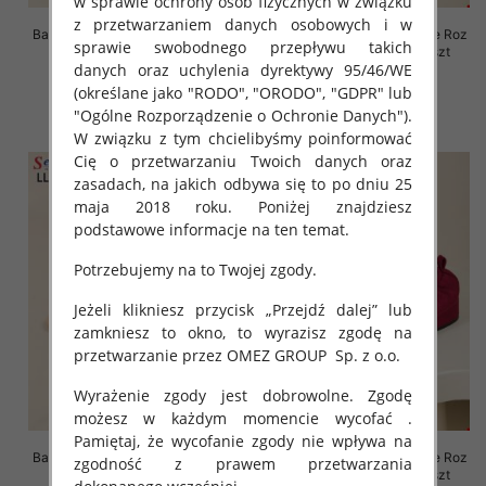
w sprawie ochrony osób fizycznych w związku
z przetwarzaniem danych osobowych i w
Balerinki/ Espadryle damskie Roz
Balerinki/ Espadryle damskie Roz
sprawie swobodnego przepływu takich
36-41, 1 kolor Paczka 8 szt
36-41, 1 kolor Paczka 8 szt
danych oraz uchylenia dyrektywy 95/46/WE
39.00 zł
39.00 zł
(określane jako "RODO", "ORODO", "GDPR" lub
szczegóły
szczegóły
"Ogólne Rozporządzenie o Ochronie Danych").
W związku z tym chcielibyśmy poinformować
Cię o przetwarzaniu Twoich danych oraz
zasadach, na jakich odbywa się to po dniu 25
maja 2018 roku. Poniżej znajdziesz
podstawowe informacje na ten temat.
Potrzebujemy na to Twojej zgody.
Jeżeli klikniesz przycisk „Przejdź dalej” lub
zamkniesz to okno, to wyrazisz zgodę na
przetwarzanie przez OMEZ GROUP
Sp. z o.o.
Wyrażenie zgody jest dobrowolne. Zgodę
możesz w każdym momencie wycofać .
Pamiętaj, że wycofanie zgody nie wpływa na
Balerinki/ Espadryle damskie Roz
Balerinki/ Espadryle damskie Roz
zgodność z prawem przetwarzania
36-41, 1 kolor Paczka 8 szt
36-41, 1 kolor Paczka 8 szt