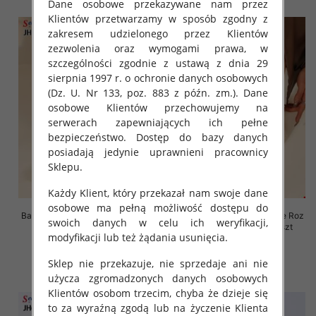
Dane osobowe przekazywane nam przez
Klientów przetwarzamy w sposób zgodny z
zakresem udzielonego przez Klientów
zezwolenia oraz wymogami prawa, w
szczególności zgodnie z ustawą z dnia 29
sierpnia 1997 r. o ochronie danych osobowych
(Dz. U. Nr 133, poz. 883 z późn. zm.). Dane
osobowe Klientów przechowujemy na
serwerach zapewniających ich pełne
bezpieczeństwo. Dostęp do bazy danych
posiadają jedynie uprawnieni pracownicy
Sklepu.
Każdy Klient, który przekazał nam swoje dane
osobowe ma pełną możliwość dostępu do
Balerinki/ Espadryle damskie Roz
Balerinki/ Espadryle damskie Roz
swoich danych w celu ich weryfikacji,
36-41, 1 kolor Paczka 8 szt
36-41, 1 kolor Paczka 8 szt
modyfikacji lub też żądania usunięcia.
61.00 zł
61.00 zł
Sklep nie przekazuje, nie sprzedaje ani nie
szczegóły
szczegóły
użycza zgromadzonych danych osobowych
Klientów osobom trzecim, chyba że dzieje się
to za wyraźną zgodą lub na życzenie Klienta