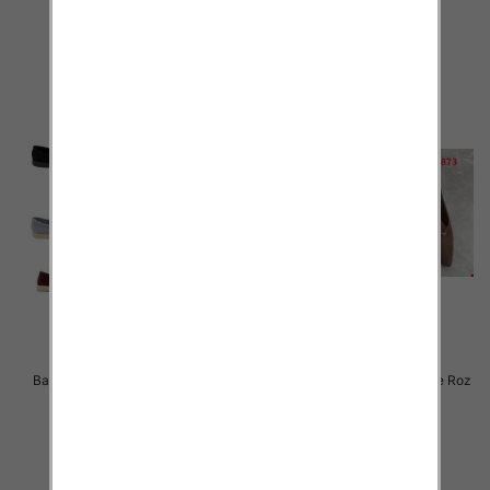
48.00 zł
51.00 zł
szczegóły
szczegóły
Balerinki/ Espadryle damskie Roz
Balerinki/ Espadryle damskie Roz
36-41 / 12 par
36-41 / 12 par
70.00 zł
46.00 zł
szczegóły
szczegóły