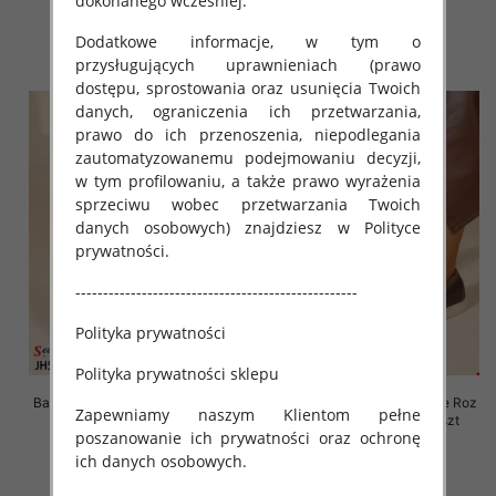
dokonanego wcześniej.
39.00 zł
39.00 zł
Dodatkowe informacje, w tym o
szczegóły
szczegóły
przysługujących uprawnieniach (prawo
dostępu, sprostowania oraz usunięcia Twoich
danych, ograniczenia ich przetwarzania,
prawo do ich przenoszenia, niepodlegania
zautomatyzowanemu podejmowaniu decyzji,
w tym profilowaniu, a także prawo wyrażenia
sprzeciwu wobec przetwarzania Twoich
danych osobowych) znajdziesz w Polityce
prywatności.
---------------------------------------------------
Polityka prywatności
Polityka prywatności sklepu
Balerinki/ Espadryle damskie Roz
Balerinki/ Espadryle damskie Roz
Zapewniamy naszym Klientom pełne
36-41, 1 kolor Paczka 8 szt
36-41, 1 kolor Paczka 8 szt
poszanowanie ich prywatności oraz ochronę
61.00 zł
61.00 zł
ich danych osobowych.
szczegóły
szczegóły