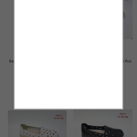
Balerinki/ Espadryle damskie Roz
Balerinki/ Espadryle damskie Roz
36-41 / 12 par
36-42 / 12 par
24.00 zł
21.00 zł
szczegóły
szczegóły