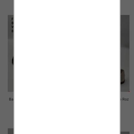
szczegóły
szczegóły
Balerinki/ Espadryle damskie Roz
Balerinki/ Espadryle damskie Roz
36-41 / 8 par
36-41 / 8 par
57.00 zł
57.00 zł
szczegóły
szczegóły