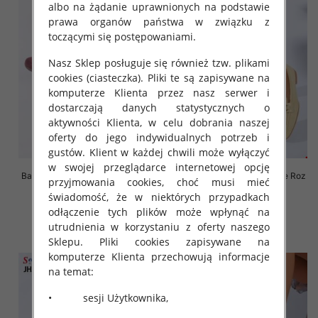
albo na żądanie uprawnionych na podstawie
prawa organów państwa w związku z
toczącymi się postępowaniami.
Nasz Sklep posługuje się również tzw. plikami
cookies (ciasteczka). Pliki te są zapisywane na
komputerze Klienta przez nasz serwer i
dostarczają danych statystycznych o
aktywności Klienta, w celu dobrania naszej
oferty do jego indywidualnych potrzeb i
gustów. Klient w każdej chwili może wyłączyć
w swojej przeglądarce internetowej opcję
Balerinki/ Espadryle damskie Roz
Balerinki/ Espadryle damskie Roz
przyjmowania cookies, choć musi mieć
36-41, 1 kolor Paczka 8 szt
36-41 / 12 par
świadomość, że w niektórych przypadkach
66.00 zł
36.00 zł
odłączenie tych plików może wpłynąć na
szczegóły
szczegóły
utrudnienia w korzystaniu z oferty naszego
Sklepu. Pliki cookies zapisywane na
komputerze Klienta przechowują informacje
na temat:
• sesji Użytkownika,