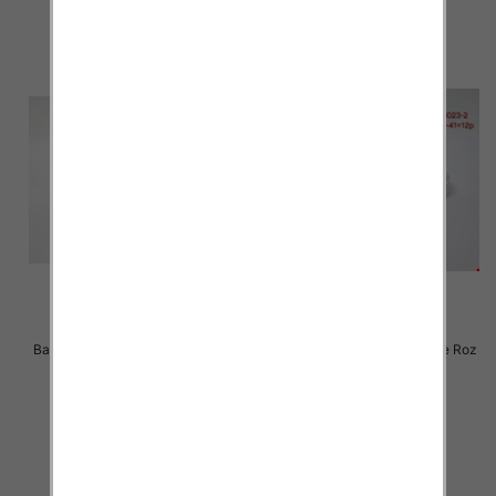
Balerinki/ Espadryle damskie Roz
Balerinki/ Espadryle damskie Roz
36-41 / 12 par
36-41 / 12 par
24.00 zł
24.00 zł
szczegóły
szczegóły