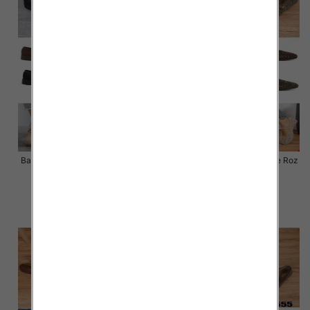
Balerinki/ Espadryle damskie Roz
Balerinki/ Espadryle damskie Roz
36-41 / 12 par
36-41 / 12 par
54.00 zł
54.00 zł
szczegóły
szczegóły