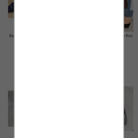
Balerinki/ Espadryle damskie Roz
Balerinki/ Espadryle damskie Roz
36-41 / 12 par
36-41 / 12 par
48.00 zł
48.00 zł
szczegóły
szczegóły