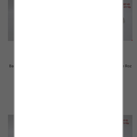
Balerinki/ Espadryle damskie Roz
Balerinki/ Espadryle damskie Roz
36-41 / 12 par
36-41 / 12 par
30.00 zł
30.00 zł
szczegóły
szczegóły