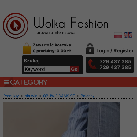
Zawartość Koszyka:
Login
/
Register
0 produkty: 0.00 zł
Szukaj
729 437 385
729 437 385
CATEGORY
>
>
>
Produkty
obuwie
OBUWIE DAMSKIE
Baleriny