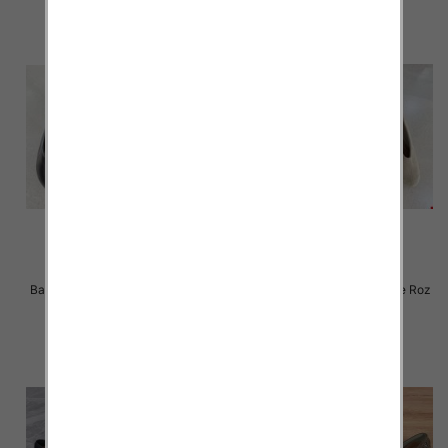
Balerinki/ Espadryle damskie Roz
Balerinki/ Espadryle damskie Roz
36-41 / 12 par
36-41 / 12 par
44.00 zł
44.00 zł
szczegóły
szczegóły