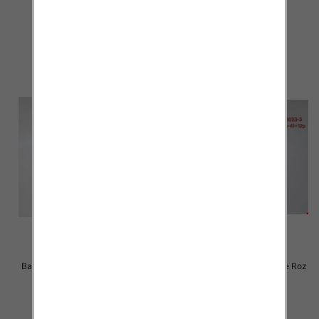
24.00 zł
24.00 zł
szczegóły
szczegóły
Balerinki/ Espadryle damskie Roz
Balerinki/ Espadryle damskie Roz
36-41 / 12 par
36-41 / 12 par
24.00 zł
24.00 zł
szczegóły
szczegóły