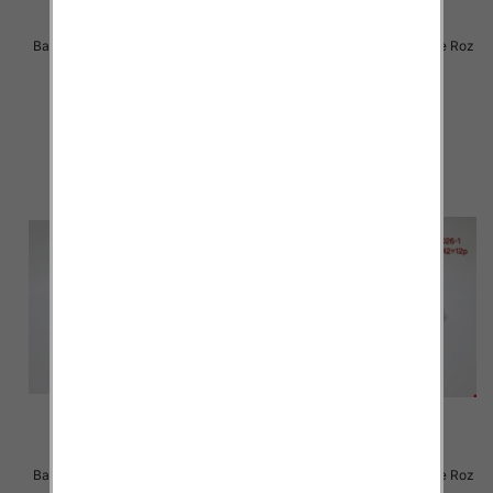
Balerinki/ Espadryle damskie Roz
Balerinki/ Espadryle damskie Roz
36-41 / 12 par
37-42 / 12 par
28.00 zł
26.00 zł
szczegóły
szczegóły
Balerinki/ Espadryle damskie Roz
Balerinki/ Espadryle damskie Roz
36-41 / 12 par
36-41 / 12 par