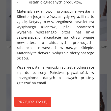
• ostatnio oglądanych produktów,
Materiały reklamowo - promocyjne wysyłamy
Klientom jedynie wówczas, gdy wyrazili na to
zgodę. Dotyczy to w szczególności newslettera
wysyłanego Klientowi, jeżeli potwierdzi
wyraźnie wskazanego przez nas linka
zawierającego akceptację na otrzymywanie
newslettera o aktualnych promocjach,
Balerinki/ Espadryle damskie Roz
Balerinki/ Espadryle damskie Roz
rabatach i nowościach w naszym Sklepie.
36-41 / 12 par
36-41 / 12 par
Materiały te dotyczą wyłącznie oferty naszego
36.00 zł
36.00 zł
Sklepu.
szczegóły
szczegóły
Wszelkie pytania, wnioski i sugestie odnoszące
się do ochrony Państwa prywatności, w
szczególności danych osobowych prosimy
zgłaszać na email