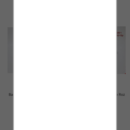
szczegóły
szczegóły
Balerinki/ Espadryle damskie Roz
Balerinki/ Espadryle damskie Roz
36-41 / 12 par
36-41 / 12 par
24.00 zł
24.00 zł
szczegóły
szczegóły