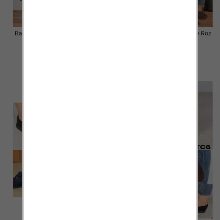
Balerinki/ Espadryle damskie Roz
Balerinki/ Espadryle damskie Roz
36-41 / 12 par
36-41 / 12 par
51.00 zł
48.00 zł
szczegóły
szczegóły