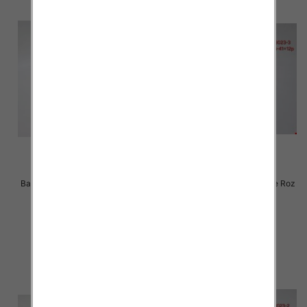
Balerinki/ Espadryle damskie Roz
Balerinki/ Espadryle damskie Roz
36-41 / 12 par
36-41 / 12 par
24.00 zł
24.00 zł
szczegóły
szczegóły