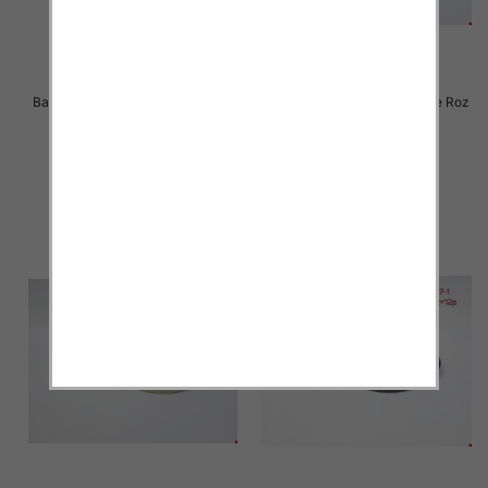
Balerinki/ Espadryle damskie Roz
Balerinki/ Espadryle damskie Roz
36-41 / 12 par
36-42 / 12 par
24.00 zł
21.00 zł
szczegóły
szczegóły