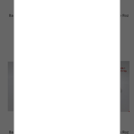
Balerinki/ Espadryle damskie Roz
Balerinki/ Espadryle damskie Roz
36-41 / 12 par
36-41 / 12 par
30.00 zł
30.00 zł
szczegóły
szczegóły
Balerinki/ Espadryle damskie Roz
Balerinki/ Espadryle damskie Roz