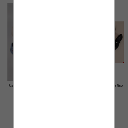
Balerinki/ Espadryle damskie Roz
Balerinki/ Espadryle damskie Roz
36-41 / 12 par
36-41 / 12 par
48.00 zł
51.00 zł
szczegóły
szczegóły