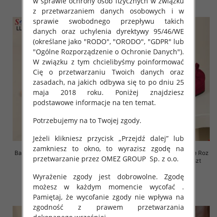
w sprawie ochrony osób fizycznych w związku
z przetwarzaniem danych osobowych i w
sprawie swobodnego przepływu takich
danych oraz uchylenia dyrektywy 95/46/WE
(określane jako "RODO", "ORODO", "GDPR" lub
"Ogólne Rozporządzenie o Ochronie Danych").
W związku z tym chcielibyśmy poinformować
Cię o przetwarzaniu Twoich danych oraz
zasadach, na jakich odbywa się to po dniu 25
maja 2018 roku. Poniżej znajdziesz
podstawowe informacje na ten temat.
Potrzebujemy na to Twojej zgody.
Jeżeli klikniesz przycisk „Przejdź dalej” lub
zamkniesz to okno, to wyrazisz zgodę na
Balerinki/ Espadryle damskie Roz
Balerinki/ Espadryle damskie Roz
przetwarzanie przez OMEZ GROUP
Sp. z o.o.
36-41, 1 kolor Paczka 8 szt
36-41, 1 kolor Paczka 8 szt
39.00 zł
39.00 zł
Wyrażenie zgody jest dobrowolne. Zgodę
możesz w każdym momencie wycofać .
szczegóły
szczegóły
Pamiętaj, że wycofanie zgody nie wpływa na
zgodność z prawem przetwarzania