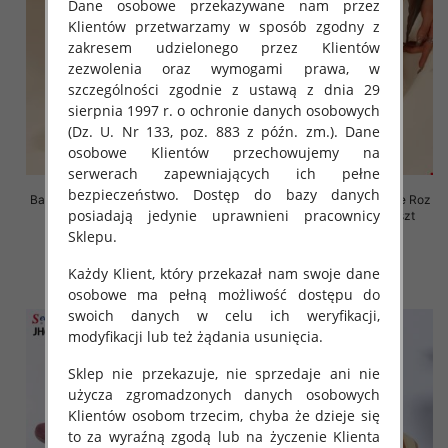
Dane osobowe przekazywane nam przez
Klientów przetwarzamy w sposób zgodny z
zakresem udzielonego przez Klientów
zezwolenia oraz wymogami prawa, w
szczególności zgodnie z ustawą z dnia 29
sierpnia 1997 r. o ochronie danych osobowych
(Dz. U. Nr 133, poz. 883 z późn. zm.). Dane
osobowe Klientów przechowujemy na
serwerach zapewniających ich pełne
bezpieczeństwo. Dostęp do bazy danych
Balerinki/ Espadryle damskie Roz
Balerinki/ Espadryle damskie Roz
posiadają jedynie uprawnieni pracownicy
36-41, 1 kolor Paczka 8 szt
36-41, 1 kolor Paczka 8 szt
Sklepu.
61.00 zł
61.00 zł
szczegóły
szczegóły
Każdy Klient, który przekazał nam swoje dane
osobowe ma pełną możliwość dostępu do
swoich danych w celu ich weryfikacji,
modyfikacji lub też żądania usunięcia.
Sklep nie przekazuje, nie sprzedaje ani nie
użycza zgromadzonych danych osobowych
Klientów osobom trzecim, chyba że dzieje się
to za wyraźną zgodą lub na życzenie Klienta