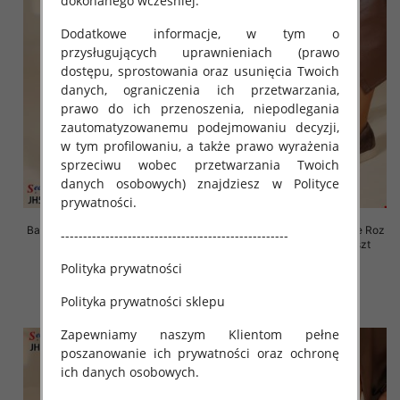
dokonanego wcześniej.
Dodatkowe informacje, w tym o
przysługujących uprawnieniach (prawo
dostępu, sprostowania oraz usunięcia Twoich
danych, ograniczenia ich przetwarzania,
prawo do ich przenoszenia, niepodlegania
zautomatyzowanemu podejmowaniu decyzji,
w tym profilowaniu, a także prawo wyrażenia
sprzeciwu wobec przetwarzania Twoich
danych osobowych) znajdziesz w Polityce
prywatności.
Balerinki/ Espadryle damskie Roz
Balerinki/ Espadryle damskie Roz
---------------------------------------------------
36-41, 1 kolor Paczka 8 szt
36-41, 1 kolor Paczka 8 szt
Polityka prywatności
61.00 zł
61.00 zł
szczegóły
szczegóły
Polityka prywatności sklepu
Zapewniamy naszym Klientom pełne
poszanowanie ich prywatności oraz ochronę
ich danych osobowych.