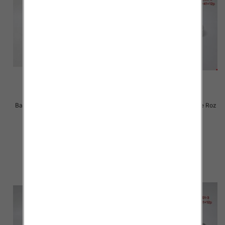
Balerinki/ Espadryle damskie Roz
Balerinki/ Espadryle damskie Roz
36-41 / 12 par
36-41 / 12 par
24.00 zł
24.00 zł
szczegóły
szczegóły