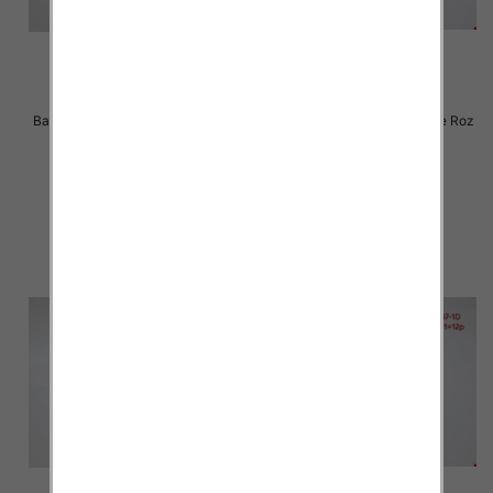
Balerinki/ Espadryle damskie Roz
Balerinki/ Espadryle damskie Roz
36-41 / 12 par
36-41 / 12 par
30.00 zł
30.00 zł
szczegóły
szczegóły