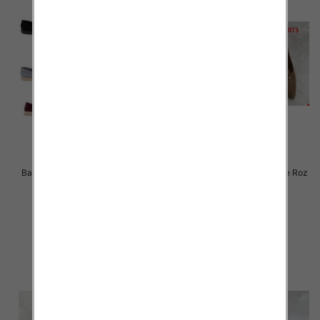
Balerinki/ Espadryle damskie Roz
Balerinki/ Espadryle damskie Roz
36-41 / 12 par
36-41 / 12 par
70.00 zł
46.00 zł
szczegóły
szczegóły