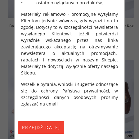
• ostatnio oglądanych produktów,
Materiały reklamowo - promocyjne wysyłamy
Klientom jedynie wówczas, gdy wyrazili na to
Balerinki/ Espadryle damskie Roz
Balerinki/ Espadryle damskie Roz
zgodę. Dotyczy to w szczególności newslettera
36-41 / 12 par
36-41 / 12 par
wysyłanego Klientowi, jeżeli potwierdzi
36.00 zł
36.00 zł
wyraźnie wskazanego przez nas linka
zawierającego akceptację na otrzymywanie
szczegóły
szczegóły
newslettera o aktualnych promocjach,
rabatach i nowościach w naszym Sklepie.
Materiały te dotyczą wyłącznie oferty naszego
Sklepu.
Wszelkie pytania, wnioski i sugestie odnoszące
się do ochrony Państwa prywatności, w
szczególności danych osobowych prosimy
zgłaszać na email