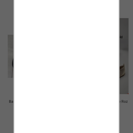
szczegóły
szczegóły
Balerinki/ Espadryle damskie Roz
Balerinki/ Espadryle damskie Roz
36-41 / 12 par
36-41 / 8 par
44.00 zł
57.00 zł
szczegóły
szczegóły