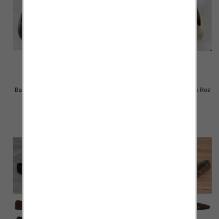
Balerinki/ Espadryle damskie Roz
Balerinki/ Espadryle damskie Roz
36-41 / 12 par
36-41 / 12 par
44.00 zł
44.00 zł
szczegóły
szczegóły