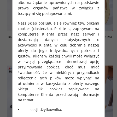
albo na żądanie uprawnionych na podstawie
prawa organów państwa w związku z
toczącymi się postępowaniami.
Nasz Sklep posługuje się również tzw. plikami
cookies (ciasteczka). Pliki te są zapisywane na
komputerze Klienta przez nasz serwer i
Balerinki/ Espadryle damskie Roz
Balerinki/ Espadryle damskie Roz
dostarczają danych statystycznych o
36-41, 1 kolor Paczka 8 szt
36-41 / 12 par
aktywności Klienta, w celu dobrania naszej
66.00 zł
36.00 zł
oferty do jego indywidualnych potrzeb i
szczegóły
szczegóły
gustów. Klient w każdej chwili może wyłączyć
w swojej przeglądarce internetowej opcję
przyjmowania cookies, choć musi mieć
świadomość, że w niektórych przypadkach
odłączenie tych plików może wpłynąć na
utrudnienia w korzystaniu z oferty naszego
Sklepu. Pliki cookies zapisywane na
komputerze Klienta przechowują informacje
na temat:
• sesji Użytkownika,