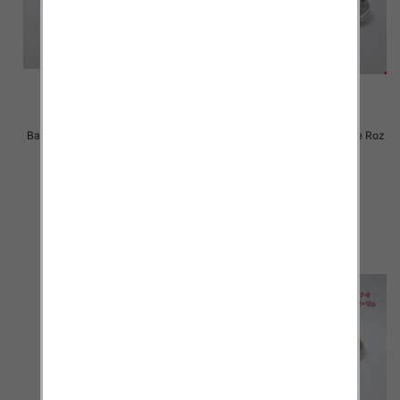
Balerinki/ Espadryle damskie Roz
Balerinki/ Espadryle damskie Roz
36-41 / 12 par
36-41 / 12 par
24.00 zł
24.00 zł
szczegóły
szczegóły