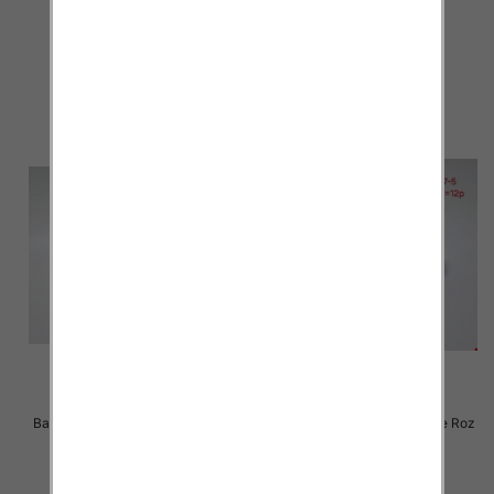
36-41 / 12 par
36-41 / 12 par
28.00 zł
28.00 zł
szczegóły
szczegóły
Balerinki/ Espadryle damskie Roz
Balerinki/ Espadryle damskie Roz
36-41 / 12 par
37-42 / 12 par
28.00 zł
26.00 zł