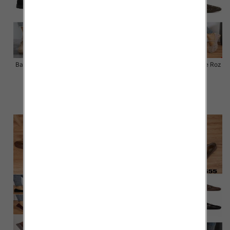
Balerinki/ Espadryle damskie Roz
Balerinki/ Espadryle damskie Roz
36-41 / 12 par
36-41 / 12 par
54.00 zł
54.00 zł
szczegóły
szczegóły