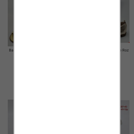
Balerinki/ Espadryle damskie Roz
Balerinki/ Espadryle damskie Roz
36-41 / 8 par
36-41 / 8 par
55.00 zł
55.00 zł
szczegóły
szczegóły