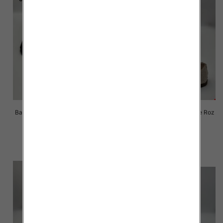
Balerinki/ Espadryle damskie Roz
Balerinki/ Espadryle damskie Roz
36-41 / 8 par
36-41 / 8 par
57.00 zł
57.00 zł
szczegóły
szczegóły