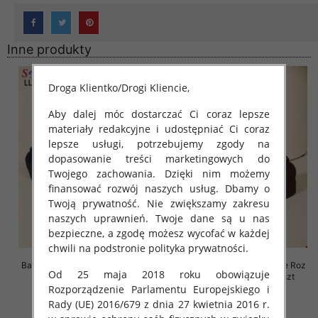
Inne produkty
Droga Klientko/Drogi Kliencie,
Aby dalej móc dostarczać Ci coraz lepsze
materiały redakcyjne i udostępniać Ci coraz
lepsze usługi, potrzebujemy zgody na
dopasowanie treści marketingowych do
Twojego zachowania. Dzięki nim możemy
finansować rozwój naszych usług. Dbamy o
Twoją prywatność. Nie zwiększamy zakresu
naszych uprawnień. Twoje dane są u nas
bezpieczne, a zgodę możesz wycofać w każdej
chwili na podstronie polityka prywatności.
Balerinki/ Espadryle damskie Roz
Balerinki/ Espadryle damskie Roz
Od 25 maja 2018 roku obowiązuje
36-41, 1 kolor Paczka 8 szt
36-41, 1 kolor Paczka 8 szt
Rozporządzenie Parlamentu Europejskiego i
39.00 zł
39.00 zł
Rady (UE) 2016/679 z dnia 27 kwietnia 2016 r.
szczegóły
szczegóły