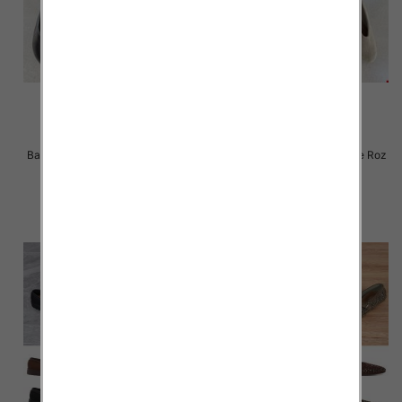
Balerinki/ Espadryle damskie Roz
Balerinki/ Espadryle damskie Roz
36-41 / 12 par
36-41 / 12 par
44.00 zł
44.00 zł
szczegóły
szczegóły