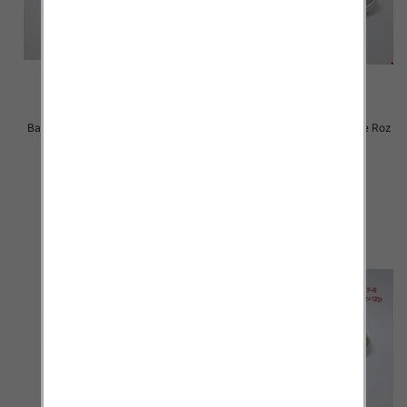
Balerinki/ Espadryle damskie Roz
Balerinki/ Espadryle damskie Roz
36-41 / 12 par
36-41 / 12 par
24.00 zł
24.00 zł
szczegóły
szczegóły