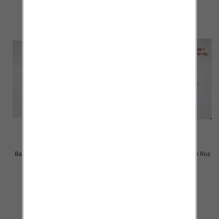
Balerinki/ Espadryle damskie Roz
Balerinki/ Espadryle damskie Roz
36-41 / 12 par
36-41 / 12 par
24.00 zł
24.00 zł
szczegóły
szczegóły