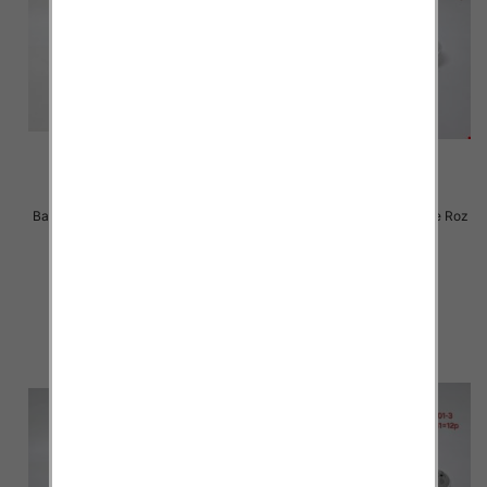
Balerinki/ Espadryle damskie Roz
Balerinki/ Espadryle damskie Roz
36-41 / 12 par
36-41 / 12 par
24.00 zł
24.00 zł
szczegóły
szczegóły