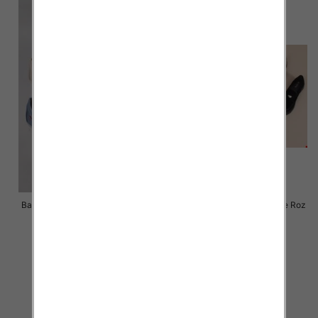
Balerinki/ Espadryle damskie Roz
Balerinki/ Espadryle damskie Roz
36-41 / 12 par
36-41 / 12 par
48.00 zł
51.00 zł
szczegóły
szczegóły