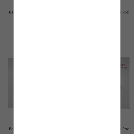
Balerinki/ Espadryle damskie Roz
Balerinki/ Espadryle damskie Roz
36-41 / 12 par
36-41 / 12 par
30.00 zł
30.00 zł
szczegóły
szczegóły
Balerinki/ Espadryle damskie Roz
Balerinki/ Espadryle damskie Roz
36-41 / 12 par
36-41 / 12 par