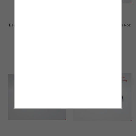
Balerinki/ Espadryle damskie Roz
Balerinki/ Espadryle damskie Roz
36-41 / 12 par
36-42 / 12 par
24.00 zł
21.00 zł
szczegóły
szczegóły