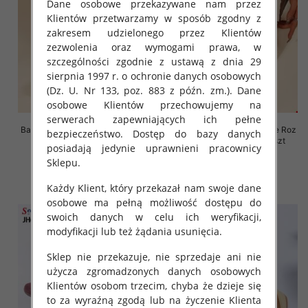
Dane osobowe przekazywane nam przez
Klientów przetwarzamy w sposób zgodny z
zakresem udzielonego przez Klientów
zezwolenia oraz wymogami prawa, w
szczególności zgodnie z ustawą z dnia 29
sierpnia 1997 r. o ochronie danych osobowych
(Dz. U. Nr 133, poz. 883 z późn. zm.). Dane
osobowe Klientów przechowujemy na
serwerach zapewniających ich pełne
Balerinki/ Espadryle damskie Roz
Balerinki/ Espadryle damskie Roz
bezpieczeństwo. Dostęp do bazy danych
36-41, 1 kolor Paczka 8 szt
36-41, 1 kolor Paczka 8 szt
posiadają jedynie uprawnieni pracownicy
61.00 zł
61.00 zł
Sklepu.
szczegóły
szczegóły
Każdy Klient, który przekazał nam swoje dane
osobowe ma pełną możliwość dostępu do
swoich danych w celu ich weryfikacji,
modyfikacji lub też żądania usunięcia.
Sklep nie przekazuje, nie sprzedaje ani nie
użycza zgromadzonych danych osobowych
Klientów osobom trzecim, chyba że dzieje się
to za wyraźną zgodą lub na życzenie Klienta