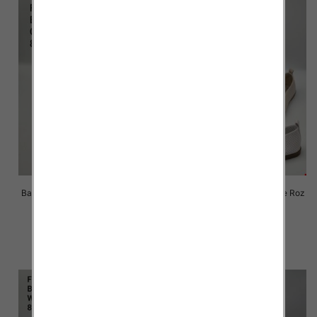
Balerinki/ Espadryle damskie Roz
Balerinki/ Espadryle damskie Roz
36-41 / 8 par
36-41 / 8 par
57.00 zł
57.00 zł
szczegóły
szczegóły