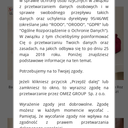
w sprawie ochrony osób fizycznych w związku
z przetwarzaniem danych osobowych i w
sprawie swobodnego przepływu takich
danych oraz uchylenia dyrektywy 95/46/WE
(określane jako "RODO", "ORODO", "GDPR" lub
"Ogólne Rozporządzenie o Ochronie Danych").
W związku z tym chcielibyśmy poinformować
Cię o przetwarzaniu Twoich danych oraz
zasadach, na jakich odbywa się to po dniu 25
maja 2018 roku. Poniżej znajdziesz
podstawowe informacje na ten temat.
Potrzebujemy na to Twojej zgody.
Jeżeli klikniesz przycisk „Przejdź dalej” lub
Balerinki/ Espadryle damskie Roz
Balerinki/ Espadryle damskie Roz
zamkniesz to okno, to wyrazisz zgodę na
36-41, 1 kolor Paczka 8 szt
36-41, 1 kolor Paczka 8 szt
przetwarzanie przez OMEZ GROUP
Sp. z o.o.
39.00 zł
39.00 zł
Wyrażenie zgody jest dobrowolne. Zgodę
szczegóły
szczegóły
możesz w każdym momencie wycofać .
Pamiętaj, że wycofanie zgody nie wpływa na
zgodność z prawem przetwarzania