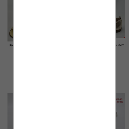
Balerinki/ Espadryle damskie Roz
Balerinki/ Espadryle damskie Roz
36-41 / 8 par
36-41 / 8 par
55.00 zł
55.00 zł
szczegóły
szczegóły