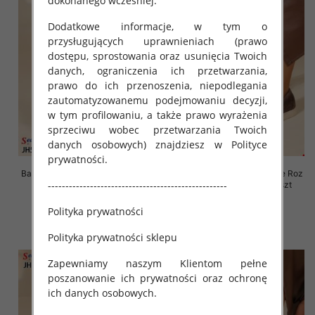
dokonanego wcześniej.
Dodatkowe informacje, w tym o
przysługujących uprawnieniach (prawo
dostępu, sprostowania oraz usunięcia Twoich
danych, ograniczenia ich przetwarzania,
prawo do ich przenoszenia, niepodlegania
zautomatyzowanemu podejmowaniu decyzji,
w tym profilowaniu, a także prawo wyrażenia
sprzeciwu wobec przetwarzania Twoich
danych osobowych) znajdziesz w Polityce
prywatności.
Balerinki/ Espadryle damskie Roz
Balerinki/ Espadryle damskie Roz
---------------------------------------------------
36-41, 1 kolor Paczka 8 szt
36-41, 1 kolor Paczka 8 szt
61.00 zł
61.00 zł
Polityka prywatności
szczegóły
szczegóły
Polityka prywatności sklepu
Zapewniamy naszym Klientom pełne
poszanowanie ich prywatności oraz ochronę
ich danych osobowych.