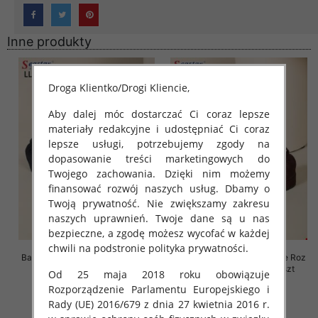
Inne produkty
Droga Klientko/Drogi Kliencie,
Aby dalej móc dostarczać Ci coraz lepsze
materiały redakcyjne i udostępniać Ci coraz
lepsze usługi, potrzebujemy zgody na
dopasowanie treści marketingowych do
Twojego zachowania. Dzięki nim możemy
finansować rozwój naszych usług. Dbamy o
Twoją prywatność. Nie zwiększamy zakresu
naszych uprawnień. Twoje dane są u nas
bezpieczne, a zgodę możesz wycofać w każdej
chwili na podstronie polityka prywatności.
Balerinki/ Espadryle damskie Roz
Balerinki/ Espadryle damskie Roz
36-41, 1 kolor Paczka 8 szt
36-41, 1 kolor Paczka 8 szt
Od 25 maja 2018 roku obowiązuje
39.00 zł
39.00 zł
Rozporządzenie Parlamentu Europejskiego i
Rady (UE) 2016/679 z dnia 27 kwietnia 2016 r.
szczegóły
szczegóły