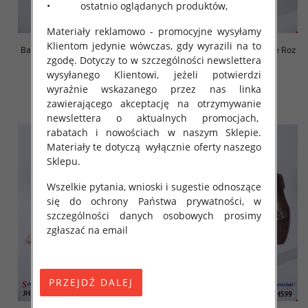
• ostatnio oglądanych produktów,
Materiały reklamowo - promocyjne wysyłamy
Klientom jedynie wówczas, gdy wyrazili na to
Balerinki/ Espadryle damskie Roz
Balerinki/ Espadryle damskie Roz
zgodę. Dotyczy to w szczególności newslettera
36-41 / 12 par
36-41 / 12 par
wysyłanego Klientowi, jeżeli potwierdzi
36.00 zł
36.00 zł
wyraźnie wskazanego przez nas linka
szczegóły
szczegóły
zawierającego akceptację na otrzymywanie
newslettera o aktualnych promocjach,
rabatach i nowościach w naszym Sklepie.
Materiały te dotyczą wyłącznie oferty naszego
Sklepu.
Wszelkie pytania, wnioski i sugestie odnoszące
się do ochrony Państwa prywatności, w
szczególności danych osobowych prosimy
zgłaszać na email