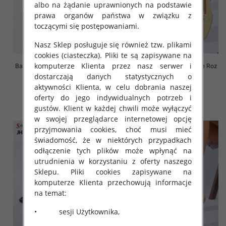
albo na żądanie uprawnionych na podstawie
prawa organów państwa w związku z
toczącymi się postępowaniami.
Nasz Sklep posługuje się również tzw. plikami
cookies (ciasteczka). Pliki te są zapisywane na
komputerze Klienta przez nasz serwer i
Balerinki/ Espadryle damskie Roz
Balerinki/ Espadryle damskie Roz
36-41, 1 kolor Paczka 8 szt
36-41 / 12 par
dostarczają danych statystycznych o
aktywności Klienta, w celu dobrania naszej
66.00 zł
36.00 zł
oferty do jego indywidualnych potrzeb i
szczegóły
szczegóły
gustów. Klient w każdej chwili może wyłączyć
w swojej przeglądarce internetowej opcję
przyjmowania cookies, choć musi mieć
świadomość, że w niektórych przypadkach
odłączenie tych plików może wpłynąć na
utrudnienia w korzystaniu z oferty naszego
Sklepu. Pliki cookies zapisywane na
komputerze Klienta przechowują informacje
na temat:
• sesji Użytkownika,