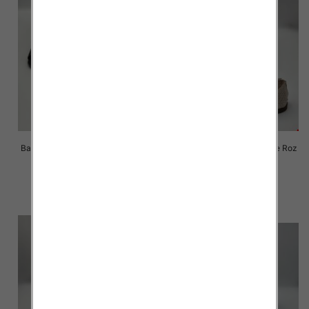
Balerinki/ Espadryle damskie Roz
Balerinki/ Espadryle damskie Roz
36-41 / 8 par
36-41 / 8 par
57.00 zł
57.00 zł
szczegóły
szczegóły