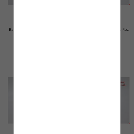
Balerinki/ Espadryle damskie Roz
Balerinki/ Espadryle damskie Roz
36-41 / 12 par
36-41 / 12 par
30.00 zł
30.00 zł
szczegóły
szczegóły