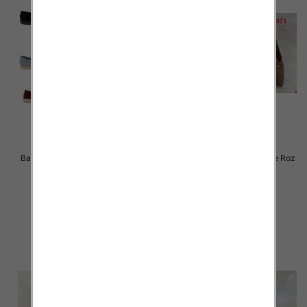
Balerinki/ Espadryle damskie Roz
Balerinki/ Espadryle damskie Roz
36-41 / 12 par
36-41 / 12 par
70.00 zł
46.00 zł
szczegóły
szczegóły