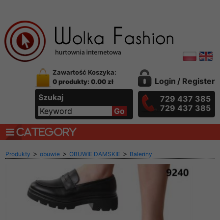
Zawartość Koszyka:
Login
/
Register
0 produkty: 0.00 zł
Szukaj
729 437 385
729 437 385
CATEGORY
>
>
>
Produkty
obuwie
OBUWIE DAMSKIE
Baleriny