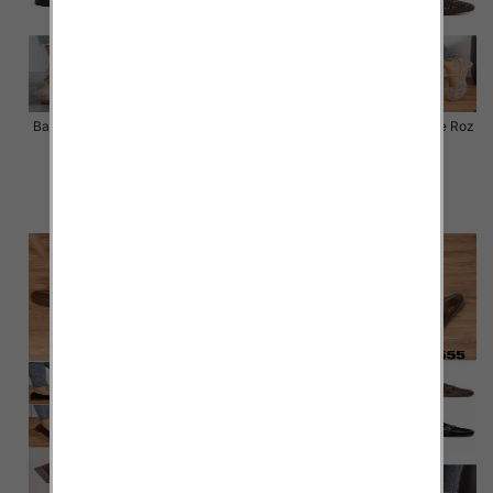
Balerinki/ Espadryle damskie Roz
Balerinki/ Espadryle damskie Roz
36-41 / 12 par
36-41 / 12 par
54.00 zł
54.00 zł
szczegóły
szczegóły