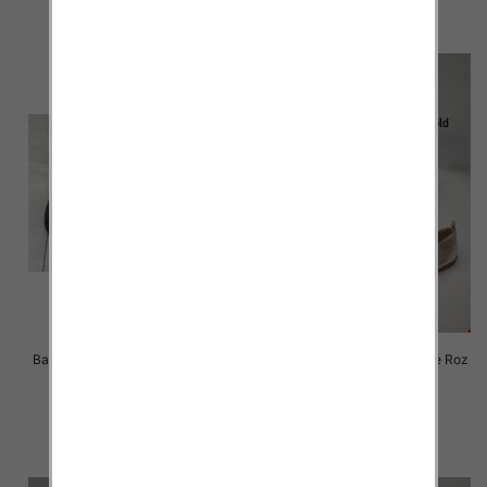
szczegóły
szczegóły
Balerinki/ Espadryle damskie Roz
Balerinki/ Espadryle damskie Roz
36-41 / 12 par
36-41 / 8 par
44.00 zł
57.00 zł
szczegóły
szczegóły