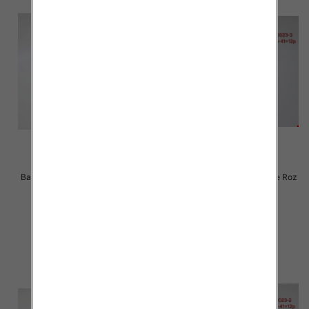
Balerinki/ Espadryle damskie Roz
Balerinki/ Espadryle damskie Roz
36-41 / 12 par
36-41 / 12 par
24.00 zł
24.00 zł
szczegóły
szczegóły