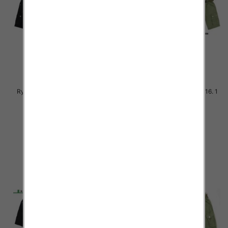
Rybaczki chłopięca. Roz 8-16. 1
Rybaczki chłopięca. Roz 8-16. 1
Kolor Paczka 5 szt
Kolor Paczka 5 szt
27.00 zł
27.00 zł
szczegóły
szczegóły