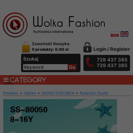
Zawartość Koszyka:
Login
/
Register
0 produkty: 0.00 zł
Szukaj
729 437 385
729 437 385
CATEGORY
>
>
>
Produkty
Odzież
ODZIEŻ DZIECIĘCA
Rybaczki, Szorty