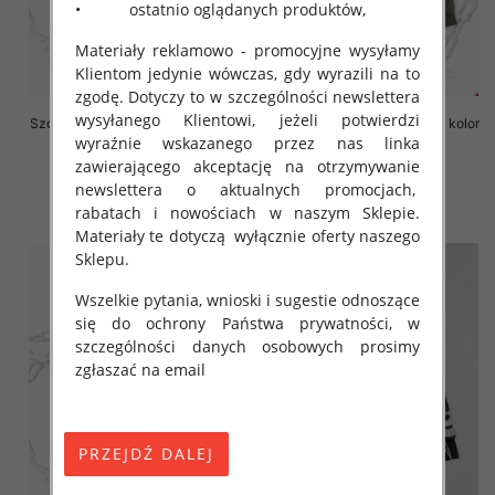
• ostatnio oglądanych produktów,
Materiały reklamowo - promocyjne wysyłamy
Klientom jedynie wówczas, gdy wyrazili na to
zgodę. Dotyczy to w szczególności newslettera
wysyłanego Klientowi, jeżeli potwierdzi
Szorty chłopięce Roz 8-16, 1 kolor
Szorty chłopięce Roz 8-16, 1 kolor
Paczka 6 szt
Paczka 6 szt
wyraźnie wskazanego przez nas linka
zawierającego akceptację na otrzymywanie
17.00 zł
17.00 zł
newslettera o aktualnych promocjach,
szczegóły
szczegóły
rabatach i nowościach w naszym Sklepie.
Materiały te dotyczą wyłącznie oferty naszego
Sklepu.
Wszelkie pytania, wnioski i sugestie odnoszące
się do ochrony Państwa prywatności, w
szczególności danych osobowych prosimy
zgłaszać na email