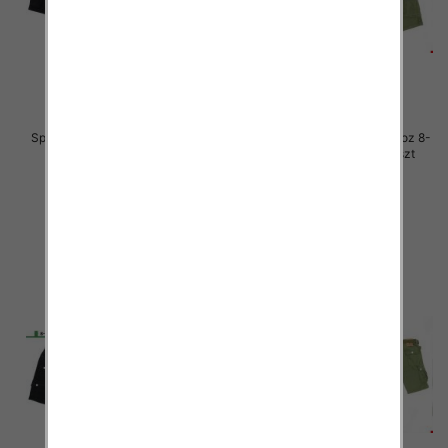
Spodenki chłopięca jeans Roz 8-
Spodenki chłopięca jeans Roz 8-
16, Mix kolor Paczka 10 szt
16, Mix kolor Paczka 10 szt
30.00 zł
30.00 zł
szczegóły
szczegóły