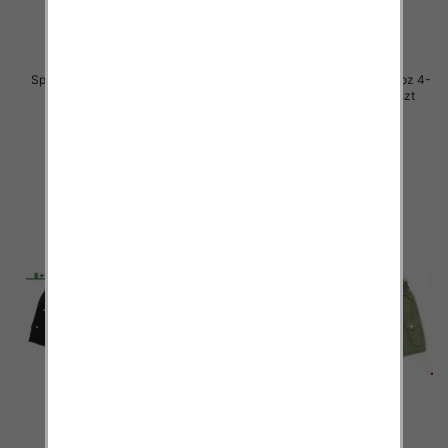
Spodenki chłopięca jeans Roz 8-
Spodenki chłopięca jeans Roz 4-
16, Mix kolor Paczka 10 szt
12, Mix kolor Paczka 10 szt
30.00 zł
30.00 zł
szczegóły
szczegóły