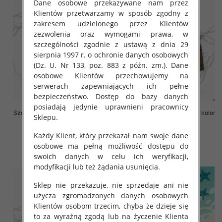
Dane osobowe przekazywane nam przez
Klientów przetwarzamy w sposób zgodny z
zakresem udzielonego przez Klientów
zezwolenia oraz wymogami prawa, w
szczególności zgodnie z ustawą z dnia 29
sierpnia 1997 r. o ochronie danych osobowych
(Dz. U. Nr 133, poz. 883 z późn. zm.). Dane
osobowe Klientów przechowujemy na
serwerach zapewniających ich pełne
bezpieczeństwo. Dostęp do bazy danych
posiadają jedynie uprawnieni pracownicy
Szorty chłopięce Roz 8-16, 1 kolor
Szorty chłopięce Roz 8-16, 1 kolor
Sklepu.
Paczka 6 szt
Paczka 6 szt
18.00 zł
18.00 zł
Każdy Klient, który przekazał nam swoje dane
osobowe ma pełną możliwość dostępu do
szczegóły
szczegóły
swoich danych w celu ich weryfikacji,
modyfikacji lub też żądania usunięcia.
Sklep nie przekazuje, nie sprzedaje ani nie
użycza zgromadzonych danych osobowych
Klientów osobom trzecim, chyba że dzieje się
to za wyraźną zgodą lub na życzenie Klienta