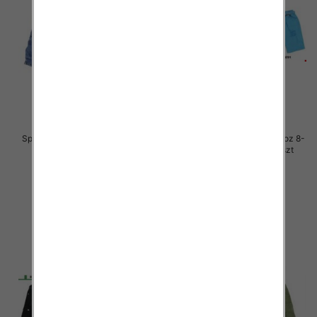
Spodenki chłopięca jeans Roz 8-
Spodenki chłopięca jeans Roz 8-
16, 1 kolor Paczka 10 szt
16, Mix kolor Paczka 10 szt
27.00 zł
27.00 zł
szczegóły
szczegóły