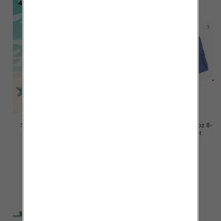
Szorty chłopięce Roz 4-12, 1
Spodenki chłopięca jeans Roz 8-
kolor Paczka 6 szt
16, 1 kolor Paczka 10 szt
15.00 zł
27.00 zł
szczegóły
szczegóły