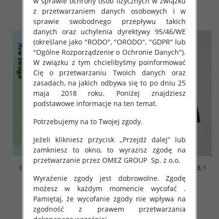
w sprawie ochrony osób fizycznych w związku
z przetwarzaniem danych osobowych i w
szczegóły
szczegóły
sprawie swobodnego przepływu takich
danych oraz uchylenia dyrektywy 95/46/WE
(określane jako "RODO", "ORODO", "GDPR" lub
"Ogólne Rozporządzenie o Ochronie Danych").
W związku z tym chcielibyśmy poinformować
Cię o przetwarzaniu Twoich danych oraz
zasadach, na jakich odbywa się to po dniu 25
maja 2018 roku. Poniżej znajdziesz
podstawowe informacje na ten temat.
Potrzebujemy na to Twojej zgody.
Jeżeli klikniesz przycisk „Przejdź dalej” lub
zamkniesz to okno, to wyrazisz zgodę na
przetwarzanie przez OMEZ GROUP
Sp. z o.o.
Szorty chłopięce Roz 10-18, 1
Szorty chłopięce Roz 10-18, 1
kolor Paczka 6 szt
kolor Paczka 6 szt
Wyrażenie zgody jest dobrowolne. Zgodę
możesz w każdym momencie wycofać .
18.00 zł
18.00 zł
Pamiętaj, że wycofanie zgody nie wpływa na
szczegóły
szczegóły
zgodność z prawem przetwarzania