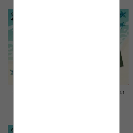
Szorty chłopięce Roz 4-12, 1
Szorty chłopięce Roz 4-12, 1
kolor Paczka 6 szt
kolor Paczka 6 szt
15.00 zł
15.00 zł
szczegóły
szczegóły