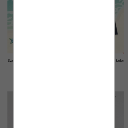
Szorty chłopięce Roz 8-16, 1 kolor
Szorty chłopięce Roz 8-16, 1 kolor
Paczka 6 szt
Paczka 6 szt
16.00 zł
16.00 zł
szczegóły
szczegóły