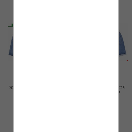
Spodenki chłopięca jeans Roz 4-
Spodenki chłopięca jeans Roz 8-
12, 1 kolor Paczka 10 szt
16, 1 kolor Paczka 10 szt
27.00 zł
27.00 zł
szczegóły
szczegóły