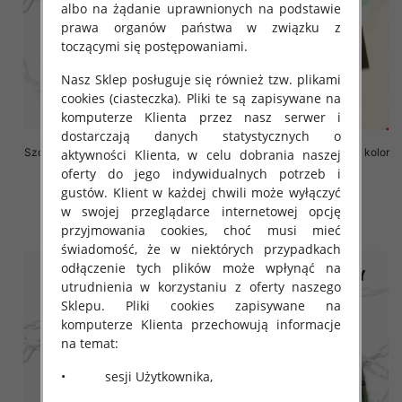
albo na żądanie uprawnionych na podstawie
prawa organów państwa w związku z
toczącymi się postępowaniami.
Nasz Sklep posługuje się również tzw. plikami
cookies (ciasteczka). Pliki te są zapisywane na
komputerze Klienta przez nasz serwer i
dostarczają danych statystycznych o
Szorty chłopięce Roz 8-16, 1 kolor
Szorty chłopięce Roz 8-16, 1 kolor
aktywności Klienta, w celu dobrania naszej
Paczka 6 szt
Paczka 6 szt
oferty do jego indywidualnych potrzeb i
18.00 zł
17.00 zł
gustów. Klient w każdej chwili może wyłączyć
w swojej przeglądarce internetowej opcję
szczegóły
szczegóły
przyjmowania cookies, choć musi mieć
świadomość, że w niektórych przypadkach
odłączenie tych plików może wpłynąć na
utrudnienia w korzystaniu z oferty naszego
Sklepu. Pliki cookies zapisywane na
komputerze Klienta przechowują informacje
na temat:
• sesji Użytkownika,