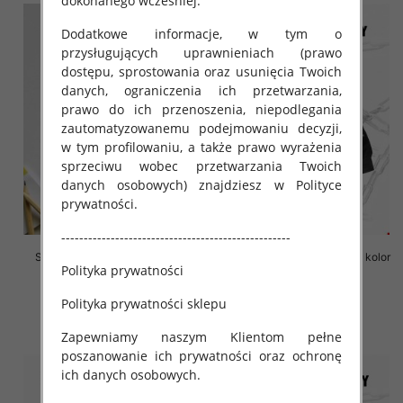
dokonanego wcześniej.
Dodatkowe informacje, w tym o
przysługujących uprawnieniach (prawo
dostępu, sprostowania oraz usunięcia Twoich
danych, ograniczenia ich przetwarzania,
prawo do ich przenoszenia, niepodlegania
zautomatyzowanemu podejmowaniu decyzji,
w tym profilowaniu, a także prawo wyrażenia
sprzeciwu wobec przetwarzania Twoich
danych osobowych) znajdziesz w Polityce
prywatności.
---------------------------------------------------
Szorty chłopięce Roz 10-18, 1
Szorty chłopięce Roz 8-16, 1 kolor
Polityka prywatności
kolor Paczka 6 szt
Paczka 6 szt
18.00 zł
18.00 zł
Polityka prywatności sklepu
szczegóły
szczegóły
Zapewniamy naszym Klientom pełne
poszanowanie ich prywatności oraz ochronę
ich danych osobowych.