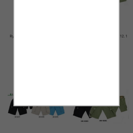
Rybaczki chłopięca. Roz 8-16. 1
Rybaczki chłopięca. Roz 4-12. 1
Kolor Paczka 5 szt
Kolor Paczka 5 szt
25.00 zł
26.00 zł
szczegóły
szczegóły