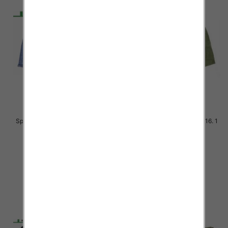
Spodenki chłopięca jeans Roz 8-
Rybaczki chłopięca. Roz 8-16. 1
16, 1 kolor Paczka 10 szt
Kolor Paczka 5 szt
27.00 zł
27.00 zł
szczegóły
szczegóły