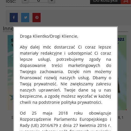
lość:
Inne produkty
Droga Klientko/Drogi Kliencie,
Aby dalej móc dostarczać Ci coraz lepsze
materiały redakcyjne i udostępniać Ci coraz
lepsze usługi, potrzebujemy zgody na
dopasowanie treści marketingowych do
Twojego zachowania. Dzięki nim możemy
finansować rozwój naszych usług. Dbamy o
Twoją prywatność. Nie zwiększamy zakresu
naszych uprawnień. Twoje dane są u nas
bezpieczne, a zgodę możesz wycofać w każdej
chwili na podstronie polityka prywatności.
Od 25 maja 2018 roku obowiązuje
Szorty chłopięce Roz 10-18, 1
Szorty chłopięce Roz 10-18, 1
Rozporządzenie Parlamentu Europejskiego i
kolor Paczka 6 szt
kolor Paczka 6 szt
Rady (UE) 2016/679 z dnia 27 kwietnia 2016 r.
18.00 zł
18.00 zł