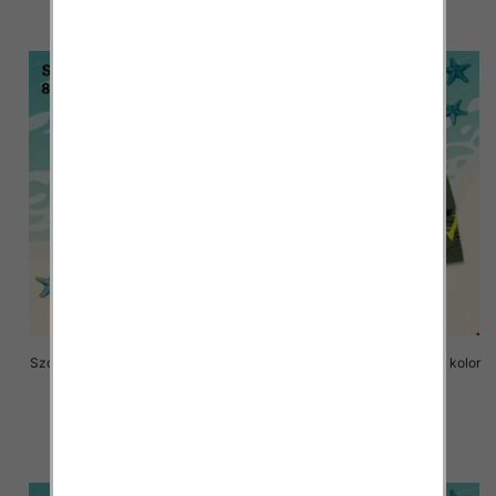
szczegóły
szczegóły
Szorty chłopięce Roz 8-16, 1 kolor
Szorty chłopięce Roz 8-16, 1 kolor
Paczka 6 szt
Paczka 6 szt
17.00 zł
17.00 zł
szczegóły
szczegóły