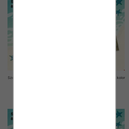
Szorty chłopięce Roz 8-16, 1 kolor
Szorty chłopięce Roz 8-16, 1 kolor
Paczka 6 szt
Paczka 6 szt
17.00 zł
17.00 zł
szczegóły
szczegóły