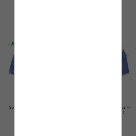
27.00 zł
30.00 zł
szczegóły
szczegóły
Spodenki chłopięca jeans Roz 4-
Spodenki chłopięca jeans Roz 4-
12, 1 kolor Paczka 10 szt
12, 1 kolor Paczka 10 szt
30.00 zł
27.00 zł
szczegóły
szczegóły