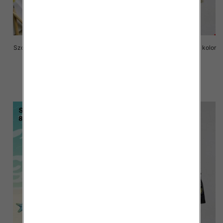
Szorty chłopięce Roz 8-16, 1 kolor
Szorty chłopięce Roz 8-16, 1 kolor
Paczka 6 szt
Paczka 6 szt
16.00 zł
16.00 zł
szczegóły
szczegóły