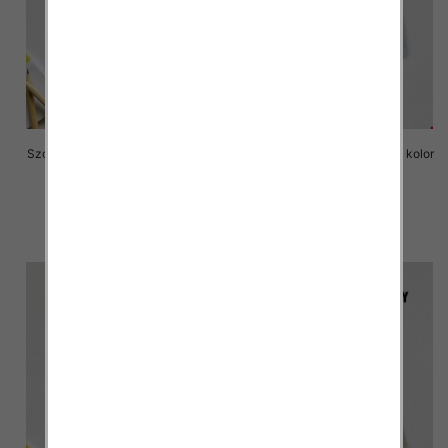
Szorty chłopięce Roz 8-16, 1 kolor
Szorty chłopięce Roz 8-16, 1 kolor
Paczka 6 szt
Paczka 6 szt
16.00 zł
16.00 zł
szczegóły
szczegóły