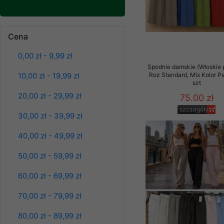
Klientów zezwolenia 
ochronie danych osobo
Spodnie damskie
serwerach zapewniają
jeansy Roz 25-30, 1
Cena
pracownicy Sklepu.
Kolor Paczka 10 szt
61.00 zł
0,00 zł - 9,99 zł
Każdy Klient, który p
Spodnie damskie (Włoskie 
szczegóły
ich weryfikacji, modyfik
10,00 zł - 19,99 zł
Roz Standard, Mix Kolor P
szt
Sklep nie przekazuje,
20,00 zł - 29,99 zł
75.00 zł
chyba że dzieje się t
prawa organów państwa
szczegóły
30,00 zł - 39,99 zł
Nasz Sklep posługuje si
40,00 zł - 49,99 zł
przez nasz serwer i do
jego indywidualnych po
50,00 zł - 59,99 zł
opcję przyjmowania co
może wpłynąć na utrud
60,00 zł - 69,99 zł
Klienta przechowują in
70,00 zł - 79,99 zł
• sesji Użytkownik
80,00 zł - 89,99 zł
• ostatnio oglądany
Spodnie damskie