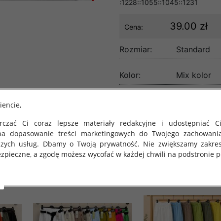
:1228::1055::1045::1231
39.00 zł
Cena:
Rozmiar:
Standard
Kolor:
Mix kolor
lość:
iencie,
czać Ci coraz lepsze materiały redakcyjne i udostępniać Ci
na dopasowanie treści marketingowych do Twojego zachowani
szych usług. Dbamy o Twoją prywatność. Nie zwiększamy zakre
zpieczne, a zgodę możesz wycofać w każdej chwili na podstronie po
 obowiązuje Rozporządzenie Parlamentu Europejskiego i Rady (U
rawie ochrony osób fizycznych w związku z przetwarzaniem danych
 takich danych oraz uchylenia dyrektywy 95/46/WE (określane 
ozporządzenie o Ochronie Danych"). W związku z tym chcielibyś
 danych oraz zasadach, na jakich odbywa się to po dniu 25 ma