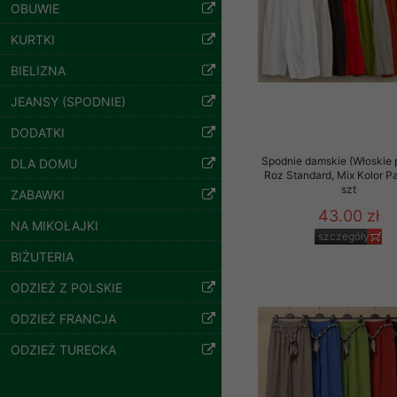
znajdziesz podstawowe
OBUWIE
Potrzebujemy na to Two
KURTKI
BIELIZNA
Jeżeli klikniesz przyc
GROUP
Sp. z o.o.
Spodnie damskie
JEANSY (SPODNIE)
jeansy Roz 25-30, 1
Wyrażenie zgody jest 
Kolor Paczka 10 szt
DODATKI
wpływa na zgodność z 
61.00 zł
Spodnie damskie (Włoskie 
DLA DOMU
szczegóły
Dodatkowe informacje,
Roz Standard, Mix Kolor P
szt
Twoich danych, ograni
ZABAWKI
podejmowaniu decyzji
43.00 zł
NA MIKOŁAJKI
danych osobowych) znaj
szczegóły
BIŻUTERIA
-------------------------------
ODZIEŻ Z POLSKIE
Polityka prywatności
ODZIEŻ FRANCJA
Polityka prywatności s
ODZIEŻ TURECKA
Zapewniamy naszym Kli
Dane osobowe przekaz