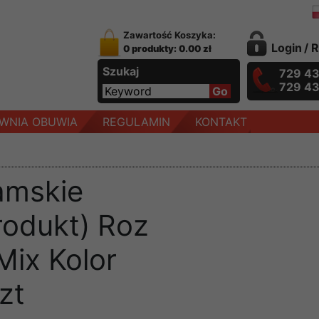
Zawartość Koszyka:
Login
/
R
0 produkty: 0.00 zł
Szukaj
729 4
729 4
WNIA OBUWIA
REGULAMIN
KONTAKT
amskie
rodukt) Roz
Mix Kolor
zt