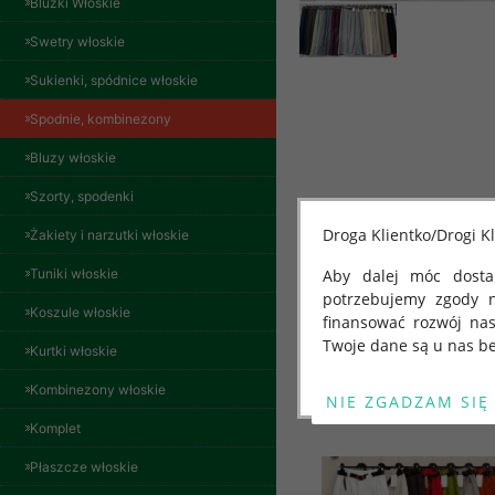
Bluzki Włoskie
Swetry włoskie
Sukienki, spódnice włoskie
Spodnie, kombinezony
Bluzy włoskie
Spodnie damskie
Szorty, spodenki
jeansy Roz 29-36, 1
Kolor Paczka 10 szt
Droga Klientko/Drogi Kl
Żakiety i narzutki włoskie
57.00 zł
Tuniki włoskie
Aby dalej móc dostar
szczegóły
potrzebujemy zgody 
Koszule włoskie
finansować rozwój na
Inne produkty
Twoje dane są u nas be
Kurtki włoskie
Od 25 maja 2018 roku
Kombinezony włoskie
kwietnia 2016 r. w sp
Komplet
swobodnego przepływu
"GDPR" lub "Ogólne R
Płaszcze włoskie
przetwarzaniu Twoich