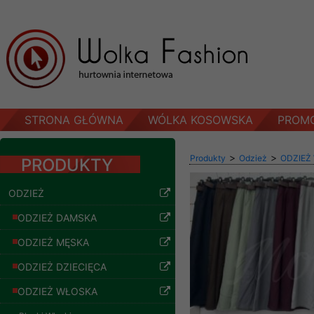
STRONA GŁÓWNA
WÓLKA KOSOWSKA
PROM
>
>
Produkty
Odzież
ODZIEŻ
PRODUKTY
ODZIEŻ
ODZIEŻ DAMSKA
ODZIEŻ MĘSKA
ODZIEŻ DZIECIĘCA
ODZIEŻ WŁOSKA