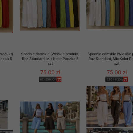
rzetwarzanie przez OMEZ
że wycofanie zgody nie
produkt)
Spodnie damskie (Włoskie produkt)
Spodnie damskie (Włoskie 
towania oraz usunięcia
aczka 5
Roz Standard, Mix Kolor Paczka 5
Roz Standard, Mix Kolor P
szt
szt
ania zautomatyzowanemu
 przetwarzania Twoich
75.00 zł
75.00 zł
szczegóły
szczegóły
ych osobowych.
sem udzielonego przez