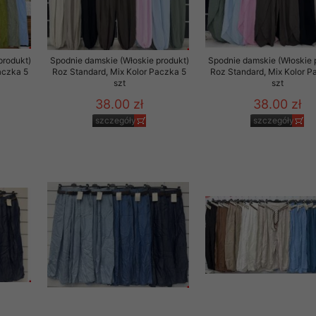
to zgodę. Dotyczy to w
anego przez nas linka
batach i nowościach w
produkt)
Spodnie damskie (Włoskie produkt)
Spodnie damskie (Włoskie 
aczka 5
Roz Standard, Mix Kolor Paczka 5
Roz Standard, Mix Kolor P
szt
szt
w szczególności danych
38.00 zł
38.00 zł
szczegóły
szczegóły