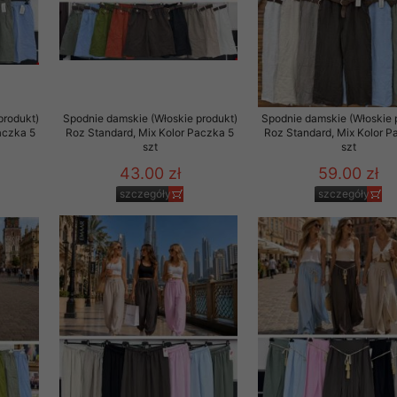
29 sierpnia 1997 r. o
entów przechowujemy na
ją jedynie uprawnieni
o swoich danych w celu
produkt)
Spodnie damskie (Włoskie produkt)
Spodnie damskie (Włoskie 
aczka 5
Roz Standard, Mix Kolor Paczka 5
Roz Standard, Mix Kolor P
szt
szt
ientów osobom trzecim,
43.00 zł
59.00 zł
awnionych na podstawie
szczegóły
szczegóły
ne na komputerze Klienta
brania naszej oferty do
zeglądarce internetowej
odłączenie tych plików
pisywane na komputerze