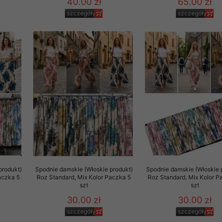
40.00 zł
65.00 zł
szczegóły
szczegóły
produkt)
Spodnie damskie (Włoskie produkt)
Spodnie damskie (Włoskie 
aczka 5
Roz Standard, Mix Kolor Paczka 5
Roz Standard, Mix Kolor P
szt
szt
30.00 zł
30.00 zł
szczegóły
szczegóły