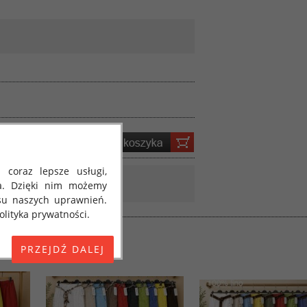
 coraz lepsze usługi,
a. Dzięki nim możemy
su naszych uprawnień.
lityka prywatności.
E) 2016/679 z dnia 27
 osobowych i w sprawie
jako "RODO", "ORODO",
my poinformować Cię o
ja 2018 roku. Poniżej