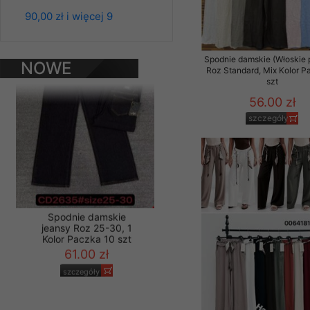
jeansy Roz 25-30, 1
Materiały reklamowo -
90,00 zł i więcej 9
Kolor Paczka 10 szt
szczególności newsle
61.00 zł
zawierającego akcept
szczegóły
naszym Sklepie. Materi
Spodnie damskie (Włoskie 
NOWE
Roz Standard, Mix Kolor P
szt
PRODUKTY
Wszelkie pytania, wni
osobowych prosimy zgł
56.00 zł
szczegóły
Spodnie damskie
jeansy Roz 25-30, 1
Kolor Paczka 10 szt
61.00 zł