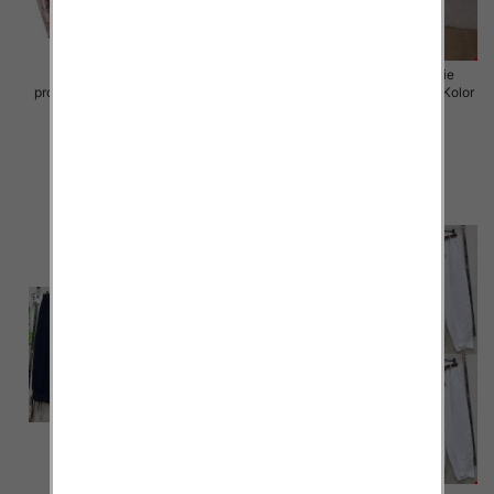
Spodnie damskie (Włoskie
Spodnie damskie (Włoskie
produkt) Roz Standard, Mix Kolor
produkt) Roz Standard, Mix Kolor
Paczka 5 szt
Paczka 5 szt
30.00 zł
72.00 zł
szczegóły
szczegóły