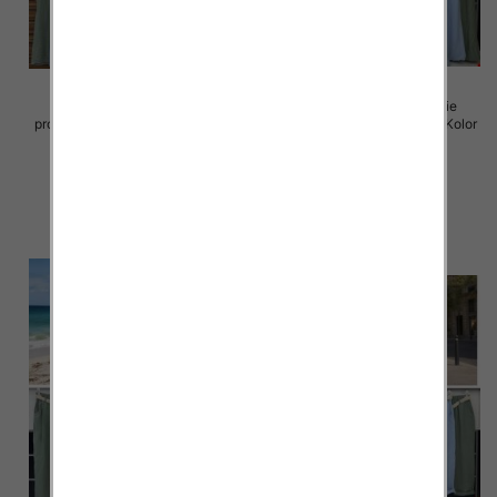
Spodnie damskie (Włoskie
Spodnie damskie (Włoskie
produkt) Roz Standard, Mix Kolor
produkt) Roz Standard, Mix Kolor
Paczka 5 szt
Paczka 5 szt
35.00 zł
38.00 zł
szczegóły
szczegóły