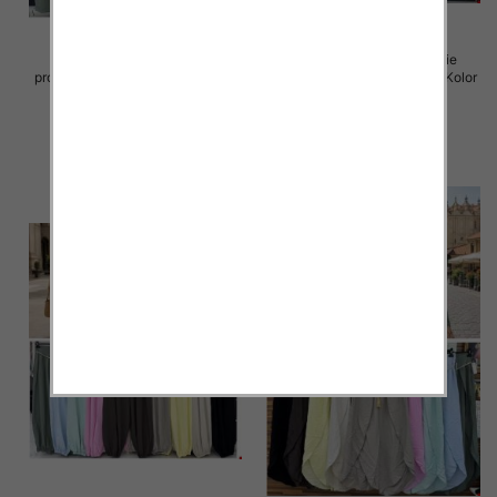
Spodnie damskie (Włoskie
Spodnie damskie (Włoskie
produkt) Roz Standard, Mix Kolor
produkt) Roz Standard, Mix Kolor
Paczka 5 szt
Paczka 5 szt
38.00 zł
38.00 zł
szczegóły
szczegóły