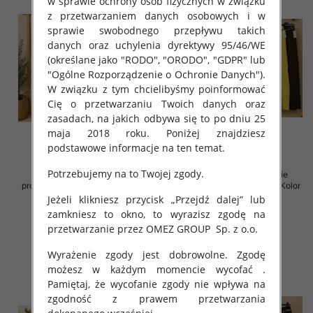
w sprawie ochrony osób fizycznych w związku
z przetwarzaniem danych osobowych i w
sprawie swobodnego przepływu takich
danych oraz uchylenia dyrektywy 95/46/WE
(określane jako "RODO", "ORODO", "GDPR" lub
"Ogólne Rozporządzenie o Ochronie Danych").
W związku z tym chcielibyśmy poinformować
Cię o przetwarzaniu Twoich danych oraz
zasadach, na jakich odbywa się to po dniu 25
maja 2018 roku. Poniżej znajdziesz
podstawowe informacje na ten temat.
Potrzebujemy na to Twojej zgody.
Spodnie damskie (Włoskie
Spodnie damskie (Włoskie
produkt) Roz Standard, Mix Kolor
produkt) Roz Standard, Mix Kolor
Paczka 5 szt
Paczka 5 szt
Jeżeli klikniesz przycisk „Przejdź dalej” lub
zamkniesz to okno, to wyrazisz zgodę na
60.00 zł
75.00 zł
przetwarzanie przez OMEZ GROUP
Sp. z o.o.
szczegóły
szczegóły
Wyrażenie zgody jest dobrowolne. Zgodę
możesz w każdym momencie wycofać .
Pamiętaj, że wycofanie zgody nie wpływa na
zgodność z prawem przetwarzania