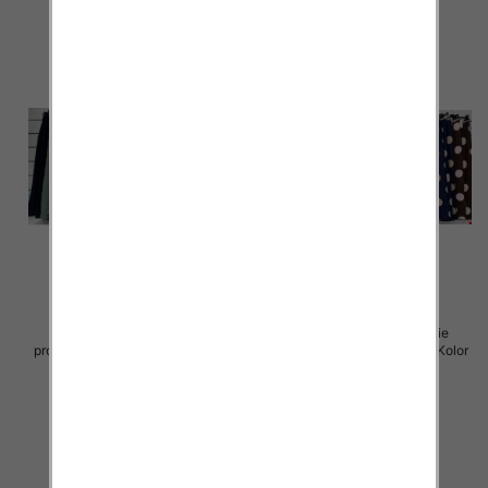
Spodnie damskie (Włoskie
Spodnie damskie (Włoskie
produkt) Roz Standard, Mix Kolor
produkt) Roz Standard, Mix Kolor
Paczka 5 szt
Paczka 5 szt
30.00 zł
29.00 zł
szczegóły
szczegóły