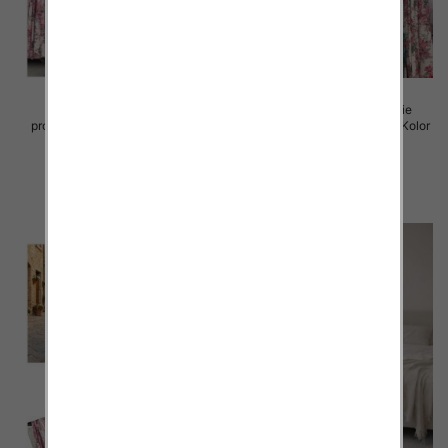
Spodnie damskie (Włoskie
Spodnie damskie (Włoskie
produkt) Roz Standard, Mix Kolor
produkt) Roz Standard, Mix Kolor
Paczka 5 szt
Paczka 5 szt
32.00 zł
30.00 zł
szczegóły
szczegóły