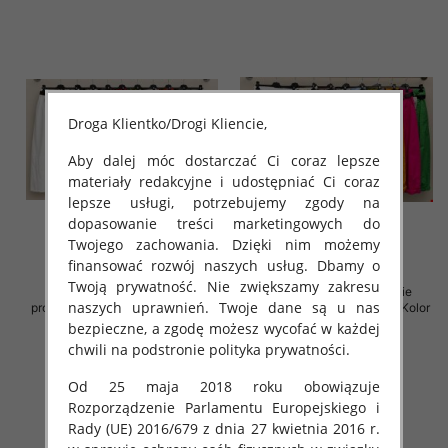
Droga Klientko/Drogi Kliencie,
Aby dalej móc dostarczać Ci coraz lepsze
materiały redakcyjne i udostępniać Ci coraz
lepsze usługi, potrzebujemy zgody na
dopasowanie treści marketingowych do
Twojego zachowania. Dzięki nim możemy
finansować rozwój naszych usług. Dbamy o
Twoją prywatność. Nie zwiększamy zakresu
Spodnie damskie (Włoskie
Spodnie damskie (Włoskie
naszych uprawnień. Twoje dane są u nas
produkt) Roz Standard, Mix Kolor
produkt) Roz Standard, Mix Kolor
Paczka 5 szt
Paczka 5 szt
bezpieczne, a zgodę możesz wycofać w każdej
chwili na podstronie polityka prywatności.
43.00 zł
72.00 zł
szczegóły
szczegóły
Od 25 maja 2018 roku obowiązuje
Rozporządzenie Parlamentu Europejskiego i
Rady (UE) 2016/679 z dnia 27 kwietnia 2016 r.