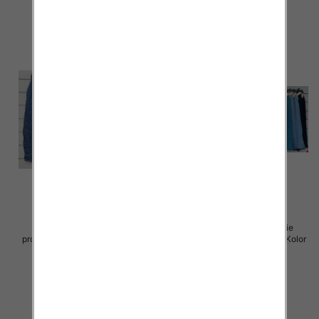
Spodnie damskie (Włoskie
Spodnie damskie (Włoskie
produkt) Roz Standard, Mix Kolor
produkt) Roz Standard, Mix Kolor
Paczka 5 szt
Paczka 5 szt
42.00 zł
37.00 zł
szczegóły
szczegóły