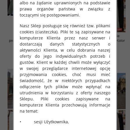
albo na żądanie uprawnionych na podstawie
prawa organów państwa w związku z
toczącymi się postępowaniami.
Nasz Sklep posługuje się również tzw. plikami
cookies (ciasteczka). Pliki te są zapisywane na
Spodnie damskie (Włoskie
Spodnie damskie (Włoskie
komputerze Klienta przez nasz serwer i
produkt) Roz Standard, Mix Kolor
produkt) Roz Standard, Mix Kolor
dostarczają danych statystycznych o
Paczka 5 szt
Paczka 5 szt
aktywności Klienta, w celu dobrania naszej
43.00 zł
59.00 zł
oferty do jego indywidualnych potrzeb i
szczegóły
szczegóły
gustów. Klient w każdej chwili może wyłączyć
w swojej przeglądarce internetowej opcję
przyjmowania cookies, choć musi mieć
świadomość, że w niektórych przypadkach
odłączenie tych plików może wpłynąć na
utrudnienia w korzystaniu z oferty naszego
Sklepu. Pliki cookies zapisywane na
komputerze Klienta przechowują informacje
na temat:
• sesji Użytkownika,