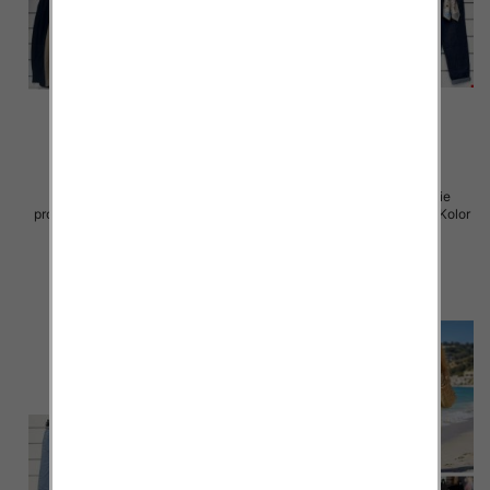
Spodnie damskie (Włoskie
Spodnie damskie (Włoskie
produkt) Roz Standard, Mix Kolor
produkt) Roz Standard, Mix Kolor
Paczka 5 szt
Paczka 5 szt
43.00 zł
44.00 zł
szczegóły
szczegóły