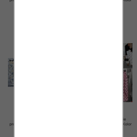
Paczka 5 szt
Paczka 5 szt
110.00 zł
40.00 zł
szczegóły
szczegóły
Spodnie damskie (Włoskie
Spodnie damskie (Włoskie
produkt) Roz Standard, Mix Kolor
produkt) Roz Standard, Mix Kolor
Paczka 5 szt
Paczka 5 szt