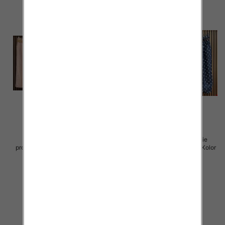
Sukienki damskie (Włoskie
Sukienki damskie (Włoskie
produkt) Roz Standard, Mix Kolor
produkt) Roz Standard, Mix Kolor
Paczka 5 szt
Paczka 5 szt
57.00 zł
54.00 zł
szczegóły
szczegóły