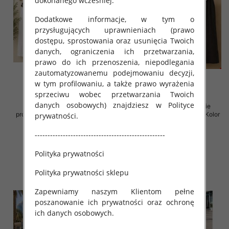
dokonanego wcześniej.
Dodatkowe informacje, w tym o
przysługujących uprawnieniach (prawo
dostępu, sprostowania oraz usunięcia Twoich
danych, ograniczenia ich przetwarzania,
prawo do ich przenoszenia, niepodlegania
zautomatyzowanemu podejmowaniu decyzji,
w tym profilowaniu, a także prawo wyrażenia
sprzeciwu wobec przetwarzania Twoich
danych osobowych) znajdziesz w Polityce
Spodnie damskie (Włoskie
Spodnie damskie (Włoskie
produkt) Roz Standard, Mix Kolor
produkt) Roz Standard, Mix Kolor
prywatności.
Paczka 5 szt
Paczka 5 szt
---------------------------------------------------
75.00 zł
75.00 zł
szczegóły
szczegóły
Polityka prywatności
Polityka prywatności sklepu
Zapewniamy naszym Klientom pełne
poszanowanie ich prywatności oraz ochronę
ich danych osobowych.