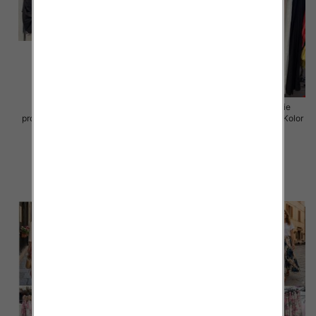
Spodnie damskie (Włoskie
Spodnie damskie (Włoskie
produkt) Roz Standard, Mix Kolor
produkt) Roz Standard, Mix Kolor
Paczka 5 szt
Paczka 5 szt
72.00 zł
35.00 zł
szczegóły
szczegóły