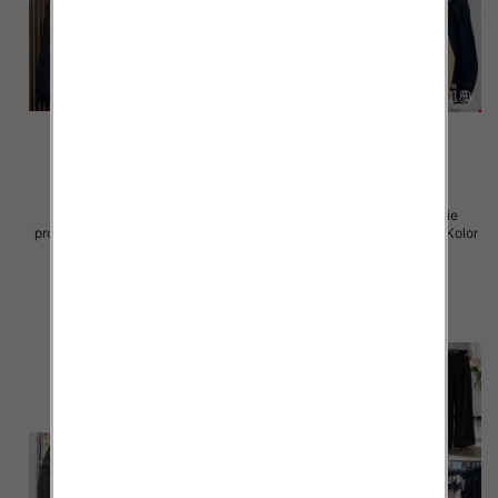
Sukienki damskie (Włoskie
Spodnie damskie (Włoskie
produkt) Roz Standard, Mix Kolor
produkt) Roz Standard, Mix Kolor
Paczka 5 szt
Paczka 5 szt
40.00 zł
65.00 zł
szczegóły
szczegóły