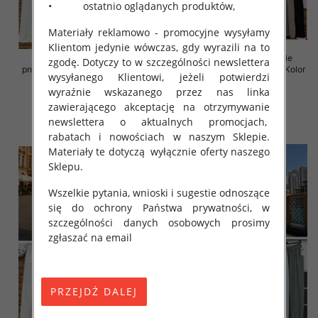
• ostatnio oglądanych produktów,
Materiały reklamowo - promocyjne wysyłamy
Klientom jedynie wówczas, gdy wyrazili na to
Spodnie damskie (Włoskie
Spodnie damskie (Włoskie
zgodę. Dotyczy to w szczególności newslettera
produkt) Roz Standard, Mix Kolor
produkt) Roz Standard, Mix Kolor
wysyłanego Klientowi, jeżeli potwierdzi
Paczka 5 szt
Paczka 5 szt
wyraźnie wskazanego przez nas linka
56.00 zł
47.00 zł
zawierającego akceptację na otrzymywanie
szczegóły
szczegóły
newslettera o aktualnych promocjach,
rabatach i nowościach w naszym Sklepie.
Materiały te dotyczą wyłącznie oferty naszego
Sklepu.
Wszelkie pytania, wnioski i sugestie odnoszące
się do ochrony Państwa prywatności, w
szczególności danych osobowych prosimy
zgłaszać na email