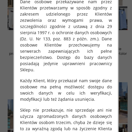
Dane osobowe przekazywane nam przez
Klientów przetwarzamy w sposób zgodny z
zakresem udzielonego przez Klientów
zezwolenia oraz wymogami prawa, w
szczególności zgodnie z ustawą z dnia 29
sierpnia 1997 r. o ochronie danych osobowych
(Dz. U. Nr 133, poz. 883 z późn. zm.). Dane
osobowe Klientów przechowujemy na
Spodnie damskie (Włoskie
Spodnie damskie (Włoskie
serwerach zapewniających ich pełne
produkt) Roz Standard, Mix Kolor
produkt) Roz Standard, Mix Kolor
bezpieczeństwo. Dostęp do bazy danych
Paczka 5 szt
Paczka 5 szt
posiadają jedynie uprawnieni pracownicy
45.00 zł
44.00 zł
Sklepu.
szczegóły
szczegóły
Każdy Klient, który przekazał nam swoje dane
osobowe ma pełną możliwość dostępu do
swoich danych w celu ich weryfikacji,
modyfikacji lub też żądania usunięcia.
Sklep nie przekazuje, nie sprzedaje ani nie
użycza zgromadzonych danych osobowych
Klientów osobom trzecim, chyba że dzieje się
to za wyraźną zgodą lub na życzenie Klienta