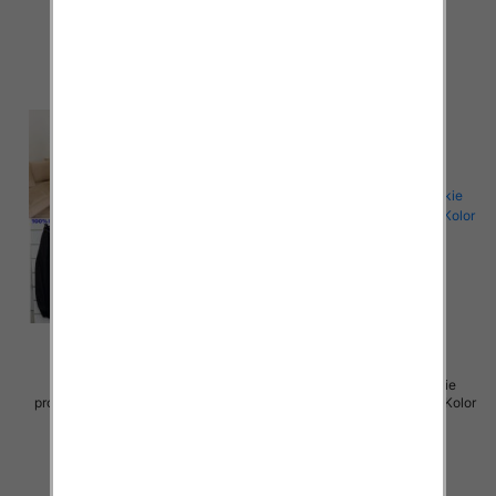
42.00 zł
47.00 zł
szczegóły
szczegóły
Spodnie damskie (Włoskie
Spodnie damskie (Włoskie
produkt) Roz Standard, Mix Kolor
produkt) Roz Standard, Mix Kolor
Paczka 5 szt
Paczka 5 szt
65.00 zł
72.00 zł
szczegóły
szczegóły