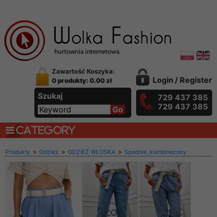
Zawartość Koszyka:
Login
/
Register
0 produkty: 0.00 zł
Szukaj
729 437 385
729 437 385
CATEGORY
>
>
>
Produkty
Odzież
ODZIEŻ WŁOSKA
Spodnie, kombinezony