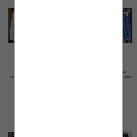
Sukienki damskie (Włoskie
Sukienki damskie (Włoskie
produkt) Roz Standard, Mix Kolor
produkt) Roz Standard, Mix Kolor
Paczka 5 szt
Paczka 5 szt
54.00 zł
49.00 zł
szczegóły
szczegóły