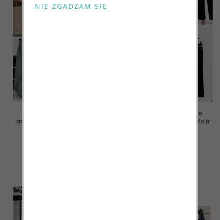
Spodnie damskie (Włoskie
Spodnie damskie (Włoskie
produkt) Roz Standard, Mix Kolor
produkt) Roz Standard, Mix Kolor
Paczka 5 szt
Paczka 5 szt
38.00 zł
49.00 zł
szczegóły
szczegóły