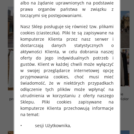
albo na żądanie uprawnionych na podstawie
prawa organów państwa w związku z
toczącymi się postępowaniami.
Nasz Sklep posługuje się również tzw. plikami
cookies (ciasteczka). Pliki te są zapisywane na
komputerze Klienta przez nasz serwer i
dostarczają danych statystycznych o
aktywności Klienta, w celu dobrania naszej
oferty do jego indywidualnych potrzeb i
gustów. Klient w każdej chwili może wyłączyć
w swojej przeglądarce internetowej opcję
przyjmowania cookies, choć musi mieć
świadomość, że w niektórych przypadkach
odłączenie tych plików może wpłynąć na
Spodnie damskie (Włoskie
Spodnie damskie (Włoskie
utrudnienia w korzystaniu z oferty naszego
produkt) Roz Standard, Mix Kolor
produkt) Roz Standard, Mix Kolor
Sklepu. Pliki cookies zapisywane na
Paczka 5 szt
Paczka 5 szt
komputerze Klienta przechowują informacje
56.00 zł
47.00 zł
na temat:
szczegóły
szczegóły
• sesji Użytkownika,