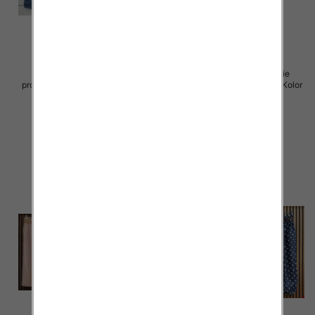
Spodnie damskie (Włoskie
Spodnie damskie (Włoskie
produkt) Roz Standard, Mix Kolor
produkt) Roz Standard, Mix Kolor
Paczka 5 szt
Paczka 5 szt
42.00 zł
37.00 zł
szczegóły
szczegóły