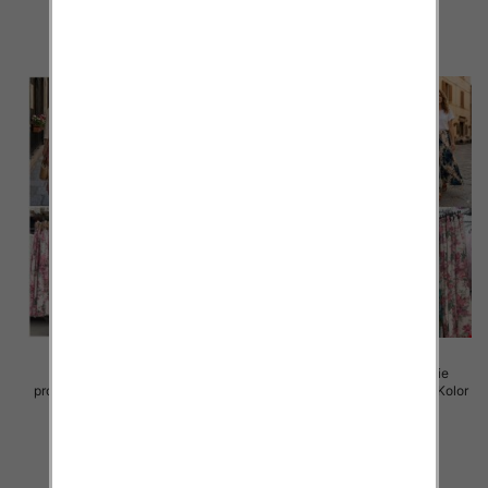
szczegóły
szczegóły
Spodnie damskie (Włoskie
Spodnie damskie (Włoskie
produkt) Roz Standard, Mix Kolor
produkt) Roz Standard, Mix Kolor
Paczka 5 szt
Paczka 5 szt
32.00 zł
30.00 zł
szczegóły
szczegóły