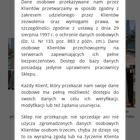
Dane osobowe przekazywane nam przez
45.00 zł
44.00 zł
Klientów przetwarzamy w sposób zgodny z
szczegóły
szczegóły
zakresem udzielonego przez Klientów
zezwolenia oraz wymogami prawa, w
szczególności zgodnie z ustawą z dnia 29
sierpnia 1997 r. o ochronie danych osobowych
(Dz. U. Nr 133, poz. 883 z późn. zm.). Dane
osobowe Klientów przechowujemy na
serwerach zapewniających ich pełne
bezpieczeństwo. Dostęp do bazy danych
posiadają jedynie uprawnieni pracownicy
Sklepu.
Każdy Klient, który przekazał nam swoje dane
osobowe ma pełną możliwość dostępu do
swoich danych w celu ich weryfikacji,
modyfikacji lub też żądania usunięcia.
Spodnie damskie (Włoskie
Spodnie damskie (Włoskie
Sklep nie przekazuje, nie sprzedaje ani nie
produkt) Roz Standard, Mix Kolor
produkt) Roz Standard, Mix Kolor
Paczka 5 szt
Paczka 5 szt
użycza zgromadzonych danych osobowych
Klientów osobom trzecim, chyba że dzieje się
43.00 zł
59.00 zł
to za wyraźną zgodą lub na życzenie Klienta
szczegóły
szczegóły