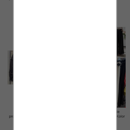
Paczka 5 szt
Paczka 5 szt
40.00 zł
65.00 zł
szczegóły
szczegóły
Spodnie damskie (Włoskie
Spodnie damskie (Włoskie
produkt) Roz Standard, Mix Kolor
produkt) Roz Standard, Mix Kolor
Paczka 5 szt
Paczka 5 szt
72.00 zł
35.00 zł