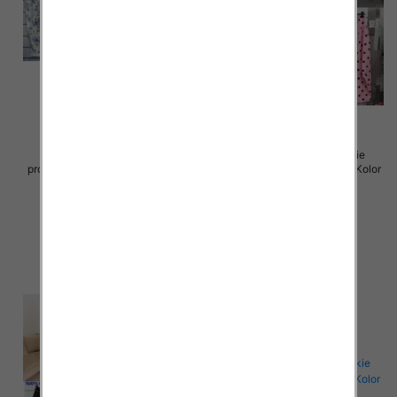
Spodnie damskie (Włoskie
Spodnie damskie (Włoskie
produkt) Roz Standard, Mix Kolor
produkt) Roz Standard, Mix Kolor
Paczka 5 szt
Paczka 5 szt
42.00 zł
47.00 zł
szczegóły
szczegóły