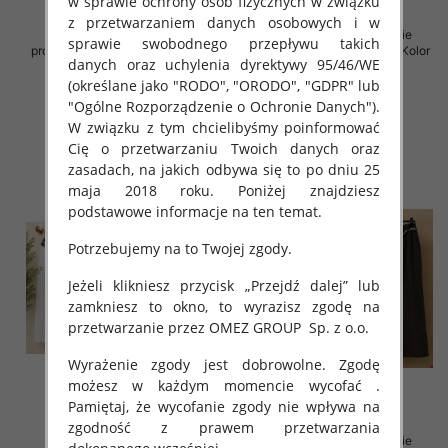
w sprawie ochrony osób fizycznych w związku
z przetwarzaniem danych osobowych i w
Spodnie damskie (Włoskie
Spodnie damskie (Włoskie
sprawie swobodnego przepływu takich
produkt) Roz Standard, Mix Kolor
produkt) Roz Standard, Mix Kolor
danych oraz uchylenia dyrektywy 95/46/WE
Paczka 5 szt
Paczka 5 szt
(określane jako "RODO", "ORODO", "GDPR" lub
60.00 zł
75.00 zł
"Ogólne Rozporządzenie o Ochronie Danych").
szczegóły
szczegóły
W związku z tym chcielibyśmy poinformować
Cię o przetwarzaniu Twoich danych oraz
zasadach, na jakich odbywa się to po dniu 25
maja 2018 roku. Poniżej znajdziesz
podstawowe informacje na ten temat.
Potrzebujemy na to Twojej zgody.
Jeżeli klikniesz przycisk „Przejdź dalej” lub
zamkniesz to okno, to wyrazisz zgodę na
przetwarzanie przez OMEZ GROUP
Sp. z o.o.
Wyrażenie zgody jest dobrowolne. Zgodę
możesz w każdym momencie wycofać .
Pamiętaj, że wycofanie zgody nie wpływa na
zgodność z prawem przetwarzania
Spodnie damskie (Włoskie
Spodnie damskie (Włoskie