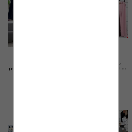
Spodnie damskie (Włoskie
Spodnie damskie (Włoskie
produkt) Roz Standard, Mix Kolor
produkt) Roz Standard, Mix Kolor
Paczka 5 szt
Paczka 5 szt
110.00 zł
40.00 zł
szczegóły
szczegóły