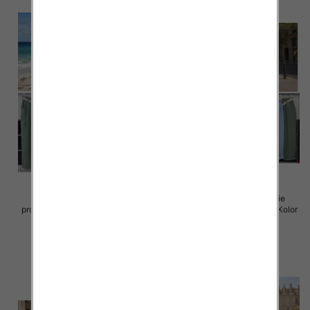
Spodnie damskie (Włoskie
Spodnie damskie (Włoskie
produkt) Roz Standard, Mix Kolor
produkt) Roz Standard, Mix Kolor
Paczka 5 szt
Paczka 5 szt
38.00 zł
38.00 zł
szczegóły
szczegóły