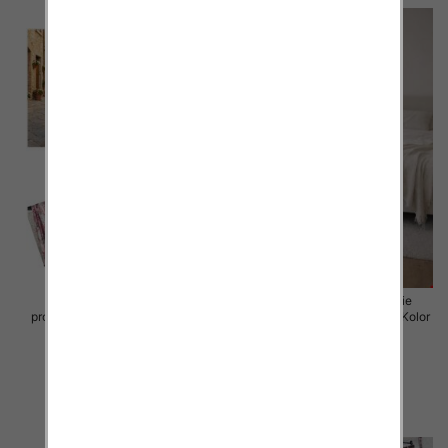
Spodnie damskie (Włoskie
Spodnie damskie (Włoskie
produkt) Roz Standard, Mix Kolor
produkt) Roz Standard, Mix Kolor
Paczka 5 szt
Paczka 5 szt
30.00 zł
72.00 zł
szczegóły
szczegóły