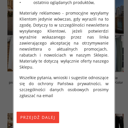
• ostatnio oglądanych produktów,
Materiały reklamowo - promocyjne wysyłamy
Klientom jedynie wówczas, gdy wyrazili na to
zgodę. Dotyczy to w szczególności newslettera
wysyłanego Klientowi, jeżeli potwierdzi
wyraźnie wskazanego przez nas linka
zawierającego akceptację na otrzymywanie
newslettera o aktualnych promocjach,
rabatach i nowościach w naszym Sklepie.
Materiały te dotyczą wyłącznie oferty naszego
Sklepu.
Wszelkie pytania, wnioski i sugestie odnoszące
Spodnie damskie (Włoskie
Spodnie damskie (Włoskie
produkt) Roz Standard, Mix Kolor
produkt) Roz Standard, Mix Kolor
się do ochrony Państwa prywatności, w
Paczka 5 szt
Paczka 5 szt
szczególności danych osobowych prosimy
44.00 zł
38.00 zł
zgłaszać na email
szczegóły
szczegóły