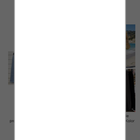
43.00 zł
44.00 zł
szczegóły
szczegóły
Spodnie damskie (Włoskie
Spodnie damskie (Włoskie
produkt) Roz Standard, Mix Kolor
produkt) Roz Standard, Mix Kolor
Paczka 5 szt
Paczka 5 szt
44.00 zł
35.00 zł