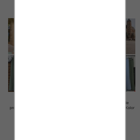
szczegóły
szczegóły
Spodnie damskie (Włoskie
Spodnie damskie (Włoskie
produkt) Roz Standard, Mix Kolor
produkt) Roz Standard, Mix Kolor
Paczka 5 szt
Paczka 5 szt
35.00 zł
38.00 zł
szczegóły
szczegóły