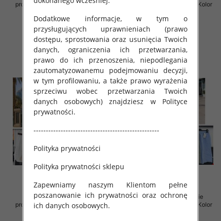
dokonanego wcześniej.
produkt) Roz Standard, Mix Kolor
produkt) Roz Standard, Mix Kolor
Paczka 5 szt
Paczka 5 szt
Dodatkowe informacje, w tym o
75.00 zł
75.00 zł
przysługujących uprawnieniach (prawo
dostępu, sprostowania oraz usunięcia Twoich
szczegóły
szczegóły
danych, ograniczenia ich przetwarzania,
prawo do ich przenoszenia, niepodlegania
zautomatyzowanemu podejmowaniu decyzji,
w tym profilowaniu, a także prawo wyrażenia
sprzeciwu wobec przetwarzania Twoich
danych osobowych) znajdziesz w Polityce
prywatności.
---------------------------------------------------
Polityka prywatności
Polityka prywatności sklepu
Zapewniamy naszym Klientom pełne
poszanowanie ich prywatności oraz ochronę
Spodnie damskie (Włoskie
Spodnie damskie (Włoskie
ich danych osobowych.
produkt) Roz Standard, Mix Kolor
produkt) Roz Standard, Mix Kolor
Paczka 5 szt
Paczka 5 szt