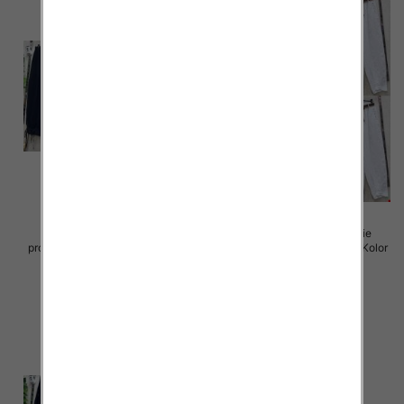
Spodnie damskie (Włoskie
Spodnie damskie (Włoskie
produkt) Roz Standard, Mix Kolor
produkt) Roz Standard, Mix Kolor
Paczka 5 szt
Paczka 5 szt
72.00 zł
77.00 zł
szczegóły
szczegóły