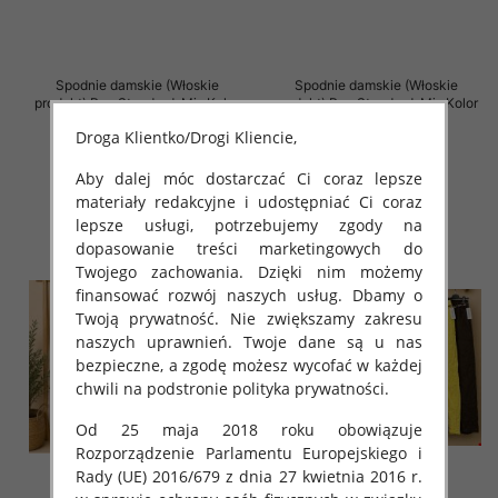
Spodnie damskie (Włoskie
Spodnie damskie (Włoskie
produkt) Roz Standard, Mix Kolor
produkt) Roz Standard, Mix Kolor
Paczka 5 szt
Paczka 5 szt
Droga Klientko/Drogi Kliencie,
43.00 zł
72.00 zł
Aby dalej móc dostarczać Ci coraz lepsze
szczegóły
szczegóły
materiały redakcyjne i udostępniać Ci coraz
lepsze usługi, potrzebujemy zgody na
dopasowanie treści marketingowych do
Twojego zachowania. Dzięki nim możemy
finansować rozwój naszych usług. Dbamy o
Twoją prywatność. Nie zwiększamy zakresu
naszych uprawnień. Twoje dane są u nas
bezpieczne, a zgodę możesz wycofać w każdej
chwili na podstronie polityka prywatności.
Od 25 maja 2018 roku obowiązuje
Rozporządzenie Parlamentu Europejskiego i
Rady (UE) 2016/679 z dnia 27 kwietnia 2016 r.