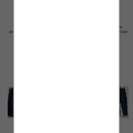
Spodnie damskie (Włoskie
Spodnie damskie (Włoskie
produkt) Roz Standard, Mix Kolor
produkt) Roz Standard, Mix Kolor
Paczka 5 szt
Paczka 5 szt
30.00 zł
29.00 zł
szczegóły
szczegóły