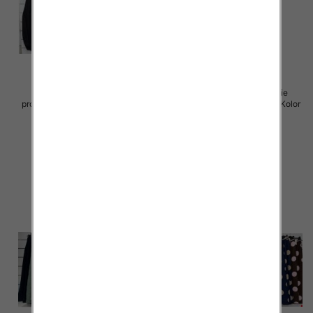
Spodnie damskie (Włoskie
Spodnie damskie (Włoskie
produkt) Roz Standard, Mix Kolor
produkt) Roz Standard, Mix Kolor
Paczka 5 szt
Paczka 5 szt
65.00 zł
72.00 zł
szczegóły
szczegóły