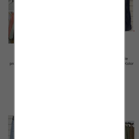
Spodnie damskie (Włoskie
Spodnie damskie (Włoskie
produkt) Roz Standard, Mix Kolor
produkt) Roz Standard, Mix Kolor
Paczka 5 szt
Paczka 5 szt
46.00 zł
46.00 zł
szczegóły
szczegóły