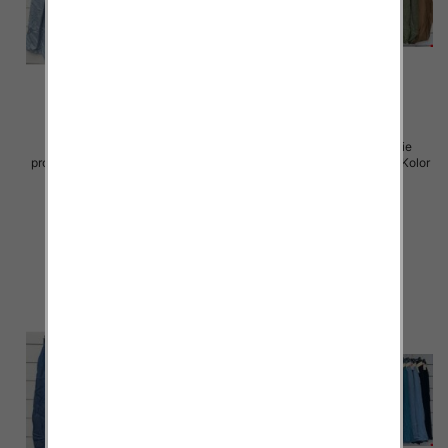
Spodnie damskie (Włoskie
Spodnie damskie (Włoskie
produkt) Roz Standard, Mix Kolor
produkt) Roz Standard, Mix Kolor
Paczka 5 szt
Paczka 5 szt
46.00 zł
42.00 zł
szczegóły
szczegóły