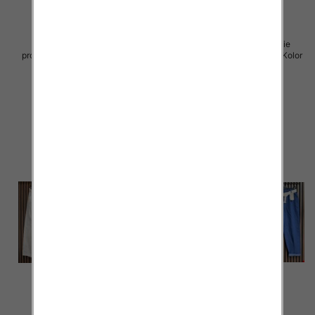
Sukienki damskie (Włoskie
Sukienki damskie (Włoskie
produkt) Roz Standard, Mix Kolor
produkt) Roz Standard, Mix Kolor
Paczka 5 szt
Paczka 5 szt
57.00 zł
54.00 zł
szczegóły
szczegóły