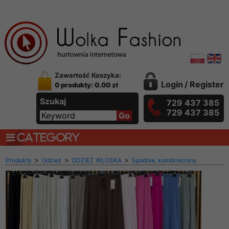
Zawartość Koszyka:
Login
/
Register
0 produkty: 0.00 zł
Szukaj
729 437 385
729 437 385
CATEGORY
>
>
>
Produkty
Odzież
ODZIEŻ WŁOSKA
Spodnie, kombinezony