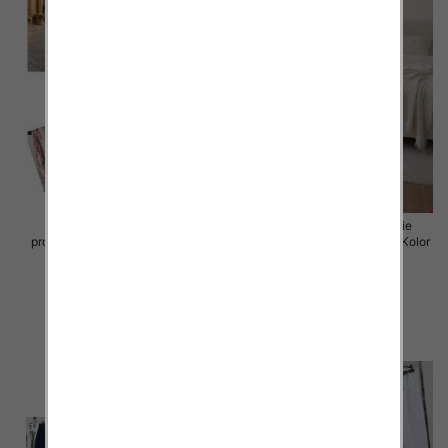
Spodnie damskie (Włoskie
Spodnie damskie (Włoskie
produkt) Roz Standard, Mix Kolor
produkt) Roz Standard, Mix Kolor
Paczka 5 szt
Paczka 5 szt
30.00 zł
72.00 zł
szczegóły
szczegóły