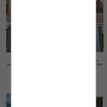
Spodnie damskie (Włoskie
Spodnie damskie (Włoskie
produkt) Roz Standard, Mix Kolor
produkt) Roz Standard, Mix Kolor
Paczka 5 szt
Paczka 5 szt
35.00 zł
38.00 zł
szczegóły
szczegóły