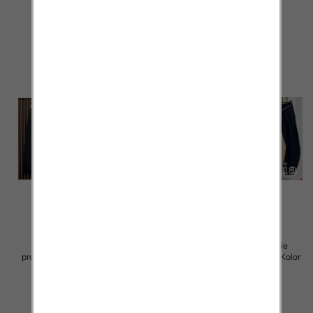
54.00 zł
49.00 zł
szczegóły
szczegóły
Sukienki damskie (Włoskie
Spodnie damskie (Włoskie
produkt) Roz Standard, Mix Kolor
produkt) Roz Standard, Mix Kolor
Paczka 5 szt
Paczka 5 szt
40.00 zł
65.00 zł
szczegóły
szczegóły