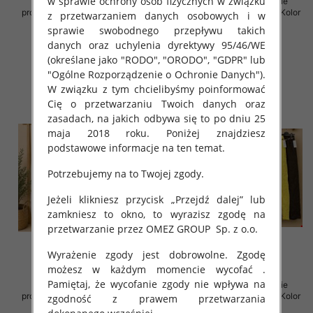
w sprawie ochrony osób fizycznych w związku
Spodnie damskie (Włoskie
Spodnie damskie (Włoskie
produkt) Roz Standard, Mix Kolor
produkt) Roz Standard, Mix Kolor
z przetwarzaniem danych osobowych i w
Paczka 5 szt
Paczka 5 szt
sprawie swobodnego przepływu takich
43.00 zł
72.00 zł
danych oraz uchylenia dyrektywy 95/46/WE
(określane jako "RODO", "ORODO", "GDPR" lub
szczegóły
szczegóły
"Ogólne Rozporządzenie o Ochronie Danych").
W związku z tym chcielibyśmy poinformować
Cię o przetwarzaniu Twoich danych oraz
zasadach, na jakich odbywa się to po dniu 25
maja 2018 roku. Poniżej znajdziesz
podstawowe informacje na ten temat.
Potrzebujemy na to Twojej zgody.
Jeżeli klikniesz przycisk „Przejdź dalej” lub
zamkniesz to okno, to wyrazisz zgodę na
przetwarzanie przez OMEZ GROUP
Sp. z o.o.
Wyrażenie zgody jest dobrowolne. Zgodę
możesz w każdym momencie wycofać .
Pamiętaj, że wycofanie zgody nie wpływa na
Spodnie damskie (Włoskie
Spodnie damskie (Włoskie
produkt) Roz Standard, Mix Kolor
produkt) Roz Standard, Mix Kolor
zgodność z prawem przetwarzania
Paczka 5 szt
Paczka 5 szt