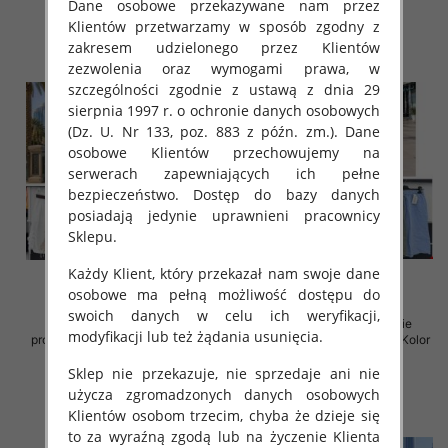
szczegóły
szczegóły
Dane osobowe przekazywane nam przez
Klientów przetwarzamy w sposób zgodny z
zakresem udzielonego przez Klientów
zezwolenia oraz wymogami prawa, w
szczególności zgodnie z ustawą z dnia 29
sierpnia 1997 r. o ochronie danych osobowych
(Dz. U. Nr 133, poz. 883 z późn. zm.). Dane
osobowe Klientów przechowujemy na
serwerach zapewniających ich pełne
bezpieczeństwo. Dostęp do bazy danych
posiadają jedynie uprawnieni pracownicy
Sklepu.
Każdy Klient, który przekazał nam swoje dane
osobowe ma pełną możliwość dostępu do
swoich danych w celu ich weryfikacji,
Spodnie damskie (Włoskie
Spodnie damskie (Włoskie
modyfikacji lub też żądania usunięcia.
produkt) Roz Standard, Mix Kolor
produkt) Roz Standard, Mix Kolor
Paczka 5 szt
Paczka 5 szt
Sklep nie przekazuje, nie sprzedaje ani nie
45.00 zł
44.00 zł
użycza zgromadzonych danych osobowych
szczegóły
szczegóły
Klientów osobom trzecim, chyba że dzieje się
to za wyraźną zgodą lub na życzenie Klienta