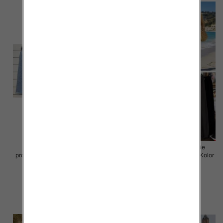
Spodnie damskie (Włoskie
Spodnie damskie (Włoskie
produkt) Roz Standard, Mix Kolor
produkt) Roz Standard, Mix Kolor
Paczka 5 szt
Paczka 5 szt
44.00 zł
35.00 zł
szczegóły
szczegóły