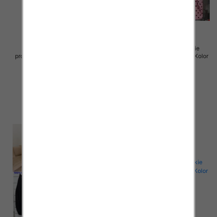
Spodnie damskie (Włoskie
Spodnie damskie (Włoskie
produkt) Roz Standard, Mix Kolor
produkt) Roz Standard, Mix Kolor
Paczka 5 szt
Paczka 5 szt
42.00 zł
47.00 zł
szczegóły
szczegóły