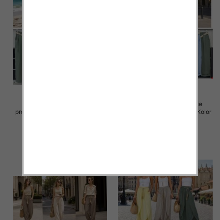
Spodnie damskie (Włoskie
Spodnie damskie (Włoskie
produkt) Roz Standard, Mix Kolor
produkt) Roz Standard, Mix Kolor
Paczka 5 szt
Paczka 5 szt
38.00 zł
38.00 zł
szczegóły
szczegóły