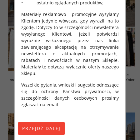
• ostatnio oglądanych produktów,
Materiały reklamowo - promocyjne wysyłamy
Klientom jedynie wówczas, gdy wyrazili na to
zgodę. Dotyczy to w szczególności newslettera
wysyłanego Klientowi, jeżeli potwierdzi
wyraźnie wskazanego przez nas linka
zawierającego akceptację na otrzymywanie
newslettera o aktualnych promocjach,
rabatach i nowościach w naszym Sklepie.
Materiały te dotyczą wyłącznie oferty naszego
Sklepu.
Spodnie damskie (Włoskie
Spodnie damskie (Włoskie
produkt) Roz Standard, Mix Kolor
produkt) Roz Standard, Mix Kolor
Wszelkie pytania, wnioski i sugestie odnoszące
Paczka 5 szt
Paczka 5 szt
się do ochrony Państwa prywatności, w
56.00 zł
47.00 zł
szczególności danych osobowych prosimy
szczegóły
szczegóły
zgłaszać na email