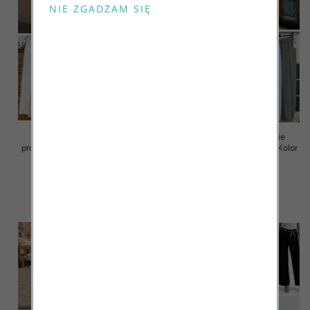
Spodnie damskie (Włoskie
Spodnie damskie (Włoskie
produkt) Roz Standard, Mix Kolor
produkt) Roz Standard, Mix Kolor
Paczka 5 szt
Paczka 5 szt
44.00 zł
38.00 zł
szczegóły
szczegóły