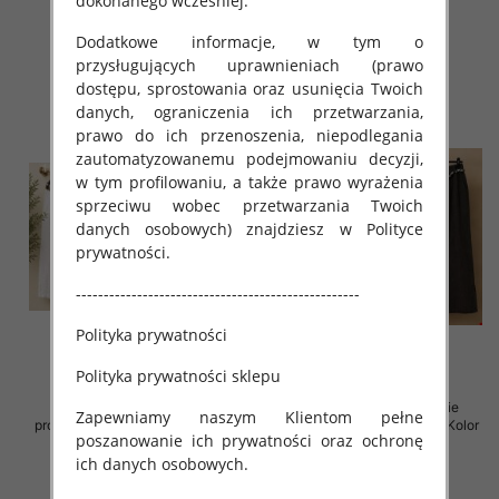
dokonanego wcześniej.
60.00 zł
75.00 zł
Dodatkowe informacje, w tym o
szczegóły
szczegóły
przysługujących uprawnieniach (prawo
dostępu, sprostowania oraz usunięcia Twoich
danych, ograniczenia ich przetwarzania,
prawo do ich przenoszenia, niepodlegania
zautomatyzowanemu podejmowaniu decyzji,
w tym profilowaniu, a także prawo wyrażenia
sprzeciwu wobec przetwarzania Twoich
danych osobowych) znajdziesz w Polityce
prywatności.
---------------------------------------------------
Polityka prywatności
Polityka prywatności sklepu
Spodnie damskie (Włoskie
Spodnie damskie (Włoskie
Zapewniamy naszym Klientom pełne
produkt) Roz Standard, Mix Kolor
produkt) Roz Standard, Mix Kolor
poszanowanie ich prywatności oraz ochronę
Paczka 5 szt
Paczka 5 szt
ich danych osobowych.
75.00 zł
75.00 zł