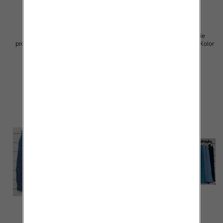
Spodnie damskie (Włoskie
Spodnie damskie (Włoskie
produkt) Roz Standard, Mix Kolor
produkt) Roz Standard, Mix Kolor
Paczka 5 szt
Paczka 5 szt
46.00 zł
42.00 zł
szczegóły
szczegóły