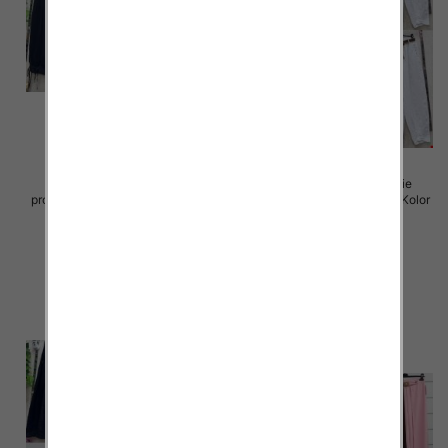
Spodnie damskie (Włoskie
Spodnie damskie (Włoskie
produkt) Roz Standard, Mix Kolor
produkt) Roz Standard, Mix Kolor
Paczka 5 szt
Paczka 5 szt
72.00 zł
77.00 zł
szczegóły
szczegóły