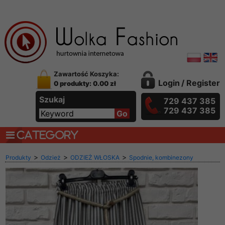
Zawartość Koszyka:
Login
/
Register
0 produkty: 0.00 zł
Szukaj
729 437 385
729 437 385
CATEGORY
>
>
>
Produkty
Odzież
ODZIEŻ WŁOSKA
Spodnie, kombinezony