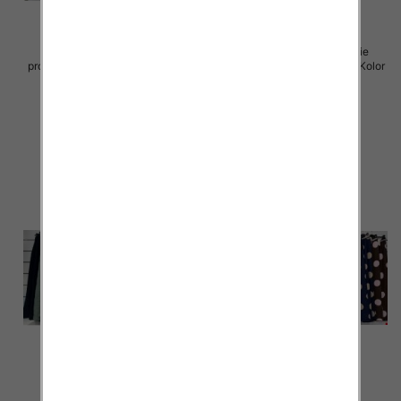
Spodnie damskie (Włoskie
Spodnie damskie (Włoskie
produkt) Roz Standard, Mix Kolor
produkt) Roz Standard, Mix Kolor
Paczka 5 szt
Paczka 5 szt
65.00 zł
72.00 zł
szczegóły
szczegóły