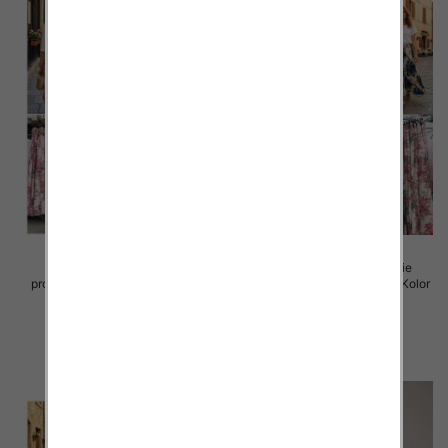
Spodnie damskie (Włoskie
Spodnie damskie (Włoskie
produkt) Roz Standard, Mix Kolor
produkt) Roz Standard, Mix Kolor
Paczka 5 szt
Paczka 5 szt
32.00 zł
30.00 zł
szczegóły
szczegóły