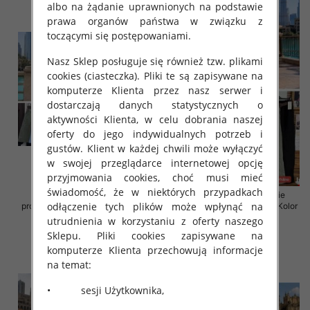
albo na żądanie uprawnionych na podstawie
prawa organów państwa w związku z
toczącymi się postępowaniami.
Nasz Sklep posługuje się również tzw. plikami
cookies (ciasteczka). Pliki te są zapisywane na
komputerze Klienta przez nasz serwer i
dostarczają danych statystycznych o
aktywności Klienta, w celu dobrania naszej
oferty do jego indywidualnych potrzeb i
gustów. Klient w każdej chwili może wyłączyć
w swojej przeglądarce internetowej opcję
przyjmowania cookies, choć musi mieć
świadomość, że w niektórych przypadkach
Spodnie damskie (Włoskie
Spodnie damskie (Włoskie
odłączenie tych plików może wpłynąć na
produkt) Roz Standard, Mix Kolor
produkt) Roz Standard, Mix Kolor
Paczka 5 szt
Paczka 5 szt
utrudnienia w korzystaniu z oferty naszego
Sklepu. Pliki cookies zapisywane na
43.00 zł
59.00 zł
komputerze Klienta przechowują informacje
szczegóły
szczegóły
na temat:
• sesji Użytkownika,