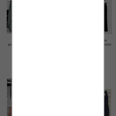
Spodnie damskie (Włoskie
Spodnie damskie (Włoskie
produkt) Roz Standard, Mix Kolor
produkt) Roz Standard, Mix Kolor
Paczka 5 szt
Paczka 5 szt
38.00 zł
49.00 zł
szczegóły
szczegóły