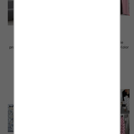
Spodnie damskie (Włoskie
Spodnie damskie (Włoskie
produkt) Roz Standard, Mix Kolor
produkt) Roz Standard, Mix Kolor
Paczka 5 szt
Paczka 5 szt
110.00 zł
40.00 zł
szczegóły
szczegóły