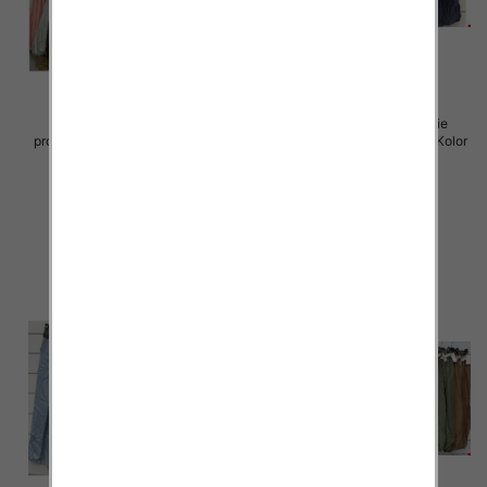
Spodnie damskie (Włoskie
Spodnie damskie (Włoskie
produkt) Roz Standard, Mix Kolor
produkt) Roz Standard, Mix Kolor
Paczka 5 szt
Paczka 5 szt
46.00 zł
46.00 zł
szczegóły
szczegóły