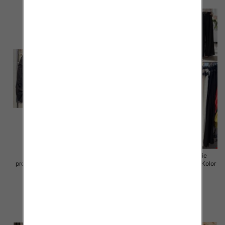
Spodnie damskie (Włoskie
Spodnie damskie (Włoskie
produkt) Roz Standard, Mix Kolor
produkt) Roz Standard, Mix Kolor
Paczka 5 szt
Paczka 5 szt
72.00 zł
35.00 zł
szczegóły
szczegóły