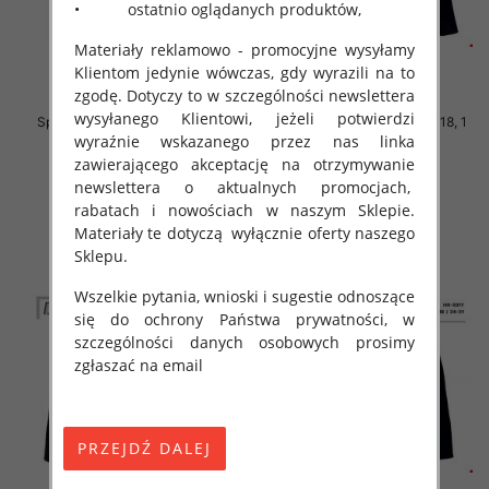
• ostatnio oglądanych produktów,
Materiały reklamowo - promocyjne wysyłamy
Klientom jedynie wówczas, gdy wyrazili na to
zgodę. Dotyczy to w szczególności newslettera
wysyłanego Klientowi, jeżeli potwierdzi
Spodnie Chłopięca Roz 10-18, 1
Spodnie Chłopięca Roz 10-18, 1
kolor Paczka 6 szt
kolor Paczka 6 szt
wyraźnie wskazanego przez nas linka
zawierającego akceptację na otrzymywanie
38.00 zł
38.00 zł
newslettera o aktualnych promocjach,
szczegóły
szczegóły
rabatach i nowościach w naszym Sklepie.
Materiały te dotyczą wyłącznie oferty naszego
Sklepu.
Wszelkie pytania, wnioski i sugestie odnoszące
się do ochrony Państwa prywatności, w
szczególności danych osobowych prosimy
zgłaszać na email