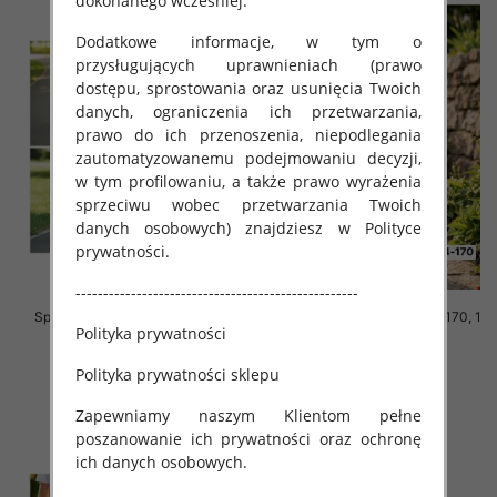
dokonanego wcześniej.
Dodatkowe informacje, w tym o
przysługujących uprawnieniach (prawo
dostępu, sprostowania oraz usunięcia Twoich
danych, ograniczenia ich przetwarzania,
prawo do ich przenoszenia, niepodlegania
zautomatyzowanemu podejmowaniu decyzji,
w tym profilowaniu, a także prawo wyrażenia
sprzeciwu wobec przetwarzania Twoich
danych osobowych) znajdziesz w Polityce
prywatności.
---------------------------------------------------
Spodnie chłopięce Roz 140-146,
Spodnie chłopięce Roz 146-170, 1
Polityka prywatności
1 kolor Paczka 5 szt
kolor Paczka 5 szt
29.00 zł
18.00 zł
Polityka prywatności sklepu
szczegóły
szczegóły
Zapewniamy naszym Klientom pełne
poszanowanie ich prywatności oraz ochronę
ich danych osobowych.