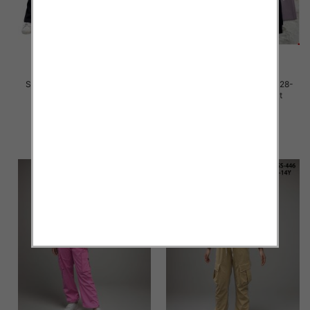
Spodnie dziewczęce Roz 128-
Spodnie dziewczęce Roz 128-
164, 1 kolor Paczka 7 szt
164, 1 kolor Paczka 7 szt
25.00 zł
25.00 zł
szczegóły
szczegóły