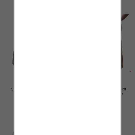
Spodnie dziewczęce Roz 128-
Spodnie dziewczęce Roz 128-
164, 1 kolor Paczka 7 szt
164, 1 kolor Paczka 7 szt
34.00 zł
32.00 zł
szczegóły
szczegóły