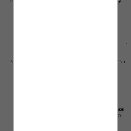
Spodnie Chłopięca Roz 4-12, 1
Spodnie Chłopięca Roz 10-18, 1
kolor Paczka 6 szt
kolor Paczka 5 szt
34.00 zł
26.00 zł
szczegóły
szczegóły