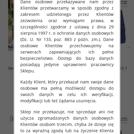
Dane osobowe przekazywane nam przez
Klientów przetwarzamy w sposób zgodny z
zakresem udzielonego przez Klientów
zezwolenia oraz wymogami prawa, w
szczególności zgodnie z ustawą z dnia 29
sierpnia 1997 r. o ochronie danych osobowych
(Dz. U. Nr 133, poz. 883 z późn. zm.). Dane
osobowe Klientów przechowujemy na
serwerach zapewniających ich pełne
bezpieczeństwo. Dostęp do bazy danych
posiadają jedynie uprawnieni pracownicy
Spodnie chłopięce Roz 146-170, 1
Spodnie Chłopięca Roz 4-12, 1
Sklepu.
kolor Paczka 5 szt
kolor Paczka 6 szt
17.00 zł
36.00 zł
Każdy Klient, który przekazał nam swoje dane
osobowe ma pełną możliwość dostępu do
szczegóły
szczegóły
swoich danych w celu ich weryfikacji,
modyfikacji lub też żądania usunięcia.
Sklep nie przekazuje, nie sprzedaje ani nie
użycza zgromadzonych danych osobowych
Klientów osobom trzecim, chyba że dzieje się
to za wyraźną zgodą lub na życzenie Klienta