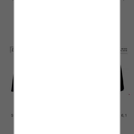
kolor Paczka 6 szt
kolor Paczka 6 szt
38.00 zł
36.00 zł
szczegóły
szczegóły
Spodnie Chłopięca Roz 8-16, 1
Spodnie Chłopięca Roz 8-16, 1
kolor Paczka 6 szt
kolor Paczka 6 szt
36.00 zł
36.00 zł