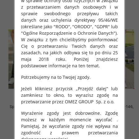
w sprawie ochrony osób fizycznych w związku
z przetwarzaniem danych osobowych i w
szczegóły
szczegóły
sprawie swobodnego przepływu takich
danych oraz uchylenia dyrektywy 95/46/WE
(określane jako "RODO", "ORODO", "GDPR" lub
"Ogólne Rozporządzenie o Ochronie Danych").
W związku z tym chcielibyśmy poinformować
Cię o przetwarzaniu Twoich danych oraz
zasadach, na jakich odbywa się to po dniu 25
maja 2018 roku. Poniżej znajdziesz
podstawowe informacje na ten temat.
Potrzebujemy na to Twojej zgody.
Jeżeli klikniesz przycisk „Przejdź dalej” lub
zamkniesz to okno, to wyrazisz zgodę na
przetwarzanie przez OMEZ GROUP
Sp. z o.o.
Spodnie chłopięce Roz 140-146,
Spodnie chłopięce Roz 140-146,
1 kolor Paczka 5 szt
1 kolor Paczka 5 szt
Wyrażenie zgody jest dobrowolne. Zgodę
możesz w każdym momencie wycofać .
29.00 zł
29.00 zł
Pamiętaj, że wycofanie zgody nie wpływa na
szczegóły
szczegóły
zgodność z prawem przetwarzania