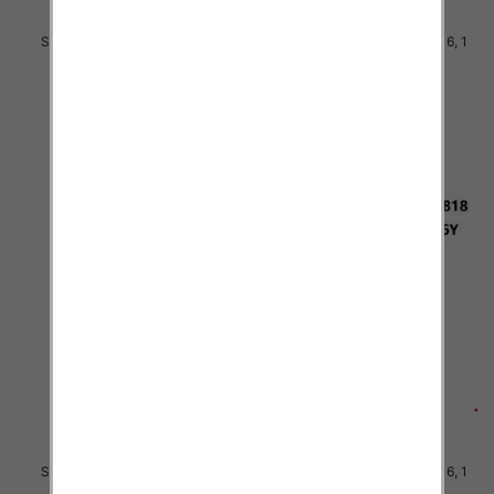
Spodnie Chłopięca Roz 8-16, 1
Spodnie Chłopięca Roz 8-16, 1
kolor Paczka 5 szt
kolor Paczka 5 szt
26.00 zł
22.00 zł
szczegóły
szczegóły
Spodnie Chłopięca Roz 8-16, 1
Spodnie Chłopięca Roz 8-16, 1
kolor Paczka 5 szt
kolor Paczka 5 szt