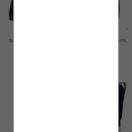
Spodnie Chłopięca Roz 146-170,
Spodnie Chłopięca Roz 146-170,
1 kolor Paczka 5 szt
1 kolor Paczka 5 szt
30.00 zł
30.00 zł
szczegóły
szczegóły