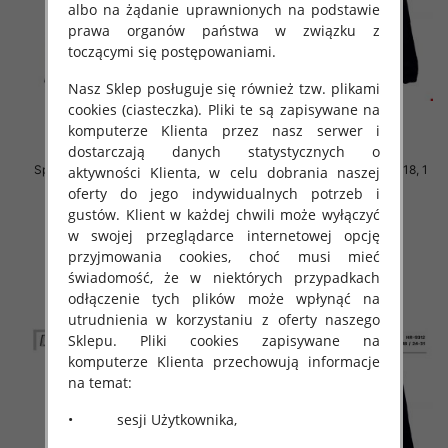
albo na żądanie uprawnionych na podstawie
prawa organów państwa w związku z
toczącymi się postępowaniami.
Nasz Sklep posługuje się również tzw. plikami
cookies (ciasteczka). Pliki te są zapisywane na
komputerze Klienta przez nasz serwer i
dostarczają danych statystycznych o
Spodnie Chłopięca Roz 10-18, 1
Spodnie Chłopięca Roz 10-18, 1
aktywności Klienta, w celu dobrania naszej
kolor Paczka 6 szt
kolor Paczka 6 szt
oferty do jego indywidualnych potrzeb i
38.00 zł
38.00 zł
gustów. Klient w każdej chwili może wyłączyć
w swojej przeglądarce internetowej opcję
szczegóły
szczegóły
przyjmowania cookies, choć musi mieć
świadomość, że w niektórych przypadkach
odłączenie tych plików może wpłynąć na
utrudnienia w korzystaniu z oferty naszego
Sklepu. Pliki cookies zapisywane na
komputerze Klienta przechowują informacje
na temat:
• sesji Użytkownika,