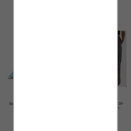
28.00 zł
28.00 zł
szczegóły
szczegóły
Spodnie dziewczęce Roz 6-16, 1
Spodnie dziewczęce Roz 128-
kolor Paczka 6 szt
164, 1 kolor Paczka 7 szt
28.00 zł
35.00 zł
szczegóły
szczegóły