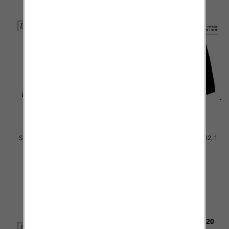
Spodnie Chłopięca Roz 4-12, 1
Spodnie Chłopięca Roz 4-12, 1
kolor Paczka 6 szt
kolor Paczka 6 szt
36.00 zł
34.00 zł
szczegóły
szczegóły