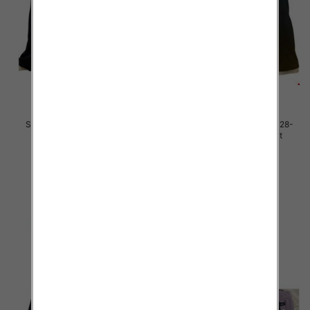
Spodnie dziewczęce Roz 128-
Spodnie dziewczęce Roz 128-
164, 1 kolor Paczka 7 szt
158, 1 kolor Paczka 6 szt
30.00 zł
30.00 zł
szczegóły
szczegóły