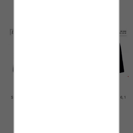
szczegóły
szczegóły
Spodnie Chłopięca Roz 8-16, 1
Spodnie Chłopięca Roz 8-16, 1
kolor Paczka 6 szt
kolor Paczka 6 szt
36.00 zł
36.00 zł
szczegóły
szczegóły