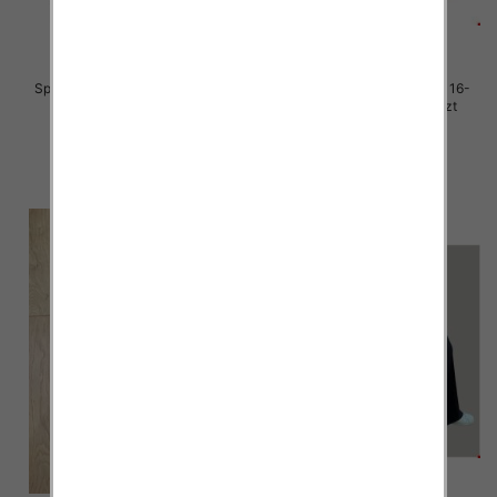
Spodnie Chłopięca Roz 146-170,
Spodnie dziewczęce Roz 116-
1 kolor Paczka 5 szt
164, 1 kolor Paczka 10 szt
30.00 zł
30.00 zł
szczegóły
szczegóły