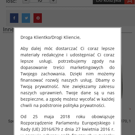
lość:
Inne produkty
Droga Klientko/Drogi Kliencie,
Aby dalej móc dostarczać Ci coraz lepsze
materiały redakcyjne i udostępniać Ci coraz
lepsze usługi, potrzebujemy zgody na
dopasowanie treści marketingowych do
Twojego zachowania. Dzięki nim możemy
finansować rozwój naszych usług. Dbamy o
Twoją prywatność. Nie zwiększamy zakresu
naszych uprawnień. Twoje dane są u nas
bezpieczne, a zgodę możesz wycofać w każdej
chwili na podstronie polityka prywatności.
Od 25 maja 2018 roku obowiązuje
Spodnie chłopięce Roz 146-170, 1
Spodnie chłopięce Roz 146-170, 1
Rozporządzenie Parlamentu Europejskiego i
kolor Paczka 5 szt
kolor Paczka 5 szt
Rady (UE) 2016/679 z dnia 27 kwietnia 2016 r.
29.00 zł
29.00 zł