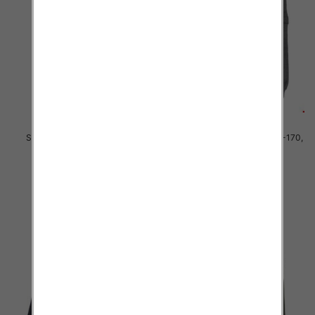
Spodnie Chłopięca Roz 4-12, 1
Spodnie Chłopięca Roz 146-170,
kolor Paczka 5 szt
1 kolor Paczka 5 szt
20.00 zł
30.00 zł
szczegóły
szczegóły