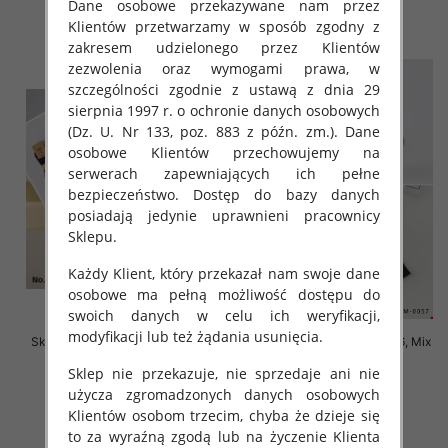
Dane osobowe przekazywane nam przez
szczegóły
szczegóły
Klientów przetwarzamy w sposób zgodny z
zakresem udzielonego przez Klientów
zezwolenia oraz wymogami prawa, w
szczególności zgodnie z ustawą z dnia 29
sierpnia 1997 r. o ochronie danych osobowych
(Dz. U. Nr 133, poz. 883 z późn. zm.). Dane
osobowe Klientów przechowujemy na
serwerach zapewniających ich pełne
bezpieczeństwo. Dostęp do bazy danych
posiadają jedynie uprawnieni pracownicy
Sklepu.
Każdy Klient, który przekazał nam swoje dane
osobowe ma pełną możliwość dostępu do
swoich danych w celu ich weryfikacji,
modyfikacji lub też żądania usunięcia.
Skarpety męskie Roz 40-46, Mix
Skarpety męskie Roz 40-46, Mix
kolor Paczka 40 szt
kolor Paczka 40 szt
Sklep nie przekazuje, nie sprzedaje ani nie
2.20 zł
2.20 zł
użycza zgromadzonych danych osobowych
szczegóły
szczegóły
Klientów osobom trzecim, chyba że dzieje się
to za wyraźną zgodą lub na życzenie Klienta