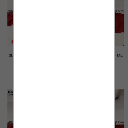
Skarpety męskie Roz 39-46, Mix
Skarpety męskie Roz 39-46, Mix
kolor Paczka 40 szt
kolor Paczka 40 szt
2.80 zł
2.80 zł
szczegóły
szczegóły