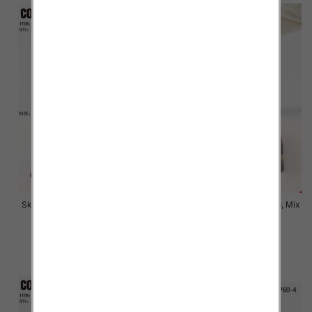
Skarpety męskie Roz 39-46, Mix
Skarpety męskie Roz 39-46, Mix
kolor Paczka 40 szt
kolor Paczka 40 szt
4.50 zł
4.50 zł
szczegóły
szczegóły