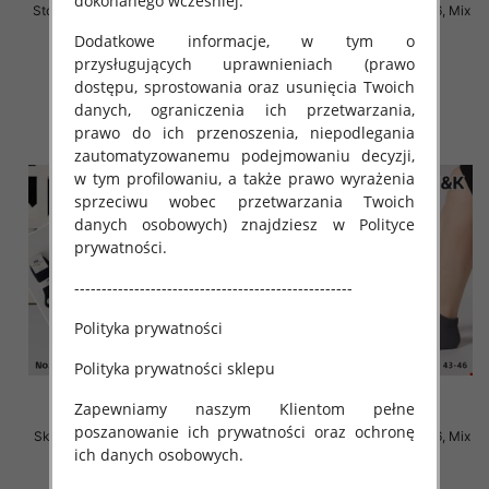
dokonanego wcześniej.
Stopki męskie Roz 39-46, 1 kolor
Skarpety męskie Roz 40-46, Mix
Paczka 40 szt
kolor Paczka 40 szt
Dodatkowe informacje, w tym o
2.80 zł
2.20 zł
przysługujących uprawnieniach (prawo
dostępu, sprostowania oraz usunięcia Twoich
szczegóły
szczegóły
danych, ograniczenia ich przetwarzania,
prawo do ich przenoszenia, niepodlegania
zautomatyzowanemu podejmowaniu decyzji,
w tym profilowaniu, a także prawo wyrażenia
sprzeciwu wobec przetwarzania Twoich
danych osobowych) znajdziesz w Polityce
prywatności.
---------------------------------------------------
Polityka prywatności
Polityka prywatności sklepu
Zapewniamy naszym Klientom pełne
poszanowanie ich prywatności oraz ochronę
Skarpety męskie Roz 40-46, Mix
Skarpety męskie Roz 40-46, Mix
ich danych osobowych.
kolor Paczka 40 szt
kolor Paczka 40 szt
2.20 zł
2.20 zł