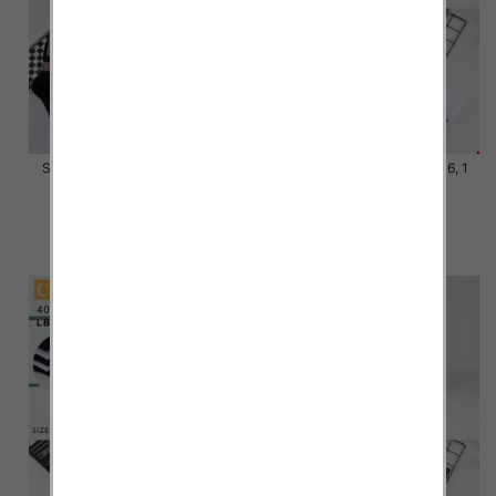
Skarpety męskie Roz 39-46, 1
Skarpety męskie Roz 39-46, 1
kolor Paczka 40 szt
kolor Paczka 40 szt
4.00 zł
4.20 zł
szczegóły
szczegóły