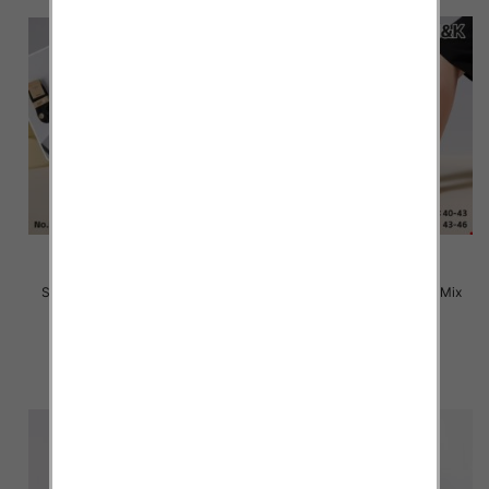
Stopki męskie Roz 40-46, Mix
Stopki męskie Roz 40-46, Mix
kolor Paczka 40 szt
kolor Paczka 40 szt
2.20 zł
2.20 zł
szczegóły
szczegóły