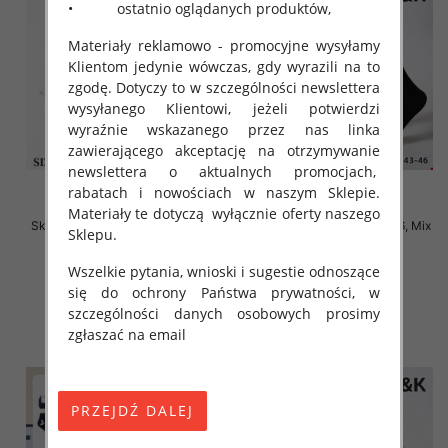
• ostatnio oglądanych produktów,
Materiały reklamowo - promocyjne wysyłamy
Klientom jedynie wówczas, gdy wyrazili na to
zgodę. Dotyczy to w szczególności newslettera
wysyłanego Klientowi, jeżeli potwierdzi
wyraźnie wskazanego przez nas linka
zawierającego akceptację na otrzymywanie
newslettera o aktualnych promocjach,
rabatach i nowościach w naszym Sklepie.
Materiały te dotyczą wyłącznie oferty naszego
Skarpety męskie Roz 40-46, Mix
Skarpety męskie Roz 40-46, Mix
Sklepu.
kolor Paczka 40 szt
kolor Paczka 40 szt
2.80 zł
2.80 zł
Wszelkie pytania, wnioski i sugestie odnoszące
się do ochrony Państwa prywatności, w
szczegóły
szczegóły
szczególności danych osobowych prosimy
zgłaszać na email