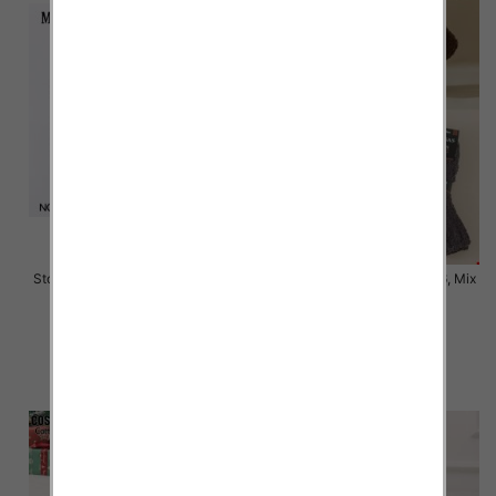
Stopki męskie Roz 40-46, 1 kolor
Skarpety męskie Roz 39-46, Mix
Paczka 40 szt
kolor Paczka 40 szt
2.00 zł
3.50 zł
szczegóły
szczegóły