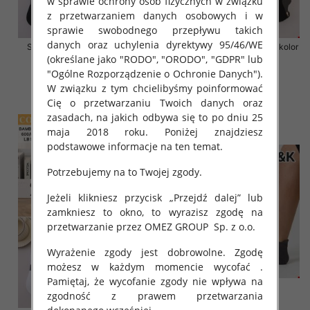
w sprawie ochrony osób fizycznych w związku
z przetwarzaniem danych osobowych i w
sprawie swobodnego przepływu takich
danych oraz uchylenia dyrektywy 95/46/WE
Stopki męskie Roz 39-46, Mix
Stopki męskie Roz 39-46, 1 kolor
(określane jako "RODO", "ORODO", "GDPR" lub
kolor Paczka 40 szt
Paczka 40 szt
"Ogólne Rozporządzenie o Ochronie Danych").
2.80 zł
2.80 zł
W związku z tym chcielibyśmy poinformować
szczegóły
szczegóły
Cię o przetwarzaniu Twoich danych oraz
zasadach, na jakich odbywa się to po dniu 25
maja 2018 roku. Poniżej znajdziesz
podstawowe informacje na ten temat.
Potrzebujemy na to Twojej zgody.
Jeżeli klikniesz przycisk „Przejdź dalej” lub
zamkniesz to okno, to wyrazisz zgodę na
przetwarzanie przez OMEZ GROUP
Sp. z o.o.
Wyrażenie zgody jest dobrowolne. Zgodę
możesz w każdym momencie wycofać .
Pamiętaj, że wycofanie zgody nie wpływa na
zgodność z prawem przetwarzania