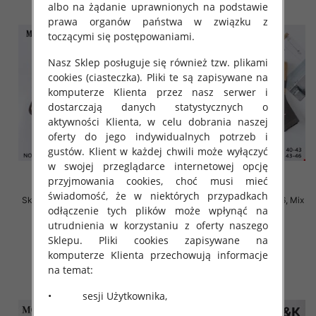
albo na żądanie uprawnionych na podstawie
prawa organów państwa w związku z
toczącymi się postępowaniami.
Nasz Sklep posługuje się również tzw. plikami
cookies (ciasteczka). Pliki te są zapisywane na
komputerze Klienta przez nasz serwer i
dostarczają danych statystycznych o
aktywności Klienta, w celu dobrania naszej
oferty do jego indywidualnych potrzeb i
gustów. Klient w każdej chwili może wyłączyć
w swojej przeglądarce internetowej opcję
przyjmowania cookies, choć musi mieć
świadomość, że w niektórych przypadkach
Skarpety męskie Roz 40-46, Mix
Skarpety męskie Roz 40-46, Mix
odłączenie tych plików może wpłynąć na
kolor Paczka 40 szt
kolor Paczka 40 szt
utrudnienia w korzystaniu z oferty naszego
2.50 zł
2.50 zł
Sklepu. Pliki cookies zapisywane na
szczegóły
szczegóły
komputerze Klienta przechowują informacje
na temat:
• sesji Użytkownika,