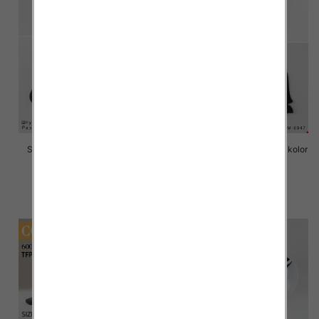
Stopki męskie Roz 40-46, Mix
Stopki męskie Roz 40-46, 1 kolor
kolor Paczka 40 szt
Paczka 40 szt
2.20 zł
2.20 zł
szczegóły
szczegóły