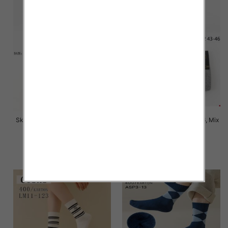
Skarpety męskie Roz 39-46, Mix
Skarpety męskie Roz 39-46, Mix
kolor Paczka 40 szt
kolor Paczka 40 szt
4.50 zł
4.50 zł
szczegóły
szczegóły