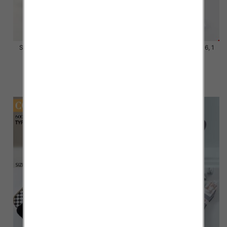
Skarpety męskie Roz 39-46, 1
Skarpety męskie Roz 39-46, 1
kolor Paczka 40 szt
kolor Paczka 40 szt
4.20 zł
4.20 zł
szczegóły
szczegóły