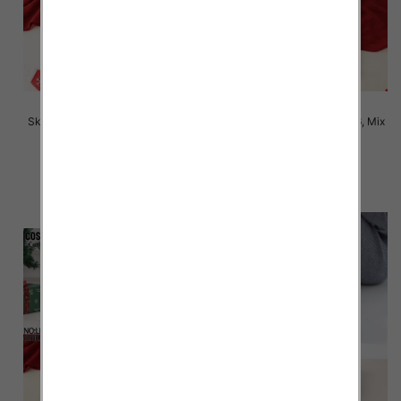
Skarpety męskie Roz 39-46, Mix
Skarpety męskie Roz 39-46, Mix
kolor Paczka 40 szt
kolor Paczka 40 szt
2.80 zł
2.80 zł
szczegóły
szczegóły