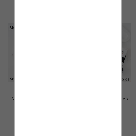
szczegóły
szczegóły
Stopki męskie Roz 40-46, Mix
Stopki męskie Roz 40-46, Mix
kolor Paczka 40 szt
kolor Paczka 40 szt
2.20 zł
2.20 zł
szczegóły
szczegóły