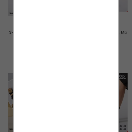
Skarpety męskie Roz 40-46, Mix
Skarpety męskie Roz 43-46, Mix
kolor Paczka 40 szt
kolor Paczka 40 szt
2.80 zł
2.80 zł
szczegóły
szczegóły