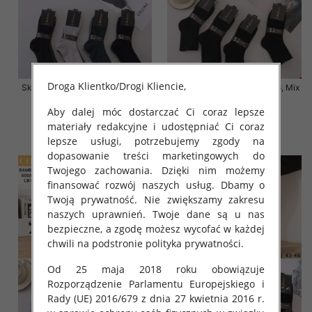
Droga Klientko/Drogi Kliencie,
Skarpety męskie Roz 39-46, Mix
Skarpety męskie Roz 39-46, Mix
kolor Paczka 40 szt
kolor Paczka 40 szt
Aby dalej móc dostarczać Ci coraz lepsze
3.20 zł
3.20 zł
materiały redakcyjne i udostępniać Ci coraz
szczegóły
szczegóły
lepsze usługi, potrzebujemy zgody na
dopasowanie treści marketingowych do
Twojego zachowania. Dzięki nim możemy
finansować rozwój naszych usług. Dbamy o
Twoją prywatność. Nie zwiększamy zakresu
naszych uprawnień. Twoje dane są u nas
bezpieczne, a zgodę możesz wycofać w każdej
chwili na podstronie polityka prywatności.
Od 25 maja 2018 roku obowiązuje
Rozporządzenie Parlamentu Europejskiego i
Rady (UE) 2016/679 z dnia 27 kwietnia 2016 r.