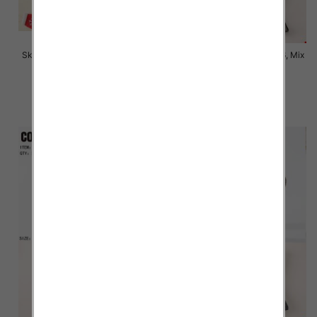
Skarpety męskie Roz 39-46, Mix
Skarpety męskie Roz 35-46, Mix
kolor Paczka 40 szt
kolor Paczka 40 szt
2.80 zł
4.50 zł
szczegóły
szczegóły