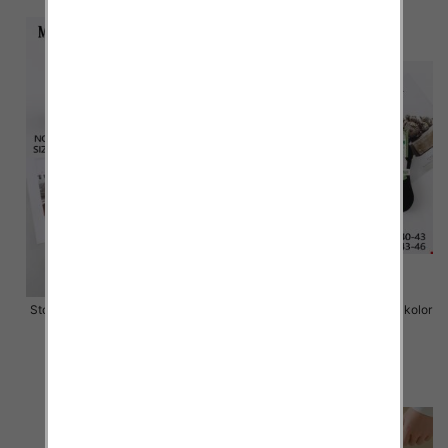
Stopki męskie Roz 40-46, 1 kolor
Stopki męskie Roz 40-46, 1 kolor
Paczka 40 szt
Paczka 40 szt
2.50 zł
2.00 zł
szczegóły
szczegóły