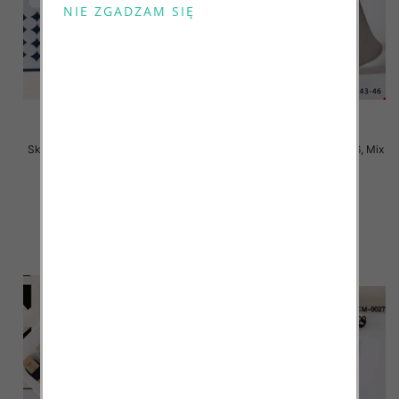
Skarpety męskie Roz 40-46, Mix
Skarpety męskie Roz 40-46, Mix
kolor Paczka 40 szt
kolor Paczka 40 szt
2.80 zł
2.80 zł
szczegóły
szczegóły