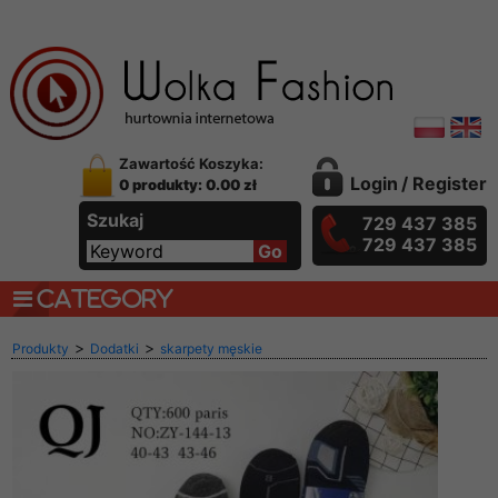
Zawartość Koszyka:
Login
/
Register
0 produkty: 0.00 zł
Szukaj
729 437 385
729 437 385
CATEGORY
>
>
Produkty
Dodatki
skarpety męskie