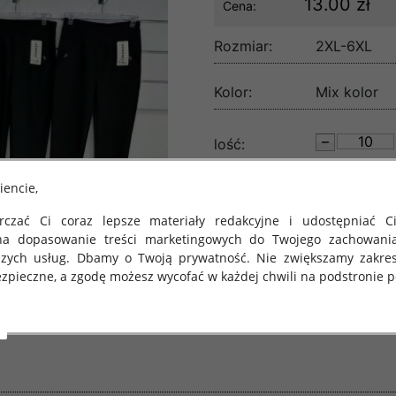
13.00 zł
Cena:
Rozmiar:
2XL-6XL
Kolor:
Mix kolor
lość:
iencie,
czać Ci coraz lepsze materiały redakcyjne i udostępniać Ci
na dopasowanie treści marketingowych do Twojego zachowani
szych usług. Dbamy o Twoją prywatność. Nie zwiększamy zakre
zpieczne, a zgodę możesz wycofać w każdej chwili na podstronie po
 obowiązuje Rozporządzenie Parlamentu Europejskiego i Rady (U
rawie ochrony osób fizycznych w związku z przetwarzaniem danych
 takich danych oraz uchylenia dyrektywy 95/46/WE (określane 
ozporządzenie o Ochronie Danych"). W związku z tym chcielibyś
 danych oraz zasadach, na jakich odbywa się to po dniu 25 ma