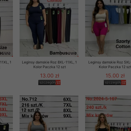
 promocyjne wysyłamy Klientom jedynie wówczas, gdy wyrazili na 
ttera wysyłanego Klientowi, jeżeli potwierdzi wyraźnie wskaz
ację na otrzymywanie newslettera o aktualnych promocjach, ra
ały te dotyczą wyłącznie oferty naszego Sklepu.
oski i sugestie odnoszące się do ochrony Państwa prywatności, 
aszać na email
11XL, 1
Leginsy damskie Roz 8XL-11XL, 1
Leginsy damskie Roz 5XL
t
Kolor Paczka 12 szt
Kolor Paczka 12 sz
13.00 zł
15.00 zł
szczegóły
szczegóły