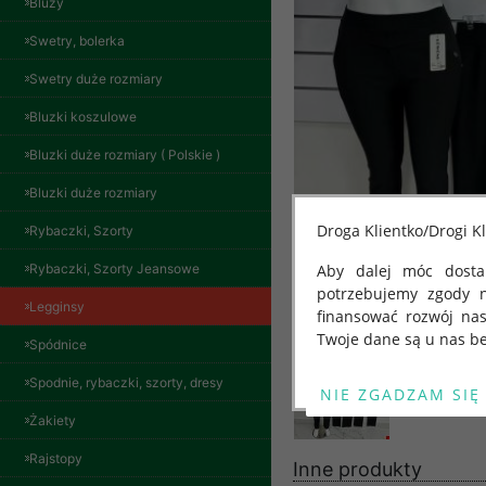
Bluzy
Swetry, bolerka
Swetry duże rozmiary
Bluzki koszulowe
Bluzki duże rozmiary ( Polskie )
Bluzki duże rozmiary
Droga Klientko/Drogi Kl
Rybaczki, Szorty
Rybaczki, Szorty Jeansowe
Aby dalej móc dostar
potrzebujemy zgody 
Legginsy
finansować rozwój na
Twoje dane są u nas be
Spódnice
Od 25 maja 2018 roku
Spodnie, rybaczki, szorty, dresy
kwietnia 2016 r. w sp
Żakiety
swobodnego przepływu
"GDPR" lub "Ogólne R
Spodnie damskie
Rajstopy
jeansy Roz 29-36, 1
Inne produkty
przetwarzaniu Twoich
Kolor Paczka 10 szt