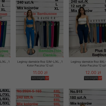
29 sierpnia 1997 r. o
entów przechowujemy na
ją jedynie uprawnieni
o swoich danych w celu
ientów osobom trzecim,
awnionych na podstawie
ne na komputerze Klienta
/XL , 1
Leginsy damskie Roz S/M-L/XL , 1
Leginsy damskie Roz 8XL-
brania naszej oferty do
t
Kolor Paczka 12 szt
Kolor Paczka 12 sz
zeglądarce internetowej
11.00 zł
12.00 zł
odłączenie tych plików
szczegóły
szczegóły
pisywane na komputerze