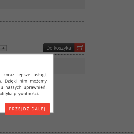
 coraz lepsze usługi,
a. Dzięki nim możemy
su naszych uprawnień.
lityka prywatności.
E) 2016/679 z dnia 27
 osobowych i w sprawie
jako "RODO", "ORODO",
my poinformować Cię o
ja 2018 roku. Poniżej