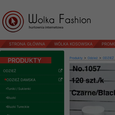
STRONA GŁÓWNA
WÓLKA KOSOWSKA
PROM
>
>
Produkty
Odzież
ODZIEŻ
PRODUKTY
ODZIEŻ
ODZIEŻ DAMSKA
Tuniki / Sukienki
Bluzki
Bluzki Tureckie