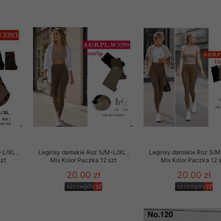
 informacje na ten temat.
jej zgody.
isk „Przejdź dalej” lub zamkniesz to okno, to wyrazisz zgodę na p
dobrowolne. Zgodę możesz w każdym momencie wycofać . Pamiętaj, 
prawem przetwarzania dokonanego wcześniej.
 w tym o przysługujących uprawnieniach (prawo dostępu, spros
czenia ich przetwarzania, prawo do ich przenoszenia, niepodleg
, w tym profilowaniu, a także prawo wyrażenia sprzeciwu wobec
dziesz w Polityce prywatności.
--------------------
-L/XL ,
Leginsy damskie Roz S/M-L/XL ,
Leginsy damskie Roz S/M
szt
Mix Kolor Paczka 12 szt
Mix Kolor Paczka 12 
20.00 zł
20.00 zł
klepu
szczegóły
szczegóły
entom pełne poszanowanie ich prywatności oraz ochronę ich dan
ywane nam przez Klientów przetwarzamy w sposób zgodny z zakre