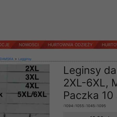
OCJE
NOWOSCI
HURTOWNIA ODZIEŻY
HURTO
>
 DAMSKA
Legginsy
Leginsy d
2XL-6XL, M
Paczka 10 
:1094::1055::1045::1095