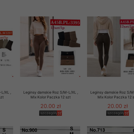
rzetwarzanie przez OMEZ
że wycofanie zgody nie
towania oraz usunięcia
ania zautomatyzowanemu
 przetwarzania Twoich
-L/XL ,
Leginsy damskie Roz S/M-L/XL ,
Leginsy damskie Roz S/M
szt
Mix Kolor Paczka 12 szt
Mix Kolor Paczka 12 
20.00 zł
20.00 zł
szczegóły
szczegóły
ych osobowych.
sem udzielonego przez