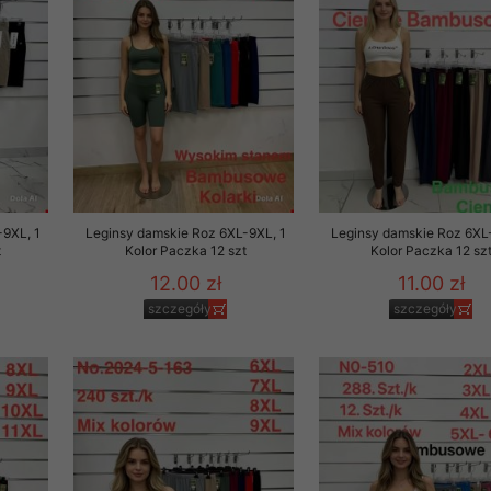
to zgodę. Dotyczy to w
anego przez nas linka
batach i nowościach w
w szczególności danych
-9XL, 1
Leginsy damskie Roz 6XL-9XL, 1
Leginsy damskie Roz 6XL
t
Kolor Paczka 12 szt
Kolor Paczka 12 sz
12.00 zł
11.00 zł
szczegóły
szczegóły