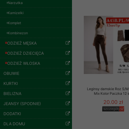
znajdziesz podstawowe
Narzutka
57.00 zł
Potrzebujemy na to Two
szczegóły
Kamizelki
Jeżeli klikniesz przyc
Komplet
GROUP
Sp. z o.o.
Kombinezon
Wyrażenie zgody jest 
ODZIEŻ MĘSKA
wpływa na zgodność z 
ODZIEŻ DZIECIĘCA
Dodatkowe informacje,
Twoich danych, ograni
ODZIEŻ WŁOSKA
podejmowaniu decyzji
OBUWIE
danych osobowych) znaj
KURTKI
-------------------------------
Leginsy damskie Roz S/M
BIELIZNA
Mix Kolor Paczka 12 
Polityka prywatności
20.00 zł
Spodnie damskie
JEANSY (SPODNIE)
jeansy Roz 25-30, 1
Polityka prywatności s
szczegóły
Kolor Paczka 10 szt
DODATKI
61.00 zł
Zapewniamy naszym Kli
DLA DOMU
szczegóły
Dane osobowe przekaz