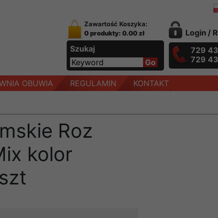
Zawartość Koszyka:
Login
/
R
0 produkty: 0.00 zł
Szukaj
729 4
729 4
WNIA OBUWIA
REGULAMIN
KONTAKT
amskie Roz
ix kolor
szt