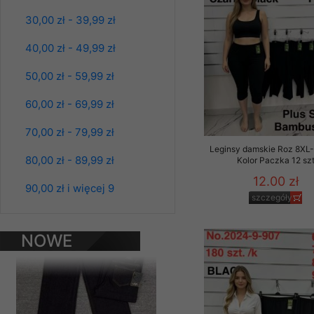
Materiały reklamowo -
30,00 zł - 39,99 zł
szczególności newsle
zawierającego akcept
40,00 zł - 49,99 zł
naszym Sklepie. Materi
50,00 zł - 59,99 zł
Wszelkie pytania, wni
osobowych prosimy zgł
60,00 zł - 69,99 zł
70,00 zł - 79,99 zł
Leginsy damskie Roz 8XL-
80,00 zł - 89,99 zł
Kolor Paczka 12 sz
Spodnie damskie
jeansy Roz 25-30, 1
12.00 zł
Kolor Paczka 10 szt
90,00 zł i więcej 9
szczegóły
61.00 zł
szczegóły
NOWE
PRODUKTY