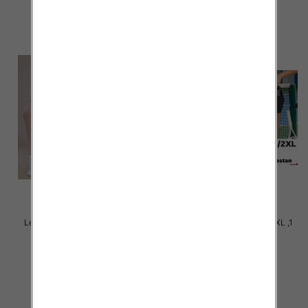
szczegóły
szczegóły
Legginsy damskie Roz S-2XL ,1
Legginsy damskie Roz S-2XL ,1
Kolor Paczka 12 szt
Kolor Paczka 12 szt
20.00 zł
20.00 zł
szczegóły
szczegóły