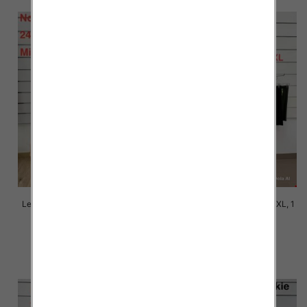
Leginsy damskie Roz 6XL-9XL, 1
Leginsy damskie Roz 2XL-6XL, 1
Kolor Paczka 12 szt
Kolor Paczka 12 szt
11.00 zł
10.00 zł
szczegóły
szczegóły