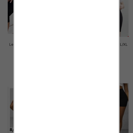
Legginsy damskie Roz S/M-L/XL
Legginsy damskie Roz S/M-L/XL
,1 Kolor Paczka 12 szt
,1 Kolor Paczka 12 szt
13.00 zł
12.00 zł
szczegóły
szczegóły