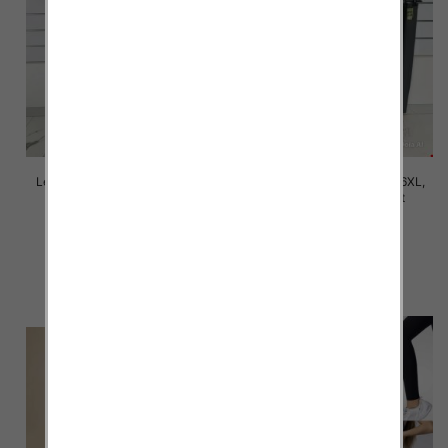
Leginsy damskie Roz 2XL-6XL,
Leginsy damskie Roz 2XL-6XL,
Mix Kolor Paczka 12 szt
Mix Kolor Paczka 12 szt
10.00 zł
10.00 zł
szczegóły
szczegóły