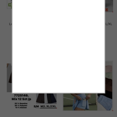
Legginsy damskie Roz S-2XL ,1
Legginsy damskie Roz S/M-L/XL
Kolor Paczka 12 szt
,1 Kolor Paczka 12 szt
11.00 zł
11.00 zł
szczegóły
szczegóły