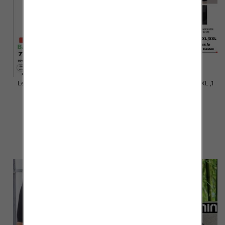
Legginsy damskie Roz S-2XL ,1
Legginsy damskie Roz S-2XL ,1
Kolor Paczka 12 szt
Kolor Paczka 12 szt
14.00 zł
15.00 zł
szczegóły
szczegóły