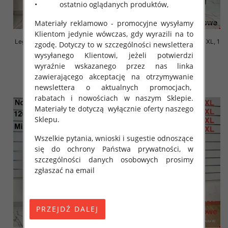
• ostatnio oglądanych produktów,
Materiały reklamowo - promocyjne wysyłamy
Klientom jedynie wówczas, gdy wyrazili na to
Leginsy damskie Roz 8XL-11XL, 1
Leginsy damskie Roz 8XL-11XL, 1
zgodę. Dotyczy to w szczególności newslettera
Kolor Paczka 12 szt
Kolor Paczka 12 szt
wysyłanego Klientowi, jeżeli potwierdzi
12.00 zł
13.00 zł
wyraźnie wskazanego przez nas linka
zawierającego akceptację na otrzymywanie
szczegóły
szczegóły
newslettera o aktualnych promocjach,
rabatach i nowościach w naszym Sklepie.
Materiały te dotyczą wyłącznie oferty naszego
Sklepu.
Wszelkie pytania, wnioski i sugestie odnoszące
się do ochrony Państwa prywatności, w
szczególności danych osobowych prosimy
zgłaszać na email