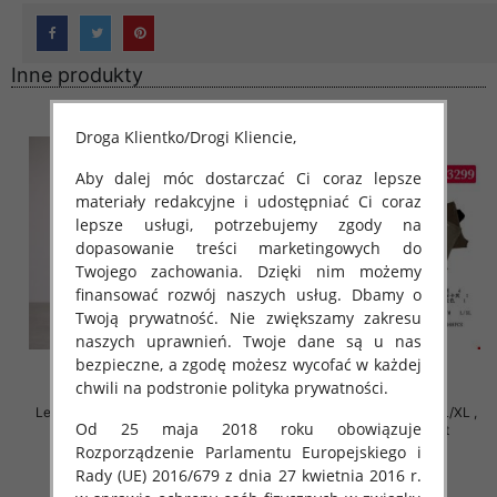
Inne produkty
Droga Klientko/Drogi Kliencie,
Aby dalej móc dostarczać Ci coraz lepsze
materiały redakcyjne i udostępniać Ci coraz
lepsze usługi, potrzebujemy zgody na
dopasowanie treści marketingowych do
Twojego zachowania. Dzięki nim możemy
finansować rozwój naszych usług. Dbamy o
Twoją prywatność. Nie zwiększamy zakresu
naszych uprawnień. Twoje dane są u nas
bezpieczne, a zgodę możesz wycofać w każdej
chwili na podstronie polityka prywatności.
Leginsy damskie Roz S/M-L/XL ,
Leginsy damskie Roz S/M-L/XL ,
Od 25 maja 2018 roku obowiązuje
Mix Kolor Paczka 12 szt
Mix Kolor Paczka 12 szt
Rozporządzenie Parlamentu Europejskiego i
20.00 zł
20.00 zł
Rady (UE) 2016/679 z dnia 27 kwietnia 2016 r.
szczegóły
szczegóły