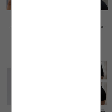
Legginsy damskie Roz S-2XL ,1
Legginsy damskie Roz S-2XL ,1
Kolor Paczka 12 szt
Kolor Paczka 12 szt
15.00 zł
15.00 zł
szczegóły
szczegóły