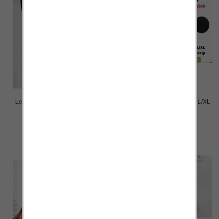
Legginsy damskie Roz S/M-L/XL
Legginsy damskie Roz S/M-L/XL
,1 Kolor Paczka 12 szt
,1 Kolor Paczka 12 szt
16.00 zł
13.00 zł
szczegóły
szczegóły