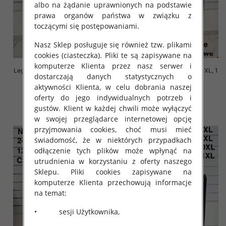
albo na żądanie uprawnionych na podstawie
prawa organów państwa w związku z
toczącymi się postępowaniami.
Nasz Sklep posługuje się również tzw. plikami
cookies (ciasteczka). Pliki te są zapisywane na
komputerze Klienta przez nasz serwer i
Leginsy damskie Roz S/M-L/XL , 1
Leginsy damskie Roz 8XL-11XL, 1
dostarczają danych statystycznych o
Kolor Paczka 12 szt
Kolor Paczka 12 szt
aktywności Klienta, w celu dobrania naszej
11.00 zł
12.00 zł
oferty do jego indywidualnych potrzeb i
szczegóły
szczegóły
gustów. Klient w każdej chwili może wyłączyć
w swojej przeglądarce internetowej opcję
przyjmowania cookies, choć musi mieć
świadomość, że w niektórych przypadkach
odłączenie tych plików może wpłynąć na
utrudnienia w korzystaniu z oferty naszego
Sklepu. Pliki cookies zapisywane na
komputerze Klienta przechowują informacje
na temat:
• sesji Użytkownika,