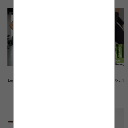
Legginsy damskie Roz 3XL-7XL, 1
Legginsy damskie Roz 3XL-7XL, 1
Kolor Paczka 12 szt
Kolor Paczka 12 szt
13.00 zł
13.00 zł
szczegóły
szczegóły