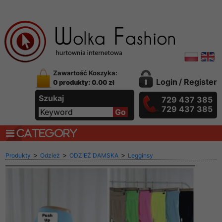
Zawartość Koszyka:
Login
/
Register
0 produkty: 0.00 zł
Szukaj
729 437 385
729 437 385
CATEGORY
>
>
>
Produkty
Odzież
ODZIEŻ DAMSKA
Legginsy