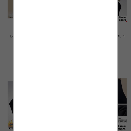
Legginsy damskie Roz S-2XL, 1
Legginsy damskie Roz S-2XL, 1
Kolor Paczka 12 szt
Kolor Paczka 12 szt
24.00 zł
26.00 zł
szczegóły
szczegóły