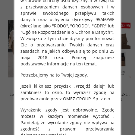
w sprawie ochrony osób fizycznych w związku
z przetwarzaniem danych osobowych i w
sprawie swobodnego przepływu takich
danych oraz uchylenia dyrektywy 95/46/WE
(określane jako "RODO", "ORODO", "GDPR" lub
"Ogólne Rozporządzenie o Ochronie Danych").
W związku z tym chcielibyśmy poinformować
Cię o przetwarzaniu Twoich danych oraz
zasadach, na jakich odbywa się to po dniu 25
maja 2018 roku. Poniżej znajdziesz
podstawowe informacje na ten temat.
Potrzebujemy na to Twojej zgody.
Jeżeli klikniesz przycisk „Przejdź dalej” lub
zamkniesz to okno, to wyrazisz zgodę na
Leginsy damskie Roz S/M-L/XL ,
Leginsy damskie Roz S/M-L/XL ,
przetwarzanie przez OMEZ GROUP
Sp. z o.o.
Mix Kolor Paczka 12 szt
Mix Kolor Paczka 12 szt
20.00 zł
20.00 zł
Wyrażenie zgody jest dobrowolne. Zgodę
szczegóły
szczegóły
możesz w każdym momencie wycofać .
Pamiętaj, że wycofanie zgody nie wpływa na
zgodność z prawem przetwarzania