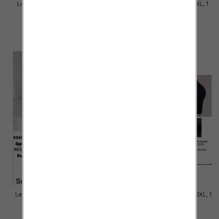
Legginsy damskie Roz S-2XL, 1
Legginsy damskie Roz S-2XL, 1
Kolor Paczka 12 szt
Kolor Paczka 12 szt
27.00 zł
28.00 zł
szczegóły
szczegóły
Legginsy damskie Roz M/L-L/XL,
Legginsy damskie Roz 3XL-6XL, 1
1 Kolor Paczka 12 szt
Kolor Paczka 12 szt
18.00 zł
15.00 zł