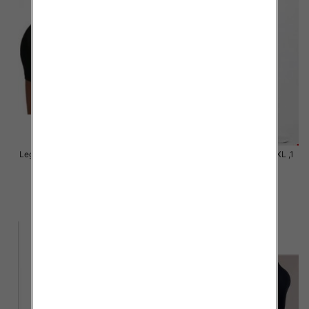
Legginsy damskie Roz 2XL-5XL, 1
Legginsy damskie Roz S-2XL ,1
Kolor Paczka 12 szt
Kolor Paczka 12 szt
13.00 zł
14.00 zł
szczegóły
szczegóły