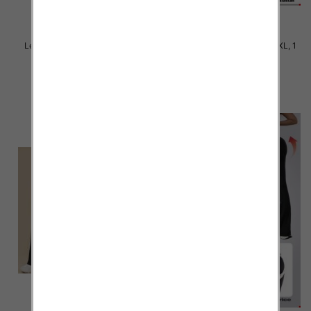
Legginsy damskie Roz S-2XL, 1
Legginsy damskie Roz S-2XL, 1
Kolor Paczka 12 szt
Kolor Paczka 12 szt
27.00 zł
27.00 zł
szczegóły
szczegóły