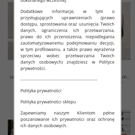
dokonanego wcześniej.
Dodatkowe informacje, w tym o
przysługujących uprawnieniach (prawo
dostępu, sprostowania oraz usunięcia Twoich
danych, ograniczenia ich przetwarzania,
prawo do ich przenoszenia, niepodlegania
zautomatyzowanemu podejmowaniu decyzji,
w tym profilowaniu, a także prawo wyrażenia
sprzeciwu wobec przetwarzania Twoich
danych osobowych) znajdziesz w Polityce
prywatności.
Leginsy damskie Roz S/M-L/XL ,
Leginsy damskie Roz S/M-L/XL ,
---------------------------------------------------
Mix Kolor Paczka 12 szt
Mix Kolor Paczka 12 szt
Polityka prywatności
20.00 zł
20.00 zł
szczegóły
szczegóły
Polityka prywatności sklepu
Zapewniamy naszym Klientom pełne
poszanowanie ich prywatności oraz ochronę
ich danych osobowych.