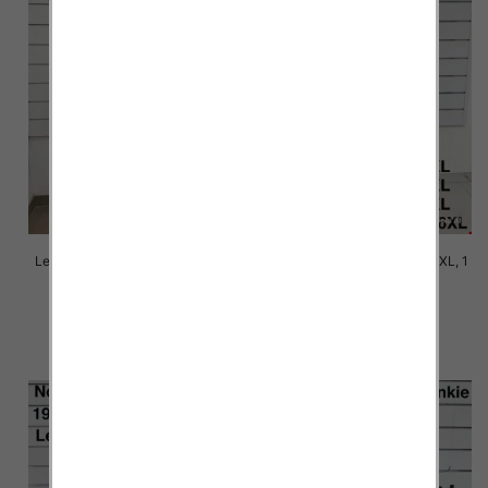
Leginsy damskie Roz 2XL-6XL, 1
Leginsy damskie Roz 2XL-6XL, 1
Kolor Paczka 12 szt
Kolor Paczka 12 szt
10.00 zł
10.00 zł
szczegóły
szczegóły