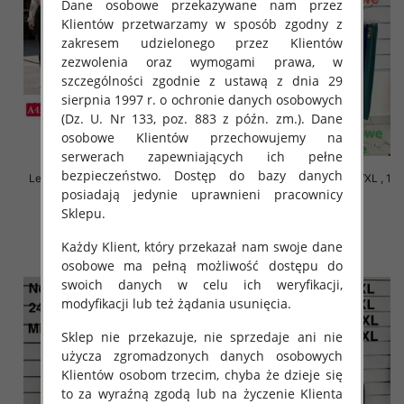
Dane osobowe przekazywane nam przez
Klientów przetwarzamy w sposób zgodny z
zakresem udzielonego przez Klientów
zezwolenia oraz wymogami prawa, w
szczególności zgodnie z ustawą z dnia 29
sierpnia 1997 r. o ochronie danych osobowych
(Dz. U. Nr 133, poz. 883 z późn. zm.). Dane
osobowe Klientów przechowujemy na
serwerach zapewniających ich pełne
bezpieczeństwo. Dostęp do bazy danych
Leginsy damskie Roz S/M-L/XL ,
Leginsy damskie Roz S/M-L/XL , 1
posiadają jedynie uprawnieni pracownicy
Mix Kolor Paczka 12 szt
Kolor Paczka 12 szt
Sklepu.
20.00 zł
11.00 zł
szczegóły
szczegóły
Każdy Klient, który przekazał nam swoje dane
osobowe ma pełną możliwość dostępu do
swoich danych w celu ich weryfikacji,
modyfikacji lub też żądania usunięcia.
Sklep nie przekazuje, nie sprzedaje ani nie
użycza zgromadzonych danych osobowych
Klientów osobom trzecim, chyba że dzieje się
to za wyraźną zgodą lub na życzenie Klienta