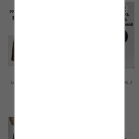
Legginsy damskie Roz S-2XL ,1
Legginsy damskie Roz S-2XL ,1
Kolor Paczka 12 szt
Kolor Paczka 12 szt
22.00 zł
22.00 zł
szczegóły
szczegóły