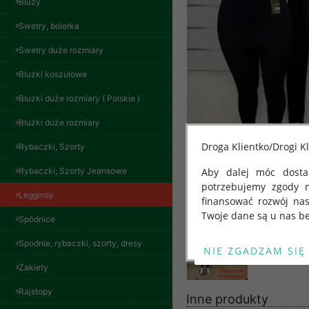
Bluzy
Swetry, bolerka
Swetry duże rozmiary
Bluzki koszulowe
Bluzki duże rozmiary ( Polskie )
Bluzki duże rozmiary
Droga Klientko/Drogi Kl
Rybaczki, Szorty
Rybaczki, Szorty Jeansowe
Aby dalej móc dostar
potrzebujemy zgody 
Legginsy
finansować rozwój na
Twoje dane są u nas be
Spódnice
Od 25 maja 2018 roku
Spodnie, rybaczki, szorty, dresy
kwietnia 2016 r. w sp
Żakiety
swobodnego przepływu
"GDPR" lub "Ogólne R
Rajstopy
Inne produkty
przetwarzaniu Twoich