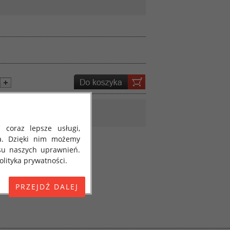
 coraz lepsze usługi,
a. Dzięki nim możemy
su naszych uprawnień.
lityka prywatności.
E) 2016/679 z dnia 27
 osobowych i w sprawie
jako "RODO", "ORODO",
my poinformować Cię o
ja 2018 roku. Poniżej