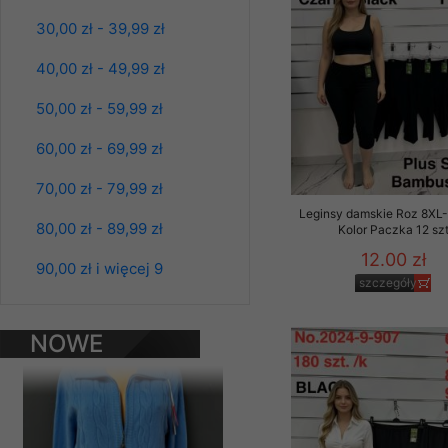
Materiały reklamowo -
30,00 zł - 39,99 zł
szczególności newsle
zawierającego akcept
40,00 zł - 49,99 zł
naszym Sklepie. Materi
50,00 zł - 59,99 zł
Wszelkie pytania, wni
osobowych prosimy zgł
60,00 zł - 69,99 zł
70,00 zł - 79,99 zł
Leginsy damskie Roz 8XL-
80,00 zł - 89,99 zł
Kolor Paczka 12 sz
12.00 zł
90,00 zł i więcej 9
Bluzy damskie Roz
szczegóły
L-3XL. 1 kolor.
Paczka 10 szt
39.00 zł
NOWE
szczegóły
PRODUKTY