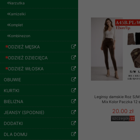
znajdziesz podstawowe
Narzutka
Bluzy damskie Roz
L-3XL. 1 kolor.
Potrzebujemy na to Two
Paczka 10 szt
Kamizelki
54.00 zł
Jeżeli klikniesz przyc
Komplet
szczegóły
GROUP
Sp. z o.o.
Kombinezon
Wyrażenie zgody jest 
ODZIEŻ MĘSKA
wpływa na zgodność z 
ODZIEŻ DZIECIĘCA
Dodatkowe informacje,
Twoich danych, ograni
ODZIEŻ WŁOSKA
podejmowaniu decyzji
OBUWIE
danych osobowych) znaj
KURTKI
-------------------------------
Leginsy damskie Roz S/M
BIELIZNA
Mix Kolor Paczka 12 
Polityka prywatności
20.00 zł
JEANSY (SPODNIE)
Polityka prywatności s
szczegóły
DODATKI
Bluzy damskie Roz
Zapewniamy naszym Kli
L-3XL. 1 kolor.
DLA DOMU
Paczka 10 szt
Dane osobowe przekaz