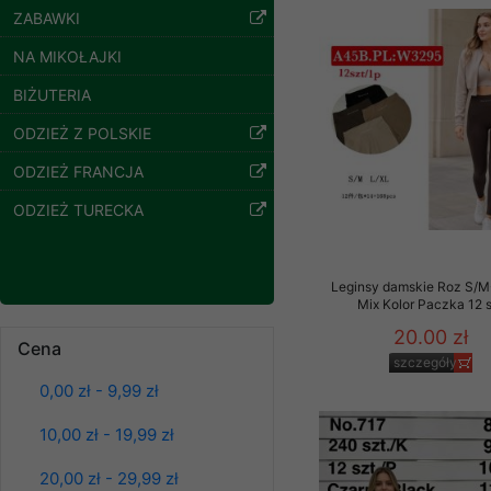
54.00 zł
ZABAWKI
Klientów zezwolenia 
szczegóły
ochronie danych osobo
NA MIKOŁAJKI
serwerach zapewniają
pracownicy Sklepu.
BIŻUTERIA
Każdy Klient, który p
ODZIEŻ Z POLSKIE
ich weryfikacji, modyfik
ODZIEŻ FRANCJA
Sklep nie przekazuje,
ODZIEŻ TURECKA
chyba że dzieje się t
prawa organów państwa
Nasz Sklep posługuje si
Leginsy damskie Roz S/M
przez nasz serwer i do
Mix Kolor Paczka 12 
jego indywidualnych po
20.00 zł
Cena
opcję przyjmowania co
szczegóły
może wpłynąć na utrud
Bluzy damskie Roz
0,00 zł - 9,99 zł
L-3XL. 1 kolor.
Klienta przechowują in
Paczka 10 szt
39.00 zł
10,00 zł - 19,99 zł
• sesji Użytkownik
szczegóły
• ostatnio oglądany
20,00 zł - 29,99 zł