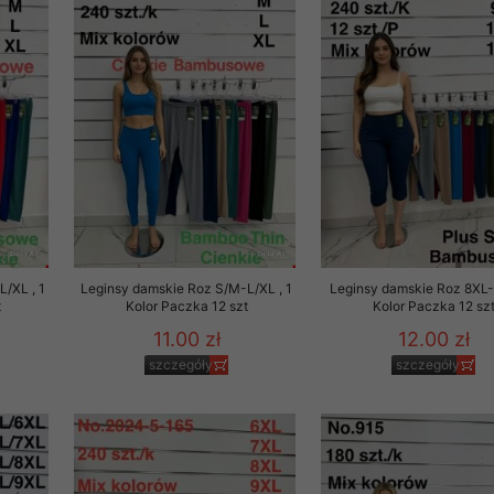
29 sierpnia 1997 r. o
entów przechowujemy na
ją jedynie uprawnieni
o swoich danych w celu
ientów osobom trzecim,
awnionych na podstawie
ne na komputerze Klienta
/XL , 1
Leginsy damskie Roz S/M-L/XL , 1
Leginsy damskie Roz 8XL-
brania naszej oferty do
t
Kolor Paczka 12 szt
Kolor Paczka 12 sz
zeglądarce internetowej
11.00 zł
12.00 zł
odłączenie tych plików
szczegóły
szczegóły
pisywane na komputerze