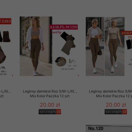
 informacje na ten temat.
jej zgody.
isk „Przejdź dalej” lub zamkniesz to okno, to wyrazisz zgodę na p
dobrowolne. Zgodę możesz w każdym momencie wycofać . Pamiętaj, 
prawem przetwarzania dokonanego wcześniej.
 w tym o przysługujących uprawnieniach (prawo dostępu, spros
czenia ich przetwarzania, prawo do ich przenoszenia, niepodleg
, w tym profilowaniu, a także prawo wyrażenia sprzeciwu wobec
dziesz w Polityce prywatności.
--------------------
-L/XL ,
Leginsy damskie Roz S/M-L/XL ,
Leginsy damskie Roz S/M
szt
Mix Kolor Paczka 12 szt
Mix Kolor Paczka 12 
20.00 zł
20.00 zł
klepu
szczegóły
szczegóły
entom pełne poszanowanie ich prywatności oraz ochronę ich dan
ywane nam przez Klientów przetwarzamy w sposób zgodny z zakre