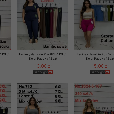
 promocyjne wysyłamy Klientom jedynie wówczas, gdy wyrazili na 
ttera wysyłanego Klientowi, jeżeli potwierdzi wyraźnie wskaz
ację na otrzymywanie newslettera o aktualnych promocjach, ra
ały te dotyczą wyłącznie oferty naszego Sklepu.
oski i sugestie odnoszące się do ochrony Państwa prywatności, 
aszać na email
11XL, 1
Leginsy damskie Roz 8XL-11XL, 1
Leginsy damskie Roz 5XL
t
Kolor Paczka 12 szt
Kolor Paczka 12 sz
13.00 zł
15.00 zł
szczegóły
szczegóły