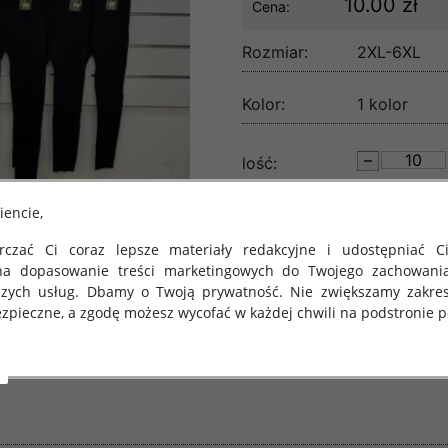
10.00 zł
Cena:
Rozmiar:
2XL-6XL
Kolor:
1 kolor
lość:
iencie,
czać Ci coraz lepsze materiały redakcyjne i udostępniać Ci
na dopasowanie treści marketingowych do Twojego zachowani
szych usług. Dbamy o Twoją prywatność. Nie zwiększamy zakre
zpieczne, a zgodę możesz wycofać w każdej chwili na podstronie po
 obowiązuje Rozporządzenie Parlamentu Europejskiego i Rady (U
rawie ochrony osób fizycznych w związku z przetwarzaniem danych
 takich danych oraz uchylenia dyrektywy 95/46/WE (określane 
ozporządzenie o Ochronie Danych"). W związku z tym chcielibyś
 danych oraz zasadach, na jakich odbywa się to po dniu 25 ma