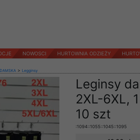
OCJE
NOWOSCI
HURTOWNIA ODZIEŻY
HURTO
>
 DAMSKA
Legginsy
Leginsy d
2XL-6XL, 1
10 szt
:1094::1055::1045::1095