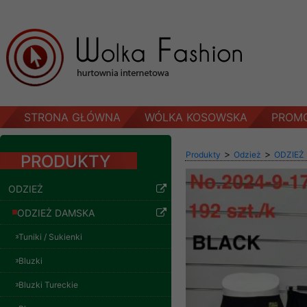
STRONA GŁÓWNA
WÓLKA KOSOWSKA
PROM
>
>
Produkty
Odzież
ODZIEŻ
PRODUKTY
ODZIEŻ
ODZIEŻ DAMSKA
Tuniki / Sukienki
Bluzki
Bluzki Tureckie