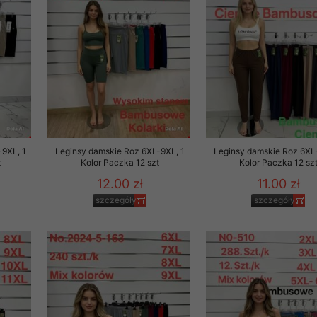
to zgodę. Dotyczy to w
anego przez nas linka
batach i nowościach w
w szczególności danych
-9XL, 1
Leginsy damskie Roz 6XL-9XL, 1
Leginsy damskie Roz 6XL
t
Kolor Paczka 12 szt
Kolor Paczka 12 sz
12.00 zł
11.00 zł
szczegóły
szczegóły