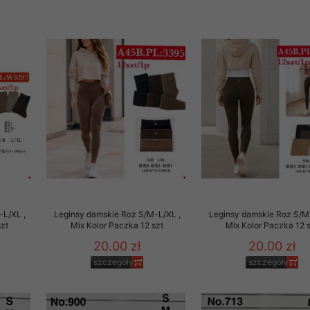
rzetwarzanie przez OMEZ
że wycofanie zgody nie
towania oraz usunięcia
ania zautomatyzowanemu
 przetwarzania Twoich
-L/XL ,
Leginsy damskie Roz S/M-L/XL ,
Leginsy damskie Roz S/M
szt
Mix Kolor Paczka 12 szt
Mix Kolor Paczka 12 
20.00 zł
20.00 zł
szczegóły
szczegóły
ych osobowych.
sem udzielonego przez