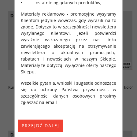
• ostatnio oglądanych produktów,
Materiały reklamowo - promocyjne wysyłamy
Klientom jedynie wówczas, gdy wyrazili na to
zgodę. Dotyczy to w szczególności newslettera
wysyłanego Klientowi, jeżeli potwierdzi
wyraźnie wskazanego przez nas linka
zawierającego akceptację na otrzymywanie
newslettera o aktualnych promocjach,
rabatach i nowościach w naszym Sklepie.
Materiały te dotyczą wyłącznie oferty naszego
Sklepu.
Wszelkie pytania, wnioski i sugestie odnoszące
Kurtka chłopieca Roz 8-16, 1 kolor
Kurtka chłopieca Roz 8-16, 1 kolor
się do ochrony Państwa prywatności, w
Paczka 6 szt
Paczka 6 szt
szczególności danych osobowych prosimy
72.00 zł
72.00 zł
zgłaszać na email
szczegóły
szczegóły