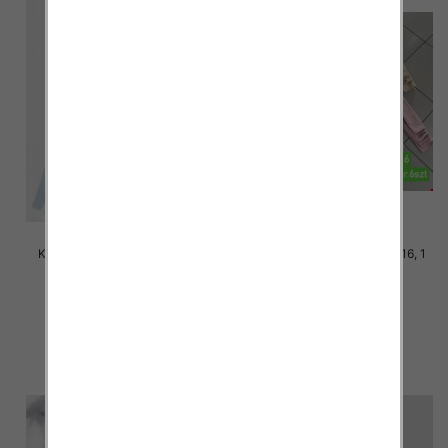
Kurtka dziewczęca Roz 3-8, 1
Kurtka dziewczęca Roz 6-16, 1
kolor Paczka 6 szt
kolor Paczka 6 szt
60.00 zł
40.00 zł
szczegóły
szczegóły