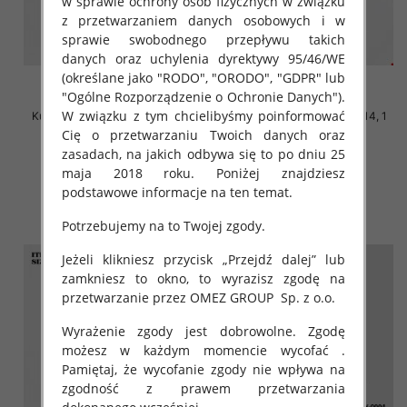
w sprawie ochrony osób fizycznych w związku
z przetwarzaniem danych osobowych i w
sprawie swobodnego przepływu takich
danych oraz uchylenia dyrektywy 95/46/WE
(określane jako "RODO", "ORODO", "GDPR" lub
"Ogólne Rozporządzenie o Ochronie Danych").
W związku z tym chcielibyśmy poinformować
Kurtka dziewczęca Roz 6-14, 1
Kurtka dziewczęca Roz 6-14, 1
kolor Paczka 5 szt
kolor Paczka 5 szt
Cię o przetwarzaniu Twoich danych oraz
zasadach, na jakich odbywa się to po dniu 25
72.00 zł
72.00 zł
maja 2018 roku. Poniżej znajdziesz
szczegóły
szczegóły
podstawowe informacje na ten temat.
Potrzebujemy na to Twojej zgody.
Jeżeli klikniesz przycisk „Przejdź dalej” lub
zamkniesz to okno, to wyrazisz zgodę na
przetwarzanie przez OMEZ GROUP
Sp. z o.o.
Wyrażenie zgody jest dobrowolne. Zgodę
możesz w każdym momencie wycofać .
Pamiętaj, że wycofanie zgody nie wpływa na
zgodność z prawem przetwarzania