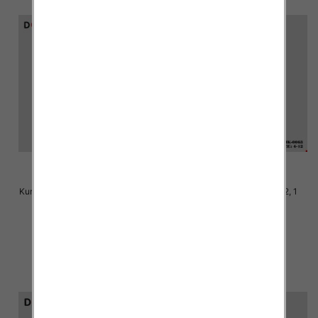
Kurtka chłopieca Roz 8-16, 1 kolor
Kurtka chłopieca Roz 4-12, 1
Paczka 6 szt
kolor Paczka 6 szt
72.00 zł
68.00 zł
szczegóły
szczegóły