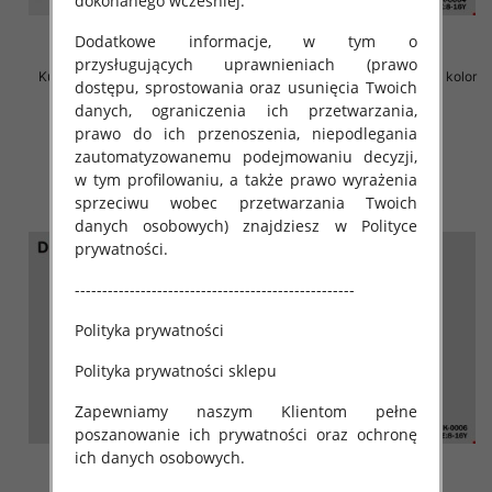
dokonanego wcześniej.
Dodatkowe informacje, w tym o
przysługujących uprawnieniach (prawo
Kurtka dziewczęca Roz 6-14, 1
Kurtka chłopieca Roz 8-16, 1 kolor
dostępu, sprostowania oraz usunięcia Twoich
kolor Paczka 5 szt
Paczka 6 szt
danych, ograniczenia ich przetwarzania,
72.00 zł
72.00 zł
prawo do ich przenoszenia, niepodlegania
szczegóły
szczegóły
zautomatyzowanemu podejmowaniu decyzji,
w tym profilowaniu, a także prawo wyrażenia
sprzeciwu wobec przetwarzania Twoich
danych osobowych) znajdziesz w Polityce
prywatności.
---------------------------------------------------
Polityka prywatności
Polityka prywatności sklepu
Zapewniamy naszym Klientom pełne
poszanowanie ich prywatności oraz ochronę
ich danych osobowych.