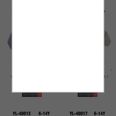
Kurtka dziecięca Roz 6-14, 1
Kurtka dziecięca Roz 6-14, 1
kolor Paczka 6 szt
kolor Paczka 6 szt
29.00 zł
29.00 zł
szczegóły
szczegóły