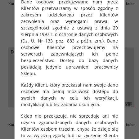
Dane osobowe przekazywane nam przez
Kurtka chłopieca Roz 8-16, 1 kolor
Kurtka chłopieca Roz 8-16, 1 kolor
Klientów przetwarzamy w sposób zgodny z
Paczka 6 szt
Paczka 6 szt
zakresem udzielonego przez Klientów
72.00 zł
72.00 zł
zezwolenia oraz wymogami prawa, w
szczegóły
szczegóły
szczególności zgodnie z ustawą z dnia 29
sierpnia 1997 r. o ochronie danych osobowych
(Dz. U. Nr 133, poz. 883 z późn. zm.). Dane
osobowe Klientów przechowujemy na
serwerach zapewniających ich pełne
bezpieczeństwo. Dostęp do bazy danych
posiadają jedynie uprawnieni pracownicy
Sklepu.
Każdy Klient, który przekazał nam swoje dane
osobowe ma pełną możliwość dostępu do
swoich danych w celu ich weryfikacji,
modyfikacji lub też żądania usunięcia.
Sklep nie przekazuje, nie sprzedaje ani nie
użycza zgromadzonych danych osobowych
Kurtka chłopieca Roz 8-16, 1 kolor
Kurtka chłopieca Roz 8-16, 1 kolor
Klientów osobom trzecim, chyba że dzieje się
Paczka 6 szt
Paczka 6 szt
to za wyraźną zgodą lub na życzenie Klienta
72.00 zł
72.00 zł