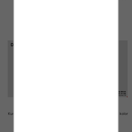
Paczka 6 szt
Paczka 6 szt
72.00 zł
72.00 zł
szczegóły
szczegóły
Kurtka chłopieca Roz 8-16, 1 kolor
Kurtka chłopieca Roz 8-16, 1 kolor
Paczka 6 szt
Paczka 6 szt
72.00 zł
72.00 zł