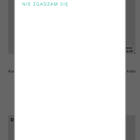
Kurtka chłopieca Roz 8-16, 1 kolor
Kurtka chłopieca Roz 8-16, 1 kolor
Paczka 6 szt
Paczka 6 szt
72.00 zł
72.00 zł
szczegóły
szczegóły