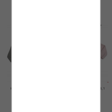
38.00 zł
38.00 zł
szczegóły
szczegóły
Kurtka dziecięca Roz 6-14, 1
Kurtka dziecięca Roz 6-14, 1
kolor Paczka 6 szt
kolor Paczka 6 szt
29.00 zł
29.00 zł
szczegóły
szczegóły