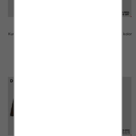
Kurtka chłopieca Roz 8-16, 1 kolor
Kurtka chłopieca Roz 8-16, 1 kolor
Paczka 6 szt
Paczka 6 szt
72.00 zł
72.00 zł
szczegóły
szczegóły