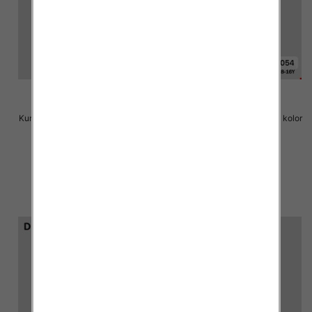
Kurtka chłopieca Roz 8-16, 1 kolor
Kurtka chłopieca Roz 8-16, 1 kolor
Paczka 6 szt
Paczka 6 szt
72.00 zł
72.00 zł
szczegóły
szczegóły