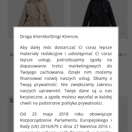
Droga Klientko/Drogi Kliencie,
Aby dalej móc dostarczać Ci coraz lepsze
materiały redakcyjne i udostępniać Ci coraz
Kurtka dziewczęca Roz 6-14, 1
Kurtka dziewczęca Roz 6-14, 1
lepsze usługi, potrzebujemy zgody na
kolor Paczka 5 szt
kolor Paczka 5 szt
dopasowanie treści marketingowych do
72.00 zł
72.00 zł
Twojego zachowania. Dzięki nim możemy
szczegóły
szczegóły
finansować rozwój naszych usług. Dbamy o
Twoją prywatność. Nie zwiększamy zakresu
naszych uprawnień. Twoje dane są u nas
bezpieczne, a zgodę możesz wycofać w każdej
chwili na podstronie polityka prywatności.
Od 25 maja 2018 roku obowiązuje
Rozporządzenie Parlamentu Europejskiego i
Rady (UE) 2016/679 z dnia 27 kwietnia 2016 r.