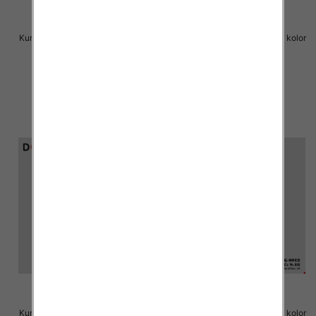
Kurtka chłopieca Roz 8-16, 1 kolor
Kurtka chłopieca Roz 8-16, 1 kolor
Paczka 6 szt
Paczka 6 szt
72.00 zł
72.00 zł
szczegóły
szczegóły
Kurtka chłopieca Roz 8-16, 1 kolor
Kurtka chłopieca Roz 8-16, 1 kolor