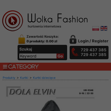
Zawartość Koszyka:
Login
/
Register
0 produkty: 0.00 zł
Szukaj
729 437 385
729 437 385
CATEGORY
>
>
Produkty
Kurtki
Kurtki dziecięce