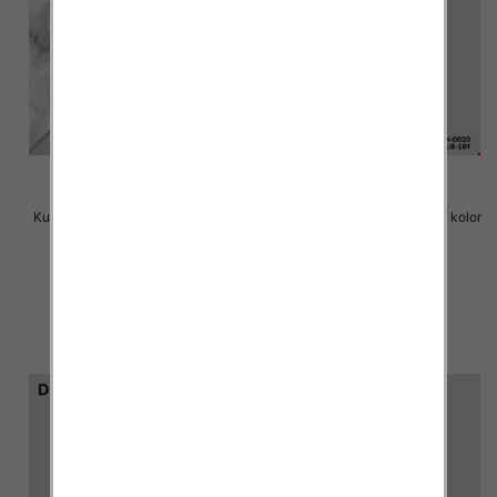
Kurtka dziewczęca Roz 122-158,
Kurtka dziecięca Roz 8-16, 1 kolor
1 kolor Paczka 7 szt
Paczka 6 szt
29.00 zł
75.00 zł
szczegóły
szczegóły