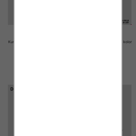
Kurtka dziecięca Roz 8-16, 1 kolor
Kurtka dziecięca Roz 8-16, 1 kolor
Paczka 6 szt
Paczka 6 szt
75.00 zł
75.00 zł
szczegóły
szczegóły