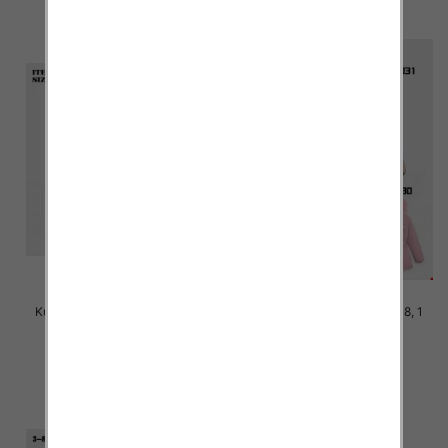
Kurtka dziewczęca Roz 6-14, 1
Kurtka dziewczęca Roz 3-8, 1
kolor Paczka 6 szt
kolor Paczka 6 szt
72.00 zł
60.00 zł
szczegóły
szczegóły