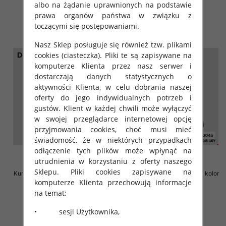
albo na żądanie uprawnionych na podstawie
szczegóły
szczegóły
prawa organów państwa w związku z
toczącymi się postępowaniami.
Nasz Sklep posługuje się również tzw. plikami
cookies (ciasteczka). Pliki te są zapisywane na
komputerze Klienta przez nasz serwer i
dostarczają danych statystycznych o
aktywności Klienta, w celu dobrania naszej
oferty do jego indywidualnych potrzeb i
gustów. Klient w każdej chwili może wyłączyć
w swojej przeglądarce internetowej opcję
przyjmowania cookies, choć musi mieć
świadomość, że w niektórych przypadkach
odłączenie tych plików może wpłynąć na
utrudnienia w korzystaniu z oferty naszego
Sklepu. Pliki cookies zapisywane na
Kurtka chłopieca Roz 8-16, 1 kolor
Kurtka chłopieca Roz 8-16, 1 kolor
komputerze Klienta przechowują informacje
Paczka 6 szt
Paczka 6 szt
na temat:
72.00 zł
72.00 zł
szczegóły
szczegóły
• sesji Użytkownika,