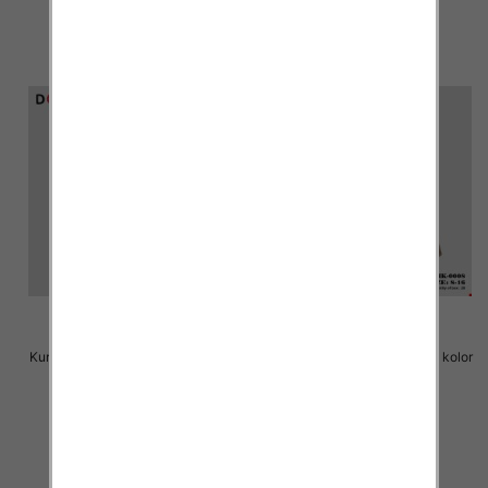
szczegóły
szczegóły
Kurtka chłopieca Roz 8-16, 1 kolor
Kurtka chłopieca Roz 8-16, 1 kolor
Paczka 6 szt
Paczka 6 szt
72.00 zł
72.00 zł
szczegóły
szczegóły