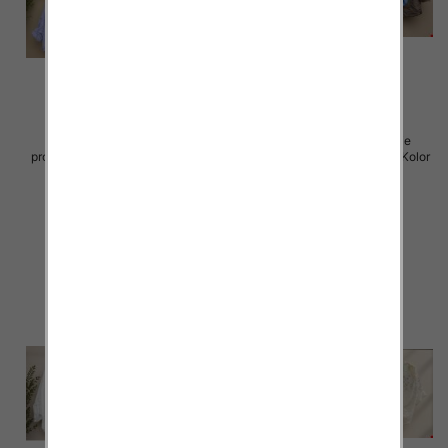
Koszule damskie (Włoskie
Koszule damskie (Włoskie
produkt) Roz Standard, Mix Kolor
produkt) Roz Standard, Mix Kolor
Paczka 5 szt
Paczka 5 szt
72.00 zł
54.00 zł
szczegóły
szczegóły