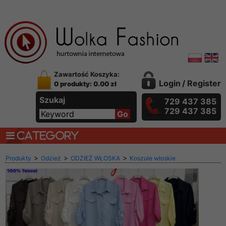
Zawartość Koszyka:
Login
/
Register
0 produkty: 0.00 zł
Szukaj
729 437 385
729 437 385
CATEGORY
>
>
>
Produkty
Odzież
ODZIEŻ WŁOSKA
Koszule włoskie