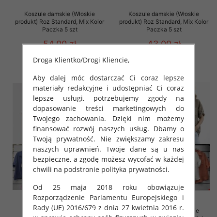
Koszule damskie (Włoskie
Koszule damskie (Włoskie
produkt) Roz Standard, Mix Kolor
produkt) Roz Standard, Mix Kolor
Paczka 5 szt
Paczka 5 szt
54.00 zł
43.00 zł
szczegóły
szczegóły
Droga Klientko/Drogi Kliencie,
Aby dalej móc dostarczać Ci coraz lepsze
materiały redakcyjne i udostępniać Ci coraz
lepsze usługi, potrzebujemy zgody na
dopasowanie treści marketingowych do
Twojego zachowania. Dzięki nim możemy
finansować rozwój naszych usług. Dbamy o
Twoją prywatność. Nie zwiększamy zakresu
naszych uprawnień. Twoje dane są u nas
bezpieczne, a zgodę możesz wycofać w każdej
chwili na podstronie polityka prywatności.
Od 25 maja 2018 roku obowiązuje
Rozporządzenie Parlamentu Europejskiego i
Rady (UE) 2016/679 z dnia 27 kwietnia 2016 r.
Koszule damskie (Włoskie
Koszule damskie (Włoskie