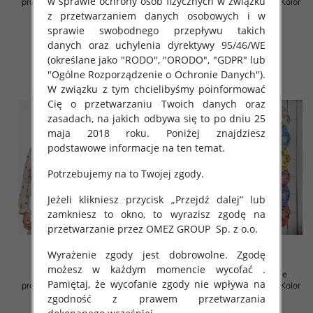
w sprawie ochrony osób fizycznych w związku
produkt) Roz Standard, Mix Kolor
produkt) Roz Standard, Mix Kolor
Paczka 5 szt
Paczka 5 szt
z przetwarzaniem danych osobowych i w
sprawie swobodnego przepływu takich
43.00 zł
35.00 zł
danych oraz uchylenia dyrektywy 95/46/WE
szczegóły
szczegóły
(określane jako "RODO", "ORODO", "GDPR" lub
"Ogólne Rozporządzenie o Ochronie Danych").
W związku z tym chcielibyśmy poinformować
Cię o przetwarzaniu Twoich danych oraz
zasadach, na jakich odbywa się to po dniu 25
maja 2018 roku. Poniżej znajdziesz
podstawowe informacje na ten temat.
Potrzebujemy na to Twojej zgody.
Jeżeli klikniesz przycisk „Przejdź dalej” lub
zamkniesz to okno, to wyrazisz zgodę na
przetwarzanie przez OMEZ GROUP
Sp. z o.o.
Wyrażenie zgody jest dobrowolne. Zgodę
możesz w każdym momencie wycofać .
Koszule damskie (Włoskie
Koszule damskie (Włoskie
Pamiętaj, że wycofanie zgody nie wpływa na
produkt) Roz Standard, Mix Kolor
produkt) Roz Standard, Mix Kolor
Paczka 5 szt
Paczka 5 szt
zgodność z prawem przetwarzania