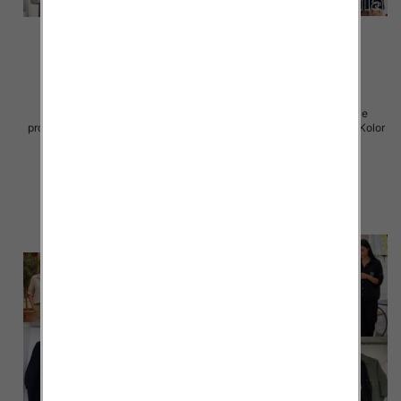
Koszule damskie (Włoskie
Koszule damskie (Włoskie
produkt) Roz Standard, Mix Kolor
produkt) Roz Standard, Mix Kolor
Paczka 5 szt
Paczka 5 szt
39.00 zł
37.00 zł
szczegóły
szczegóły