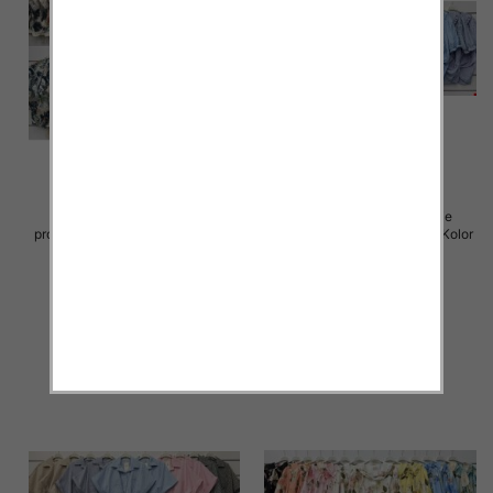
Koszule damskie (Włoskie
Koszule damskie (Włoskie
produkt) Roz Standard, Mix Kolor
produkt) Roz Standard, Mix Kolor
Paczka 5 szt
Paczka 5 szt
39.00 zł
30.00 zł
szczegóły
szczegóły