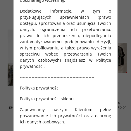
dokonanego wcześniej.
34.00 zł
34.00 zł
szczegóły
szczegóły
Dodatkowe informacje, w tym o
przysługujących uprawnieniach (prawo
dostępu, sprostowania oraz usunięcia Twoich
danych, ograniczenia ich przetwarzania,
prawo do ich przenoszenia, niepodlegania
zautomatyzowanemu podejmowaniu decyzji,
w tym profilowaniu, a także prawo wyrażenia
sprzeciwu wobec przetwarzania Twoich
danych osobowych) znajdziesz w Polityce
prywatności.
---------------------------------------------------
Polityka prywatności
Polityka prywatności sklepu
Koszule damskie (Włoskie
Koszule damskie (Włoskie
produkt) Roz Standard, Mix Kolor
produkt) Roz Standard, Mix Kolor
Zapewniamy naszym Klientom pełne
Paczka 5 szt
Paczka 5 szt
poszanowanie ich prywatności oraz ochronę
36.00 zł
65.00 zł
ich danych osobowych.
szczegóły
szczegóły