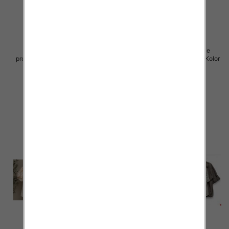
Koszule damskie (Włoskie
Koszule damskie (Włoskie
produkt) Roz Standard, Mix Kolor
produkt) Roz Standard, Mix Kolor
Paczka 5 szt
Paczka 5 szt
47.00 zł
44.00 zł
szczegóły
szczegóły