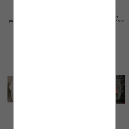
Koszule damskie (Włoskie
Koszule damskie (Włoskie
produkt) Roz Standard, Mix Kolor
produkt) Roz Standard, Mix Kolor
Paczka 5 szt
Paczka 5 szt
44.00 zł
43.00 zł
szczegóły
szczegóły