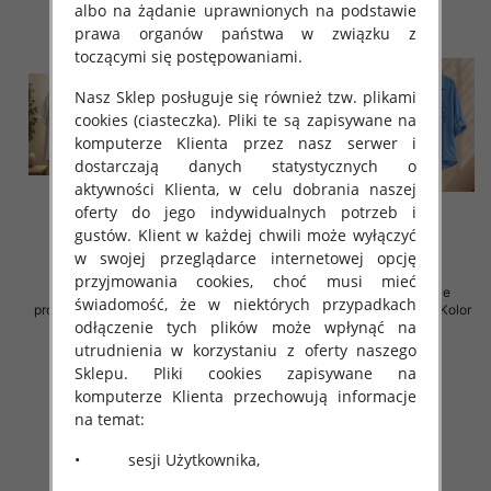
albo na żądanie uprawnionych na podstawie
prawa organów państwa w związku z
toczącymi się postępowaniami.
Nasz Sklep posługuje się również tzw. plikami
cookies (ciasteczka). Pliki te są zapisywane na
komputerze Klienta przez nasz serwer i
dostarczają danych statystycznych o
aktywności Klienta, w celu dobrania naszej
oferty do jego indywidualnych potrzeb i
gustów. Klient w każdej chwili może wyłączyć
w swojej przeglądarce internetowej opcję
przyjmowania cookies, choć musi mieć
Koszule damskie (Włoskie
Koszule damskie (Włoskie
świadomość, że w niektórych przypadkach
produkt) Roz Standard, Mix Kolor
produkt) Roz Standard, Mix Kolor
odłączenie tych plików może wpłynąć na
Paczka 5 szt
Paczka 5 szt
utrudnienia w korzystaniu z oferty naszego
60.00 zł
60.00 zł
Sklepu. Pliki cookies zapisywane na
szczegóły
szczegóły
komputerze Klienta przechowują informacje
na temat:
• sesji Użytkownika,