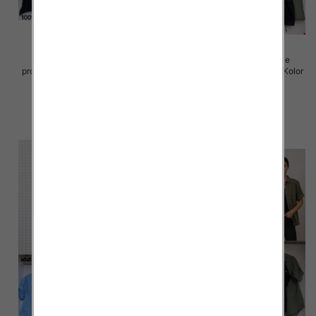
Koszule damskie (Włoskie
Koszule damskie (Włoskie
produkt) Roz Standard, Mix Kolor
produkt) Roz Standard, Mix Kolor
Paczka 5 szt
Paczka 5 szt
58.00 zł
57.00 zł
szczegóły
szczegóły