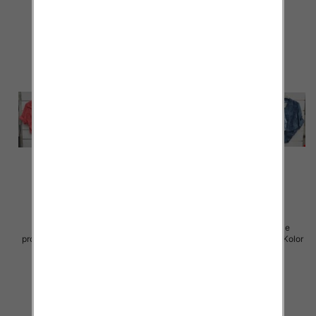
szczegóły
szczegóły
Koszule damskie (Włoskie
Koszule damskie (Włoskie
produkt) Roz Standard, Mix Kolor
produkt) Roz Standard, Mix Kolor
Paczka 5 szt
Paczka 5 szt
43.00 zł
43.00 zł
szczegóły
szczegóły