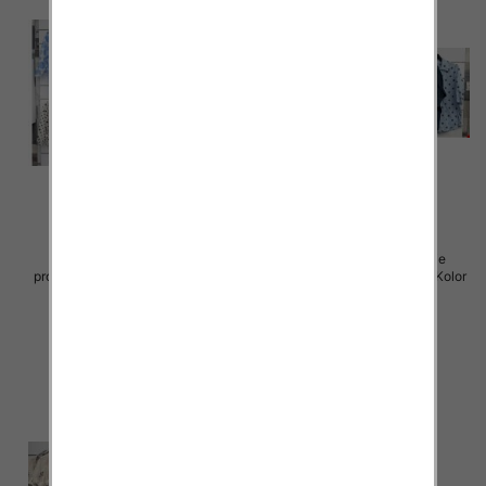
Koszule damskie (Włoskie
Koszule damskie (Włoskie
produkt) Roz Standard, Mix Kolor
produkt) Roz Standard, Mix Kolor
Paczka 5 szt
Paczka 5 szt
43.00 zł
43.00 zł
szczegóły
szczegóły