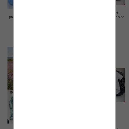
Koszule damskie (Włoskie
Koszule damskie (Włoskie
produkt) Roz Standard, Mix Kolor
produkt) Roz Standard, Mix Kolor
Paczka 5 szt
Paczka 5 szt
57.00 zł
56.00 zł
szczegóły
szczegóły