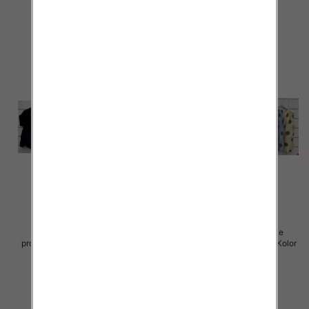
szczegóły
szczegóły
Koszule damskie (Włoskie
Koszule damskie (Włoskie
produkt) Roz Standard, Mix Kolor
produkt) Roz Standard, Mix Kolor
Paczka 5 szt
Paczka 5 szt
33.00 zł
42.00 zł
szczegóły
szczegóły