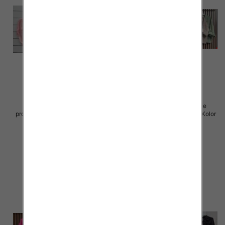
Koszule damskie (Włoskie
Koszule damskie (Włoskie
produkt) Roz Standard, Mix Kolor
produkt) Roz Standard, Mix Kolor
Paczka 5 szt
Paczka 5 szt
54.00 zł
64.00 zł
szczegóły
szczegóły