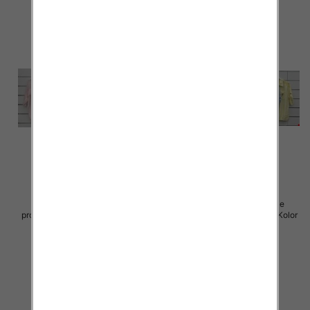
Koszule damskie (Włoskie
Koszule damskie (Włoskie
produkt) Roz Standard, Mix Kolor
produkt) Roz Standard, Mix Kolor
Paczka 5 szt
Paczka 5 szt
39.00 zł
54.00 zł
szczegóły
szczegóły