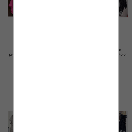
Koszule damskie (Włoskie
Koszule damskie (Włoskie
produkt) Roz Standard, Mix Kolor
produkt) Roz Standard, Mix Kolor
Paczka 5 szt
Paczka 5 szt
64.00 zł
43.00 zł
szczegóły
szczegóły