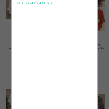
Koszule damskie (Włoskie
Koszule damskie (Włoskie
produkt) Roz Standard, Mix Kolor
produkt) Roz Standard, Mix Kolor
Paczka 5 szt
Paczka 5 szt
54.00 zł
42.00 zł
szczegóły
szczegóły