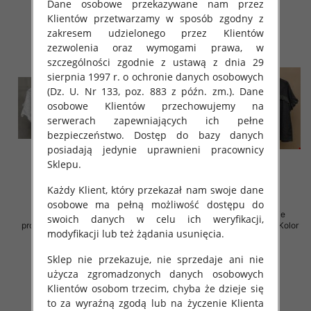
Dane osobowe przekazywane nam przez
Klientów przetwarzamy w sposób zgodny z
zakresem udzielonego przez Klientów
zezwolenia oraz wymogami prawa, w
szczególności zgodnie z ustawą z dnia 29
sierpnia 1997 r. o ochronie danych osobowych
(Dz. U. Nr 133, poz. 883 z późn. zm.). Dane
osobowe Klientów przechowujemy na
serwerach zapewniających ich pełne
bezpieczeństwo. Dostęp do bazy danych
posiadają jedynie uprawnieni pracownicy
Sklepu.
Każdy Klient, który przekazał nam swoje dane
osobowe ma pełną możliwość dostępu do
Koszule damskie (Włoskie
Koszule damskie (Włoskie
swoich danych w celu ich weryfikacji,
produkt) Roz Standard, Mix Kolor
produkt) Roz Standard, Mix Kolor
modyfikacji lub też żądania usunięcia.
Paczka 5 szt
Paczka 5 szt
65.00 zł
60.00 zł
Sklep nie przekazuje, nie sprzedaje ani nie
użycza zgromadzonych danych osobowych
szczegóły
szczegóły
Klientów osobom trzecim, chyba że dzieje się
to za wyraźną zgodą lub na życzenie Klienta