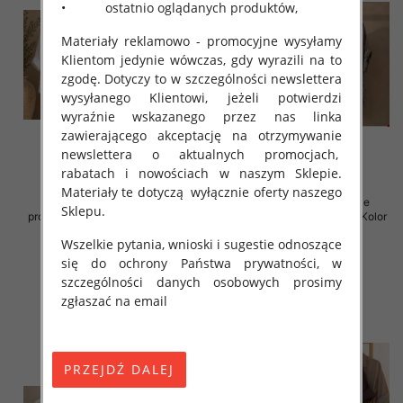
• ostatnio oglądanych produktów,
Materiały reklamowo - promocyjne wysyłamy
Klientom jedynie wówczas, gdy wyrazili na to
zgodę. Dotyczy to w szczególności newslettera
wysyłanego Klientowi, jeżeli potwierdzi
wyraźnie wskazanego przez nas linka
zawierającego akceptację na otrzymywanie
newslettera o aktualnych promocjach,
rabatach i nowościach w naszym Sklepie.
Materiały te dotyczą wyłącznie oferty naszego
Koszule damskie (Włoskie
Koszule damskie (Włoskie
Sklepu.
produkt) Roz Standard, Mix Kolor
produkt) Roz Standard, Mix Kolor
Paczka 5 szt
Paczka 5 szt
Wszelkie pytania, wnioski i sugestie odnoszące
60.00 zł
55.00 zł
się do ochrony Państwa prywatności, w
szczegóły
szczegóły
szczególności danych osobowych prosimy
zgłaszać na email