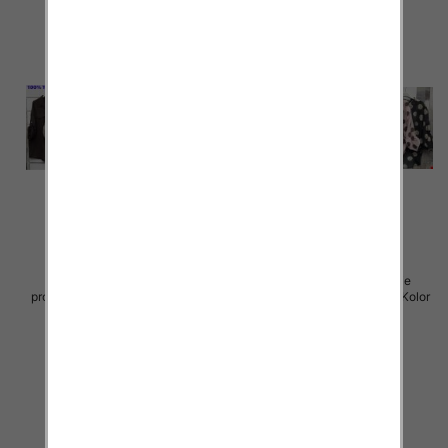
Koszule damskie (Włoskie
Koszule damskie (Włoskie
produkt) Roz Standard, Mix Kolor
produkt) Roz Standard, Mix Kolor
Paczka 5 szt
Paczka 5 szt
43.00 zł
43.00 zł
szczegóły
szczegóły