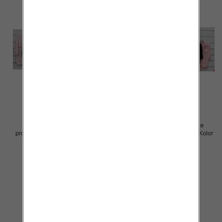
Koszule damskie (Włoskie
Koszule damskie (Włoskie
produkt) Roz Standard, Mix Kolor
produkt) Roz Standard, Mix Kolor
Paczka 5 szt
Paczka 5 szt
54.00 zł
54.00 zł
szczegóły
szczegóły