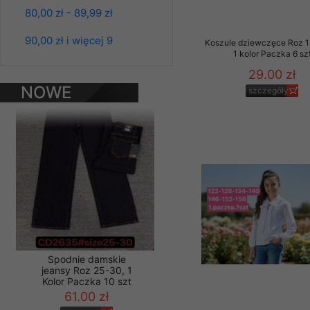
80,00 zł - 89,99 zł
Materiały reklamowo -
szczególności newsle
Spodnie damskie
90,00 zł i więcej 9
Koszule dziewczęce Roz 1
zawierającego akcept
jeansy Roz 25-30, 1
1 kolor Paczka 6 sz
Kolor Paczka 10 szt
naszym Sklepie. Materi
61.00 zł
29.00 zł
Wszelkie pytania, wni
NOWE
szczegóły
szczegóły
osobowych prosimy zgł
PRODUKTY
Spodnie damskie