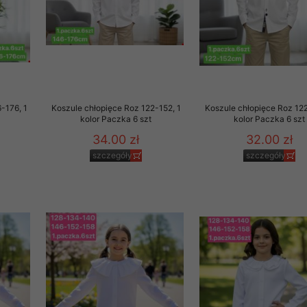
rzetwarzanie przez OMEZ
że wycofanie zgody nie
-176, 1
Koszule chłopięce Roz 122-152, 1
Koszule chłopięce Roz 122
kolor Paczka 6 szt
kolor Paczka 6 szt
towania oraz usunięcia
34.00 zł
32.00 zł
ania zautomatyzowanemu
szczegóły
szczegóły
 przetwarzania Twoich
ych osobowych.
sem udzielonego przez