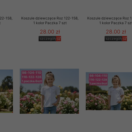
to zgodę. Dotyczy to w
anego przez nas linka
22-158,
Koszule dziewczęce Roz 122-158,
Koszule dziewczęce Roz 1
batach i nowościach w
t
1 kolor Paczka 7 szt
1 kolor Paczka 7 sz
28.00 zł
28.00 zł
w szczególności danych
szczegóły
szczegóły