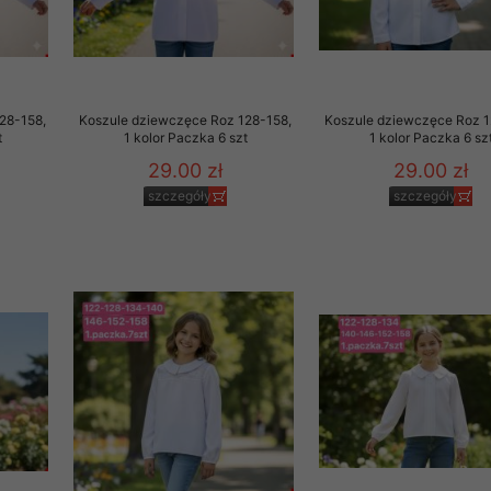
29 sierpnia 1997 r. o
entów przechowujemy na
ją jedynie uprawnieni
28-158,
Koszule dziewczęce Roz 128-158,
Koszule dziewczęce Roz 1
o swoich danych w celu
t
1 kolor Paczka 6 szt
1 kolor Paczka 6 sz
29.00 zł
29.00 zł
ientów osobom trzecim,
szczegóły
szczegóły
awnionych na podstawie
ne na komputerze Klienta
brania naszej oferty do
zeglądarce internetowej
odłączenie tych plików
pisywane na komputerze