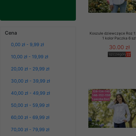
Klientów zezwolenia 
ochronie danych osobo
serwerach zapewniają
pracownicy Sklepu.
Cena
Spodnie damskie
Koszule dziewczęce Roz 1
Każdy Klient, który p
jeansy Roz 25-30, 1
1 kolor Paczka 6 sz
ich weryfikacji, modyfik
Kolor Paczka 10 szt
0,00 zł - 9,99 zł
30.00 zł
61.00 zł
Sklep nie przekazuje,
szczegóły
10,00 zł - 19,99 zł
szczegóły
chyba że dzieje się t
prawa organów państwa
20,00 zł - 29,99 zł
Nasz Sklep posługuje si
30,00 zł - 39,99 zł
przez nasz serwer i do
jego indywidualnych po
40,00 zł - 49,99 zł
opcję przyjmowania co
może wpłynąć na utrud
50,00 zł - 59,99 zł
Klienta przechowują in
60,00 zł - 69,99 zł
• sesji Użytkownik
70,00 zł - 79,99 zł
• ostatnio oglądany