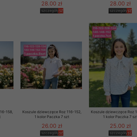
28.00 zł
28.00 zł
szczegóły
szczegóły
16-158,
Koszule dziewczęce Roz 116-152,
Koszule dziewczęce Roz 1
t
1 kolor Paczka 7 szt
1 kolor Paczka 7 sz
26.00 zł
25.00 zł
szczegóły
szczegóły