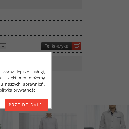
 coraz lepsze usługi,
a. Dzięki nim możemy
su naszych uprawnień.
lityka prywatności.
E) 2016/679 z dnia 27
 osobowych i w sprawie
jako "RODO", "ORODO",
my poinformować Cię o
ja 2018 roku. Poniżej