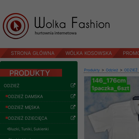
STRONA GŁÓWNA
WÓLKA KOSOWSKA
PROM
>
>
Produkty
Odzież
ODZIEŻ
PRODUKTY
ODZIEŻ
ODZIEŻ DAMSKA
ODZIEŻ MĘSKA
ODZIEŻ DZIECIĘCA
Bluzki, Tuniki, Sukienki