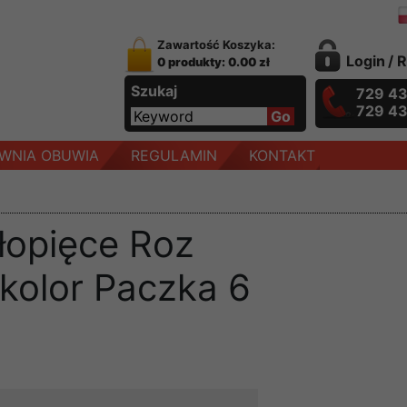
Zawartość Koszyka:
Login
/
R
0 produkty: 0.00 zł
Szukaj
729 4
729 4
WNIA OBUWIA
REGULAMIN
KONTAKT
łopięce Roz
 kolor Paczka 6