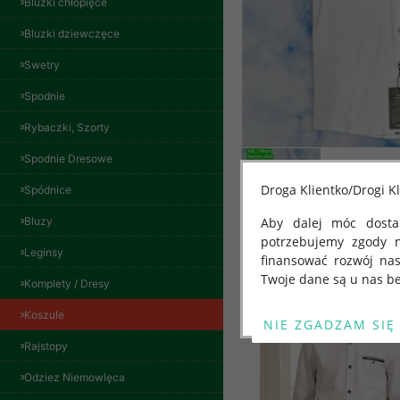
Bluzki chłopięce
Bluzki dziewczęce
Swetry
Spodnie
Rybaczki, Szorty
Spodnie Dresowe
Droga Klientko/Drogi Kl
Spódnice
Spodnie damskie
jeansy Roz 29-36, 1
Bluzy
Aby dalej móc dostar
Kolor Paczka 10 szt
potrzebujemy zgody 
Inne produkty
57.00 zł
Leginsy
finansować rozwój na
szczegóły
Twoje dane są u nas be
Komplety / Dresy
Od 25 maja 2018 roku
Koszule
kwietnia 2016 r. w sp
Rajstopy
swobodnego przepływu
"GDPR" lub "Ogólne R
Odziez Niemowlęca
przetwarzaniu Twoich