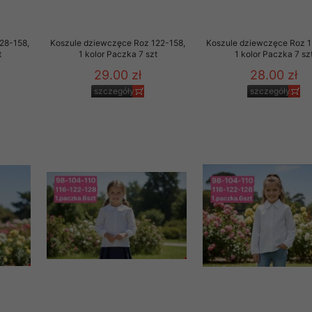
 promocyjne wysyłamy Klientom jedynie wówczas, gdy wyrazili na 
ttera wysyłanego Klientowi, jeżeli potwierdzi wyraźnie wskaz
28-158,
Koszule dziewczęce Roz 122-158,
Koszule dziewczęce Roz 1
ację na otrzymywanie newslettera o aktualnych promocjach, ra
t
1 kolor Paczka 7 szt
1 kolor Paczka 7 sz
ały te dotyczą wyłącznie oferty naszego Sklepu.
29.00 zł
28.00 zł
oski i sugestie odnoszące się do ochrony Państwa prywatności, 
szczegóły
szczegóły
aszać na email