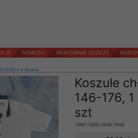
OCJE
NOWOSCI
HURTOWNIA ODZIEŻY
HURTO
>
 DZIECIĘCA
Koszule
Koszule ch
146-176, 1
szt
:1097::1055::1045::1106