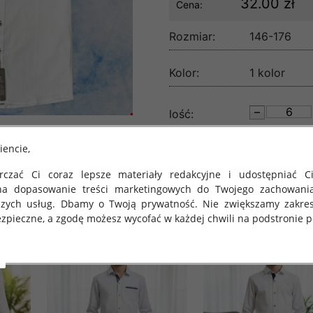
32.00 zł
Cena:
Rozmiar:
146-176
Kolor:
1 kolor
lość:
iencie,
czać Ci coraz lepsze materiały redakcyjne i udostępniać Ci
na dopasowanie treści marketingowych do Twojego zachowani
szych usług. Dbamy o Twoją prywatność. Nie zwiększamy zakre
zpieczne, a zgodę możesz wycofać w każdej chwili na podstronie po
 obowiązuje Rozporządzenie Parlamentu Europejskiego i Rady (U
rawie ochrony osób fizycznych w związku z przetwarzaniem danych
 takich danych oraz uchylenia dyrektywy 95/46/WE (określane 
ozporządzenie o Ochronie Danych"). W związku z tym chcielibyś
 danych oraz zasadach, na jakich odbywa się to po dniu 25 ma