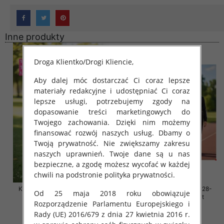
Inne produkty
Droga Klientko/Drogi Kliencie,
Aby dalej móc dostarczać Ci coraz lepsze
materiały redakcyjne i udostępniać Ci coraz
lepsze usługi, potrzebujemy zgody na
dopasowanie treści marketingowych do
Twojego zachowania. Dzięki nim możemy
finansować rozwój naszych usług. Dbamy o
Twoją prywatność. Nie zwiększamy zakresu
naszych uprawnień. Twoje dane są u nas
bezpieczne, a zgodę możesz wycofać w każdej
chwili na podstronie polityka prywatności.
Komplet dziewczęce Roz 128-
Komplet dziewczęce Roz 128-
Od 25 maja 2018 roku obowiązuje
164, 1 kolor Paczka 7 szt
164, 1 kolor Paczka 7 szt
Rozporządzenie Parlamentu Europejskiego i
44.00 zł
44.00 zł
Rady (UE) 2016/679 z dnia 27 kwietnia 2016 r.
szczegóły
szczegóły