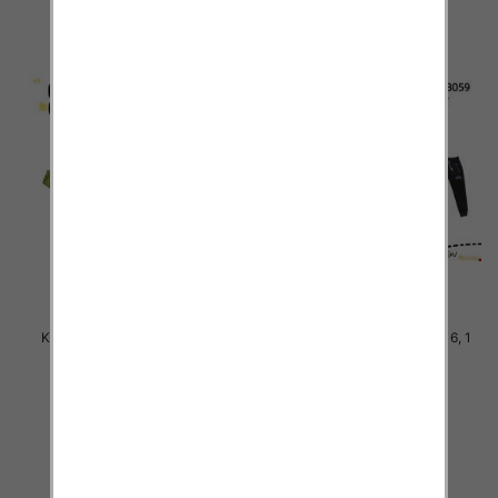
Komplet Chłopięca Roz 8-16, 1
Komplet Chłopięca Roz 8-16, 1
kolor Paczka 5 szt
kolor Paczka 5 szt
46.00 zł
46.00 zł
szczegóły
szczegóły