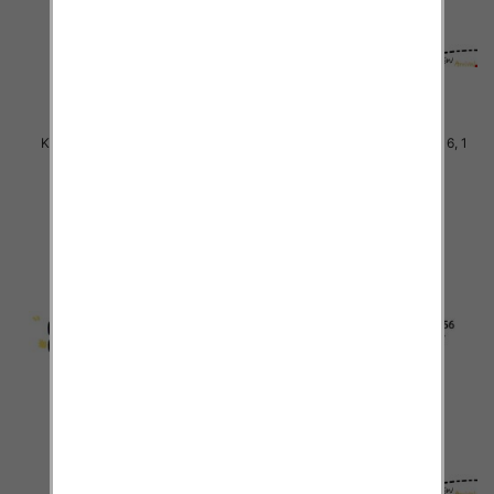
Komplet Chłopięca Roz 8-16, 1
Komplet Chłopięca Roz 8-16, 1
kolor Paczka 5 szt
kolor Paczka 5 szt
38.00 zł
38.00 zł
szczegóły
szczegóły