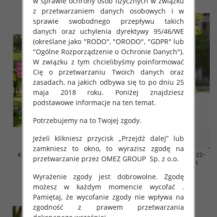
w sprawie ochrony osób fizycznych w związku
z przetwarzaniem danych osobowych i w
sprawie swobodnego przepływu takich
danych oraz uchylenia dyrektywy 95/46/WE
(określane jako "RODO", "ORODO", "GDPR" lub
"Ogólne Rozporządzenie o Ochronie Danych").
W związku z tym chcielibyśmy poinformować
Cię o przetwarzaniu Twoich danych oraz
zasadach, na jakich odbywa się to po dniu 25
maja 2018 roku. Poniżej znajdziesz
podstawowe informacje na ten temat.
Potrzebujemy na to Twojej zgody.
Jeżeli klikniesz przycisk „Przejdź dalej” lub
zamkniesz to okno, to wyrazisz zgodę na
Komplet dziewczęce Roz 128-
Komplet dziewczęce Roz 122-
przetwarzanie przez OMEZ GROUP
Sp. z o.o.
164, 1 kolor Paczka 7 szt
152, 1 kolor Paczka 7 szt
30.00 zł
30.00 zł
Wyrażenie zgody jest dobrowolne. Zgodę
możesz w każdym momencie wycofać .
szczegóły
szczegóły
Pamiętaj, że wycofanie zgody nie wpływa na
zgodność z prawem przetwarzania