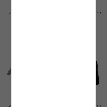
Komplet Chłopięca Roz 8-16, 1
Komplet Chłopięca Roz 8-16, 1
kolor Paczka 5 szt
kolor Paczka 5 szt
50.00 zł
40.00 zł
szczegóły
szczegóły
Komplet Chłopięca Roz 8-16, 1
Komplet Chłopięca Roz 8-16, 1