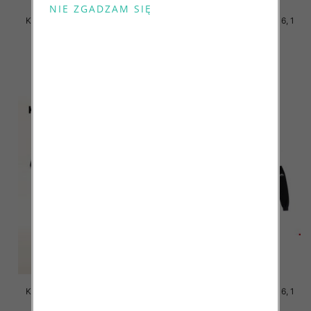
Komplet Chłopięca Roz 8-16, 1
Komplet Chłopięca Roz 8-16, 1
kolor Paczka 5 szt
kolor Paczka 5 szt
46.00 zł
46.00 zł
szczegóły
szczegóły
Komplet Chłopięca Roz 8-16, 1
Komplet Chłopięca Roz 8-16, 1
kolor Paczka 5 szt
kolor Paczka 5 szt