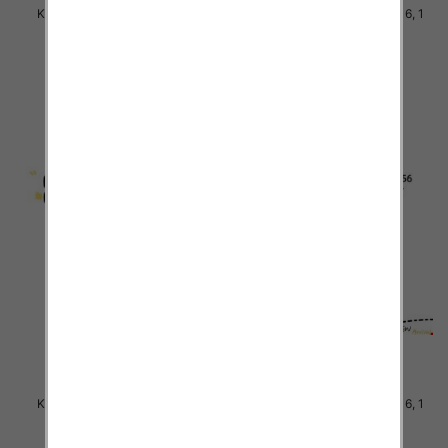
Komplet Chłopięca Roz 8-16, 1
Komplet Chłopięca Roz 8-16, 1
kolor Paczka 5 szt
kolor Paczka 5 szt
38.00 zł
38.00 zł
szczegóły
szczegóły
Komplet Chłopięca Roz 8-16, 1
Komplet Chłopięca Roz 8-16, 1
kolor Paczka 5 szt
kolor Paczka 5 szt