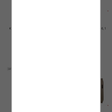
Komplet Chłopięca Roz 4-12, 1
Komplet Chłopięca Roz 8-16, 1
kolor Paczka 5 szt
kolor Paczka 5 szt
36.00 zł
50.00 zł
szczegóły
szczegóły