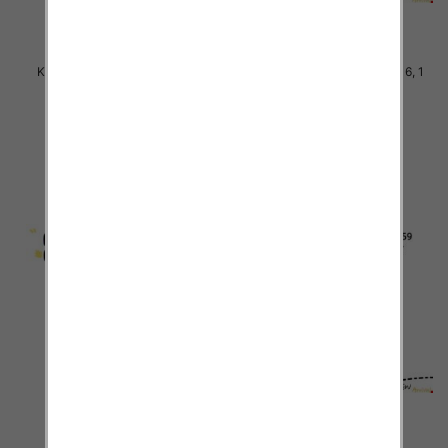
Komplet Chłopięca Roz 8-16, 1
Komplet Chłopięca Roz 8-16, 1
kolor Paczka 5 szt
kolor Paczka 5 szt
38.00 zł
38.00 zł
szczegóły
szczegóły