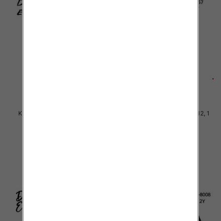
Komplet Chłopięca Roz 4-12, 1
Komplet Chłopięca Roz 4-12, 1
kolor Paczka 5 szt
kolor Paczka 5 szt
38.00 zł
38.00 zł
szczegóły
szczegóły