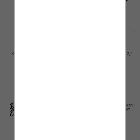
Komplet Chłopięca Roz 4-12, 1
Komplet Chłopięca Roz 4-12, 1
kolor Paczka 5 szt
kolor Paczka 5 szt
36.00 zł
36.00 zł
szczegóły
szczegóły