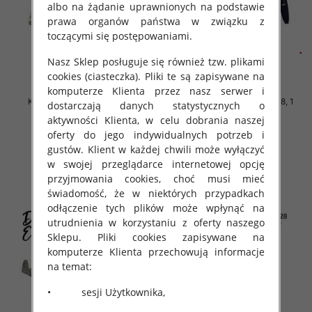
albo na żądanie uprawnionych na podstawie
prawa organów państwa w związku z
toczącymi się postępowaniami.
Nasz Sklep posługuje się również tzw. plikami
cookies (ciasteczka). Pliki te są zapisywane na
komputerze Klienta przez nasz serwer i
Komplet Chłopięca Roz 3-8, 1
Komplet Chłopięca Roz 3-8, 1
dostarczają danych statystycznych o
kolor Paczka 5 szt
kolor Paczka 5 szt
aktywności Klienta, w celu dobrania naszej
42.00 zł
42.00 zł
oferty do jego indywidualnych potrzeb i
gustów. Klient w każdej chwili może wyłączyć
szczegóły
szczegóły
w swojej przeglądarce internetowej opcję
przyjmowania cookies, choć musi mieć
świadomość, że w niektórych przypadkach
odłączenie tych plików może wpłynąć na
utrudnienia w korzystaniu z oferty naszego
Sklepu. Pliki cookies zapisywane na
komputerze Klienta przechowują informacje
na temat:
• sesji Użytkownika,