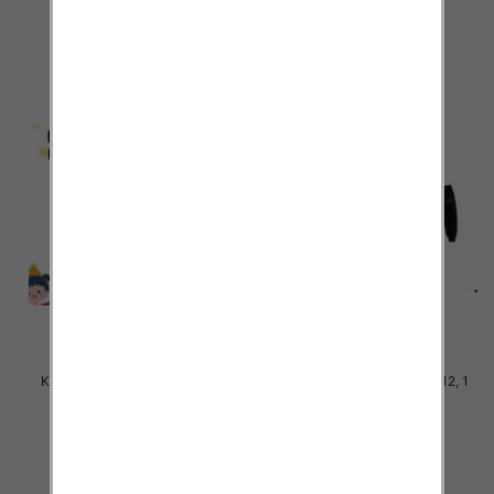
38.00 zł
38.00 zł
szczegóły
szczegóły
Komplet Chłopięca Roz 8-16, 1
Komplet Chłopięca Roz 4-12, 1
kolor Paczka 5 szt
kolor Paczka 5 szt
38.00 zł
38.00 zł
szczegóły
szczegóły