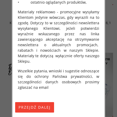
• ostatnio oglądanych produktów,
Materiały reklamowo - promocyjne wysyłamy
Klientom jedynie wówczas, gdy wyrazili na to
zgodę. Dotyczy to w szczególności newslettera
Komplet Chłopięca Roz 8-16, 1
Komplet Chłopięca Roz 8-16, 1
kolor Paczka 5 szt
kolor Paczka 5 szt
wysyłanego Klientowi, jeżeli potwierdzi
wyraźnie wskazanego przez nas linka
46.00 zł
46.00 zł
zawierającego akceptację na otrzymywanie
szczegóły
szczegóły
newslettera o aktualnych promocjach,
rabatach i nowościach w naszym Sklepie.
Materiały te dotyczą wyłącznie oferty naszego
Sklepu.
Wszelkie pytania, wnioski i sugestie odnoszące
się do ochrony Państwa prywatności, w
szczególności danych osobowych prosimy
zgłaszać na email