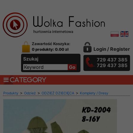
Zawartość Koszyka:
Login
/
Register
0 produkty: 0.00 zł
Szukaj
729 437 385
729 437 385
CATEGORY
>
>
>
Produkty
Odzież
ODZIEŻ DZIECIĘCA
Komplety / Dresy