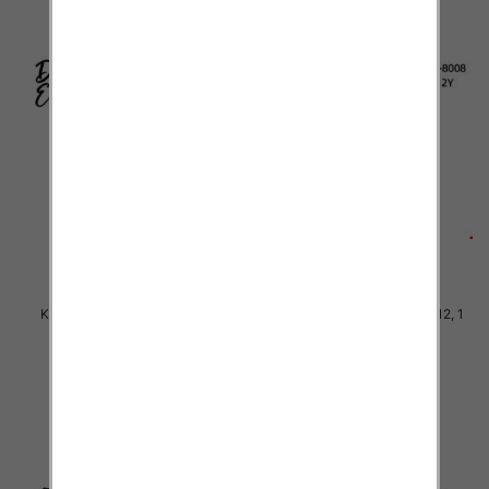
Komplet Chłopięca Roz 4-12, 1
Komplet Chłopięca Roz 4-12, 1
kolor Paczka 5 szt
kolor Paczka 5 szt
38.00 zł
38.00 zł
szczegóły
szczegóły