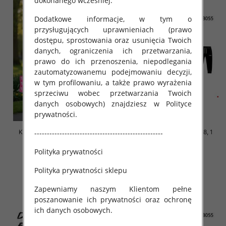
dokonanego wcześniej.
Dodatkowe informacje, w tym o
przysługujących uprawnieniach (prawo
dostępu, sprostowania oraz usunięcia Twoich
danych, ograniczenia ich przetwarzania,
prawo do ich przenoszenia, niepodlegania
zautomatyzowanemu podejmowaniu decyzji,
w tym profilowaniu, a także prawo wyrażenia
sprzeciwu wobec przetwarzania Twoich
danych osobowych) znajdziesz w Polityce
prywatności.
Komplet dziewczęce Roz 122-
Komplet Chłopięca Roz 3-8, 1
---------------------------------------------------
158, 1 kolor Paczka 7 szt
kolor Paczka 5 szt
Polityka prywatności
30.00 zł
42.00 zł
szczegóły
szczegóły
Polityka prywatności sklepu
Zapewniamy naszym Klientom pełne
poszanowanie ich prywatności oraz ochronę
ich danych osobowych.