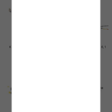
Komplet Chłopięca Roz 8-16, 1
Komplet Chłopięca Roz 8-16, 1
kolor Paczka 5 szt
kolor Paczka 5 szt
46.00 zł
40.00 zł
szczegóły
szczegóły