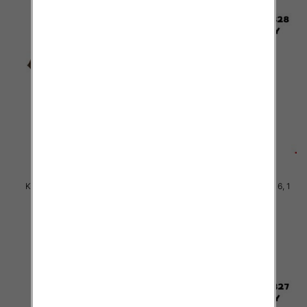
Komplet Chłopięca Roz 8-16, 1
Komplet Chłopięca Roz 8-16, 1
kolor Paczka 5 szt
kolor Paczka 5 szt
45.00 zł
45.00 zł
szczegóły
szczegóły