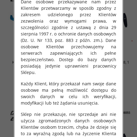
Dane osobowe przekazywane nam przez
Klientów przetwarzamy w sposób zgodny z
zakresem udzielonego przez Klientów
zezwolenia oraz wymogami prawa, w
szczególności zgodnie z ustawą z dnia 29
sierpnia 1997 r. o ochronie danych osobowych
(Dz. U. Nr 133, poz. 883 z późn. zm.). Dane
osobowe Klientów przechowujemy na
serwerach zapewniających ich pełne
bezpieczeństwo. Dostęp do bazy danych
Komplet Chłopięca Roz 3-8, 1
Komplet Chłopięca Roz 3-8, 1
posiadają jedynie uprawnieni pracownicy
kolor Paczka 5 szt
kolor Paczka 5 szt
Sklepu.
42.00 zł
42.00 zł
Każdy Klient, który przekazał nam swoje dane
szczegóły
szczegóły
osobowe ma pełną możliwość dostępu do
swoich danych w celu ich weryfikacji,
modyfikacji lub też żądania usunięcia.
Sklep nie przekazuje, nie sprzedaje ani nie
użycza zgromadzonych danych osobowych
Klientów osobom trzecim, chyba że dzieje się
to za wyraźną zgodą lub na życzenie Klienta