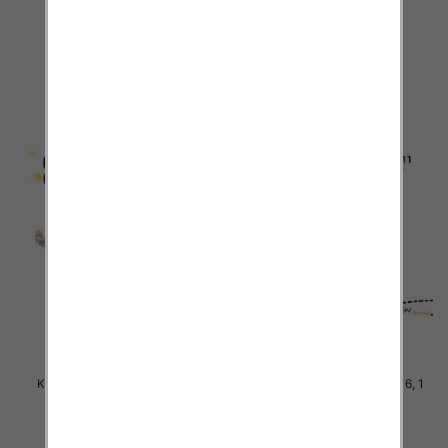
kolor Paczka 5 szt
kolor Paczka 5 szt
46.00 zł
46.00 zł
szczegóły
szczegóły
Komplet Chłopięca Roz 8-16, 1
Komplet Chłopięca Roz 8-16, 1
kolor Paczka 5 szt
kolor Paczka 5 szt
46.00 zł
40.00 zł