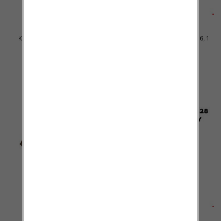
Komplet Chłopięca Roz 8-16, 1
Komplet Chłopięca Roz 8-16, 1
kolor Paczka 5 szt
kolor Paczka 5 szt
45.00 zł
45.00 zł
szczegóły
szczegóły