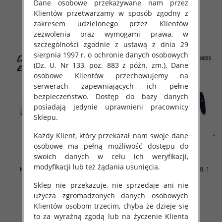
Dane osobowe przekazywane nam przez
szczegóły
szczegóły
Klientów przetwarzamy w sposób zgodny z
zakresem udzielonego przez Klientów
zezwolenia oraz wymogami prawa, w
szczególności zgodnie z ustawą z dnia 29
sierpnia 1997 r. o ochronie danych osobowych
(Dz. U. Nr 133, poz. 883 z późn. zm.). Dane
osobowe Klientów przechowujemy na
serwerach zapewniających ich pełne
bezpieczeństwo. Dostęp do bazy danych
posiadają jedynie uprawnieni pracownicy
Sklepu.
Każdy Klient, który przekazał nam swoje dane
osobowe ma pełną możliwość dostępu do
swoich danych w celu ich weryfikacji,
modyfikacji lub też żądania usunięcia.
Komplet Chłopięca Roz 3-8, 1
Komplet Chłopięca Roz 3-8, 1
kolor Paczka 5 szt
kolor Paczka 5 szt
Sklep nie przekazuje, nie sprzedaje ani nie
42.00 zł
42.00 zł
użycza zgromadzonych danych osobowych
szczegóły
szczegóły
Klientów osobom trzecim, chyba że dzieje się
to za wyraźną zgodą lub na życzenie Klienta