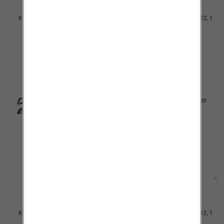
Komplet Chłopięca Roz 4-12, 1
Komplet Chłopięca Roz 4-12, 1
kolor Paczka 5 szt
kolor Paczka 5 szt
38.00 zł
38.00 zł
szczegóły
szczegóły
Komplet Chłopięca Roz 4-12, 1
Komplet Chłopięca Roz 4-12, 1
kolor Paczka 5 szt
kolor Paczka 5 szt