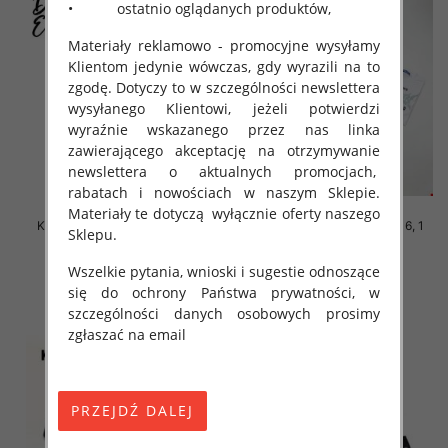
• ostatnio oglądanych produktów,
Materiały reklamowo - promocyjne wysyłamy
Klientom jedynie wówczas, gdy wyrazili na to
zgodę. Dotyczy to w szczególności newslettera
wysyłanego Klientowi, jeżeli potwierdzi
wyraźnie wskazanego przez nas linka
zawierającego akceptację na otrzymywanie
newslettera o aktualnych promocjach,
rabatach i nowościach w naszym Sklepie.
Materiały te dotyczą wyłącznie oferty naszego
Komplet Chłopięca Roz 8-16, 1
Komplet Chłopięca Roz 8-16, 1
Sklepu.
kolor Paczka 5 szt
kolor Paczka 5 szt
46.00 zł
46.00 zł
Wszelkie pytania, wnioski i sugestie odnoszące
się do ochrony Państwa prywatności, w
szczegóły
szczegóły
szczególności danych osobowych prosimy
zgłaszać na email