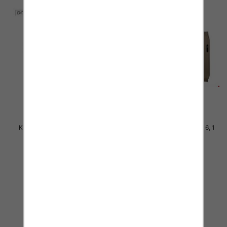
Komplet Chłopięca Roz 8-16, 1
Komplet Chłopięca Roz 8-16, 1
kolor Paczka 5 szt
kolor Paczka 5 szt
50.00 zł
40.00 zł
szczegóły
szczegóły