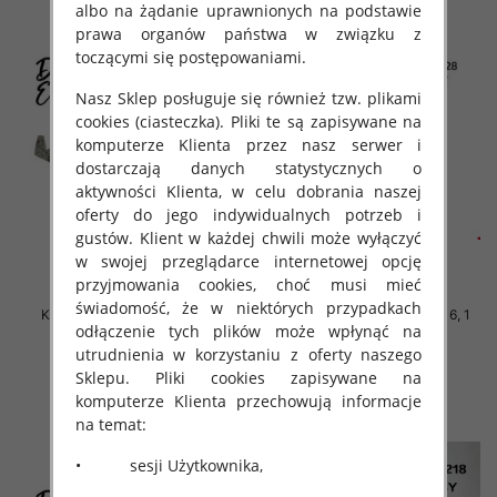
albo na żądanie uprawnionych na podstawie
prawa organów państwa w związku z
toczącymi się postępowaniami.
Nasz Sklep posługuje się również tzw. plikami
cookies (ciasteczka). Pliki te są zapisywane na
komputerze Klienta przez nasz serwer i
dostarczają danych statystycznych o
aktywności Klienta, w celu dobrania naszej
oferty do jego indywidualnych potrzeb i
gustów. Klient w każdej chwili może wyłączyć
w swojej przeglądarce internetowej opcję
przyjmowania cookies, choć musi mieć
świadomość, że w niektórych przypadkach
Komplet Chłopięca Roz 8-16, 1
Komplet Chłopięca Roz 8-16, 1
odłączenie tych plików może wpłynąć na
kolor Paczka 5 szt
kolor Paczka 5 szt
utrudnienia w korzystaniu z oferty naszego
46.00 zł
46.00 zł
Sklepu. Pliki cookies zapisywane na
szczegóły
szczegóły
komputerze Klienta przechowują informacje
na temat:
• sesji Użytkownika,