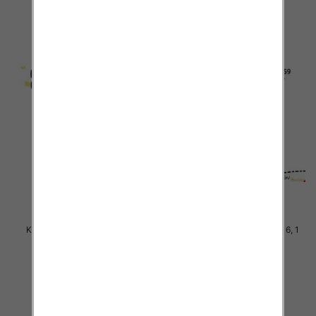
szczegóły
szczegóły
Komplet Chłopięca Roz 8-16, 1
Komplet Chłopięca Roz 8-16, 1
kolor Paczka 5 szt
kolor Paczka 5 szt
38.00 zł
38.00 zł
szczegóły
szczegóły