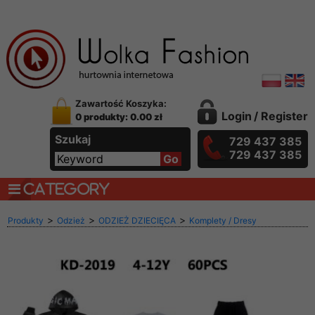
Zawartość Koszyka:
Login
/
Register
0 produkty: 0.00 zł
Szukaj
729 437 385
729 437 385
CATEGORY
>
>
>
Produkty
Odzież
ODZIEŻ DZIECIĘCA
Komplety / Dresy