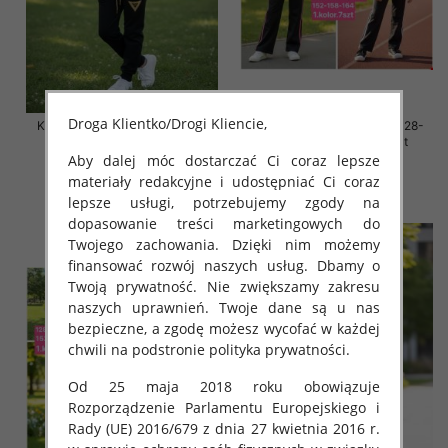
Droga Klientko/Drogi Kliencie,
Komplet dziewczęce Roz 128-
Komplet dziewczęce Roz 128-
164, 1 kolor Paczka 7 szt
164, 1 kolor Paczka 7 szt
Aby dalej móc dostarczać Ci coraz lepsze
44.00 zł
44.00 zł
materiały redakcyjne i udostępniać Ci coraz
szczegóły
szczegóły
lepsze usługi, potrzebujemy zgody na
dopasowanie treści marketingowych do
Twojego zachowania. Dzięki nim możemy
finansować rozwój naszych usług. Dbamy o
Twoją prywatność. Nie zwiększamy zakresu
naszych uprawnień. Twoje dane są u nas
bezpieczne, a zgodę możesz wycofać w każdej
chwili na podstronie polityka prywatności.
Od 25 maja 2018 roku obowiązuje
Rozporządzenie Parlamentu Europejskiego i
Rady (UE) 2016/679 z dnia 27 kwietnia 2016 r.