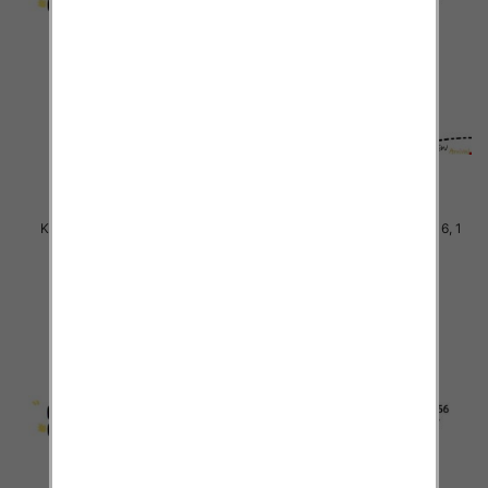
Komplet Chłopięca Roz 8-16, 1
Komplet Chłopięca Roz 8-16, 1
kolor Paczka 5 szt
kolor Paczka 5 szt
38.00 zł
38.00 zł
szczegóły
szczegóły