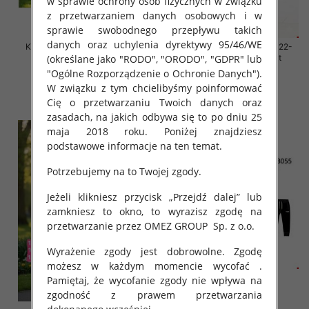
w sprawie ochrony osób fizycznych w związku
z przetwarzaniem danych osobowych i w
sprawie swobodnego przepływu takich
danych oraz uchylenia dyrektywy 95/46/WE
Komplet dziewczęce Roz 128-
Komplet dziewczęce Roz 122-
(określane jako "RODO", "ORODO", "GDPR" lub
164, 1 kolor Paczka 7 szt
152, 1 kolor Paczka 7 szt
"Ogólne Rozporządzenie o Ochronie Danych").
30.00 zł
30.00 zł
W związku z tym chcielibyśmy poinformować
szczegóły
szczegóły
Cię o przetwarzaniu Twoich danych oraz
zasadach, na jakich odbywa się to po dniu 25
maja 2018 roku. Poniżej znajdziesz
podstawowe informacje na ten temat.
Potrzebujemy na to Twojej zgody.
Jeżeli klikniesz przycisk „Przejdź dalej” lub
zamkniesz to okno, to wyrazisz zgodę na
przetwarzanie przez OMEZ GROUP
Sp. z o.o.
Wyrażenie zgody jest dobrowolne. Zgodę
możesz w każdym momencie wycofać .
Pamiętaj, że wycofanie zgody nie wpływa na
zgodność z prawem przetwarzania