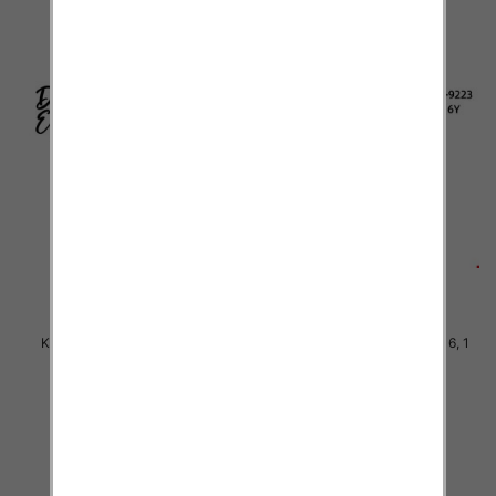
Komplet Chłopięca Roz 4-12, 1
Komplet Chłopięca Roz 8-16, 1
kolor Paczka 5 szt
kolor Paczka 5 szt
36.00 zł
50.00 zł
szczegóły
szczegóły