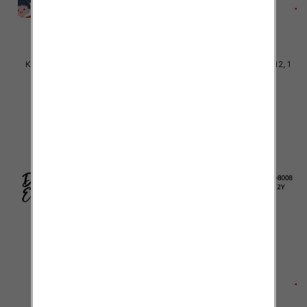
Komplet Chłopięca Roz 8-16, 1
Komplet Chłopięca Roz 4-12, 1
kolor Paczka 5 szt
kolor Paczka 5 szt
38.00 zł
38.00 zł
szczegóły
szczegóły