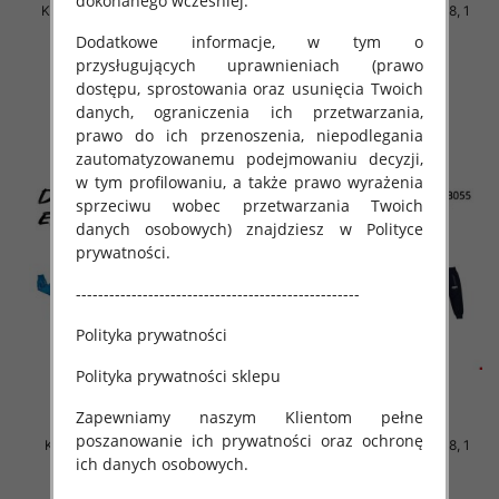
dokonanego wcześniej.
Komplet dziewczęce Roz 122-
Komplet Chłopięca Roz 3-8, 1
158, 1 kolor Paczka 7 szt
kolor Paczka 5 szt
Dodatkowe informacje, w tym o
30.00 zł
42.00 zł
przysługujących uprawnieniach (prawo
dostępu, sprostowania oraz usunięcia Twoich
szczegóły
szczegóły
danych, ograniczenia ich przetwarzania,
prawo do ich przenoszenia, niepodlegania
zautomatyzowanemu podejmowaniu decyzji,
w tym profilowaniu, a także prawo wyrażenia
sprzeciwu wobec przetwarzania Twoich
danych osobowych) znajdziesz w Polityce
prywatności.
---------------------------------------------------
Polityka prywatności
Polityka prywatności sklepu
Zapewniamy naszym Klientom pełne
poszanowanie ich prywatności oraz ochronę
Komplet Chłopięca Roz 3-8, 1
Komplet Chłopięca Roz 3-8, 1
ich danych osobowych.
kolor Paczka 5 szt
kolor Paczka 5 szt
42.00 zł
42.00 zł