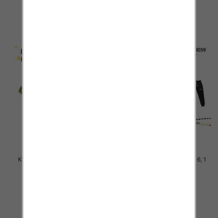
szczegóły
szczegóły
Komplet Chłopięca Roz 8-16, 1
Komplet Chłopięca Roz 8-16, 1
kolor Paczka 5 szt
kolor Paczka 5 szt
46.00 zł
46.00 zł
szczegóły
szczegóły