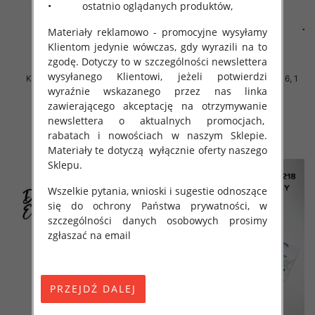
• ostatnio oglądanych produktów,
Materiały reklamowo - promocyjne wysyłamy
Klientom jedynie wówczas, gdy wyrazili na to
zgodę. Dotyczy to w szczególności newslettera
wysyłanego Klientowi, jeżeli potwierdzi
Komplet Chłopięca Roz 8-16, 1
Komplet Chłopięca Roz 8-16, 1
kolor Paczka 5 szt
kolor Paczka 5 szt
wyraźnie wskazanego przez nas linka
zawierającego akceptację na otrzymywanie
46.00 zł
46.00 zł
newslettera o aktualnych promocjach,
szczegóły
szczegóły
rabatach i nowościach w naszym Sklepie.
Materiały te dotyczą wyłącznie oferty naszego
Sklepu.
Wszelkie pytania, wnioski i sugestie odnoszące
się do ochrony Państwa prywatności, w
szczególności danych osobowych prosimy
zgłaszać na email