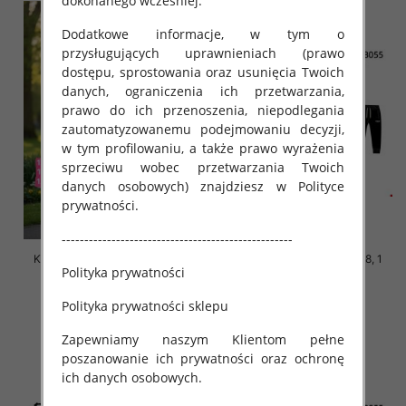
dokonanego wcześniej.
Dodatkowe informacje, w tym o
przysługujących uprawnieniach (prawo
dostępu, sprostowania oraz usunięcia Twoich
danych, ograniczenia ich przetwarzania,
prawo do ich przenoszenia, niepodlegania
zautomatyzowanemu podejmowaniu decyzji,
w tym profilowaniu, a także prawo wyrażenia
sprzeciwu wobec przetwarzania Twoich
danych osobowych) znajdziesz w Polityce
prywatności.
---------------------------------------------------
Komplet dziewczęce Roz 122-
Komplet Chłopięca Roz 3-8, 1
Polityka prywatności
158, 1 kolor Paczka 7 szt
kolor Paczka 5 szt
30.00 zł
42.00 zł
Polityka prywatności sklepu
szczegóły
szczegóły
Zapewniamy naszym Klientom pełne
poszanowanie ich prywatności oraz ochronę
ich danych osobowych.