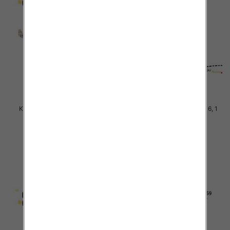
Komplet Chłopięca Roz 8-16, 1
Komplet Chłopięca Roz 8-16, 1
kolor Paczka 5 szt
kolor Paczka 5 szt
46.00 zł
40.00 zł
szczegóły
szczegóły