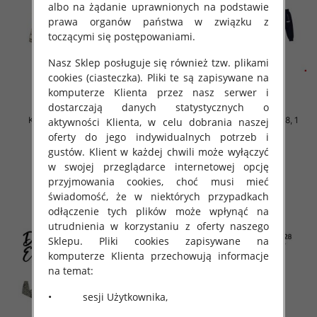
albo na żądanie uprawnionych na podstawie
prawa organów państwa w związku z
toczącymi się postępowaniami.
Nasz Sklep posługuje się również tzw. plikami
cookies (ciasteczka). Pliki te są zapisywane na
komputerze Klienta przez nasz serwer i
dostarczają danych statystycznych o
Komplet Chłopięca Roz 3-8, 1
Komplet Chłopięca Roz 3-8, 1
aktywności Klienta, w celu dobrania naszej
kolor Paczka 5 szt
kolor Paczka 5 szt
oferty do jego indywidualnych potrzeb i
42.00 zł
42.00 zł
gustów. Klient w każdej chwili może wyłączyć
w swojej przeglądarce internetowej opcję
szczegóły
szczegóły
przyjmowania cookies, choć musi mieć
świadomość, że w niektórych przypadkach
odłączenie tych plików może wpłynąć na
utrudnienia w korzystaniu z oferty naszego
Sklepu. Pliki cookies zapisywane na
komputerze Klienta przechowują informacje
na temat:
• sesji Użytkownika,