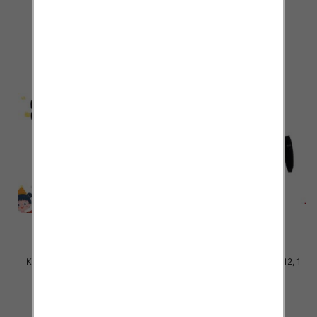
38.00 zł
38.00 zł
szczegóły
szczegóły
Komplet Chłopięca Roz 8-16, 1
Komplet Chłopięca Roz 4-12, 1
kolor Paczka 5 szt
kolor Paczka 5 szt
38.00 zł
38.00 zł
szczegóły
szczegóły