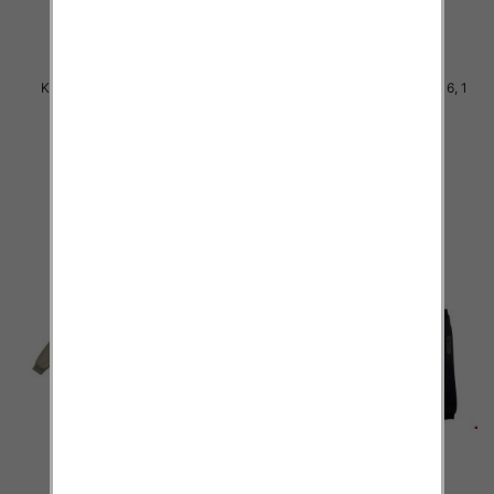
Komplet Chłopięca Roz 8-16, 1
Komplet Chłopięca Roz 8-16, 1
kolor Paczka 5 szt
kolor Paczka 5 szt
50.00 zł
40.00 zł
szczegóły
szczegóły