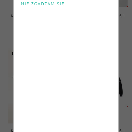
Komplet Chłopięca Roz 8-16, 1
Komplet Chłopięca Roz 8-16, 1
kolor Paczka 5 szt
kolor Paczka 5 szt
46.00 zł
46.00 zł
szczegóły
szczegóły
Komplet Chłopięca Roz 8-16, 1
Komplet Chłopięca Roz 8-16, 1