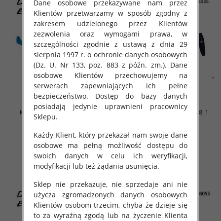
Dane osobowe przekazywane nam przez
Klientów przetwarzamy w sposób zgodny z
zakresem udzielonego przez Klientów
zezwolenia oraz wymogami prawa, w
szczególności zgodnie z ustawą z dnia 29
sierpnia 1997 r. o ochronie danych osobowych
(Dz. U. Nr 133, poz. 883 z późn. zm.). Dane
osobowe Klientów przechowujemy na
serwerach zapewniających ich pełne
bezpieczeństwo. Dostęp do bazy danych
posiadają jedynie uprawnieni pracownicy
Komplet Chłopięca Roz 3-8, 1
Komplet Chłopięca Roz 3-8, 1
Sklepu.
kolor Paczka 5 szt
kolor Paczka 5 szt
42.00 zł
42.00 zł
Każdy Klient, który przekazał nam swoje dane
osobowe ma pełną możliwość dostępu do
szczegóły
szczegóły
swoich danych w celu ich weryfikacji,
modyfikacji lub też żądania usunięcia.
Sklep nie przekazuje, nie sprzedaje ani nie
użycza zgromadzonych danych osobowych
Klientów osobom trzecim, chyba że dzieje się
to za wyraźną zgodą lub na życzenie Klienta