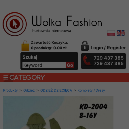
Zawartość Koszyka:
Login
/
Register
0 produkty: 0.00 zł
Szukaj
729 437 385
729 437 385
CATEGORY
>
>
>
Produkty
Odzież
ODZIEŻ DZIECIĘCA
Komplety / Dresy