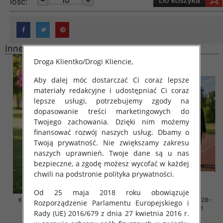
lość:
Inne produkty
Droga Klientko/Drogi Kliencie,
Aby dalej móc dostarczać Ci coraz lepsze
materiały redakcyjne i udostępniać Ci coraz
lepsze usługi, potrzebujemy zgody na
dopasowanie treści marketingowych do
Twojego zachowania. Dzięki nim możemy
finansować rozwój naszych usług. Dbamy o
Twoją prywatność. Nie zwiększamy zakresu
naszych uprawnień. Twoje dane są u nas
bezpieczne, a zgodę możesz wycofać w każdej
chwili na podstronie polityka prywatności.
Od 25 maja 2018 roku obowiązuje
Komplet dziewczęce Roz 128-
Komplet dziewczęce Roz 128-
Rozporządzenie Parlamentu Europejskiego i
164, 1 kolor Paczka 7 szt
164, 1 kolor Paczka 7 szt
Rady (UE) 2016/679 z dnia 27 kwietnia 2016 r.
44.00 zł
44.00 zł