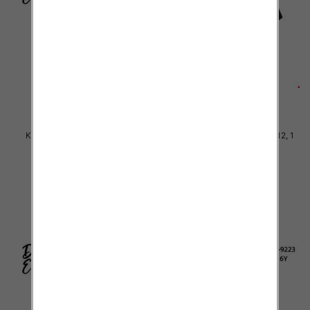
Komplet Chłopięca Roz 4-12, 1
Komplet Chłopięca Roz 4-12, 1
kolor Paczka 5 szt
kolor Paczka 5 szt
36.00 zł
36.00 zł
szczegóły
szczegóły