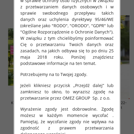
w sprawie ochrony osób fizycznych w związku
z przetwarzaniem danych osobowych i w
szczegóły
szczegóły
sprawie swobodnego przepływu takich
danych oraz uchylenia dyrektywy 95/46/WE
(określane jako "RODO", "ORODO", "GDPR" lub
"Ogólne Rozporządzenie o Ochronie Danych").
W związku z tym chcielibyśmy poinformować
Cię o przetwarzaniu Twoich danych oraz
zasadach, na jakich odbywa się to po dniu 25
maja 2018 roku. Poniżej znajdziesz
podstawowe informacje na ten temat.
Potrzebujemy na to Twojej zgody.
Jeżeli klikniesz przycisk „Przejdź dalej” lub
zamkniesz to okno, to wyrazisz zgodę na
przetwarzanie przez OMEZ GROUP
Sp. z o.o.
Komplet dziewczęce Roz 128-
Komplet dziewczęce Roz 122-
164, 1 kolor Paczka 7 szt
152, 1 kolor Paczka 7 szt
Wyrażenie zgody jest dobrowolne. Zgodę
możesz w każdym momencie wycofać .
30.00 zł
30.00 zł
Pamiętaj, że wycofanie zgody nie wpływa na
szczegóły
szczegóły
zgodność z prawem przetwarzania