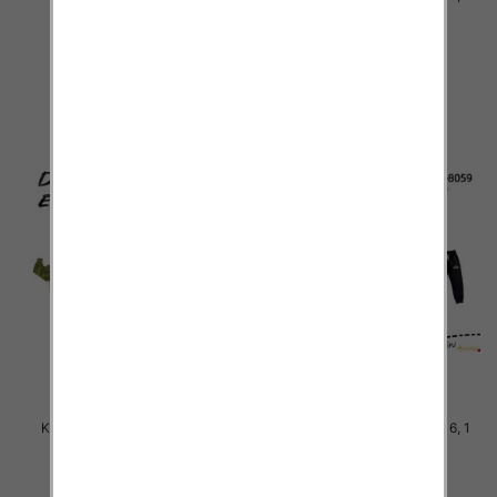
kolor Paczka 5 szt
kolor Paczka 5 szt
46.00 zł
46.00 zł
szczegóły
szczegóły
Komplet Chłopięca Roz 8-16, 1
Komplet Chłopięca Roz 8-16, 1
kolor Paczka 5 szt
kolor Paczka 5 szt
46.00 zł
46.00 zł