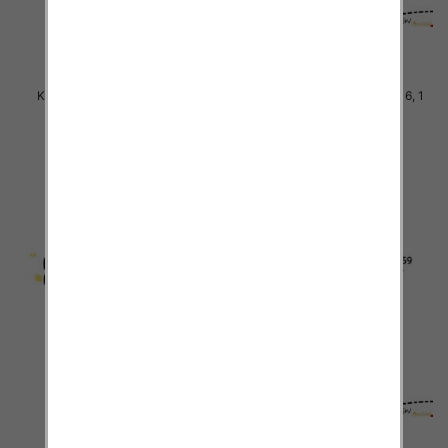
Komplet Chłopięca Roz 8-16, 1
Komplet Chłopięca Roz 8-16, 1
kolor Paczka 5 szt
kolor Paczka 5 szt
38.00 zł
38.00 zł
szczegóły
szczegóły