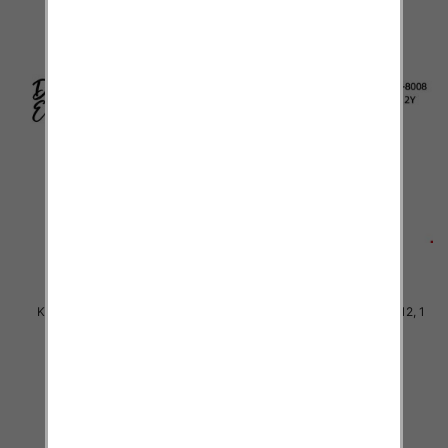
Komplet Chłopięca Roz 4-12, 1
Komplet Chłopięca Roz 4-12, 1
kolor Paczka 5 szt
kolor Paczka 5 szt
38.00 zł
38.00 zł
szczegóły
szczegóły