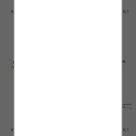
Komplet Chłopięca Roz 8-16, 1
Komplet Chłopięca Roz 8-16, 1
kolor Paczka 5 szt
kolor Paczka 5 szt
38.00 zł
38.00 zł
szczegóły
szczegóły
Komplet Chłopięca Roz 8-16, 1
Komplet Chłopięca Roz 8-16, 1
kolor Paczka 5 szt
kolor Paczka 5 szt