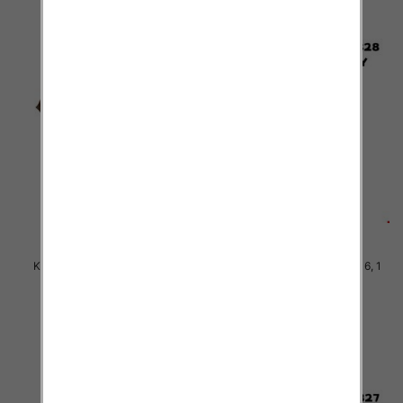
Komplet Chłopięca Roz 8-16, 1
Komplet Chłopięca Roz 8-16, 1
kolor Paczka 5 szt
kolor Paczka 5 szt
45.00 zł
45.00 zł
szczegóły
szczegóły