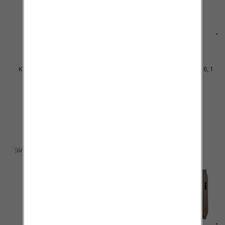
Komplet Chłopięca Roz 4-12, 1
Komplet Chłopięca Roz 8-16, 1
kolor Paczka 5 szt
kolor Paczka 5 szt
36.00 zł
50.00 zł
szczegóły
szczegóły