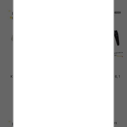
Komplet Chłopięca Roz 8-16, 1
Komplet Chłopięca Roz 8-16, 1
kolor Paczka 5 szt
kolor Paczka 5 szt
46.00 zł
46.00 zł
szczegóły
szczegóły