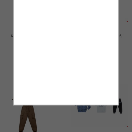
Komplet Chłopięca Roz 8-16, 1
Komplet Chłopięca Roz 8-16, 1
kolor Paczka 5 szt
kolor Paczka 5 szt
40.00 zł
40.00 zł
szczegóły
szczegóły