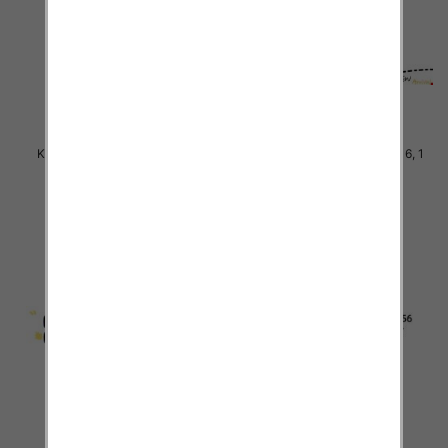
Komplet Chłopięca Roz 8-16, 1
Komplet Chłopięca Roz 8-16, 1
kolor Paczka 5 szt
kolor Paczka 5 szt
38.00 zł
38.00 zł
szczegóły
szczegóły