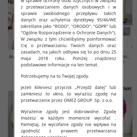
w sprawie ochrony osób fizycznych w związku
z przetwarzaniem danych osobowych i w
sprawie swobodnego przepływu takich
danych oraz uchylenia dyrektywy 95/46/WE
(określane jako "RODO", "ORODO", "GDPR" lub
"Ogólne Rozporządzenie o Ochronie Danych").
W związku z tym chcielibyśmy poinformować
Cię o przetwarzaniu Twoich danych oraz
zasadach, na jakich odbywa się to po dniu 25
Bluzy damskie Roz Standard, Mix
Bluzy damskie Roz S/M-L/XL ,
maja 2018 roku. Poniżej znajdziesz
Kolor Paczka 10 szt
Mix Kolor Paczka 10 szt
podstawowe informacje na ten temat.
34.00 zł
40.00 zł
Potrzebujemy na to Twojej zgody.
szczegóły
szczegóły
Jeżeli klikniesz przycisk „Przejdź dalej” lub
zamkniesz to okno, to wyrazisz zgodę na
przetwarzanie przez OMEZ GROUP
Sp. z o.o.
Wyrażenie zgody jest dobrowolne. Zgodę
możesz w każdym momencie wycofać .
Pamiętaj, że wycofanie zgody nie wpływa na
zgodność z prawem przetwarzania