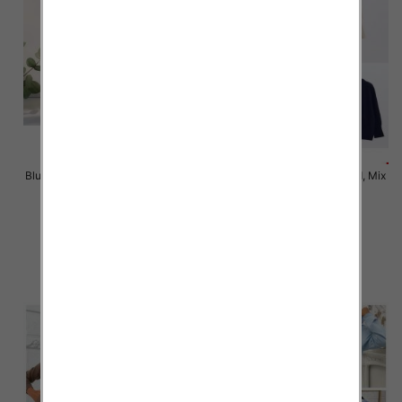
Bluzy damskie Roz L-3XL. 1 kolor.
Bluzy damska Roz Standard, Mix
Paczka 10 szt
Kolor .Paczka 10 szt.
37.00 zł
58.00 zł
szczegóły
szczegóły