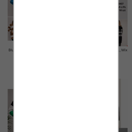
Bluzy damska Roz S/M-L/XL, Mix
Bluzy damska Roz S/M-L/XL, Mix
Kolor .Paczka 10 szt.
Kolor .Paczka 10 szt.
34.00 zł
34.00 zł
szczegóły
szczegóły