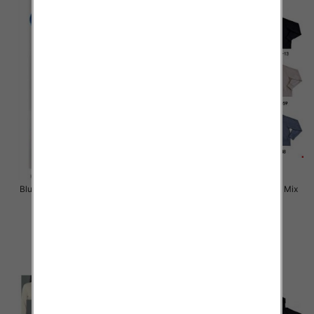
Bluzy damskie Roz S/M-L/XL, Mix
Bluzy damskie Roz S-3XL, Mix
Kolor Paczka 10 szt
Kolor Paczka 12 szt
42.00 zł
36.00 zł
szczegóły
szczegóły