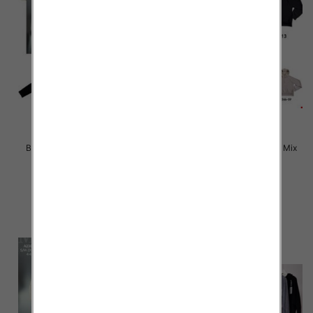
Bluzy damskie Roz S-3XL, Mix
Bluzy damskie Roz S-3XL, Mix
Kolor Paczka 12 szt
Kolor Paczka 12 szt
36.00 zł
36.00 zł
szczegóły
szczegóły