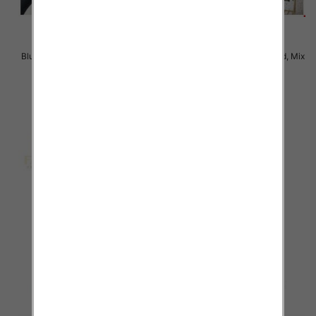
Bluzy damskie Roz Standard, Mix
Bluzy damskie Roz Standard, Mix
Kolor .Paczka 10 szt.
Kolor .Paczka 10 szt.
58.00 zł
58.00 zł
szczegóły
szczegóły