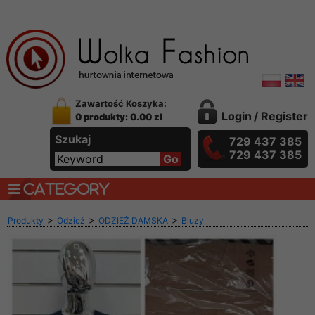
Zawartość Koszyka:
Login
/
Register
0 produkty: 0.00 zł
Szukaj
729 437 385
729 437 385
CATEGORY
>
>
>
Produkty
Odzież
ODZIEŻ DAMSKA
Bluzy