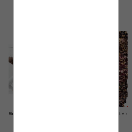
Kolor Paczka 10 szt
Kolor Paczka 10 szt
49.00 zł
44.00 zł
szczegóły
szczegóły
Bluzy damskie Roz Standard, Mix
Bluzy damskie Roz Standard, Mix
Kolor Paczka 10 szt
Kolor Paczka 10 szt
43.00 zł
57.00 zł