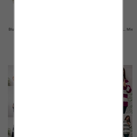
Bluzy damskie Roz S/M-L/XL. Mix
Bluzy damskie Roz S/M-L/XL. Mix
kolor. Paczka 10 szt
kolor. Paczka 10 szt
47.00 zł
44.00 zł
szczegóły
szczegóły