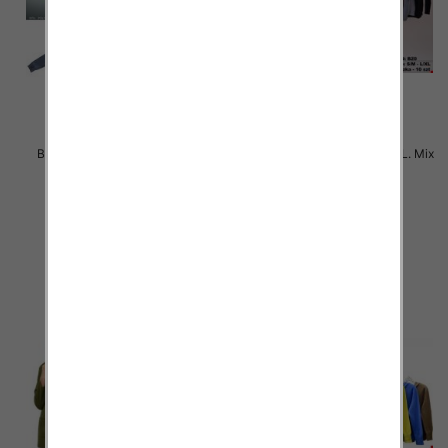
Bluzy damskie Roz S-3XL, Mix
Bluzy damskie Roz S/M-L/XL. Mix
Kolor Paczka 12 szt
kolor. Paczka 10 szt
36.00 zł
47.00 zł
szczegóły
szczegóły