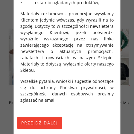
• ostatnio oglądanych produktów,
szczegóły
szczegóły
Materiały reklamowo - promocyjne wysyłamy
Klientom jedynie wówczas, gdy wyrazili na to
zgodę. Dotyczy to w szczególności newslettera
wysyłanego Klientowi, jeżeli potwierdzi
wyraźnie wskazanego przez nas linka
zawierającego akceptację na otrzymywanie
newslettera o aktualnych promocjach,
rabatach i nowościach w naszym Sklepie.
Materiały te dotyczą wyłącznie oferty naszego
Sklepu.
Wszelkie pytania, wnioski i sugestie odnoszące
się do ochrony Państwa prywatności, w
szczególności danych osobowych prosimy
zgłaszać na email
Bluzy damskie Roz Standard, Mix
Bluzy damskie Roz Standard, Mix
Kolor Paczka 10 szt
Kolor Paczka 10 szt
36.00 zł
36.00 zł
szczegóły
szczegóły