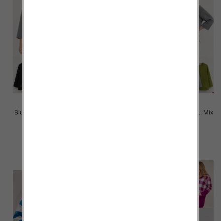
Bluza damska Roz S/M-L/XL, Mix
Bluzy damska Roz S/M-L/XL, Mix
Kolor .Paczka 10 szt.
Kolor .Paczka 10 szt.
39.00 zł
39.00 zł
szczegóły
szczegóły