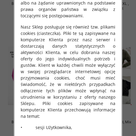
albo na żądanie uprawnionych na podstawie
Bluzy damskie Roz S/M-L/XL ,
Bluzy damskie Roz S/M-L/XL ,
Mix Kolor Paczka 10 szt
Mix Kolor Paczka 10 szt
prawa organów państwa w związku z
toczącymi się postępowaniami.
35.00 zł
35.00 zł
szczegóły
szczegóły
Nasz Sklep posługuje się również tzw. plikami
cookies (ciasteczka). Pliki te są zapisywane na
komputerze Klienta przez nasz serwer i
dostarczają danych statystycznych o
aktywności Klienta, w celu dobrania naszej
oferty do jego indywidualnych potrzeb i
gustów. Klient w każdej chwili może wyłączyć
w swojej przeglądarce internetowej opcję
przyjmowania cookies, choć musi mieć
świadomość, że w niektórych przypadkach
odłączenie tych plików może wpłynąć na
utrudnienia w korzystaniu z oferty naszego
Sklepu. Pliki cookies zapisywane na
komputerze Klienta przechowują informacje
na temat:
Bluzy damskie Roz S/M-L/XL ,
Bluzy damskie Roz Standard, Mix
• sesji Użytkownika,
Mix Kolor Paczka 10 szt
Kolor Paczka 10 szt
34.00 zł
36.00 zł