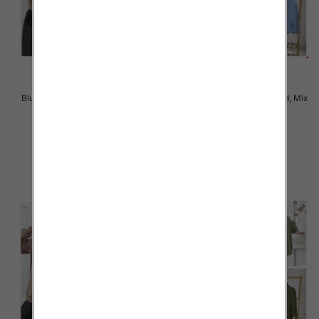
Bluzy damskie Roz Standard, Mix
Bluzy damskie Roz Standard, Mix
Kolor .Paczka 10 szt.
Kolor .Paczka 10 szt.
47.00 zł
52.00 zł
szczegóły
szczegóły