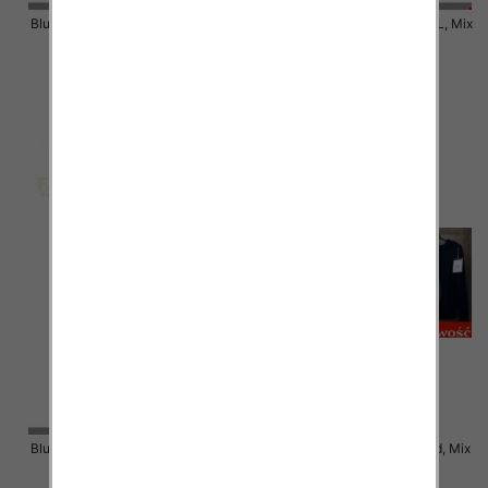
Bluzy damskie Roz S/M-L/XL, Mix
Bluzy damskie Roz S/M-L/XL, Mix
Kolor .Paczka 10 szt.
Kolor .Paczka 10 szt.
50.00 zł
48.00 zł
szczegóły
szczegóły
Bluzy damskie Roz S/M-L/XL, Mix
Bluzy damskie Roz Standard, Mix
Kolor .Paczka 10 szt.
Kolor .Paczka 12 szt.