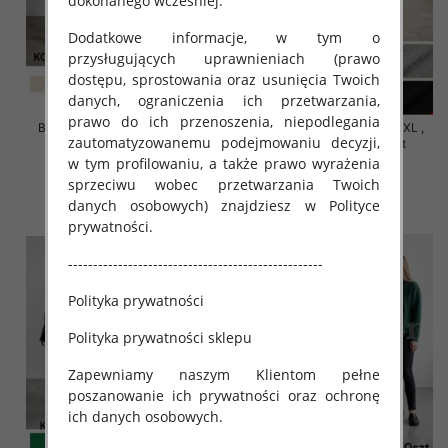
dokonanego wcześniej.
Dodatkowe informacje, w tym o
przysługujących uprawnieniach (prawo
dostępu, sprostowania oraz usunięcia Twoich
danych, ograniczenia ich przetwarzania,
prawo do ich przenoszenia, niepodlegania
Bluzy damskie Roz S/M-L/XL ,
Bluzy damskie Roz S/M-L/XL ,
zautomatyzowanemu podejmowaniu decyzji,
Mix Kolor Paczka 10 szt
Mix Kolor Paczka 10 szt
w tym profilowaniu, a także prawo wyrażenia
37.00 zł
37.00 zł
sprzeciwu wobec przetwarzania Twoich
szczegóły
szczegóły
danych osobowych) znajdziesz w Polityce
prywatności.
---------------------------------------------------
Polityka prywatności
Polityka prywatności sklepu
Zapewniamy naszym Klientom pełne
poszanowanie ich prywatności oraz ochronę
ich danych osobowych.