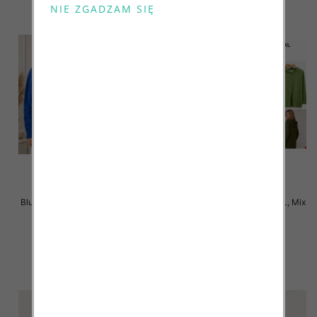
Bluza damska Roz S/M-L/XL, Mix
Bluza damska Roz S/M-L/XL, Mix
Kolor .Paczka 10 szt.
Kolor .Paczka 10 szt.
39.00 zł
39.00 zł
szczegóły
szczegóły