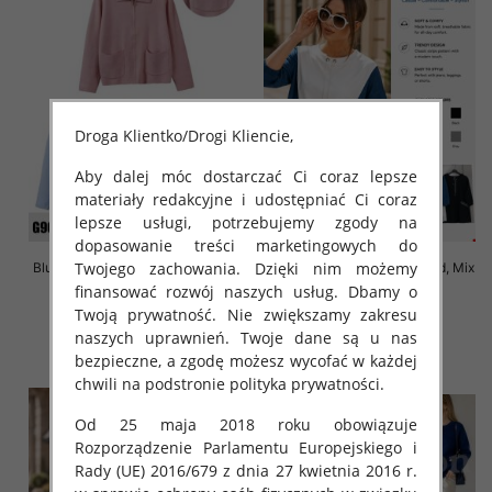
Droga Klientko/Drogi Kliencie,
Aby dalej móc dostarczać Ci coraz lepsze
materiały redakcyjne i udostępniać Ci coraz
lepsze usługi, potrzebujemy zgody na
dopasowanie treści marketingowych do
Twojego zachowania. Dzięki nim możemy
Bluzy damskie Roz Standard, Mix
Bluzy damskie Roz Standard, Mix
Kolor Paczka 10 szt
Kolor Paczka 10 szt
finansować rozwój naszych usług. Dbamy o
Twoją prywatność. Nie zwiększamy zakresu
45.00 zł
34.00 zł
naszych uprawnień. Twoje dane są u nas
szczegóły
szczegóły
bezpieczne, a zgodę możesz wycofać w każdej
chwili na podstronie polityka prywatności.
Od 25 maja 2018 roku obowiązuje
Rozporządzenie Parlamentu Europejskiego i
Rady (UE) 2016/679 z dnia 27 kwietnia 2016 r.