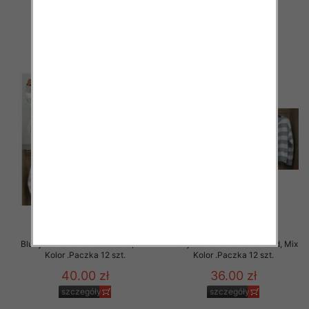
47.00 zł
41.00 zł
szczegóły
szczegóły
Bluzy damskie Roz Standard, Mix
Bluzy damskie Roz Standard, Mix
Kolor .Paczka 12 szt.
Kolor .Paczka 12 szt.
40.00 zł
36.00 zł
szczegóły
szczegóły