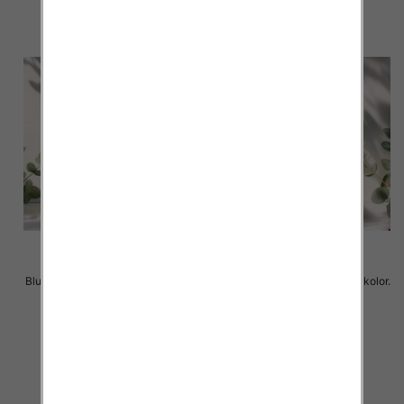
Bluzy damskie Roz L-3XL. 1 kolor.
Bluzy damskie Roz L-3XL. 1 kolor.
Paczka 10 szt
Paczka 10 szt
37.00 zł
37.00 zł
szczegóły
szczegóły