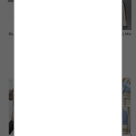
Bluzy damska Roz S/M-L/XL, Mix
Bluzy damskie Roz Standard, Mix
Kolor .Paczka 10 szt.
Kolor .Paczka 10 szt
34.00 zł
29.00 zł
szczegóły
szczegóły