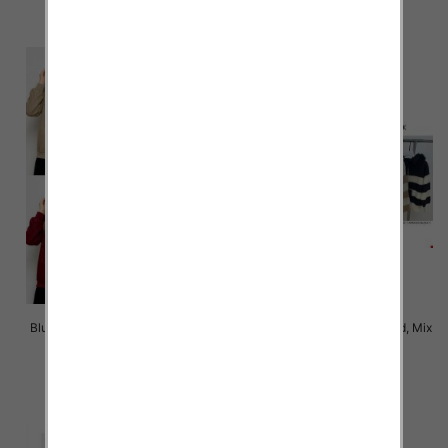
szczegóły
szczegóły
Bluzy damskie Roz Standard, Mix
Bluzy damskie Roz Standard, Mix
Kolor Paczka 10 szt
Kolor Paczka 4 szt
50.00 zł
62.00 zł
szczegóły
szczegóły