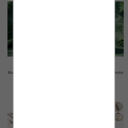
Bluzy damskie Roz L-3XL. 1 kolor.
Bluzy damskie Roz L-3XL. 1 kolor.
Paczka 10 szt
Paczka 10 szt
37.00 zł
37.00 zł
szczegóły
szczegóły