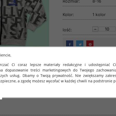
Rozmiar:
8-16
Kolor:
1 kolor
lość:
iencie,
czać Ci coraz lepsze materiały redakcyjne i udostępniać Ci
na dopasowanie treści marketingowych do Twojego zachowani
szych usług. Dbamy o Twoją prywatność. Nie zwiększamy zakre
zpieczne, a zgodę możesz wycofać w każdej chwili na podstronie po
 obowiązuje Rozporządzenie Parlamentu Europejskiego i Rady (U
rawie ochrony osób fizycznych w związku z przetwarzaniem danych
 takich danych oraz uchylenia dyrektywy 95/46/WE (określane 
ozporządzenie o Ochronie Danych"). W związku z tym chcielibyś
 danych oraz zasadach, na jakich odbywa się to po dniu 25 ma