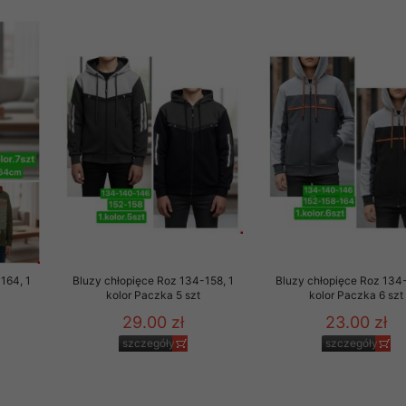
rzetwarzanie przez OMEZ
że wycofanie zgody nie
towania oraz usunięcia
ania zautomatyzowanemu
 przetwarzania Twoich
164, 1
Bluzy chłopięce Roz 134-158, 1
Bluzy chłopięce Roz 134-
kolor Paczka 5 szt
kolor Paczka 6 szt
29.00 zł
23.00 zł
szczegóły
szczegóły
ych osobowych.
sem udzielonego przez