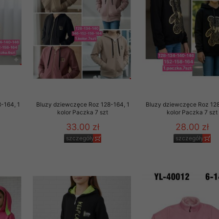
to zgodę. Dotyczy to w
anego przez nas linka
batach i nowościach w
w szczególności danych
-164, 1
Bluzy dziewczęce Roz 128-164, 1
Bluzy dziewczęce Roz 128
kolor Paczka 7 szt
kolor Paczka 7 szt
33.00 zł
28.00 zł
szczegóły
szczegóły