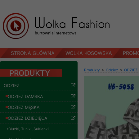
STRONA GŁÓWNA
WÓLKA KOSOWSKA
PROM
>
>
Produkty
Odzież
ODZIEŻ
PRODUKTY
ODZIEŻ
ODZIEŻ DAMSKA
ODZIEŻ MĘSKA
ODZIEŻ DZIECIĘCA
Bluzki, Tuniki, Sukienki