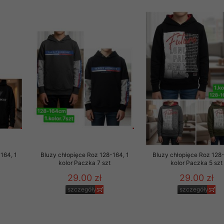
 informacje na ten temat.
jej zgody.
isk „Przejdź dalej” lub zamkniesz to okno, to wyrazisz zgodę na p
dobrowolne. Zgodę możesz w każdym momencie wycofać . Pamiętaj, 
prawem przetwarzania dokonanego wcześniej.
 w tym o przysługujących uprawnieniach (prawo dostępu, spros
czenia ich przetwarzania, prawo do ich przenoszenia, niepodleg
, w tym profilowaniu, a także prawo wyrażenia sprzeciwu wobec
dziesz w Polityce prywatności.
--------------------
164, 1
Bluzy chłopięce Roz 128-164, 1
Bluzy chłopięce Roz 128-
kolor Paczka 7 szt
kolor Paczka 5 szt
29.00 zł
29.00 zł
klepu
szczegóły
szczegóły
entom pełne poszanowanie ich prywatności oraz ochronę ich dan
ywane nam przez Klientów przetwarzamy w sposób zgodny z zakre