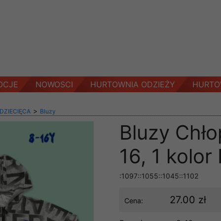
OCJE
NOWOSCI
HURTOWNIA ODZIEŻY
HURTO
>
 DZIECIĘCA
Bluzy
Bluzy Chło
16, 1 kolor
:1097::1055::1045::1102
27.00 zł
Cena: