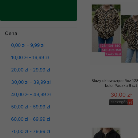
Klientów zezwolenia 
ochronie danych osobo
serwerach zapewniają
pracownicy Sklepu.
Bluzy damskie Roz
L-3XL. 1 kolor.
Cena
Paczka 10 szt
Każdy Klient, który p
39.00 zł
ich weryfikacji, modyfik
0,00 zł - 9,99 zł
szczegóły
Sklep nie przekazuje,
10,00 zł - 19,99 zł
chyba że dzieje się t
prawa organów państwa
20,00 zł - 29,99 zł
Nasz Sklep posługuje si
Bluzy dziewczęce Roz 128
30,00 zł - 39,99 zł
przez nasz serwer i do
kolor Paczka 6 szt
jego indywidualnych po
30.00 zł
40,00 zł - 49,99 zł
opcję przyjmowania co
szczegóły
może wpłynąć na utrud
50,00 zł - 59,99 zł
Klienta przechowują in
60,00 zł - 69,99 zł
• sesji Użytkownik
70,00 zł - 79,99 zł
• ostatnio oglądany