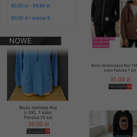
80,00 zł - 89,99 zł
Materiały reklamowo -
Bluzy damskie Roz
L-3XL. 1 kolor.
szczególności newsle
Paczka 10 szt
90,00 zł i więcej 9
zawierającego akcept
39.00 zł
naszym Sklepie. Materi
szczegóły
Wszelkie pytania, wni
NOWE
osobowych prosimy zgł
PRODUKTY
Bluzy dziewczęce Roz 128
kolor Paczka 7 szt
35.00 zł
szczegóły
Bluzy damskie Roz
L-3XL. 1 kolor.
Paczka 10 szt