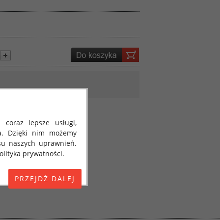
 coraz lepsze usługi,
a. Dzięki nim możemy
su naszych uprawnień.
lityka prywatności.
E) 2016/679 z dnia 27
 osobowych i w sprawie
jako "RODO", "ORODO",
my poinformować Cię o
ja 2018 roku. Poniżej