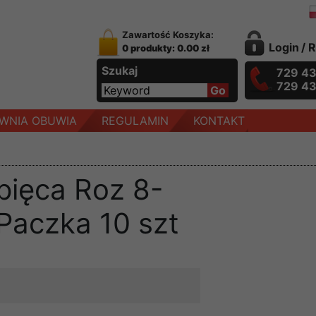
Zawartość Koszyka:
Login
/
R
0 produkty: 0.00 zł
Szukaj
729 4
729 4
WNIA OBUWIA
REGULAMIN
KONTAKT
pięca Roz 8-
 Paczka 10 szt