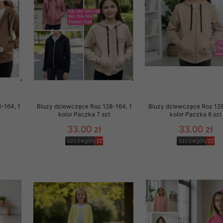
 promocyjne wysyłamy Klientom jedynie wówczas, gdy wyrazili na 
ttera wysyłanego Klientowi, jeżeli potwierdzi wyraźnie wskaz
ację na otrzymywanie newslettera o aktualnych promocjach, ra
ały te dotyczą wyłącznie oferty naszego Sklepu.
oski i sugestie odnoszące się do ochrony Państwa prywatności, 
aszać na email
-164, 1
Bluzy dziewczęce Roz 128-164, 1
Bluzy dziewczęce Roz 128
kolor Paczka 7 szt
kolor Paczka 6 szt
33.00 zł
33.00 zł
szczegóły
szczegóły