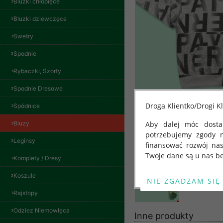
Bluzki chłopięce
Bluzki dziewczęce
Swetry
Spodnie
Rybaczki, Szorty
Spodnie Dresowe
Bluzy damskie Roz
Droga Klientko/Drogi Kl
Spódnice
L-3XL. 1 kolor.
Paczka 10 szt
Bluzy
Aby dalej móc dostar
54.00 zł
potrzebujemy zgody 
szczegóły
Leginsy
finansować rozwój na
Twoje dane są u nas be
Komplety / Dresy
Od 25 maja 2018 roku
Koszule
kwietnia 2016 r. w sp
Rajstopy
swobodnego przepływu
"GDPR" lub "Ogólne R
Odziez Niemowlęca
Inne produkty
przetwarzaniu Twoich