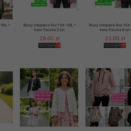
rzetwarzanie przez OMEZ
164, 1
Bluzy chłopięce Roz 134-158, 1
Bluzy chłopięce Roz 134-
kolor Paczka 5 szt
kolor Paczka 6 szt
29.00 zł
23.00 zł
że wycofanie zgody nie
szczegóły
szczegóły
towania oraz usunięcia
ania zautomatyzowanemu
 przetwarzania Twoich
ych osobowych.
sem udzielonego przez