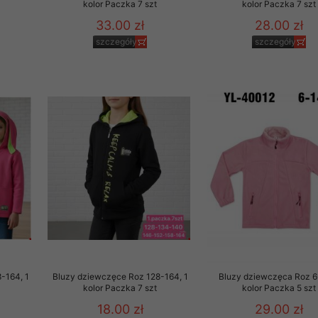
kolor Paczka 7 szt
kolor Paczka 7 szt
to zgodę. Dotyczy to w
33.00 zł
28.00 zł
anego przez nas linka
szczegóły
szczegóły
batach i nowościach w
w szczególności danych
-164, 1
Bluzy dziewczęce Roz 128-164, 1
Bluzy dziewczęca Roz 6
kolor Paczka 7 szt
kolor Paczka 5 szt
18.00 zł
29.00 zł