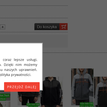
 coraz lepsze usługi,
a. Dzięki nim możemy
su naszych uprawnień.
lityka prywatności.
E) 2016/679 z dnia 27
 osobowych i w sprawie
jako "RODO", "ORODO",
my poinformować Cię o
ja 2018 roku. Poniżej