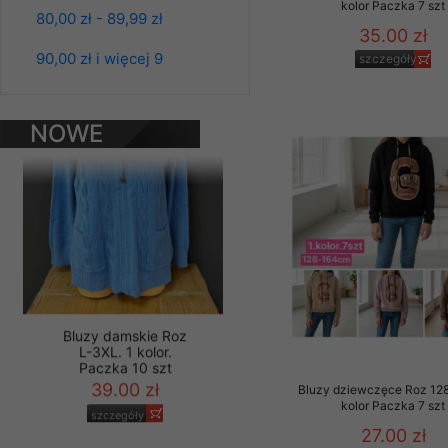
kolor Paczka 7 szt
Bluzy damskie Roz
80,00 zł - 89,99 zł
Materiały reklamowo -
L-3XL. 1 kolor.
35.00 zł
szczególności newsle
Paczka 10 szt
90,00 zł i więcej 9
szczegóły
zawierającego akcept
39.00 zł
naszym Sklepie. Materi
szczegóły
Wszelkie pytania, wni
NOWE
osobowych prosimy zgł
PRODUKTY
Bluzy dziewczęce Roz 128
Bluzy damskie Roz
kolor Paczka 7 szt
L-3XL. 1 kolor.
Paczka 10 szt
27.00 zł