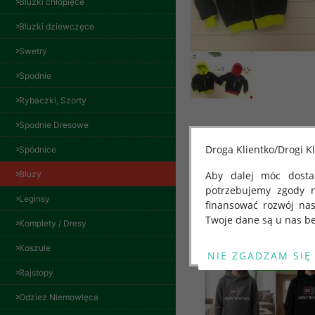
Bluzki chłopięce
Bluzki dziewczęce
Swetry
Spodnie
Rybaczki, Szorty
Spodnie Dresowe
Bluzy damskie Roz
L-3XL. 1 kolor.
Inne produkty
Droga Klientko/Drogi Kl
Spódnice
Paczka 10 szt
54.00 zł
Bluzy
Aby dalej móc dostar
potrzebujemy zgody 
szczegóły
Leginsy
finansować rozwój na
Twoje dane są u nas be
Komplety / Dresy
Od 25 maja 2018 roku
Koszule
kwietnia 2016 r. w sp
Rajstopy
swobodnego przepływu
"GDPR" lub "Ogólne R
Odziez Niemowlęca
przetwarzaniu Twoich