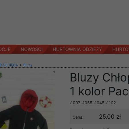
OCJE
NOWOSCI
HURTOWNIA ODZIEŻY
HURTO
>
 DZIECIĘCA
Bluzy
Bluzy Chło
1 kolor Pa
:1097::1055::1045::1102
25.00 zł
Cena: