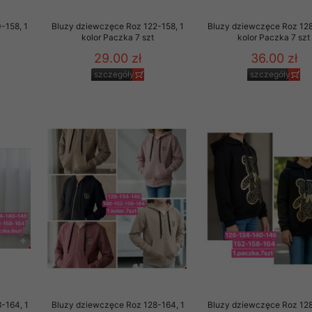
29 sierpnia 1997 r. o
entów przechowujemy na
-158, 1
Bluzy dziewczęce Roz 122-158, 1
Bluzy dziewczęce Roz 128
kolor Paczka 7 szt
kolor Paczka 7 szt
ją jedynie uprawnieni
29.00 zł
36.00 zł
szczegóły
szczegóły
o swoich danych w celu
ientów osobom trzecim,
awnionych na podstawie
ne na komputerze Klienta
brania naszej oferty do
zeglądarce internetowej
odłączenie tych plików
pisywane na komputerze
-164, 1
Bluzy dziewczęce Roz 128-164, 1
Bluzy dziewczęce Roz 128