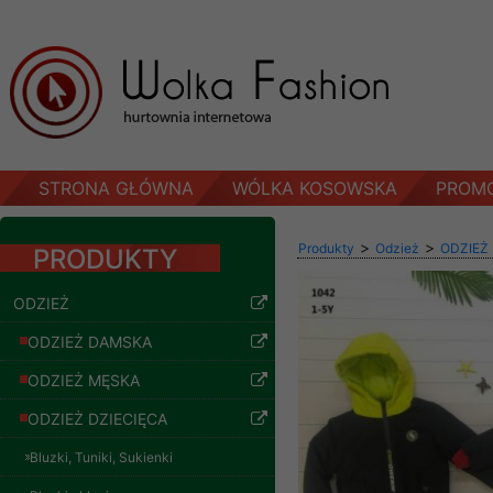
STRONA GŁÓWNA
WÓLKA KOSOWSKA
PROM
>
>
Produkty
Odzież
ODZIEŻ
PRODUKTY
ODZIEŻ
ODZIEŻ DAMSKA
ODZIEŻ MĘSKA
ODZIEŻ DZIECIĘCA
Bluzki, Tuniki, Sukienki