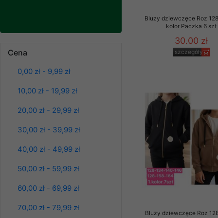
Klientów zezwolenia 
ochronie danych osobo
Bluzy dziewczęce Roz 128
kolor Paczka 6 szt
serwerach zapewniają
Bluzy damskie Roz
pracownicy Sklepu.
30.00 zł
L-3XL. 1 kolor.
Paczka 10 szt
Cena
szczegóły
Każdy Klient, który p
39.00 zł
ich weryfikacji, modyfik
0,00 zł - 9,99 zł
szczegóły
Sklep nie przekazuje,
10,00 zł - 19,99 zł
chyba że dzieje się t
prawa organów państwa
20,00 zł - 29,99 zł
Nasz Sklep posługuje si
30,00 zł - 39,99 zł
przez nasz serwer i do
jego indywidualnych po
40,00 zł - 49,99 zł
opcję przyjmowania co
może wpłynąć na utrud
50,00 zł - 59,99 zł
Klienta przechowują in
60,00 zł - 69,99 zł
• sesji Użytkownik
70,00 zł - 79,99 zł
• ostatnio oglądany
Bluzy dziewczęce Roz 128