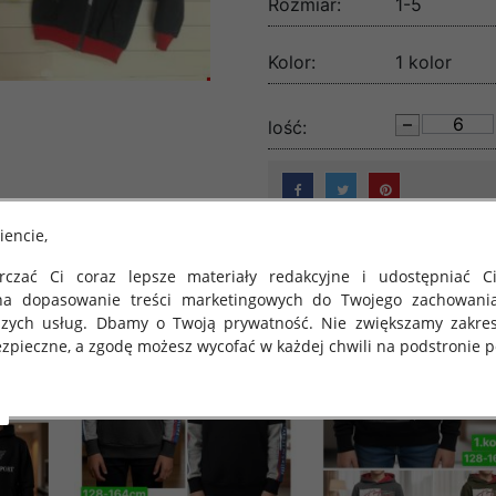
Rozmiar:
1-5
Kolor:
1 kolor
lość:
iencie,
czać Ci coraz lepsze materiały redakcyjne i udostępniać Ci
na dopasowanie treści marketingowych do Twojego zachowani
szych usług. Dbamy o Twoją prywatność. Nie zwiększamy zakre
zpieczne, a zgodę możesz wycofać w każdej chwili na podstronie po
 obowiązuje Rozporządzenie Parlamentu Europejskiego i Rady (U
rawie ochrony osób fizycznych w związku z przetwarzaniem danych
 takich danych oraz uchylenia dyrektywy 95/46/WE (określane 
ozporządzenie o Ochronie Danych"). W związku z tym chcielibyś
 danych oraz zasadach, na jakich odbywa się to po dniu 25 ma