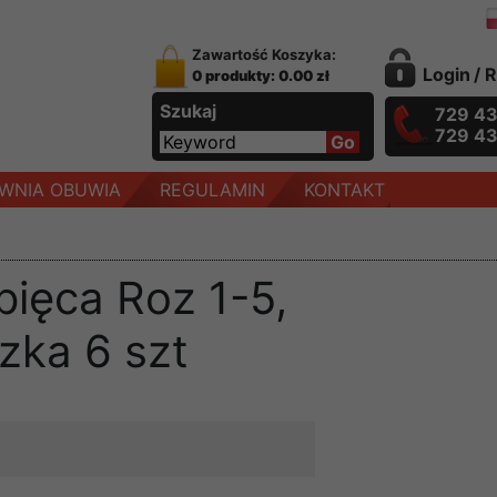
Zawartość Koszyka:
Login
/
R
0 produkty: 0.00 zł
Szukaj
729 4
729 4
WNIA OBUWIA
REGULAMIN
KONTAKT
pięca Roz 1-5,
czka 6 szt