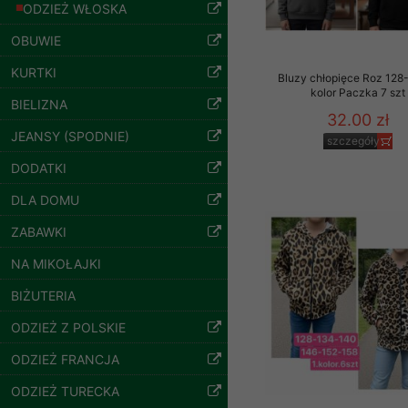
znajdziesz podstawowe
ODZIEŻ WŁOSKA
Potrzebujemy na to Two
OBUWIE
KURTKI
Jeżeli klikniesz przyc
Bluzy chłopięce Roz 128-
GROUP
Sp. z o.o.
kolor Paczka 7 szt
BIELIZNA
32.00 zł
Bluzy damskie Roz
Wyrażenie zgody jest 
L-3XL. 1 kolor.
JEANSY (SPODNIE)
szczegóły
wpływa na zgodność z 
Paczka 10 szt
54.00 zł
DODATKI
Dodatkowe informacje,
szczegóły
Twoich danych, ograni
DLA DOMU
podejmowaniu decyzji
ZABAWKI
danych osobowych) znaj
NA MIKOŁAJKI
-------------------------------
BIŻUTERIA
Polityka prywatności
ODZIEŻ Z POLSKIE
Polityka prywatności s
ODZIEŻ FRANCJA
Zapewniamy naszym Kli
ODZIEŻ TURECKA
Dane osobowe przekaz