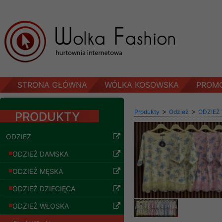
STRONA GŁÓWNA
WÓLKA KOSOWSKA
PROM
>
>
Produkty
Odzież
ODZIEŻ
PRODUKTY
ODZIEŻ
ODZIEŻ DAMSKA
ODZIEŻ MĘSKA
ODZIEŻ DZIECIĘCA
ODZIEŻ WŁOSKA