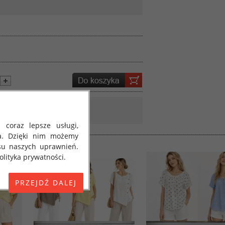
 coraz lepsze usługi,
a. Dzięki nim możemy
su naszych uprawnień.
lityka prywatności.
E) 2016/679 z dnia 27
 osobowych i w sprawie
jako "RODO", "ORODO",
my poinformować Cię o
ja 2018 roku. Poniżej