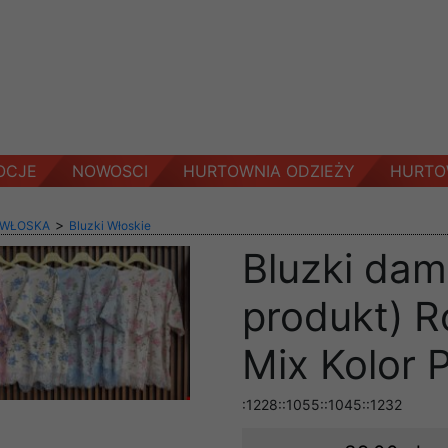
OCJE
NOWOSCI
HURTOWNIA ODZIEŻY
HURTO
>
 WŁOSKA
Bluzki Włoskie
Bluzki dam
produkt) R
Mix Kolor 
:1228::1055::1045::1232