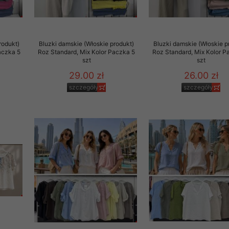
29 sierpnia 1997 r. o
entów przechowujemy na
ją jedynie uprawnieni
rodukt)
Bluzki damskie (Włoskie produkt)
Bluzki damskie (Włoskie p
aczka 5
Roz Standard, Mix Kolor Paczka 5
Roz Standard, Mix Kolor P
o swoich danych w celu
szt
szt
29.00 zł
26.00 zł
szczegóły
szczegóły
ientów osobom trzecim,
awnionych na podstawie
ne na komputerze Klienta
brania naszej oferty do
zeglądarce internetowej
odłączenie tych plików
pisywane na komputerze