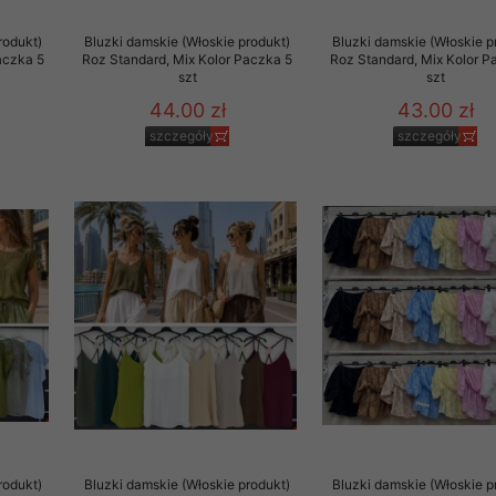
to zgodę. Dotyczy to w
rodukt)
Bluzki damskie (Włoskie produkt)
Bluzki damskie (Włoskie p
anego przez nas linka
aczka 5
Roz Standard, Mix Kolor Paczka 5
Roz Standard, Mix Kolor P
batach i nowościach w
szt
szt
44.00 zł
43.00 zł
w szczególności danych
szczegóły
szczegóły
rodukt)
Bluzki damskie (Włoskie produkt)
Bluzki damskie (Włoskie p