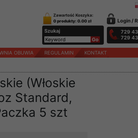
Zawartość Koszyka:
Login
/
R
0 produkty: 0.00 zł
Szukaj
729 4
729 4
WNIA OBUWIA
REGULAMIN
KONTAKT
skie (Włoskie
oz Standard,
Paczka 5 szt