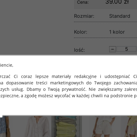
39.00 zł
Cena:
Rozmiar:
Standard
Kolor:
1 kolor
lość:
iencie,
czać Ci coraz lepsze materiały redakcyjne i udostępniać Ci
na dopasowanie treści marketingowych do Twojego zachowani
szych usług. Dbamy o Twoją prywatność. Nie zwiększamy zakre
zpieczne, a zgodę możesz wycofać w każdej chwili na podstronie po
 obowiązuje Rozporządzenie Parlamentu Europejskiego i Rady (U
rawie ochrony osób fizycznych w związku z przetwarzaniem danych
 takich danych oraz uchylenia dyrektywy 95/46/WE (określane 
ozporządzenie o Ochronie Danych"). W związku z tym chcielibyś
 danych oraz zasadach, na jakich odbywa się to po dniu 25 ma