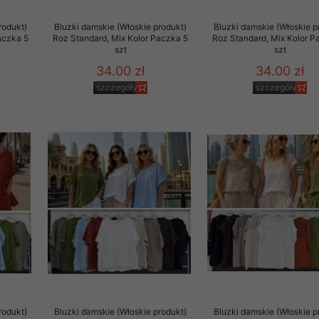
 promocyjne wysyłamy Klientom jedynie wówczas, gdy wyrazili na 
rodukt)
Bluzki damskie (Włoskie produkt)
Bluzki damskie (Włoskie p
ttera wysyłanego Klientowi, jeżeli potwierdzi wyraźnie wskaz
aczka 5
Roz Standard, Mix Kolor Paczka 5
Roz Standard, Mix Kolor P
ację na otrzymywanie newslettera o aktualnych promocjach, ra
szt
szt
ały te dotyczą wyłącznie oferty naszego Sklepu.
34.00 zł
34.00 zł
oski i sugestie odnoszące się do ochrony Państwa prywatności, 
szczegóły
szczegóły
aszać na email
rodukt)
Bluzki damskie (Włoskie produkt)
Bluzki damskie (Włoskie p