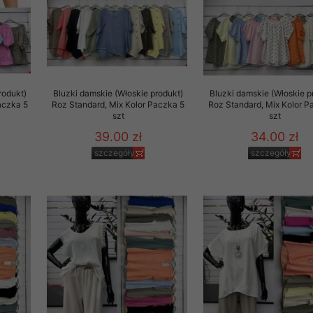
rzetwarzanie przez OMEZ
rodukt)
Bluzki damskie (Włoskie produkt)
Bluzki damskie (Włoskie p
że wycofanie zgody nie
aczka 5
Roz Standard, Mix Kolor Paczka 5
Roz Standard, Mix Kolor P
szt
szt
39.00 zł
34.00 zł
towania oraz usunięcia
ania zautomatyzowanemu
szczegóły
szczegóły
 przetwarzania Twoich
ych osobowych.
sem udzielonego przez