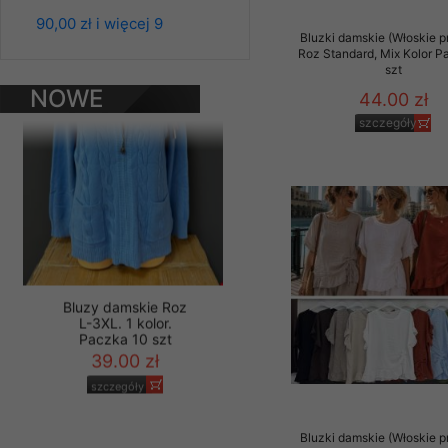
L-3XL. 1 kolor.
Paczka 10 szt
Materiały reklamowo -
90,00 zł i więcej 9
39.00 zł
Bluzki damskie (Włoskie p
szczególności newsle
Roz Standard, Mix Kolor P
zawierającego akcept
szczegóły
szt
naszym Sklepie. Materi
NOWE
44.00 zł
PRODUKTY
Wszelkie pytania, wni
szczegóły
osobowych prosimy zgł
Bluzy damskie Roz
L-3XL. 1 kolor.
Paczka 10 szt
39.00 zł
Bluzki damskie (Włoskie p