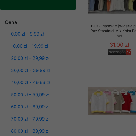
Klientów zezwolenia 
ochronie danych osobo
Bluzy damskie Roz
serwerach zapewniają
L-3XL. 1 kolor.
Cena
Paczka 10 szt
pracownicy Sklepu.
Bluzki damskie (Włoskie p
39.00 zł
Roz Standard, Mix Kolor P
0,00 zł - 9,99 zł
Każdy Klient, który p
szt
szczegóły
ich weryfikacji, modyfik
31.00 zł
10,00 zł - 19,99 zł
szczegóły
Sklep nie przekazuje,
20,00 zł - 29,99 zł
chyba że dzieje się t
prawa organów państwa
30,00 zł - 39,99 zł
Nasz Sklep posługuje si
40,00 zł - 49,99 zł
przez nasz serwer i do
jego indywidualnych po
50,00 zł - 59,99 zł
opcję przyjmowania co
może wpłynąć na utrud
60,00 zł - 69,99 zł
Klienta przechowują in
70,00 zł - 79,99 zł
• sesji Użytkownik
80,00 zł - 89,99 zł
• ostatnio oglądany
Bluzy damskie Roz